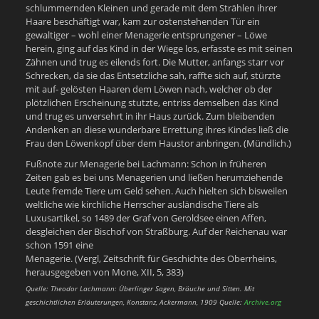
schlummernden Kleinen und gerade mit dem Strählen ihrer
Haare beschäftigt war, kam zur ostenstehenden Tür ein
gewaltiger – wohl einer Menagerie entsprungener – Löwe
herein, ging auf das Kind in der Wiege los, erfasste es mit seinen
Zähnen und trug es eilends fort. Die Mutter, anfangs starr vor
Schrecken, da sie das Entsetzliche sah, raffte sich auf, stürzte
mit auf- gelösten Haaren dem Löwen nach, welcher ob der
plötzlichen Erscheinung stutzte, entriss demselben das Kind
und trug es unversehrt in ihr Haus zurück. Zum bleibenden
Andenken an diese wunderbare Errettung ihres Kindes ließ die
Frau den Löwenkopf über dem Haustor anbringen. (Mündlich.)
Fußnote zur Menagerie bei Lachmann: Schon in früheren
Zeiten gab es bei uns Menagerien und ließen herumziehende
Leute fremde Tiere um Geld sehen. Auch hielten sich bisweilen
weltliche wie kirchliche Herrscher ausländische Tiere als
Luxusartikel, so 1489 der Graf von Geroldsee einen Aﬀen,
desgleichen der Bischof von Straßburg. Auf der Reichenau war
schon 1591 eine
Menagerie. (Vergl, Zeitschrift für Geschichte des Oberrheins,
herausgegeben von Mone, XII, 5, 383)
Quelle: Theodor Lachmann: Überlinger Sagen, Bräuche und Sitten. Mit
geschichtlichen Erläuterungen, Konstanz, Ackermann, 1909 Quelle:
Archive.org