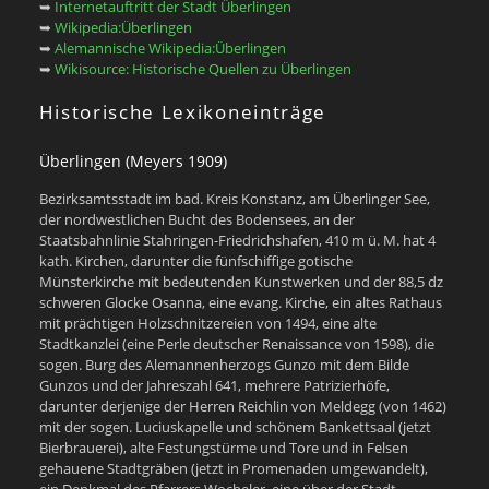
➥
Internetauftritt der Stadt Überlingen
➥
Wikipedia:Überlingen
➥
Alemannische Wikipedia:Überlingen
➥
Wikisource: Historische Quellen zu Überlingen
Historische Lexikoneinträge
Überlingen (Meyers 1909)
Bezirksamtsstadt im bad. Kreis Konstanz, am Überlinger See,
der nordwestlichen Bucht des Bodensees, an der
Staatsbahnlinie Stahringen-Friedrichshafen, 410 m ü. M. hat 4
kath. Kirchen, darunter die fünfschiffige gotische
Münsterkirche mit bedeutenden Kunstwerken und der 88,5 dz
schweren Glocke Osanna, eine evang. Kirche, ein altes Rathaus
mit prächtigen Holzschnitzereien von 1494, eine alte
Stadtkanzlei (eine Perle deutscher Renaissance von 1598), die
sogen. Burg des Alemannenherzogs Gunzo mit dem Bilde
Gunzos und der Jahreszahl 641, mehrere Patrizierhöfe,
darunter derjenige der Herren Reichlin von Meldegg (von 1462)
mit der sogen. Luciuskapelle und schönem Bankettsaal (jetzt
Bierbrauerei), alte Festungstürme und Tore und in Felsen
gehauene Stadtgräben (jetzt in Promenaden umgewandelt),