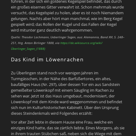
führen, in der sich ein goldenes Kegelspiel befindet, das durch
ein großes eisernes Gitter verwahrt ist. Schon mehrmals wurde
versucht, das Kegelspiel zu holen, aber es ist noch Niemandem
gelungen. Nachts aber hört man manchmal, wie im Berg Kegel
gespielt wird; das Rollen der Kugel und das Fallen der Kegel
wird mitunter ganz deutlich wahrgenommen.
Quelle: Theodor Lachmann, Ueberlinger Sagen, aus: Alemannia, Band XVI, S. 248–
251, Hrg. Anton Birlinger 1888, via
https://de.wikisource.org/wiki/
Überlinger_Sagen_(1888)
Das Kind im Löwenrachen
Zu Überlingen stand noch vor wenigen Jahren im
Turmgässchen, in der Nähe des Barfüßertores, ein altes,
baufälliges Haus (Nr. 297), über dessen Tor ein aus Sandstein
gemeißelter Löwenkopf mit einem Säugling im Rachen zu
sehen war. Jetzt ist das Haus umgebaut, modernisiert, der
Löwenkopf mit dem Kinde ward weggenommen und befindet
sich nun im Kulturhistorischen Kabinett. Über den Ursprung
dieses Steindenkmals wird Folgendes erzählt:
Vor alter Zeit lebte in diesem Hause eine Frau, welche ein
einziges Kind hatte, das sie zärtlich liebte. Eines Morgens, als sie
in ihrem trauten Stübchen saß, neben sich die Wiege mit dem