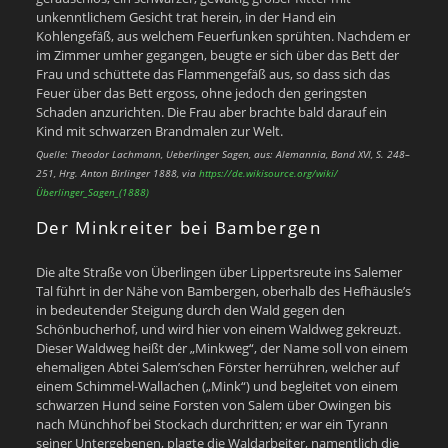
unkenntlichem Gesicht trat herein, in der Hand ein
Kohlengefäß, aus welchem Feuerfunken sprühten. Nachdem er
im Zimmer umher gegangen, beugte er sich über das Bett der
Frau und schüttete das Flammengefäß aus, so dass sich das
Feuer über das Bett ergoss, ohne jedoch den geringsten
Schaden anzurichten. Die Frau aber brachte bald darauf ein
Kind mit schwarzen Brandmalen zur Welt.
Quelle: Theodor Lachmann, Ueberlinger Sagen, aus: Alemannia, Band XVI, S. 248–
251, Hrg. Anton Birlinger 1888, via
https://de.wikisource.org/wiki/
Überlinger_Sagen_(1888)
Der Minkreiter bei Bambergen
Die alte Straße von Überlingen über Lippertsreute ins Salemer
Tal führt in der Nähe von Bambergen, oberhalb des Hefhäusle’s
in bedeutender Steigung durch den Wald gegen den
Schönbucherhof, und wird hier von einem Waldweg gekreuzt.
Dieser Waldweg heißt der „Minkweg“, der Name soll von einem
ehemaligen Abtei Salem’schen Förster herrühren, welcher auf
einem Schimmel-Wallachen („Mink“) und begleitet von einem
schwarzen Hund seine Forsten von Salem über Owingen bis
nach Münchhof bei Stockach durchritten; er war ein Tyrann
seiner Untergebenen, plagte die Waldarbeiter, namentlich die