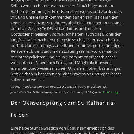
aufgeopfert, für uns und unsere Nachkommen zu ewigen
Seiten versprechende, wann uns der Allmächtige aus dem
Rachen des grimmigen Feinds erretten wollte, und wurde, dass
wir, und unsere Nachkommenden denjenigen Tag daran der
Feind seinen Abzug zu nehmen, alljährlich mit einer Prozession,
dem Lob-Gesang Te DEUM Laudamus und anderm
Gottesdienst heiligen und feierlich halten, auch das Bildnis der
Jungfrau Mariä nach der Figur (wie solche gestern zwischen 9.
und 10. Uhr vormittags von etlichen frommen gottesfürchtigen
Personen ob der Stadt in den Lüften gesehen wurde) nämlich
mit ihrem geliebten Kindlein in einem Kranz eingeschlossen,
von lauterem Silber nach Ertrag- und Möglichkeit unseres
erarmten Stadtwesens machen: Und als ein offen beständiges
Sieg-Zeichen in besagter jährlicher Procession umtragen lassen
sollen, und wollen.“
Quelle: Theodor Lachmann: Überlinger Sagen, Bräuche und Sitten. Mit
geschichtlichen Erläuterungen, Konstanz, Ackermann, 1909 Quelle:
Archive.org
Der Ochsensprung vom St. Katharina-
Felsen
Eine halbe Stunde westlich von Überlingen erhebt sich das
Molassegebirge fast senkrecht und turmhoch aus dem See und