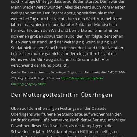
solch kräftige Ohrfeige, dass er zu Boden stürzte. Dann war der
Mann wieder verschwunden. Alles dies ward auch vom Meister
wahrgenommen. Der Knecht aber ging seitdem nie mehr,
weder bei Tag noch bei Nacht, durch den Wald. Vor mehreren
Jahren marschierte ein beurlaubter Soldat bei Mondschein
heimwärts durch den Wald und bemerkte auf einmal hinter
sich einen großen schwarzen Hund, der ihm folgte, der stehen
blieb wenn er stand, und der weiter ging, wenn er ging. Der
Soldat hielt seinen Säbel bereit; aber der Hund tat im Nichts zu
Leide, ja er murrte gar nicht, sondern folgte ihm bis auf die
Höhe, wo der Minkweg die Landstraße schneidet. Hier
verschwand der Hund plötzlich.
Quelle: Theodor Lachmann, Ueberlinger Sagen, aus: Alemannia, Band XVI, S. 248–
251, Hrg. Anton Birlinger 1888, via
https://de.wikisource.org/wiki/
Überlinger_Sagen_(1888)
Der Muttergottestritt in Überlingen
Oben auf dem ehemaligen Festungswall der Ostseite
Überlingens war früher eine Steinplatte, auf welcher man den
Eindruck zweier Füße bemerkte. Nach der Äußerung unzähliger
Bewohner dieser Stadt soll hier, als der Kampf gegen die
Schweden im Jahre 1634 da unten am Hölltor am heftigsten