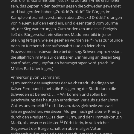
war, die hl. Maria mit dem Jesuskind auf dem Arme erschienen
sein, das Zepter in der Rechten gegen die Schweden gewendet
und laut gerufen haben: „Zurück! Zurück!“ Die Bürger, im
Kampfe entbrannt, verstanden aber: „Drückt! Drückt!“ drangen
von Neuem auf den Feind ein, und dieser stand vom Sturme
ab, der Sieg war errungen. Zum Andenken an dieses Ereignis
ließ die Bürgerschaft ein silbernes Madonnenbild in jener
Stellung fertigen, wie sie gesehen worden sei *), was zur Stunde
noch im Kirchenschatz aufbewahrt uud an feierlichen
Prozessionen, insbesondere bei der sog. Schwedenprozession,
die alljährlich im Mai zur dankbaren Erinnerung an diesen Sieg
stattfindet, von Jungfrauen herumgetragen wird. (Nach Dr.
Müller: Bad Überlingen.)
Anmerkung von Lachmann:
*) Im Bericht des Magistrats der Reichsstadt Überlingen an
Kaiser Ferdinand L, betr. die Belagerung der Stadt durch die
Schweden ist bemerkt: „. . – Wir können und sollen bei
Beschreibung des heutigen ernstlichen Verlaufs zu der Ehren
11
Gottes unvermeldt
nicht lassen, dass gleichwie vor zwei
Jahren geschehen, wie diesen Morgen nach gehaltener Predigt
durch den Prediger GOTT dem HErrn, und der Himmelskönigin
12
Mariä, als unserer erkiesten
Fürbitterin, in volkreicher
Gegenwart der Bürgerschaft ein abermaliges Votum