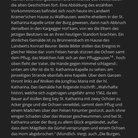
die alten Geschichten fort. Eine Abbildung des erzählten
Vorkommnisses befindet sich noch heute im Landwirt
Kramer’schen Hause zu Wallhausen, welche ehedem in der St.
Katharina-Kapelle unter der Burg gewesen, dann nach Abbruch
derselben in den Kargegger Hof kam, von wo die Eltern des
jetzigen Besitzers sie an ihren heutigen Standort brachten. Ein
ähnliches Gemälde ist zu Brünnensbach im Hause des
Landwirts Konrad Beurer. Beide Bilder stellen das Ereignis in
gleicher Weise dar: vom Felsen herab stürzen die Ochsen samt
14
dem Pflug, das Mädchen hält sich an den Pfluggeuzen
, hoch
oben fleht der Vater, die Hände gegen Himmel schlagend ;
unten am Ufer ist die St. Katharina-Kapelle zu sehen; am
jenseitigen Strande ebenfalls eine Kapelle. Über dem Ganzen
thront links auf Wolken die Jungfrau Maria mit der hl.
Katharina. Das Gemälde hat folgende Inschrift: „Wahrhafte
histori, welche sich zugetragen ungefähr anno 1562, da ein
Bauer auf stollen Berg bey St. Katharina mit zwey Ochsen zu
Acker ginge und die Ochsen verwildet, sammt dem Pflug und
einem Mädchen über den Felsen hinunter gestürzt, auch ohne
einigen Schaden über das Wasser geschwummen, und bei St.
Katharina unter der Burg zu allem Glück angeländet, außer
dass dem Mägdlein die Gürtel versprungen und einem Ochsen
das Horn abgebrochen.“ (Mündlich. Vergl. auch „Die Burgen,