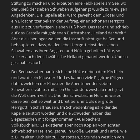
Stiftung zu machen und erbauten eine Feldkapelle am See, wo
der Spieß der sieben Schwaben aufgehängt wurde zum ewigen
Angedenken. Die Kapelle aber ward geweiht dem Erlöser und
ein Bildschnitzer bekam den Auftrag, einen schönen Herrgott
aus Holz zu verfertigen, sieben Fuß hoch. Das tat er und schrieb
auf das Gestelle mit goldenen Buchstaben: „Heiland der Welt.“
Aber die Überlinger wollten die Inschrift nicht gut heißen und
behaupteten, dass, da der liebe Herrgott einst den sieben
Schwaben aus ihren Ängsten und Nöten geholfen hätte, so
solle er auch der schwäbische Heiland genannt werden. Und so
geschah es auch.
Der Seehaas aber baute sich eine Hütte neben dem Kirchlein
und wurde ein Klausner. Und es kamen viele Pilgrime (Pilger)
dahin, welchen der Klausner die Abenteuer der sieben
Schwaben erzählte, mit allen Umständen, weshalb noch jetzt
die Welt davon voll ist. Und der schwäbische Heiland war zu
derselben Zeit so weit und breit berühmt, als der große
Herrgott in Schaffhausen. Im Schwedenkrieg ist leider die
Kapelle zerstört worden und die Schweden haben das
Siegeszeichen mit fortgenommen. (Auerbachers
Volksbüchlein.) Es existieren aber noch Kopien vom echten
schwäbischen Heiland, getreu in Größe, Gestalt und Farbe, wie
z. B. im alten Kirchlein zu Honstetten, 5 Stunden westlich von