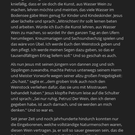
kniefällig, dass er sie doch die Kunst, aus Wasser Wein zu
machen, lehren möchte und meinten, das viele Wasser im
Bodensee gäbe Wein genug für Kinder und Kindeskinder. Jesus
aber lächelte und sprach: „Mitnichten! Ihr sollt lernen beten
und arbeiten. Würde ich Euch die Kunst lehren, aus Wasser
Wein zu machen, so würdet Ihr den ganzen Tag an den Ufern
herumliegen, Kreuzmariagen und Sechsundsechzig spielen und
das wäre von Übel. Ich werde Euch den Weinstock geben und
den pflegt. Ich werde meinen Segen dazu geben, so das er
tausendfältigen Ertrag liefern soll.“ Und so geschah es auch.
Als nun Jesus mit seinen Jüngern von dannen zog und sich
Sipplingen zuwandte, machte Petrus unterwegs seinem Herrn
und Meister Vorwürfe wegen seiner allzu großen Freigebigkeit:
„Du hast,“ sagte er, „dem groben Volk auch noch den
Weinstock verliehen dafür, das sie uns mit Misstrauen
behandelt haben.“ Jesus klopfte Petrum leise auf die Schulter
und sprach: „Sei nur ruhig, Petrus! Der Wein, den ich denen
gegeben habe, ist auch darnach, und sie werden an mich
denken.“ Und so war es.
Seit jener Zeit und noch Jahrhunderte hindurch konnten nur
die Eingeborenen, welche vollständige Naturmenschen waren,
diesen Wein vertragen. Ja, er soll so sauer gewesen sein, das die