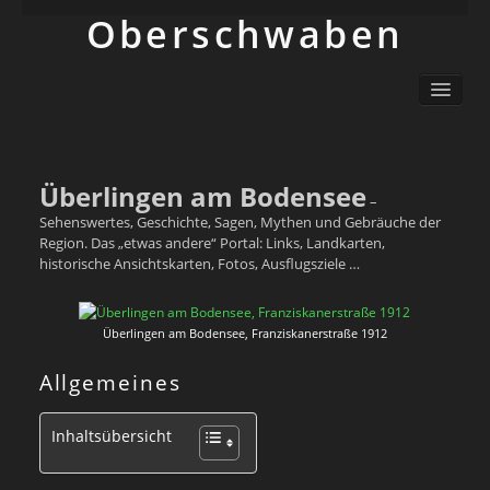
Ober­schwaben
Ortsliste / Sitemap
Oberschwaben – Orte mit Geschichte(n)
Sehenswertes
Schwäbisch
Überlingen am Bodensee
–
Info
Sehenswertes, Geschichte, Sagen, Mythen und Gebräuche der
Region. Das „etwas andere“ Portal: Links, Landkarten,
historische Ansichtskarten, Fotos, Ausflugsziele …
Überlingen am Bodensee, Franziskanerstraße 1912
Allgemeines
Inhaltsübersicht