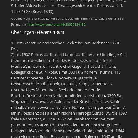
Schäfer, Wirtschafts- und Finanzgeschichte der Reichsstadt Ü.
1550–1628 (Bresl. 1893).
Quelle: Meyers Großes Konversations-Lexikon, Band 19. Leipzig 1909, S. 859.
Permalink:
http://www.zeno.org/nid/20007620152
Überlingen (Pierer’s 1864)
1) Bezirksamt im badenschen Seekreise, am Bodensee; 8500
Ew.;
2) bis 1802 Reichsstadt, jetzt Hauptstadt hier am Überlinger See
(dem nordwestlichen Theil des Bodensees mit der Insel
Mainau), in wein- u. fruchtreicher Gegend, hat acht Thore,
Collegiatkirche St. Nikolaus mit 300 Fuß hohem Thurme, 117
Centner schwerer Glocke, höhere Bürgerschule,
Gewerbsschule, Bibliothek, Hospital, Zeug-, Armenhaus,
eisenhaltiges Mineralbad, Seebäder, bedeutende
Fruchtmärkte, starken Verkehr mit den Uferstaaten; 3300 Ew.
Wappen: ein schwarzer Adler, auf der Brust ein rothes Schild
mit silbernem Löwen. Unter dem Namen Iburingas war Ü. im 7.
Jahrh. Residenz des alemannischen Herzogs Gunzo, wurde 1397
freie Reichsstadt, wurde 1632 von Bernhard von Weimar
genommen, 1634 von den Schweden unter Hörn vergebens
belagert, 1643 von den Schweden Widerhold geplündert, 1644
nach viermonatlicher Belagerung an die Baiern u. 1647 an die