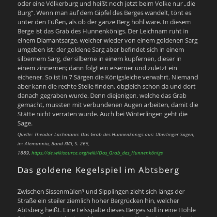
oder eine Völkerburg und heißt noch jetzt beim Volke nur „die
Burg“. Wenn man auf dem Gipfel des Berges wandelt, tönt es
unter den Füßen, als ob der ganze Berg hohl wäre. In diesem
Berge ist das Grab des Hunnenkönigs. Der Leichnam ruht in
einem Diamantsarge, welcher wieder von einem goldenen Sarg
umgeben ist; der goldene Sarg aber befindet sich in einem
silbernem Sarg, der silberne in einem kupfernen, dieser in
einem zinnernen; dann folgt ein eiserner und zuletzt ein
eichener. So ist in 7 Särgen die Königsleiche verwahrt. Niemand
aber kann die rechte Stelle finden, obgleich schon da und dort
danach gegraben wurde. Denn diejenigen, welche das Grab
gemacht, mussten mit verbundenen Augen arbeiten, damit die
Stätte nicht verraten wurde. Auch bei Winterlingen geht die
Sage.
Quelle: Theodor Lachmann: Das Grab des Hunnenkönigs aus: Überlinger Sagen,
in: Alemannia, Band XVII, S. 265,
1889,
https://de.wikisource.org/wiki/Das_Grab_des_Hunnenkönigs
Das goldene Kegelspiel im Abtsberg
Zwischen Sissenmülen³ und Sipplingen zieht sich längs der
Straße ein steiler ziemlich hoher Bergrücken hin, welcher
Abtsberg heißt. Eine Felsspalte dieses Berges soll in eine Höhle