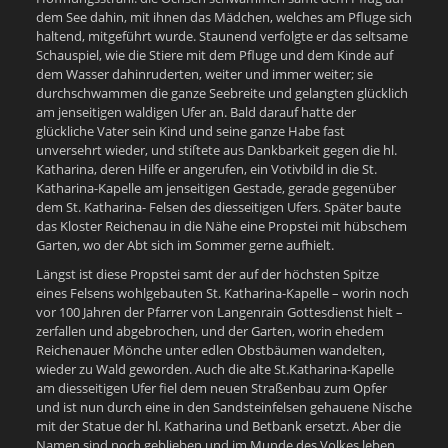
dem See dahin, mit ihnen das Mädchen, welches am Pfluge sich
haltend, mitgeführt wurde. Staunend verfolgte er das seltsame
Schauspiel, wie die Stiere mit dem Pfluge und dem Kinde auf
dem Wasser dahinruderten, weiter und immer weiter; sie
durchschwammen die ganze Seebreite und gelangten glücklich
am jenseitigen waldigen Ufer an. Bald darauf hatte der
glückliche Vater sein Kind und seine ganze Habe fast
unversehrt wieder, und stiſtete aus Dankbarkeit gegen die hl.
Katharina, deren Hilfe er angerufen, ein Votivbild in die St.
Katharina-Kapelle am jenseitigen Gestade, gerade gegenüber
dem St. Katharina- Felsen des diesseitigen Ufers. Später baute
das Kloster Reichenau in die Nähe eine Propstei mit hübschem
Garten, wo der Abt sich im Sommer gerne aufhielt.
Längst ist diese Propstei samt der auf der höchsten Spitze
eines Felsens wohlgebauten St. Katharina-Kapelle – worin noch
vor 100 Jahren der Pfarrer von Langenrain Gottesdienst hielt –
zerfallen und abgebrochen, und der Garten, worin ehedem
Reichenauer Mönche unter edlen Obstbäumen wandelten,
wieder zu Wald geworden. Auch die alte St.Katharina-Kapelle
am diesseitigen Ufer fiel dem neuen Straßenbau zum Opfer
und ist nun durch eine in den Sandsteinfelsen gehauene Nische
mit der Statue der hl. Katharina und Betbank ersetzt. Aber die
Namen sind noch geblieben und im Munde des Volkes leben