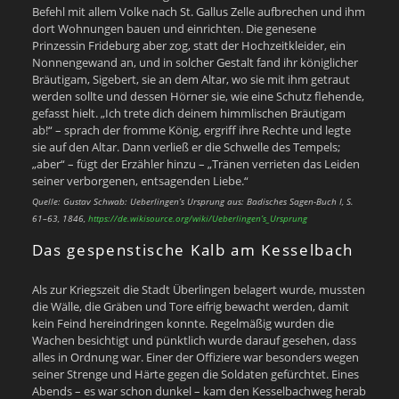
Befehl mit allem Volke nach St. Gallus Zelle aufbrechen und ihm
dort Wohnungen bauen und einrichten. Die genesene
Prinzessin Frideburg aber zog, statt der Hochzeitkleider, ein
Nonnengewand an, und in solcher Gestalt fand ihr königlicher
Bräutigam, Sigebert, sie an dem Altar, wo sie mit ihm getraut
werden sollte und dessen Hörner sie, wie eine Schutz flehende,
gefasst hielt. „Ich trete dich deinem himmlischen Bräutigam
ab!“ – sprach der fromme König, ergriff ihre Rechte und legte
sie auf den Altar. Dann verließ er die Schwelle des Tempels;
„aber“ – fügt der Erzähler hinzu – „Tränen verrieten das Leiden
seiner verborgenen, entsagenden Liebe.“
Quelle: Gustav Schwab: Ueberlingen’s Ursprung aus: Badisches Sagen-Buch I, S.
61–63, 1846,
https://de.wikisource.org/wiki/Ueberlingen’s_Ursprung
Das gespenstische Kalb am Kesselbach
Als zur Kriegszeit die Stadt Überlingen belagert wurde, mussten
die Wälle, die Gräben und Tore eifrig bewacht werden, damit
kein Feind hereindringen konnte. Regelmäßig wurden die
Wachen besichtigt und pünktlich wurde darauf gesehen, dass
alles in Ordnung war. Einer der Offiziere war besonders wegen
seiner Strenge und Härte gegen die Soldaten gefürchtet. Eines
Abends – es war schon dunkel – kam den Kesselbachweg herab