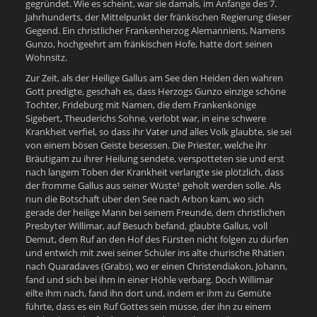
gegründet. Wie es scheint, war sie damals, im Anfange des 7.
Jahrhunderts, der Mittelpunkt der fränkischen Regierung dieser
Gegend. Ein christlicher Frankenherzog Alemanniens, Namens
Gunzo, hochgeehrt am fränkischen Hofe, hatte dort seinen
Wohnsitz.
Zur Zeit, als der Heilige Gallus am See den Heiden den wahren
Gott predigte, geschah es, dass Herzogs Gunzo einzige schöne
Tochter, Frideburg mit Namen, die dem Frankenkönige
Sigebert, Theuderichs Sohne, verlobt war, in eine schwere
Krankheit verfiel, so dass ihr Vater und alles Volk glaubte, sie sei
von einem bösen Geiste besessen. Die Priester, welche ihr
Bräutigam zu ihrer Heilung sendete, verspotteten sie und erst
nach langem Toben der Krankheit verlangte sie plötzlich, dass
der fromme Gallus aus seiner Wüste¹ geholt werden solle. Als
nun die Botschaft über den See nach Arbon kam, wo sich
gerade der heilige Mann bei seinem Freunde, dem christlichen
Presbyter Willimar, auf Besuch befand, glaubte Gallus, voll
Demut, dem Ruf an den Hof des Fürsten nicht folgen zu dürfen
und entwich mit zwei seiner Schüler ins alte churische Rhätien
nach Quaradaves (Grabs), wo er einen Christendiakon, Johann,
fand und sich bei ihm in einer Höhle verbarg. Doch Willimar
eilte ihm nach, fand ihn dort und, indem er ihm zu Gemüte
führte, dass es ein Ruf Gottes sein müsse, der ihn zu einem