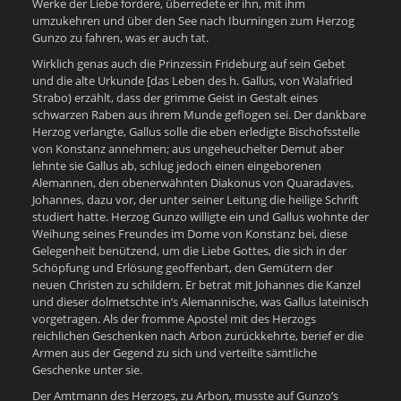
Werke der Liebe fordere, überredete er ihn, mit ihm
umzukehren und über den See nach Iburningen zum Herzog
Gunzo zu fahren, was er auch tat.
Wirklich genas auch die Prinzessin Frideburg auf sein Gebet
und die alte Urkunde [das Leben des h. Gallus, von Walafried
Strabo) erzählt, dass der grimme Geist in Gestalt eines
schwarzen Raben aus ihrem Munde geflogen sei. Der dankbare
Herzog verlangte, Gallus solle die eben erledigte Bischofsstelle
von Konstanz annehmen; aus ungeheuchelter Demut aber
lehnte sie Gallus ab, schlug jedoch einen eingeborenen
Alemannen, den obenerwähnten Diakonus von Quaradaves,
Johannes, dazu vor, der unter seiner Leitung die heilige Schrift
studiert hatte. Herzog Gunzo willigte ein und Gallus wohnte der
Weihung seines Freundes im Dome von Konstanz bei, diese
Gelegenheit benützend, um die Liebe Gottes, die sich in der
Schöpfung und Erlösung geoffenbart, den Gemütern der
neuen Christen zu schildern. Er betrat mit Johannes die Kanzel
und dieser dolmetschte in’s Alemannische, was Gallus lateinisch
vorgetragen. Als der fromme Apostel mit des Herzogs
reichlichen Geschenken nach Arbon zurückkehrte, berief er die
Armen aus der Gegend zu sich und verteilte sämtliche
Geschenke unter sie.
Der Amtmann des Herzogs, zu Arbon, musste auf Gunzo’s