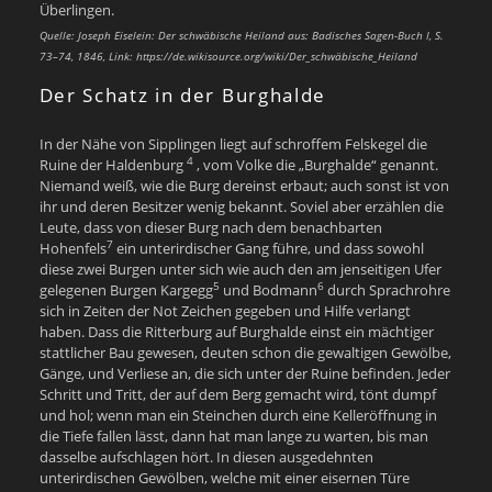
Überlingen.
Quelle: Joseph Eiselein: Der schwäbische Heiland aus: Badisches Sagen-Buch I, S.
73–74, 1846,
Link: https://de.wikisource.org/wiki/Der_schwäbische_Heiland
Der Schatz in der Burghalde
In der Nähe von Sipplingen liegt auf schroffem Felskegel die
4
Ruine der Haldenburg
, vom Volke die „Burghalde“ genannt.
Niemand weiß, wie die Burg dereinst erbaut; auch sonst ist von
ihr und deren Besitzer wenig bekannt. Soviel aber erzählen die
Leute, dass von dieser Burg nach dem benachbarten
7
Hohenfels
ein unterirdischer Gang führe, und dass sowohl
diese zwei Burgen unter sich wie auch den am jenseitigen Ufer
5
6
gelegenen Burgen Kargegg
und Bodmann
durch Sprachrohre
sich in Zeiten der Not Zeichen gegeben und Hilfe verlangt
haben. Dass die Ritterburg auf Burghalde einst ein mächtiger
stattlicher Bau gewesen, deuten schon die gewaltigen Gewölbe,
Gänge, und Verliese an, die sich unter der Ruine befinden. Jeder
Schritt und Tritt, der auf dem Berg gemacht wird, tönt dumpf
und hol; wenn man ein Steinchen durch eine Kelleröffnung in
die Tiefe fallen lässt, dann hat man lange zu warten, bis man
dasselbe aufschlagen hört. In diesen ausgedehnten
unterirdischen Gewölben, welche mit einer eisernen Türe