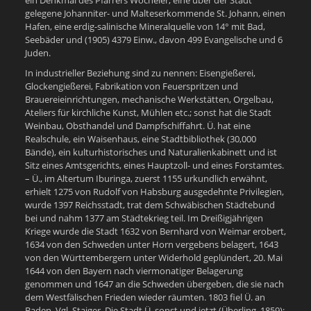
ein Denkmal des Pfarrers Wocheler, eine über der Stadt
gelegene Johanniter- und Malteserkommende St. Johann, einen
Hafen, eine erdig-salinische Mineralquelle von 14° mit Bad,
Seebäder und (1905) 4379 Einw., davon 499 Evangelische und 6
Juden.
In industrieller Beziehung sind zu nennen: Eisengießerei,
Glockengießerei, Fabrikation von Feuerspritzen und
Brauereieinrichtungen, mechanische Werkstätten, Orgelbau,
Ateliers für kirchliche Kunst, Mühlen etc.; sonst hat die Stadt
Weinbau, Obsthandel und Dampfschiffahrt. Ü. hat eine
Realschule, ein Waisenhaus, eine Stadtbibliothek (30,000
Bände), ein kulturhistorisches und Naturalienkabinett und ist
Sitz eines Amtsgerichts, eines Hauptzoll- und eines Forstamtes.
– Ü., im Altertum Iburinga, zuerst 1155 urkundlich erwähnt,
erhielt 1275 von Rudolf von Habsburg ausgedehnte Privilegien,
wurde 1397 Reichsstadt, trat dem Schwäbischen Städtebund
bei und nahm 1377 am Städtekrieg teil. Im Dreißigjährigen
Kriege wurde die Stadt 1632 von Bernhard von Weimar erobert,
1634 von den Schweden unter Horn vergebens belagert, 1643
von den Württembergern unter Widerhold geplündert, 20. Mai
1644 von den Bayern nach viermonatiger Belagerung
genommen und 1647 an die Schweden übergeben, die sie nach
dem Westfälischen Frieden wieder räumten. 1803 fiel Ü. an
Baden. Vgl. Staiger, Die Stadt Ü. sonst und jetzt (Überling. 1859);