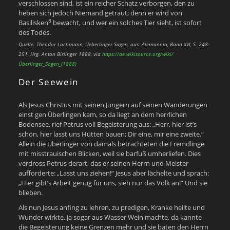
verschlossen sind, ist ein reicher Schatz verborgen, den zu
heben sich jedoch Niemand getraut; denn er wird von
8
Basilisken
bewacht, und wer ein solches Tier sieht, ist sofort
des Todes.
Quelle: Theodor Lachmann, Ueberlinger Sagen, aus: Alemannia, Band XVI, S. 248–
251, Hrg. Anton Birlinger 1888, via
https://de.wikisource.org/wiki/
Überlinger_Sagen_(1888)
Der Seewein
Als Jesus Christus mit seinen Jüngern auf seinen Wanderungen
einst gen Überlingen kam, so da liegt an dem herrlichen
Bodensee, rief Petrus voll Begeisterung aus: „Herr, hier ist’s
schön, hier lasst uns Hütten bauen; Dir eine, mir eine zweite.“
Allein die Überlinger von damals betrachteten die Fremdlinge
mit misstrauischen Blicken, weil sie barfuß umherliefen. Dies
verdross Petrus derart, das er seinen Herrn und Meister
aufforderte: „Lasst uns ziehen!“ Jesus aber lächelte und sprach:
„Hier gibt’s Arbeit genug für uns, sieh nur das Volk an!“ Und sie
blieben.
Als nun Jesus anfing zu lehren, zu predigen, Kranke heilte und
Wunder wirkte, ja sogar aus Wasser Wein machte, da kannte
die Begeisterung keine Grenzen mehr und sie baten den Herrn