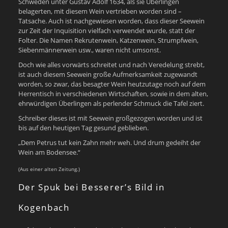
Schweden unter Gustav Adolf 1634, als sie Überlingen
belagerten, mit diesem Wein vertrieben worden sind –
Tatsache. Auch ist nachgewiesen worden, dass dieser Seewein
zur Zeit der Inquisition vielfach verwendet wurde, statt der
Folter. Die Namen Rekrutenwein, Katzenwein, Strumpfwein,
Siebenmännerwein usw., waren nicht umsonst.
Doch wie alles vorwärts schreitet und nach Veredelung strebt,
ist auch diesem Seewein große Aufmerksamkeit zugewandt
worden, so zwar, das besagter Wein heutzutage noch auf dem
Herrentisch in verschiedenen Wirtschaften, sowie in dem alten,
ehrwürdigen Überlingen als perlender Schmuck die Tafel ziert.
Schreiber dieses ist mit Seewein großgezogen worden und ist
bis auf den heutigen Tag gesund geblieben.
„Dem Petrus tut kein Zahn mehr weh. Und drum gedeiht der
Wein am Bodensee.“
(Aus einer alten Zeitung.)
Der Spuk bei Besserer’s Bild in
Kogenbach