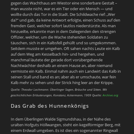
gegen das Wachthaus am Wiestor eine sonderbare Gestalt –
man wusste nicht, war es ein Tier oder ein Mensch — und
wollte durch das Tor in die Stadt. Die Schildwache rief: „Wer
da?“ und gab, da keine Antwort erfolgte, einen Schuss auf den
fremden Gast, welcher sofort lautlos niederstürzte. Als man
hinzueilte, erkannte man in dem Daliegenden den strengen
Offizier, welcher, um die Wache stehenden Soldaten zu
täuschen, sich in ein Kalbsfell gehüllt und so umgekommen.
Seitdem musste er umgehen. Oft sahen nachts Leute ein Kalb
auf dem Weg am Kesselbach hin- und hergehen, und
manchmal läutete der gerade dort vorübergehende
Nachtwächter deshalb an einem Hause an, aber niemand
vermisste ein Kalb. Einmal nahm auch ein Landwirt das Kalb in
seinen Stall und band es an; aber als er umschaute, war fein
Kalb mehr zu sehen und der Strick hing leer an der Krippe.
Quelle: Theodor Lachmann: Überlinger Sagen, Bräuche und Sitten. Mit
geschichtlichen Erläuterungen, Konstanz, Ackermann, 1909 Quelle:
Archive.org
Das Grab des Hunnenkönigs
In dem Überlingen Walde Sigmundshau, in der Nähe des
uralten Hofguts Höllwangen, steht ein kegelförmiger Berg, mit
einem Erdwall umgeben. Es ist dies ein sogenannter Ringwall