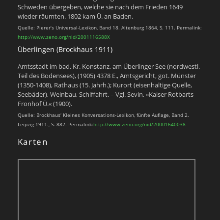
Schweden übergeben, welche sie nach dem Frieden 1649
wieder räumten. 1802 kam Ü. an Baden.
Quelle: Pierer’s Universal-Lexikon, Band 18. Altenburg 1864, S. 111. Permalink:
http://www.zeno.org/nid/2001116588X
Überlingen (Brockhaus 1911)
Amtsstadt im bad. Kr. Konstanz, am Überlinger See (nordwestl.
Teil des Bodensees), (1905) 4378 E., Amtsgericht, got. Münster
(1350-1408), Rathaus (15. Jahrh.); Kurort (eisenhaltige Quelle,
Seebäder), Weinbau, Schiffahrt. – Vgl. Sevin, »Kaiser Rotbarts
Fronhof Ü.« (1900).
Quelle: Brockhaus‘ Kleines Konversations-Lexikon, fünfte Auflage, Band 2.
Leipzig 1911., S. 882. Permalink:
http://www.zeno.org/nid/20001640038
Karten