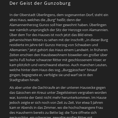
Der Geist der Gunzoburg
In der Oberstadt Überlingens, dem sogenannten Dorf, steht ein
altes Haus, welches die „Burg“ heißt; denn der
Alamannenherzog Gunzo soll hier gewohnt haben. Überlingen
war nämlich ursprünglich der Sitz der Herzoge von Alamannien.
Über dem Tor des Hauses ist noch jetzt das Bild eines
geharnischten Ritters zu sehen mit der Inschrift: „In dieser Burg
residierte im Jahre 641 Gunzo Herzog von Schwaben und
Allemanien.“ Jetzt gehört das Haus einem Landwirt. In früheren
Zeiten erschien den Hausbewohnern bisweilen ein großer über
sechs Fuß hoher schwarzer Ritter mit geschlossenem Visier; er
kam plötzlich und verschwand ebenso. Auch manchen Leuten,
welche hinter dem Haus des sog. „Burggässchen“ hinauf
gingen, begegnete er, verfolgte sie und warf sie in den
Stadtgraben hinab.
Als aber unter die Dachtraufe an der unteren Hausecke gegen
das Gässchen ein Kreuz unter Ziegelsteinen vergraben worden
war, konnte der Geist nicht mehr herunterkommen. Im Hause
jedoch zeigte er sich noch von Zeit zu Zeit. Vor etwa 5 Jahren
kam er Abends in das Zimmer, wo die hochschwangere Frau
des Hausherrn bereits zu Bette lag: die Türe öffnete sich
geräuschlos, ein schwarzer, gewaltig großer Ritter mit