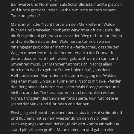
Bannwarte und Holzhauer, aufs Schändlichste, fluchte gräulich
und führte gottlose Reden. Deshalb musste er nach seinem
Tode umgehen.²
Manchmal in der Nacht hört man den Minkreiter im Walde
fluchen und krakeelen; noch jetzt verwirrt er oft die Leute, die
die Steige hinauf gehen, so dass sie den Weg nicht mehr finden
und schließlich da aus dem Wald herauskommen wo sie
hineingegangen; oder er macht die Pferde scheu, dass sie den
Wagen umwerfen; mitunter hemmt er auch das Fuhrwerk
derart, dass es nicht mehr weiter gebracht werden kann und
umkehren muss. Gar Mancher fürchtet sich, Nachts allein
durch den Wald zu gehen; Frauen holen häufig aus dem
Hefhäusle einen Mann, der sie bis zum Ausgang des Waldes
begleiten muss. Ein Bauer fuhr einmal Nachts mit zwei Pferden
den Berg hinan; da hörte er aus dem Wald Rossgewieher und
hielt an, um das Tier herankommen zu lassen; allein es kam
Nichts, trotzdem das Gewieher fortdauerte. Nun fürchtete er,
„es sei der Mink“ und fuhr rasch von dannen.
Einst ging ein Knecht aus einem benachbarten Hof schimpfend
und fluchend mit seinem Meister durch den Wald; beim
Minkweg angekommen rief er: „Mink! Jetzt komm einmal!“ Da
stand plötzlich ein großer Mann neben im und gab im eine