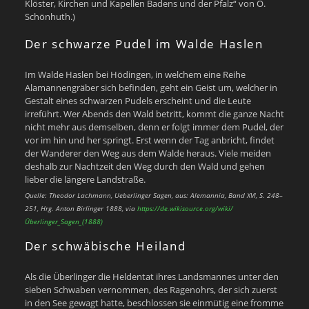
Klöster, Kirchen und Kapellen Badens und der Pfalz“ von O.
Schönhuth.)
Der schwarze Pudel im Walde Haslen
Im Walde Haslen bei Hödingen, in welchem eine Reihe
Alamannengräber sich befinden, geht ein Geist um, welcher in
Gestalt eines schwarzen Pudels erscheint und die Leute
irreführt. Wer Abends den Wald betritt, kommt die ganze Nacht
nicht mehr aus demselben, denn er folgt immer dem Pudel, der
vor im hin und her springt. Erst wenn der Tag anbricht, findet
der Wanderer den Weg aus dem Walde heraus. Viele meiden
deshalb zur Nachtzeit den Weg durch den Wald und gehen
lieber die längere Landstraße.
Quelle: Theodor Lachmann, Ueberlinger Sagen, aus: Alemannia, Band XVI, S. 248–
251, Hrg. Anton Birlinger 1888, via
https://de.wikisource.org/wiki/
Überlinger_Sagen_(1888)
Der schwäbische Heiland
Als die Überlinger die Heldentat ihres Landsmannes unter den
sieben Schwaben vernommen, des Ragenohrs, der sich zuerst
in den See gewagt hatte, beschlossen sie einmütig eine fromme