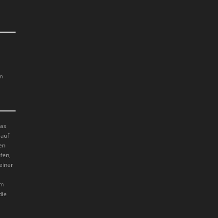
en
das
rauf
en
fen,
einer
im
die