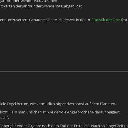
der Jahrhundertwende 1900 zu sehen
ichtskarten der Jahrhundertwende 1900 abgebildet
ent umzusetzen. Genaueres halte ich derzeit in der
➥
Statistik der Orte
fest
iele Engel herum, wie vermutlich nirgendwo sonst auf dem Planeten.
uzt“. Falls man unsicher ist, wie der/die Angesprochene darauf reagiert,
uch“.
yright endet 70 Jahre nach dem Tod des Erstellers. Nach so langer Zeit (