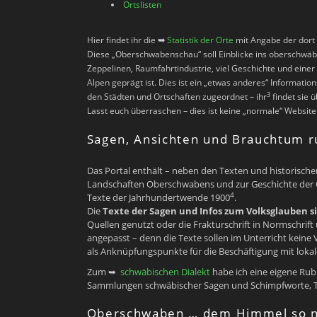
Ortslisten
Hier findet ihr die
➥
Statistik der Orte
mit Angabe der dort 
Diese „Oberschwabenschau“ soll Einblicke ins oberschwäbi
Zeppelinen, Raumfahrtindustrie, viel Geschichte und eine
Alpen geprägt ist. Dies ist ein „etwas anderes“ Informatio
3
den Städten und Ortschaften zugeordnet – ihr
findet sie 
Lasst euch überraschen – dies ist keine „normale“ Website
Sagen, Ansichten und Brauchtum 
Das Portal enthält – neben den Texten und historisch
Landschaften Oberschwabens und zur Geschichte der Ort
4
Texte der Jahrhundertwende 1900
.
Die
Texte der Sagen und Infos zum Volksglauben
Quellen genutzt oder die Frakturschrift in Normschrif
angepasst – denn die Texte sollen im Unterricht keine
als Anknüpfungspunkte für die Beschäftigung mit loka
Zum ➥
schwäbischen Dialekt
habe ich eine eigene Rubr
Sammlungen schwäbischer Sagen und Schimpfworte, T
Oberschwaben … dem Himmel so 