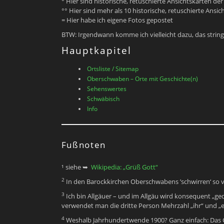
° Hier sind historische, retuschierte Ansichtskarten 
°° Hier sind mehr als 10 historische, retuschierte Ans
= Hier habe ich eigene Fotos gepostet
BTW: Irgendwann komme ich vielleicht dazu, das string
Hauptkapitel
Ortsliste / Sitemap
Oberschwaben – Orte mit Geschichte(n)
Sehenswertes
Schwäbisch
Info
Fußnoten
¹ siehe ➥
Wikipedia: „Grüß Gott“
2
In den Barockkirchen Oberschwabens ’schwirren‘ so v
3
Ich bin Allgäuer – und im Allgäu wird konsequent „ged
verwendet man die dritte Person Mehrzahl „ihr“ und „e
4
Weshalb Jahrhundertwende 1900? Ganz einfach: Das Cop