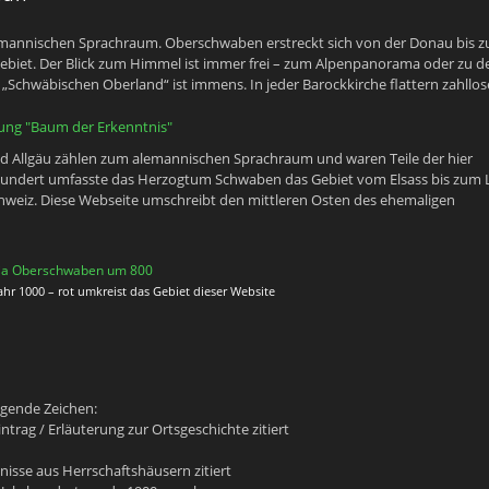
emannischen Sprachraum. Oberschwaben erstreckt sich von der Donau bis z
ebiet. Der Blick zum Himmel ist immer frei – zum Alpenpanorama oder zu d
 „Schwäbischen Oberland“ ist immens. In jeder Barockkirche flattern zahllos
 Allgäu zählen zum alemannischen Sprachraum und waren Teile der hier
hundert umfasste das Herzogtum Schwaben das Gebiet vom Elsass bis zum 
chweiz. Diese Webseite umschreibt den mittleren Osten des ehemaligen
 1000 – rot umkreist das Gebiet dieser Website
lgende Zeichen:
ntrag / Erläuterung zur Ortsgeschichte zitiert
isse aus Herrschaftshäusern zitiert