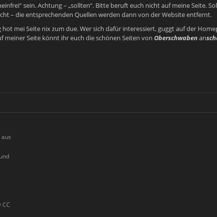
nfrei“ sein. Achtung – „sollten“. Bitte beruft euch nicht auf meine Seite. Sol
richt – die entsprechenden Quellen werden dann von der Website entfernt.
hot mei Seite nix zum due. Wer sich dafür interessiert, guggt auf der Hom
f meiner Seite könnt ihr euch die schönen Seiten von
Oberschwaben
an
sch
h aus
e
 und
© CC