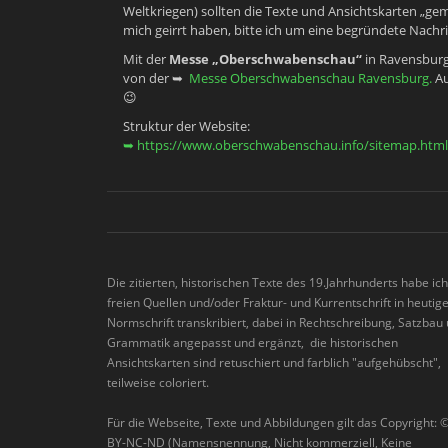
Weltkriegen) sollten die Texte und Ansichtskarten „gemei
mich geirrt haben, bitte ich um eine begründete Nach
Mit der
Messe „Oberschwabenschau“
in Ravensburg 
von der ➥
Messe Oberschwabenschau Ravensburg.
Au
😉
Struktur der Website:
➥ https://www.oberschwabenschau.info/sitemap.html
Die zitierten, historischen Texte des 19.Jahrhunderts habe ic
freien Quellen und/oder Fraktur- und Kurrentschrift in heutig
Normschrift transkribiert, dabei in Rechtschreibung, Satzbau
Grammatik angepasst und ergänzt, die historischen
Ansichtskarten sind retuschiert und farblich "aufgehübscht",
teilweise coloriert.
Für die Webseite, Texte und Abbildungen gilt das Copyright: 
BY-NC-ND (Namensnennung, Nicht kommerziell, Keine