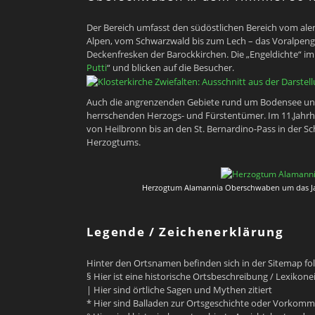
Der Bereich umfasst den südöstlichen Bereich vom al
Alpen, vom Schwarzwald bis zum Lech – das Voralpeng
Deckenfresken der Barockkirchen. Die „Engeldichte“ im
Putti
“ und blicken auf die Besucher.
Auch die angrenzenden Gebiete rund um Bodensee und
herrschenden Herzogs- und Fürstentümer. Im 11.Jahr
von Heilbronn bis an den St. Bernardino-Pass in der S
Herzogtums.
Herzogtum Alamannia Oberschwaben um das Jahr
Legende / Zeichenerklärung
Hinter den Ortsnamen befinden sich in der Sitemap fo
§ Hier ist eine historische Ortsbeschreibung / Lexikonei
| Hier sind örtliche Sagen und Mythen zitiert
* Hier sind Balladen zur Ortsgeschichte oder Vorkommn