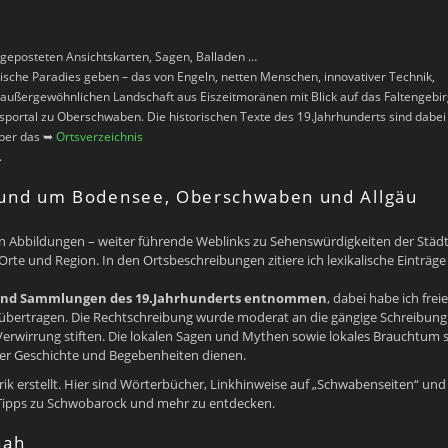
geposteten Ansichtskarten, Sagen, Balladen …
sche Paradies geben – das von Engeln, netten Menschen, innovativer Technik,
r außergewöhnlichen Landschaft aus Eiszeitmoränen mit Blick auf das Faltengebi
nsportal zu Oberschwaben. Die historischen Texte des 19.Jahrhunderts sind dabei 
über das ➥
Ortsverzeichnis
.
rund um Bodensee, Oberschwaben und Allgäu
en Abbildungen – weiter führende Weblinks zu Sehenswürdigkeiten der Städ
e und Region. In den Ortsbeschreibungen zitiere ich lexikalische Einträg
 sind Sammlungen des 19.Jahrhunderts entnommen
, dabei habe ich freie
t übertragen. Die Rechtschreibung wurde moderat an die gängige Schreibung
 Verwirrung stiften. Die lokalen Sagen und Mythen sowie lokales Brauchtum s
ler Geschichte und Begebenheiten dienen.
ik erstellt. Hier sind Wörterbücher, Linkhinweise auf „Schwabenseiten“ und
ipps zu Schwobarock und mehr zu entdecken.
nah