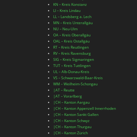
KN – Kreis Konstanz
LI – Kreis Lindau
LL – Landsberg a. Lech
MN – Kreis Unterallgäu
NU – Neu-Ulm
OA – Kreis Oberallgäu
OAL – Kreis Ostallgäu
RT – Kreis Reutlingen
RV – Kreis Ravensburg
SIG – Kreis Sigmaringen
TUT – Kreis Tuttlingen
UL – Alb-Donau-Kreis
VS – Schwarzwald-Baar-Kreis
WM – Weilheim-Schongau
|AT – Reutte
|AT – Vorarlberg
|CH – Kanton Aargau
|CH – Kanton Appenzell Innerrhoden
|CH – Kanton Sankt Gallen
|CH – Kanton Schwyz
|CH – Kanton Thurgau
|CH – Kanton Zürich