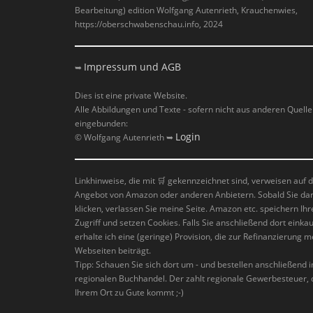
Bearbeitung) edition Wolfgang Autenrieth, Krauchenwies,
https://oberschwabenschau.info, 2024
Impressum und AGB
➥
Dies ist eine private Website.
Alle Abbildungen und Texte - sofern nicht aus anderen Quell
eingebunden:
Login
© Wolfgang Autenrieth ➥
Linkhinweise, die mit
🛒
gekennzeichnet sind, verweisen auf 
Angebot von Amazon oder anderen Anbietern. Sobald Sie da
klicken, verlassen Sie meine Seite. Amazon etc. speichern Ihr
Zugriff und setzen Cookies. Falls Sie anschließend dort einkau
erhalte ich eine (geringe) Provision, die zur Refinanzierung m
Webseiten beiträgt.
Tipp: Schauen Sie sich dort um - und bestellen anschließend 
regionalen Buchhandel. Der zahlt regionale Gewerbesteuer, 
Ihrem Ort zu Gute kommt ;-)