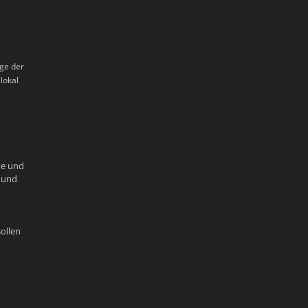
rge der
lokal
te und
e und
ollen