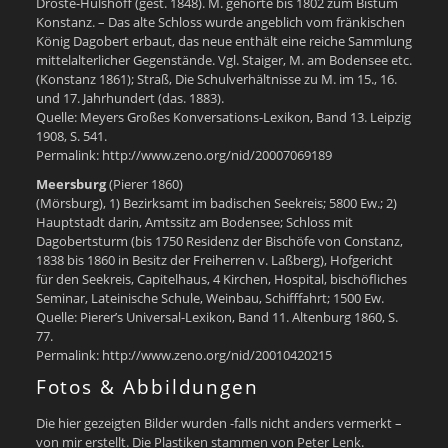
Droste-Hülshoff (gest. 1848). M. gehörte bis 1802 zum Bistum
Konstanz. – Das alte Schloss wurde angeblich vom fränkischen
König Dagobert erbaut, das neue enthält eine reiche Sammlung
mittelalterlicher Gegenstände. Vgl. Staiger, M. am Bodensee etc.
(Konstanz 1861); Straß, Die Schulverhältnisse zu M. im 15., 16.
und 17. Jahrhundert (das. 1883).
Quelle: Meyers Großes Konversations-Lexikon, Band 13. Leipzig
1908, S. 541.
Permalink: http://www.zeno.org/nid/20007069189
Meersburg
(Pierer 1860)
(Mörsburg), 1) Bezirksamt im badischen Seekreis; 5800 Ew.; 2)
Hauptstadt darin, Amtssitz am Bodensee; Schloss mit
Dagobertsturm (bis 1750 Residenz der Bischöfe von Constanz,
1838 bis 1860 in Besitz der Freiherren v. Laßberg), Hofgericht
für den Seekreis, Capitelhaus, 4 Kirchen, Hospital, bischöfliches
Seminar, Lateinische Schule, Weinbau, Schifffahrt; 1500 Ew.
Quelle: Pierer’s Universal-Lexikon, Band 11. Altenburg 1860, S.
77.
Permalink: http://www.zeno.org/nid/20010420215
Fotos & Abbildungen
Die hier gezeigten Bilder wurden -falls nicht anders vermerkt –
von mir erstellt. Die Plastiken stammen von Peter Lenk.