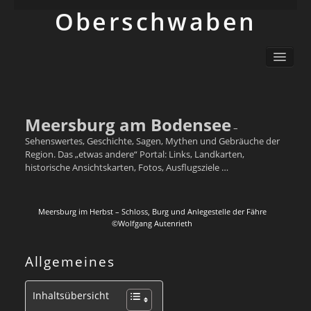
Ober­schwaben
Ortsliste / Sitemap
Oberschwaben – Orte mit Geschichte(n)
Sehenswertes
Schwäbisch
Meersburg am Bodensee
–
Info
Sehenswertes, Geschichte, Sagen, Mythen und Gebräuche der
Region. Das „etwas andere“ Portal: Links, Landkarten,
historische Ansichtskarten, Fotos, Ausflugsziele …
Meersburg im Herbst – Schloss, Burg und Anlegestelle der Fähre
©Wolfgang Autenrieth
Allgemeines
Inhaltsübersicht