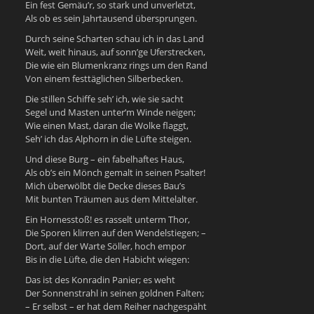
Ein fest Gemäu’r, so stark und unverletzt,
Als ob es sein Jahrtausend übersprungen.
Durch seine Scharten schau ich in das Land
Weit, weit hinaus, auf sonn’ge Uferstrecken,
Die wie ein Blumenkranz rings um den Rand
Von einem festtäglichen Silberbecken.
Die stillen Schiffe seh’ ich, wie sie sacht
Segel und Masten unter’m Winde neigen;
Wie einen Mast, daran die Wolke flaggt,
Seh’ ich das Alphorn in die Lüfte steigen.
Und diese Burg – ein fabelhaftes Haus,
Als ob’s ein Mönch gemalt in seinen Psalter!
Mich überwölbt die Decke dieses Bau’s
Mit bunten Träumen aus dem Mittelalter.
Ein Hornesstoß! es rasselt unterm Thor,
Die Sporen klirren auf den Wendelstiegen; –
Dort, auf der Warte Söller, hoch empor
Bis in die Lüfte, die den Habicht wiegen:
Das ist des Konradin Panier; es weht
Der Sonnenstrahl in seinen goldnen Falten;
– Er selbst – er hat dem Reiher nachgespäht