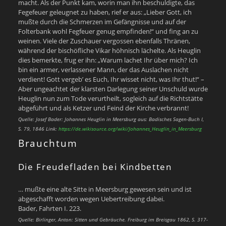
macht. Als der Punkt kam, worin man ihn beschuldigte, das
Fegefeuer geleugnet zu haben, rief er aus: „Lieber Gott, ich
mußte durch die Schmerzen im Gefängnisse und auf der
Folterbank wohl Fegfeuer genug empfinden!“ und fing an zu
weinen. Viele der Zuschauer vergossen ebenfalls Thränen,
während der bischöfliche Vikar höhnisch lächelte. Als Heuglin
dies bemerkte, frug er ihn: „Warum lachet Ihr über mich? Ich
bin ein armer, verlassener Mann, der das Auslachen nicht
verdient! Gott vergeb’ es Euch, Ihr wisset nicht, was Ihr thut!“ –
Aber ungeachtet der klarsten Darlegung seiner Unschuld wurde
Heuglin nun zum Tode verurtheilt, sogleich auf die Richtstätte
abgeführt und als Ketzer und Feind der Kirche verbrannt!
Quelle: Josef Bader: Johannes Heuglin in Meersburg aus: Badisches Sagen-Buch I,
S. 79, 1846
Link:
https://de.wikisource.org/wiki/Johannes_Heuglin_in_Meersburg
Brauchtum
Die Freudefladen bei Kindbetten
… mußte eine alte Sitte in Meersburg gewesen sein und ist
abgeschafft worden wegen Uebertreibung dabei.
Bader, Fahrten I. 223.
Quelle: Birlinger, Anton: Sitten und Gebräuche. Freiburg im Breisgau 1862, S. 317-