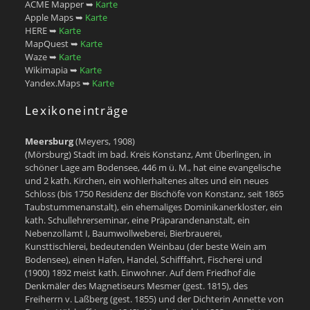
ACME Mapper ➥
Karte
Apple Maps ➥
Karte
HERE ➥
Karte
MapQuest ➥
Karte
Waze ➥
Karte
Wikimapia ➥
Karte
Yandex.Maps ➥
Karte
Lexikoneinträge
Meersburg
(Meyers, 1908)
(Mörsburg) Stadt im bad. Kreis Konstanz, Amt Überlingen, in
schöner Lage am Bodensee, 446 m ü. M., hat eine evangelische
und 2 kath. Kirchen, ein wohlerhaltenes altes und ein neues
Schloss (bis 1750 Residenz der Bischöfe von Konstanz, seit 1865
Taubstummenanstalt), ein ehemaliges Dominikanerkloster, ein
kath. Schullehrerseminar, eine Präparandenanstalt, ein
Nebenzollamt I, Baumwollweberei, Bierbrauerei,
Kunsttischlerei, bedeutenden Weinbau (der beste Wein am
Bodensee), einen Hafen, Handel, Schifffahrt, Fischerei und
(1900) 1892 meist kath. Einwohner. Auf dem Friedhof die
Denkmäler des Magnetiseurs Mesmer (gest. 1815), des
Freiherrn v. Laßberg (gest. 1855) und der Dichterin Annette von