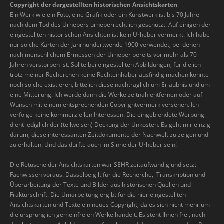
Copyright der dargestellten historischen Ansichtskarten
Ein Werk wie ein Foto, eine Grafik oder ein Kunstwerk ist bis 70 Jahre
nach dem Tod des Urhebers urheberrechtlich geschützt. Auf einigen der
eingestellten historischen Ansichten ist kein Urheber vermerkt. Ich habe
nur solche Karten der Jahrhundertwende 1900 verwendet, bei denen
nach menschlichem Ermessen der Urheber bereits vor mehr als 70
Jahren verstorben ist. Sollte bei eingestellten Abbildungen, für die ich
trotz meiner Recherchen keine Rechteinhaber ausfindig machen konnte
noch solche existieren, bitte ich diese nachträglich um Erlaubnis und um
eine Mitteilung. Ich werde dann die Werke zeitnah entfernen oder auf
Wunsch mit einem entsprechenden Copyrightvermerk versehen. Ich
verfolge keine kommerziellen Interessen. Die eingeblendete Werbung
dient lediglich der (teilweisen) Deckung der Unkosten. Es geht mir einzig
darum, diese interessanten Zeitdokumente der Nachwelt zu zeigen und
zu erhalten. Und das dürfte auch im Sinne der Urheber sein!
Die Retusche der Ansichtskarten war SEHR zeitaufwändig und setzt
Fachwissen voraus. Dasselbe gilt für die Recherche, Transkription und
Überarbeitung der Texte und Bilder aus historischen Quellen und
Frakturschrift. Die Umarbeitung ergibt für die hier eingestellten
Ansichtskarten und Texte ein neues Copyright, da es sich nicht mehr um
die ursprünglich gemeinfreien Werke handelt. Es steht Ihnen frei, nach