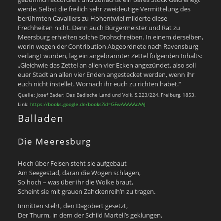
werde. Selbst die freilich sehr zweideutige Vermittelung des
berühmten Cavalliers zu Hohentwiel milderte diese
Frechheiten nicht. Denn auch Bürgermeister und Rat zu
Meersburg erhielten solche Drohschreiben. In einem derselben,
worin wegen der Contribution Abgeordnete nach Ravensburg
verlangt wurden, lag ein angebrannter Zettel folgenden Inhalts:
„Gleichwie das Zettel an allen vier Ecken angezündet, also soll
euer Stadt an allen vier Enden angestecket werden, wenn ihr
euch nicht instellet. Wornach ihr euch zu richten habet.“
Quelle: Josef Bader: Das Badische Land und Volk, S.223/224, Freiburg, 1853.
Link:
https://books.google.de/books?id=GFwAAAAAcAAJ
Balladen
Die Meeresburg
Hoch über Felsen steht sie aufgebaut
Am Seegestad, daran die Wogen schlagen,
So hoch – was über ihr die Wolke braut,
Scheint sie mit grauen Zahckenreih’n zu tragen.
Inmitten steht, den Dagobert gesetzt,
Der Thurm, in dem der Schild Martell’s geklungen,