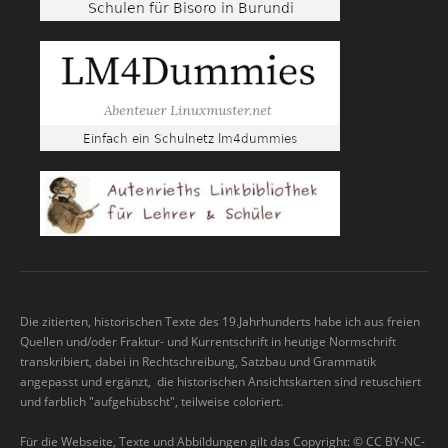
Die zitierten, historischen Texte des 19.Jahrhunderts habe ich aus freien
Quellen und/oder Fraktur- und Kurrentschrift in heutige Normschrift
transkribiert, dabei in Rechtschreibung, Satzbau und Grammatik
angepasst und ergänzt, die historischen Ansichtskarten sind retuschiert
und farblich "aufgehübscht", teilweise coloriert.
Für die Webseite, Texte und Abbildungen gilt das Copyright: © CC BY-NC-