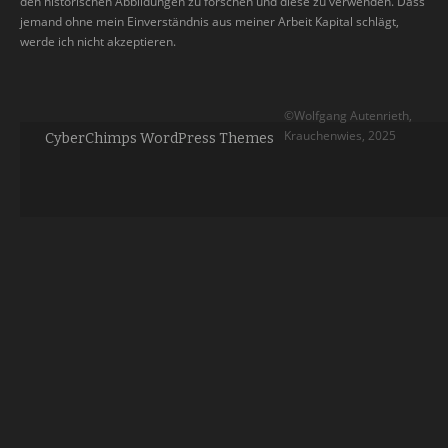
den historischen Abbildungen zu forschen und diese zu verwenden. Dass
jemand ohne mein Einverständnis aus meiner Arbeit Kapital schlägt,
werde ich nicht akzeptieren.
©Wolfgang Autenrieth,
Krauchenwies, 2025
CyberChimps WordPress Themes