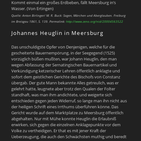
Kommt einmal ein großes Erdbeben, fällt Meersburg in’s
Wasser. (Von Ertingen)
Quelle: Anton Birlinger/ M. R. Buck: Sagen, Märchen und Aberglauben. Freiburg
im Breisgau 1861, S. 139.
Permalink:
http://www.zeno.org/nid/20004563522
Johannes Heuglin in Meersburg
Das unschuldigste Opfer von Denjenigen, welche für die
gescheiterte Bauernempörung, in der Seegegend (1525)
vorzüglich büßen mußten, war Johann Heuglin, den man
wegen Abfassung der Sernatingischen Bauernartikel und
Verkündigung ketzerischer Lehren öffentlich anklagte und
sofort dem geistlichen Gerichte des Bischofs von Constanz
übergab. Der gute Mann bekannte Alles getreulich, was er
gelehrt hatte, leugnete aber trotz den Qualen der Folter
standhaft, was man ihm andichtete, und weigerte sich
entschieden gegen jeden Widerruf, so lange man ihn nicht aus
der heiligen Schrift eines Irrthums überführen könne. Das
Gericht wurde auf dem Marktplatze zu Meersburg öffentlich
abgehalten. Nur mit Mühe konnte Heuglin die Erlaubniß
erwirken, sich gegen die einzelnen Anklagepunkte vor dem
Volke zu vertheidigen. Er that es mit jener Kraft der
Ueberzeugung, die auch den Schwächsten muthig und beredt