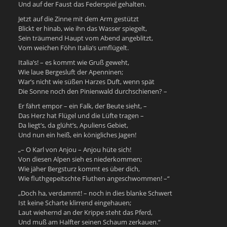
Und auf der Faust das Federspiel gehalten.
Jetzt auf die Zinne mit dem Arm gestützt
Blickt er hinab, wie ihn das Wasser spiegelt,
Sein träumend Haupt vom Abend angeblitzt,
Vom weichen Föhn Italia’s umflügelt.
Italia’s! – es kommt wie Gruß geweht,
Wie laue Bergesluft der Apenninen;
War’s nicht wie süßen Harzes Duft, wenn spät
Die Sonne noch den Pinienwald durchschienen? –
Er fährt empor – ein Falk, der Beute sieht, –
Das Herz hat Flügel und die Lüfte tragen –
Da liegt’s, da glüht’s, Apuliens Gebiet,
Und nun ein heiß, ein königliches Jagen!
„– O Karl von Anjou – Anjou hüte sich!
Von diesen Alpen sieh es niederkommen;
Wie jäher Bergsturz kommt es über dich,
Wie fluthgepeitschte Fluthen angeschwommen! –“
„Doch ha, verdammt! – noch in dies blanke Schwert
Ist keine Scharte klirrend eingehauen;
Laut wiehernd an der Krippe steht das Pferd,
Und muß am Halfter seinen Schaum zerkauen.“