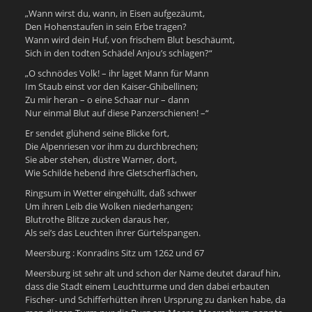
„Wann wirst du, wann, in Eisen aufgezäumt,
Den Hohenstaufen in sein Erbe tragen?
Wann wird dein Huf, von frischem Blut beschäumt,
Sich in den todten Schädel Anjou’s schlagen?“
„O schnödes Volk! – ihr laget Mann für Mann
Im Staub einst vor den Kaiser-Ghibellinen;
Zu mir heran – o eine Schaar nur – dann
Nur einmal Blut auf diese Panzerschienen! –“
Er sendet glühend seine Blicke fort,
Die Alpenriesen vor ihm zu durchbrechen;
Sie aber stehen, düstre Warner, dort,
Wie Schilde hebend ihre Gletscherflächen,
Ringsum in Wetter eingehüllt, daß schwer
Um ihren Leib die Wolken niederhangen;
Blutrothe Blitze zucken daraus her,
Als sei’s das Leuchten ihrer Gürtelspangen.
Meersburg : Konradins Sitz um 1262 und 67
Meersburg ist sehr alt und schon der Name deutet darauf hin,
dass die Stadt einem Leuchtturme und den dabei erbauten
Fischer- und Schifferhütten ihren Ursprung zu danken habe, da