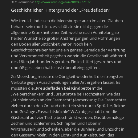
318.
Permalink:
http://www.zeno.org/nid/20004577132
Geschichtlicher Hintergrund der „Freudefladen“
Wie treulich indessen die Meersburger auch im alten Glauben
beharrt sein mochten, es schützte sie nicht gegen die
allgemeine Krankheit einer Zeit, welche nach Vereitelung so
heißer Wünsche so großer Anstrengungen und Hoffnungen
den Boden aller Sittlichkeit verlor. Noch kein
Geschichtsschreiber hat uns ein ganzes Gemälde der Verirrung
und Verkommenheit gegeben worein die Gesellschaft während
des 16ten Jahrhunderts geraten. Ein leichtfertiges, rohes und
unmäßiges Leben hatte fast überall eingegriffen.
Zu Meersburg musste die Obrigkeit wiederholt die strengsten
Verbote gegen Ausschweifungen aller Art ergehen lassen. Es
mussten die „
Freudefladen bei Kindbetten
“ die
„Weiberschenken“ und „Brautbrote bei Hochzeiten“ wie das
„Küchleinholen an der Fastnacht“ (Anmerkung: Die Fastnachter
ziehen durch den Ort und erbetteln sich durch Sprüche, Reime
und Gesänge „Fasnachtsküchle“ W.A.) abgeschafft und die
Gästezahl auf vier Tische beschränkt werden. Das übermäßige
Zechen und Schlemmen, Schimpfen und Toben in
Wirtshäusern und Schenken, aber die Buhlerei und Unzucht in
den Gassenwinkeln, in den Licht- und Kunkelstuben, das