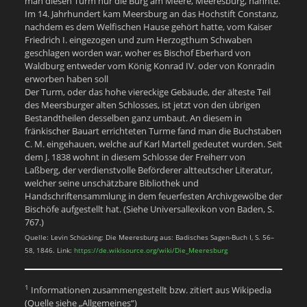
man diesen Turm nur die Burg am Meere, Meeresburg, nannte.
Im 14. Jahrhundert kam Meersburg an das Hochstift Constanz,
nachdem es dem Welfischen Hause gehört hatte, vom Kaiser
Friedrich I. eingezogen und zum Herzogthum Schwaben
geschlagen worden war, woher es Bischof Eberhard von
Waldburg entweder vom König Konrad IV. oder von Konradin
erworben haben soll
Der Turm, oder das hohe viereckige Gebäude, der älteste Teil
des Meersburger alten Schlosses, ist jetzt von den übrigen
Bestandtheilen desselben ganz umbaut. An diesem in
fränkischer Bauart errichteten Turme fand man die Buchstaben
C. M. eingehauen, welche auf Karl Martell gedeutet wurden. Seit
dem J. 1838 wohnt in diesem Schlosse der Freiherr von
Laßberg, der verdienstvolle Beförderer altteutscher Literatur,
welcher seine unschätzbare Bibliothek und
Handschriftensammlung in dem feuerfesten Archivgewölbe der
Bischöfe aufgestellt hat. (Siehe Universallexikon von Baden, S.
767.)
Quelle: Levin Schücking: Die Meeresburg aus: Badisches Sagen-Buch I, S. 56–
58, 1846. Link:
https://de.wikisource.org/wiki/Die_Meeresburg
1
Informationen zusammengestellt bzw. zitiert aus Wikipedia
(Quelle siehe „Allgemeines“)