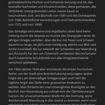
gotteslästerliche Fluchen und Schwören bei Jung und Alt, das
boshafte Nachreden und Ehrabschneiden, diese gemeinen, alle
Sittlichkeit untergrabenden Laster, waren kaum zu
beschränken. (Urk. des Bischofs von 1585 und des Domkapitels
von 1586, Bischöfliche Verordnungen und Fastnachtsmandate
von 1572 und von 1608)
Das damalige versunkene und angefaulte Leben fand keine
Heilung durch die Gesetze; es musste den Drangsalen eines 30-
jährigen Krieges verfallen. Aber die Kur mit Feuer und Schwert
dauerte zu lange, sie glich einer Vertilgung, welche nur Blut und
Asche zurückließ. Bis zur Ankunft der Schweden war Meersburg
aus Rücksicht für den um Österreich verdienten Bischof Johann
durch kaiserliche Schutzbriefe von aller Kriegsbeschwerde
verschont geblieben.
Am 19ten Jänner 1634 aber erschienen die ersten hornischen
Reiter, um der Stadt eine Brandschatzung anzusagen; später
folgte die Last übermäßiger Einlagerungen und 1647 die
tägliche Angst das Opfer einer grausamen Exekution zu
werden. Man forderte ein unerschwingliches Brandgeld an den
Bischof. Von Ravensburg aus schrieb ihm der Obristlieutenant
Isacson die unverschämtesten Briefe mit der Drohung, seine
Residenzstadt Meersburg in den Grund zu brennen, wenn nicht
gebührlich accordiert und zunächst ein bares Stück Geld erlegt