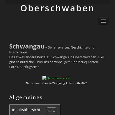
Ober­schwaben
Ortsliste / Sitemap
Oberschwaben – Orte mit Geschichte(n)
Sehenswertes
Schwäbisch
Schwangau
– Sehenswertes, Geschichte und
Info
Insidertipps.
Das etwas andere Portal zu Schwangau in Oberschwaben. Hier
gibt es nützliche Links, Insidertipps, (alte und neue) Karten,
Fotos, Ausflugsziele.
Neuschwanstein, © Wolfgang Autenrieth 2022
Allgemeines
Inhaltsübersicht