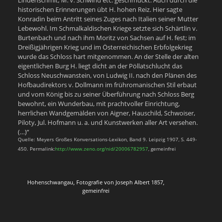
historischen Erinnerungen übt H. hohen Reiz. Hier sagte
Konradin beim Antritt seines Zuges nach Italien seiner Mutter
Lebewohl. Im Schmalkaldischen Kriege setzte sich Schärtlin v.
Burtenbach und nach ihm Moritz von Sachsen auf H. fest; im
Dreißigjährigen Krieg und im Österreichischen Erbfolgekrieg
wurde das Schloss hart mitgenommen. An der Stelle der alten
eigentlichen Burg H. liegt dicht an der Pöllatschlucht das
Schloss Neuschwanstein, von Ludwig II. nach den Plänen des
Hofbaudirektors v. Dollmann im frühromanischen Stil erbaut
und vom König bis zu seiner Überführung nach Schloss Berg
bewohnt, ein Wunderbau, mit prachtvoller Einrichtung,
herrlichen Wandgemälden von Aigner, Hauschild, Schwoiser,
Piloty, Jul. Hofmann u. a. und Kunstwerken aller Art versehen.
(…)“
Quelle: Meyers Großes Konversations-Lexikon, Band 9. Leipzig 1907, S. 449-
450. Permalink:
http://www.zeno.org/nid/20006782957
, gemeinfrei
Hohenschwangau, Fotografie von Joseph Albert 1857,
gemeinfrei