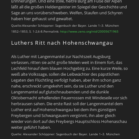
Erinnerungen. Und eine stille, heitre Burg am Fuße der Alpen
läßt all die großen Heldengeister im Spiegel der Geschichte und
Sage an uns vorüberschweben. Welfen, Staufen und Schyren
haben hier gehaust und gewaltet.
Quelle:Alexander Schöppner: Sagenbuch der Bayer. Lande 1–3. München
1852–1853, S. 1-2,6-8.Permalink:
http://www.zeno.org/nid/20005671965
Luthers Ritt nach Hohenschwangau
Als Luther mit Langenmantel zur Nachtszeit Augsburg
verlassen, ritten sie acht große Meilen weit in Einem fort, das
Lechfeld hinauf dem blauen Hochgebirg zu. Eine kurze Weile, so
weiß alte Volkssage, sollen die Leibwächter des päpstlichen
Legaten den Flüchtling verfolgt haben, aber ihm schon ganz
nahe, erschreckt umgekehrt sein, da sie Luther und den
Langenmantel auf glutschnaubenden und die dunkle
Oktobernacht erhellenden Feuerrossen mit Windeseile vor sich
herbrausen sahen. Die erste Rast soll der Langenmantel dem
Luther erst auf Hohenschwangau bei dem ihm günstigen
Freybergen und Schwangauern vergönnt, ihn aber gleich
wieder von dort auf des Freybergs Hauptschloss Hohenaschau
weiter geführt haben.
Quelle: Alexander Schöppner: Sagenbuch der Bayer. Lande 1–3. München