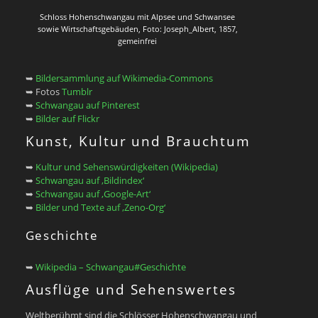
Schloss Hohenschwangau mit Alpsee und Schwansee
sowie Wirtschaftsgebäuden, Foto: Joseph_Albert, 1857,
gemeinfrei
➥
Bildersammlung auf Wikimedia-Commons
➥ Fotos
Tumblr
➥
Schwangau auf Pinterest
➥
Bilder auf Flickr
Kunst, Kultur und Brauchtum
➥
Kultur und Sehenswürdigkeiten (Wikipedia)
➥
Schwangau auf ‚Bildindex‘
➥
Schwangau auf ‚Google-Art‘
➥
Bilder und Texte auf ‚Zeno-Org‘
Geschichte
➥
Wikipedia – Schwangau#Geschichte
Ausflüge und Sehenswertes
Weltberühmt sind die Schlösser Hohenschwangau und