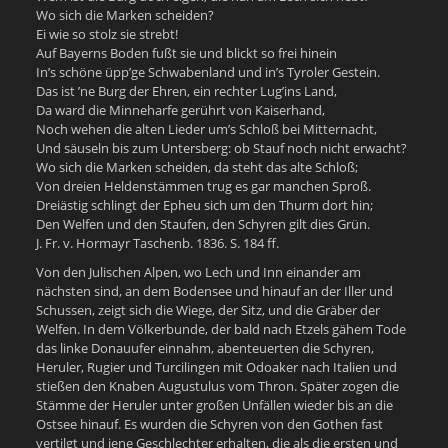
Wo sich die Marken scheiden?
Ei wie so stolz sie strebt!
Auf Bayerns Boden fußt sie und blickt so frei hinein
In’s schöne üpp’ge Schwabenland und in’s Tyroler Gestein.
Das ist ’ne Burg der Ehren, ein rechter Lug’ins Land,
Da ward die Minneharfe gerührt von Kaiserhand,
Noch wehen die alten Lieder um’s Schloß bei Mitternacht,
Und säuseln bis zum Untersberg: ob Stauf noch nicht erwacht?
Wo sich die Marken scheiden, da steht das alte Schloß;
Von dreien Heldenstämmen trug es gar manchen Sproß.
Dreiästig schlingt der Epheu sich um den Thurm dort hin;
Den Welfen und den Staufen, den Schyren gilt dies Grün.
J. Fr. v. Hormayr Taschenb. 1836. S. 184 ff.
Von den Julischen Alpen, wo Lech und Inn einander am
nächsten sind, an dem Bodensee und hinauf an der Iller und
Schussen, zeigt sich die Wiege, der Sitz, und die Gräber der
Welfen. In dem Völkerbunde, der bald nach Etzels gähem Tode
das linke Donauufer einnahm, abenteuerten die Schyren,
Heruler, Rugier und Turcilingen mit Odoaker nach Italien und
stießen den Knaben Augustulus vom Thron. Später zogen die
Stämme der Heruler unter großen Unfällen wieder bis an die
Ostsee hinauf. Es wurden die Schyren von den Gothen fast
vertilgt und jene Geschlechter erhalten, die als die ersten und