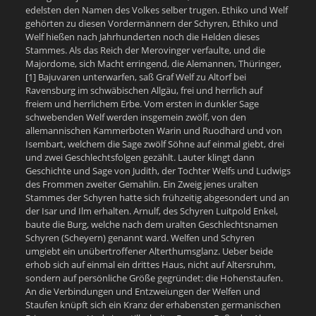
edelsten den Namen des Volkes selber trugen. Ethiko und Welf
gehörten zu diesen Vordermännern der Schyren, Ethiko und
Welf hießen nach Jahrhunderten noch die Helden dieses
Stammes. Als das Reich der Merovinger verfaulte, und die
Majordome, sich Macht erringend, die Alemannen, Thüringer,
[1] Bajuvaren unterwarfen, saß Graf Welf zu Altorf bei
Ravensburg im schwäbischen Allgäu, frei und herrlich auf
freiem und herrlichem Erbe. Vom ersten in dunkler Sage
schwebenden Welf werden insgemein zwölf, von den
allemannischen Kammerboten Warin und Ruodhard und von
Isembart, welchem die Sage zwölf Söhne auf einmal giebt, drei
und zwei Geschlechtsfolgen gezählt. Lauter klingt dann
Geschichte und Sage von Judith, der Tochter Welfs und Ludwigs
des Frommen zweiter Gemahlin. Ein Zweig jenes uralten
Stammes der Schyren hatte sich frühzeitig abgesondert und an
der Isar und Ilm erhalten. Arnulf, des Schyren Luitpold Enkel,
baute die Burg, welche nach dem uralten Geschlechtsnamen
Schyren (Scheyern) genannt ward. Welfen und Schyren
umgiebt ein unübertroffener Alterthumsglanz. Ueber beide
erhob sich auf einmal ein drittes Haus, nicht auf Altersruhm,
sondern auf persönliche Größe gegründet: die Hohenstaufen.
An die Verbindungen und Entzweiungen der Welfen und
Staufen knüpft sich ein Kranz der erhabensten germanischen