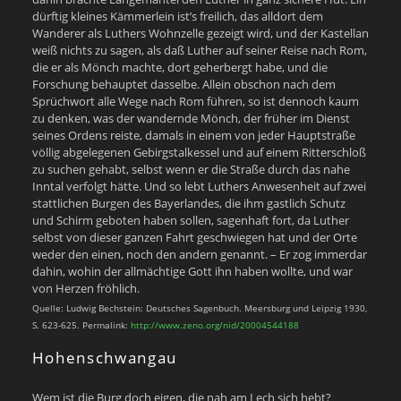
dürftig kleines Kämmerlein ist’s freilich, das alldort dem
Wanderer als Luthers Wohnzelle gezeigt wird, und der Kastellan
weiß nichts zu sagen, als daß Luther auf seiner Reise nach Rom,
die er als Mönch machte, dort geherbergt habe, und die
Forschung behauptet dasselbe. Allein obschon nach dem
Sprüchwort alle Wege nach Rom führen, so ist dennoch kaum
zu denken, was der wandernde Mönch, der früher im Dienst
seines Ordens reiste, damals in einem von jeder Hauptstraße
völlig abgelegenen Gebirgstalkessel und auf einem Ritterschloß
zu suchen gehabt, selbst wenn er die Straße durch das nahe
Inntal verfolgt hätte. Und so lebt Luthers Anwesenheit auf zwei
stattlichen Burgen des Bayerlandes, die ihm gastlich Schutz
und Schirm geboten haben sollen, sagenhaft fort, da Luther
selbst von dieser ganzen Fahrt geschwiegen hat und der Orte
weder den einen, noch den andern genannt. – Er zog immerdar
dahin, wohin der allmächtige Gott ihn haben wollte, und war
von Herzen fröhlich.
Quelle: Ludwig Bechstein: Deutsches Sagenbuch. Meersburg und Leipzig 1930,
S. 623-625. Permalink:
http://www.zeno.org/nid/20004544188
Hohenschwangau
Wem ist die Burg doch eigen, die nah am Lech sich hebt?