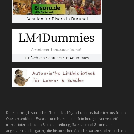
Die zitierten, historischen Texte des 19.Jahrhunderts habe ich aus freien
Quellen und/oder Fraktur- und Kurrentschrift in heutige Normschrift
transkribiert, dabei in Rechtschreibung, Satzbau und Grammatik
angepasst und ergänzt, die historischen Ansichtskarten sind retuschiert