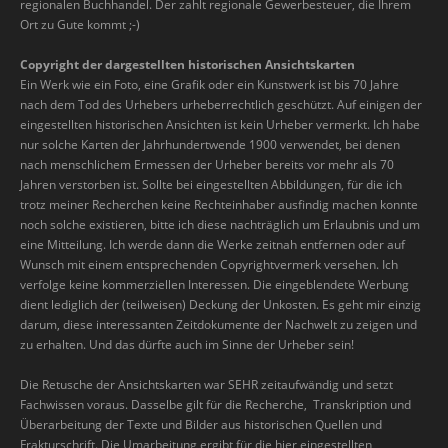
regionalen Buchhandel. Der zahlt regionale Gewerbesteuer, die Ihrem
Ort zu Gute kommt ;-)
Copyright der dargestellten historischen Ansichtskarten
Ein Werk wie ein Foto, eine Grafik oder ein Kunstwerk ist bis 70 Jahre
nach dem Tod des Urhebers urheberrechtlich geschützt. Auf einigen der
eingestellten historischen Ansichten ist kein Urheber vermerkt. Ich habe
nur solche Karten der Jahrhundertwende 1900 verwendet, bei denen
nach menschlichem Ermessen der Urheber bereits vor mehr als 70
Jahren verstorben ist. Sollte bei eingestellten Abbildungen, für die ich
trotz meiner Recherchen keine Rechteinhaber ausfindig machen konnte
noch solche existieren, bitte ich diese nachträglich um Erlaubnis und um
eine Mitteilung. Ich werde dann die Werke zeitnah entfernen oder auf
Wunsch mit einem entsprechenden Copyrightvermerk versehen. Ich
verfolge keine kommerziellen Interessen. Die eingeblendete Werbung
dient lediglich der (teilweisen) Deckung der Unkosten. Es geht mir einzig
darum, diese interessanten Zeitdokumente der Nachwelt zu zeigen und
zu erhalten. Und das dürfte auch im Sinne der Urheber sein!
Die Retusche der Ansichtskarten war SEHR zeitaufwändig und setzt
Fachwissen voraus. Dasselbe gilt für die Recherche, Transkription und
Überarbeitung der Texte und Bilder aus historischen Quellen und
Frakturschrift. Die Umarbeitung ergibt für die hier eingestellten