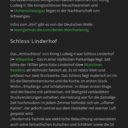
Ludwig II. Die Königsschlösser Neuschwanstein und
➥
Hohenschwangau
liegen in der Nachbarschaft von
Schwangau.
Infos zum „Kini“ gibt es von der Deutschen Welle:
➥
learngerman.dw.com/de/der-Märchenkönig
Schloss Linderhof
Das „Amtsschloss“ von König Ludwig II war Schloss Linderhof
(➥
Wikipedia
) – das in einer idyllischen Parkanlage liegt. Seit
Mitte der 1870er Jahre löste Linderhof die➥
Münchner
Residenz
als Wohnsitz faktisch ab. Es ist relativ klein und
umfasst nur zwei Stockwerke. Das Schloss liegt malerisch im Im
EG die Dienstbotenräume und die Küche, im ersten Stock
Wohn-, Empfangs- und Schlafzimmer. In dieser ersten Etage
sind die Räume mit zahlreichen, mit Blattgold verkleideten
Stuckverzierungen versehen, die Heizung war für die damalige
Zeit hochmodern: In jedem Zimmer befindet sich ein „offener
Kamin“, der jedoch zentral aus dem Heizkeller mit warmer Luft
gespeist wird.
„Modernste Technik wie elektrische Beleuchtung verwendeten
auch seine fantastischen Kutschen und Schlitten sowie die 24