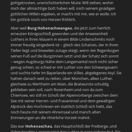
gottgetrosten, unerschütterlichen Mute: Will ziehen, wohin
mich der allmächtige Gott haben will, mich seinem gnädigen
göttlichen Willen ergeben, er mach’s mit mir, wie er wolle. Ich
bin gottlob noch von Herzen fröhlich.
Aber weil
Burg Hohenschwangau
, die jetzt zum herrlich
erneuten Königsschloß geworden und der Anwesenheit
Luthers in ihren Mauern in einem Bilde Lindenschmits noch
immer freudig eingedenk ist – gleich des Schatzes, der in ihren
Tiefen liegt und bisweilen zutage steigt, wenn der Regenbogen
seinen Fuß auf die Burgzinnen setzt und der Schatz sich sonnt
– wegen Augsburgs Nähe dem Langemantel noch nicht sicher
genug schien, so schied er mit Luther von den Schwangauern
und suchte tiefer im Bayerlande ein stilles, abgelegenes Asyl. Sie
hatten danach weit zu reiten, über München, allwo Luther,
gleichwie zu Wertheim am Main, die Bratwürste schuldig
geblieben sein soll, nach Rosenheim und von da zum
Chiemsee, wo still im Schoß der Alpenvorberge zwischen dem
See mit seiner Herren- und Fraueninsel und dem gewaltigen
Alpstock des Hochriesen ein stattlich Schloß sich hebt, das
noch heute mit seinem Ahnensaal und manch alten
Erinnerungen an die ritterliche Vorzeit mahnt.
Das war
Hohenaschau
, das Hauptschloß der Freiberge, und
dahin brachte Langemantel den Luther in ganz sichere Hut. Ein