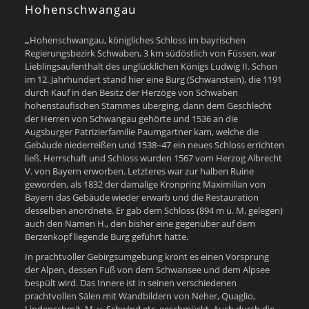
Hohenschwangau
„
Hohenschwangau, königliches Schloss im bayrischen
Regierungsbezirk Schwaben, 3 km südöstlich von Füssen, war
Lieblingsaufenthalt des unglücklichen Königs Ludwig II. Schon
im 12. Jahrhundert stand hier eine Burg (Schwanstein), die 1191
durch Kauf in den Besitz der Herzöge von Schwaben
hohenstaufischen Stammes überging, dann dem Geschlecht
der Herren von Schwangau gehörte und 1536 an die
Augsburger Patrizierfamilie Paumgartner kam, welche die
Gebäude niederreißen und 1538–47 ein neues Schloss errichten
ließ. Herrschaft und Schloss wurden 1567 vom Herzog Albrecht
V. von Bayern erworben. Letzteres war zur halben Ruine
geworden, als 1832 der damalige Kronprinz Maximilian von
Bayern das Gebäude wieder erwarb und die Restauration
desselben anordnete. Er gab dem Schloss (894 m ü. M. gelegen)
auch den Namen H., den bisher eine gegenüber auf dem
Berzenkopf liegende Burg geführt hatte.
In prachtvoller Gebirgsumgebung krönt es einen Vorsprung
der Alpen, dessen Fuß von dem Schwansee und dem Alpsee
bespült wird. Das Innere ist in seinen verschiedenen
prachtvollen Sälen mit Wandbildern von Neher, Quaglio,
Lindenschmit, M. v. Schwind etc. geschmückt. Auch durch die