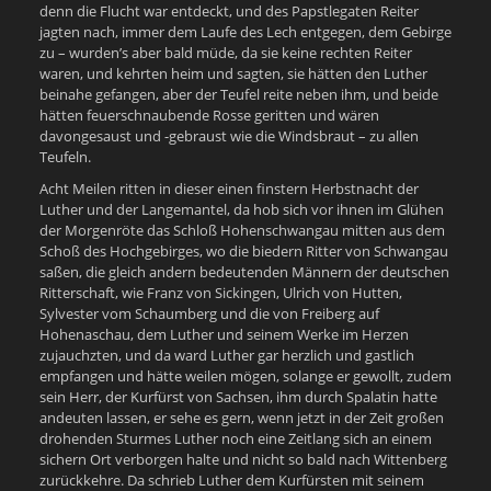
denn die Flucht war entdeckt, und des Papstlegaten Reiter
jagten nach, immer dem Laufe des Lech entgegen, dem Gebirge
zu – wurden’s aber bald müde, da sie keine rechten Reiter
waren, und kehrten heim und sagten, sie hätten den Luther
beinahe gefangen, aber der Teufel reite neben ihm, und beide
hätten feuerschnaubende Rosse geritten und wären
davongesaust und -gebraust wie die Windsbraut – zu allen
Teufeln.
Acht Meilen ritten in dieser einen finstern Herbstnacht der
Luther und der Langemantel, da hob sich vor ihnen im Glühen
der Morgenröte das Schloß Hohenschwangau mitten aus dem
Schoß des Hochgebirges, wo die biedern Ritter von
Schwangau
saßen, die gleich andern bedeutenden Männern der deutschen
Ritterschaft, wie Franz von Sickingen, Ulrich von Hutten,
Sylvester vom Schaumberg und die von Freiberg auf
Hohenaschau, dem Luther und seinem Werke im Herzen
zujauchzten, und da ward Luther gar herzlich und gastlich
empfangen und hätte weilen mögen, solange er gewollt, zudem
sein Herr, der Kurfürst von Sachsen, ihm durch Spalatin hatte
andeuten lassen, er sehe es gern, wenn jetzt in der Zeit großen
drohenden Sturmes Luther noch eine Zeitlang sich an einem
sichern Ort verborgen halte und nicht so bald nach Wittenberg
zurückkehre. Da schrieb Luther dem Kurfürsten mit seinem