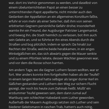
war, dort ins Verhör genommen zu werden, und daselbst von
einem übelunterrichteten Papst an einen besser zu
unterrichtenden Papst appellierte, nicht minder auch den
Gedanken der Appellation an ein allgemeines Konzilium faßte,
erfuhr er von mehr als einer Seite her, daß ihm von seinen
erbitterten Gegnern persönliche Gefahr drohe; insonderheit
warnte ihn ein Freund, der Augsburger Patrizier Langemantel,
und bewog ihn, die Stadt heimlich zu verlassen, bot ihm auch
sein Geleite an, und so führte er ihn eines Abends durch die
Straßen und bog plötzlich, indem er sprach: Da hinab! zur
Rechten der Straße, welche beide herabkamen, in ein enges
Winkelgäßchen ein, das sich abwärts gegen die Mauer senkte
und zu einem Pförtlein leitete, dessen Wächter gewonnen war,
und vor dem die Rosse schon harrten.
Am andern Tage, wo die Gegner Luthern fassen wollten, war er
fort. Wer anders konnte ihm fortgeholfen haben als der Teufel?
In einem langen Mantel hatte selbiger als langer dürrer Kerl im
Gäßchen gestanden und Luthern den Weg zur sichern Flucht
gezeigt, der noch bis heute zum Dahinab heißt. Müßt‘ ein
erzdummer Teufel gewesen sein, dem dann zumal auf
Wartburg sein schlechter Habedank vom Luther geworden.
Außerhalb der Mauern Augsburgs setzten sich Luther und sein
biederer Geleitsmann in raschen Trab, hatten’s auch nötig,