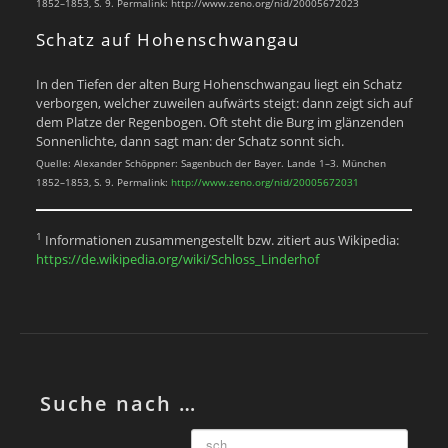
1852–1853, S. 9. Permalink: http://www.zeno.org/nid/20005672023
Schatz auf Hohenschwangau
In den Tiefen der alten Burg Hohenschwangau liegt ein Schatz
verborgen, welcher zuweilen aufwärts steigt: dann zeigt sich auf
dem Platze der Regenbogen. Oft steht die Burg im glänzenden
Sonnenlichte, dann sagt man: der Schatz sonnt sich.
Quelle: Alexander Schöppner: Sagenbuch der Bayer. Lande 1–3. München
1852–1853, S. 9. Permalink:
http://www.zeno.org/nid/20005672031
1
Informationen zusammengestellt bzw. zitiert aus Wikipedia:
https://de.wikipedia.org/wiki/Schloss_Linderhof
Suche nach …