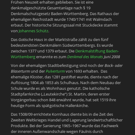
Frühen Neuzeit erhalten geblieben. Sie ist eine
denkmalgeschützte Gesamtanlage nach § 19
Denkmalschutzgesetz Baden-Württemberg. Das Rathaus der
ehemaligen Reichsstadt wurde 1740/1741 mit Walmdach
erbaut. Der historische Sitzungssaal mit Stuckdecke stammt
von
Johannes Schütz
.
Das
Gotische Haus
in der Marktstraße zählt zu den fünf
bedeutendsten Denkmälern Südwürttembergs. Es wurde
zwischen 1377 und 1379 erbaut. Die
Denkmalstiftung Baden-
Württemberg
ernannte es zum
Denkmal des Monats
Juni 2008
Von der ehemaligen Stadtbefestigung sind noch der
Bock- oder
Blaserturm
und der
Pulverturm
von 1693 erhalten. Das
ehemalige Kloster, das 1281 gestiftet wurde, diente nach der
Auflösung 1804 ab 1853 als Schulhaus. Nach dem Neubau der
Schule wurde es als Wohnhaus genutzt. Die katholische
Stadtpfarrkirche („Leutekirche“) St. Martin, deren erster
Vorgängerbau schon 848 erwähnt wurde, hat seit 1519 ihre
heutige Form als spätgotische Hallenkirche.
Das 1508/09 errichtete Kornhaus diente bis in die Zeit des
Zweiten Weltkrieges Handel und Lagerung landwirtschaftlicher
Produkte. Bei der Sanierung 1965–1967 wurde das Fachwerk
der inneren Außenwandschale wegen Fäulnis durch