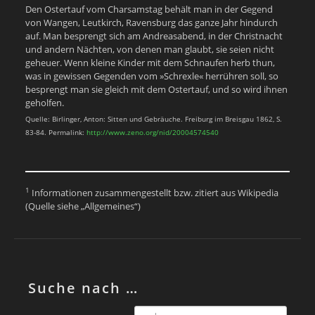
Den Ostertauf vom Charsamstag behält man in der Gegend
von Wangen, Leutkirch, Ravensburg das ganze Jahr hindurch
auf. Man besprengt sich am Andreasabend, in der Christnacht
und andern Nächten, von denen man glaubt, sie seien nicht
geheuer. Wenn kleine Kinder mit dem Schnaufen herb thun,
was in gewissen Gegenden vom »Schrexle« herrühren soll, so
besprengt man sie gleich mit dem Ostertauf, und so wird ihnen
geholfen.
Quelle: Birlinger, Anton: Sitten und Gebräuche. Freiburg im Breisgau 1862, S.
83-84. Permalink:
http://www.zeno.org/nid/20004574540
1
Informationen zusammengestellt bzw. zitiert aus Wikipedia
(Quelle siehe „Allgemeines“)
Suche nach …