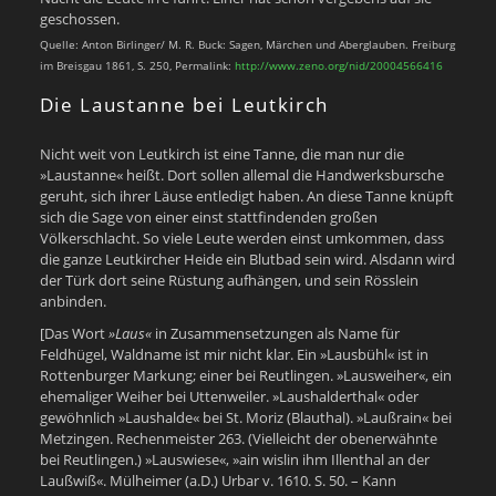
geschossen.
Quelle: Anton Birlinger/ M. R. Buck: Sagen, Märchen und Aberglauben. Freiburg
im Breisgau 1861, S. 250, Permalink:
http://www.zeno.org/nid/20004566416
Die Laustanne bei Leutkirch
Nicht weit von Leutkirch ist eine Tanne, die man nur die
»Laustanne« heißt. Dort sollen allemal die Handwerksbursche
geruht, sich ihrer Läuse entledigt haben. An diese Tanne knüpft
sich die Sage von einer einst stattfindenden großen
Völkerschlacht. So viele Leute werden einst umkommen, dass
die ganze Leutkircher Heide ein Blutbad sein wird. Alsdann wird
der Türk dort seine Rüstung aufhängen, und sein Rösslein
anbinden.
[Das Wort
»Laus«
in Zusammensetzungen als Name für
Feldhügel, Waldname ist mir nicht klar. Ein »Lausbühl« ist in
Rottenburger Markung; einer bei Reutlingen. »Lausweiher«, ein
ehemaliger Weiher bei Uttenweiler. »Laushalderthal« oder
gewöhnlich »Laushalde« bei St. Moriz (Blauthal). »Laußrain« bei
Metzingen. Rechenmeister 263. (Vielleicht der obenerwähnte
bei Reutlingen.) »Lauswiese«, »ain wislin ihm Illenthal an der
Laußwiß«. Mülheimer (a.D.) Urbar v. 1610. S. 50. – Kann