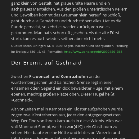
ganz klein von Gestalt, hat graue uralte Haare und ein
aschgraues Mäntelchen. Aus den großen unterirdischen Kellern
und Gewölben kommt das Graumännlein herauf ins Schloß,
geht durch alle Gemächer und durchstöbert alles. Hat es die
Runde gemacht, so kehrt es wieder zurück, von wo es
gekommen. Man hat’s schon oft gesehen. Als der alte Fürst
starb, kam es auch wieder, seither aber nicht mehr.
Quelle: Anton Birlinger/ M. R. Buck: Sagen, Märchen und Aberglauben. Freiburg
im Breisgau 1861, S. 45. Permalink:
http://www.zeno.org/nid/20004561368
Der Eremit auf Gschnaid
Zwischen
Frauenzell und Kemrazhofen
an der
württembergischen und bairischen Grenze liegt in einer
einsamen öden Gegend ein dick bewaldeter Hügel mit einem
ebenen, mächtig großen Platze oben. Dieser Hügel heißt
»Gschnaid«.
Als vor Zeiten mal in Kempten ein Kloster aufgehoben wurde,
zogen zwei Klosterherren aus, jeder den entgegengesetzten
Weg. Der Eine von ihnen kam auch in diese Wildnis. Alles war
voll Moor und Sumpf, weithin war[419] kein Obstbaum zu
sehen. Hier baute er eine Hütte und lebte von Wurzeln und
führte ein gar frommes Leben. Aber er wusste nicht, wo er eine