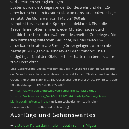
vorbereiteten Sprengladungen.
Später wurde die Anlage von der Bundeswehr und den US-
amerikanischen Streitkräften als Munitions- und Raketenlager
genutzt. Die Muna war von 1945 bis 1960 als
kampfmittelverseuchtes Sperrgebiet deklariert. Bis in die
1990er Jahre rollten immer wieder Munitionszüge durch
Leutkirch, insbesondere während des zweiten Golfkrieges. Die
sich hartnäckig haltenden Gerüchte, in Urlau seien US-
amerikanische atomare Sprengkörper gelagert, wurden nie
bestätigt. 2007 gab die Bundeswehr den Standort Urlau
endgültig auf, auf den Gleisanschluss hatte man bereits Jahre
zuvor verzichtet.
Eine Dauerausstellung im Museum im Bock in Leutkirch zeigt die Geschichte
der Muna Urlau anhand von Filmen, Fotos und Texten, Objekten und Relikten.
Quellen: Gebhard Blank u.a.: Die Geschichte der Muna Urlau, 204 Seiten, über
300 Abbildungen, ISBN 9783000227486
➥
https://de.wikipedia.org/wiki/Heeresmunitionsanstalt_Urlau
➥
https://web.archive.org/web/20101121044305/http://www.gebhard-
blank.de/akmu/vorstell1.htm
(private Webseite von Leutkircher
Heimatforschern, abrufbar auf archive.org)
Ausflüge und Sehenswertes
➥
Liste der Kulturdenkmale in Leutkirch im_Allgäu