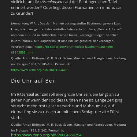
vielleicht an die
»Armalausen«
auf der Peutingerschen Tafel
erinnert werden? Oder liegt diesen Flurnamen ein mhd.
lusse
zu Grunde?]
{Anmerkung, W.A.: „Das dem Namen vorangestellte Bestimmungswort Lus-,
Luss-, oder Luz- geht auf das mittelhochdeutsche luz, luze, „Versteck, Lauer“
und dem alt- und mittelhochdeutschen luzen, „verborgen liegen, heimlich
lauern“ zurück. Mit L(a)usheim ist also ein Ort gemeint, der verborgen,
versteckt liegt.“
https://bz-ticket.de/warum-heisst-lausheim-lausheim–
63542533.html
Quelle: Anton Birlinger/ M. R. Buck: Sagen, Märchen und Aberglauben. Freiburg
im Breisgau 1861, S. 185-186. Permalink:
http://www.zeno.org/nid/20004564413
Die Uhr auf Beil
Im Rittersaal auf Zeil soll eine große Uhr sein. Sie fängt an zu
gehen nur wenn der Tod des Fürsten nahe ist. Lange Zeit ging
sie nicht mehr, trotz aller Versuche und Mühe um sie; auf
einmal fing sie zu rasseln an mit einem Schlag: der alte Fürst
starb.
Quelle: Anton Birlinger/ M. R. Buck: Sagen, Märchen und Aberglauben. Freiburg
im Breisgau 1861, S. 242, Permalink:
http://www.zeno.org/nid/20004566254