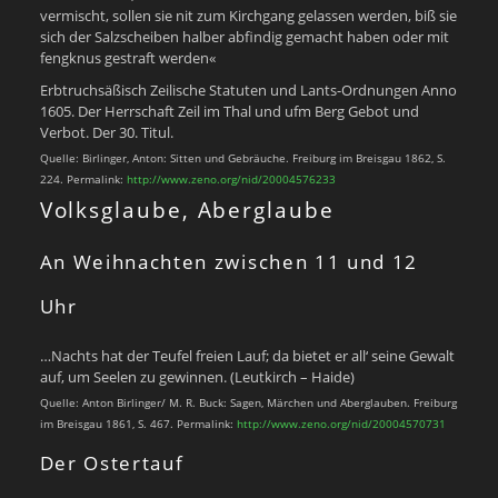
vermischt, sollen sie nit zum Kirchgang gelassen werden, biß sie
sich der Salzscheiben halber abfindig gemacht haben oder mit
fengknus gestraft werden«
Erbtruchsäßisch Zeilische Statuten und Lants-Ordnungen Anno
1605. Der Herrschaft Zeil im Thal und ufm Berg Gebot und
Verbot. Der 30. Titul.
Quelle: Birlinger, Anton: Sitten und Gebräuche. Freiburg im Breisgau 1862, S.
224. Permalink:
http://www.zeno.org/nid/20004576233
Volksglaube, Aberglaube
An Weihnachten zwischen 11 und 12
Uhr
…Nachts hat der Teufel freien Lauf; da bietet er all‘ seine Gewalt
auf, um Seelen zu gewinnen. (Leutkirch – Haide)
Quelle: Anton Birlinger/ M. R. Buck: Sagen, Märchen und Aberglauben. Freiburg
im Breisgau 1861, S. 467. Permalink:
http://www.zeno.org/nid/20004570731
Der Ostertauf