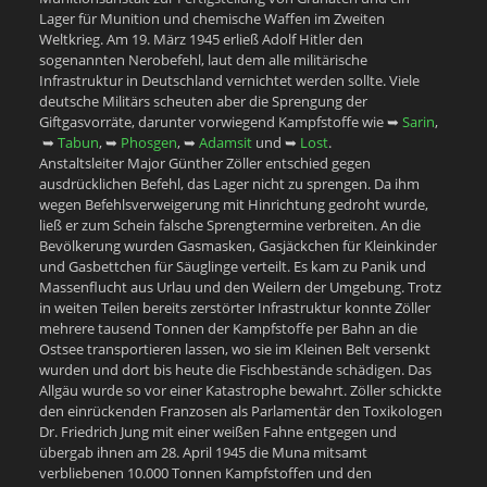
Lager für Munition und chemische Waffen im Zweiten
Weltkrieg. Am 19. März 1945 erließ Adolf Hitler den
sogenannten Nerobefehl, laut dem alle militärische
Infrastruktur in Deutschland vernichtet werden sollte. Viele
deutsche Militärs scheuten aber die Sprengung der
Giftgasvorräte, darunter vorwiegend Kampfstoffe wie ➥
Sarin
,
➥
Tabun
, ➥
Phosgen
, ➥
Adamsit
und ➥
Lost
.
Anstaltsleiter Major Günther Zöller entschied gegen
ausdrücklichen Befehl, das Lager nicht zu sprengen. Da ihm
wegen Befehlsverweigerung mit Hinrichtung gedroht wurde,
ließ er zum Schein falsche Sprengtermine verbreiten. An die
Bevölkerung wurden Gasmasken, Gasjäckchen für Kleinkinder
und Gasbettchen für Säuglinge verteilt. Es kam zu Panik und
Massenflucht aus Urlau und den Weilern der Umgebung. Trotz
in weiten Teilen bereits zerstörter Infrastruktur konnte Zöller
mehrere tausend Tonnen der Kampfstoffe per Bahn an die
Ostsee transportieren lassen, wo sie im Kleinen Belt versenkt
wurden und dort bis heute die Fischbestände schädigen. Das
Allgäu wurde so vor einer Katastrophe bewahrt. Zöller schickte
den einrückenden Franzosen als Parlamentär den Toxikologen
Dr. Friedrich Jung mit einer weißen Fahne entgegen und
übergab ihnen am 28. April 1945 die Muna mitsamt
verbliebenen 10.000 Tonnen Kampfstoffen und den