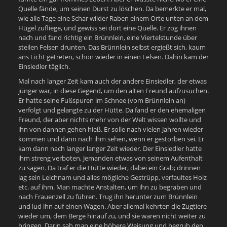
Quelle fände, um seinen Durst zu löschen. Da bemerkte er mal,
wie alle Tage eine Schar wilder Raben einem Orte unten an dem
Hügel zufliege, und gewiss sei dort eine Quelle. Er zog ihnen
nach und fand richtig ein Brünnlein, eine Viertelstunde über
steilen Felsen drunten. Das Brünnlein selbst ergießt sich, kaum
ans Licht getreten, schon wieder in einen Felsen. Dahin kam der
Einsiedler täglich.
Mal nach langer Zeit kam auch der andere Einsiedler, der etwas
jünger war, in diese Gegend, um den alten Freund aufzusuchen.
Er hatte seine Fußspuren im Schnee (vom Brünnlein an)
verfolgt und gelangte zu der Hütte. Da fand er den ehemaligen
Freund, der aber nichts mehr von der Welt wissen wollte und
ihn von dannen gehen hieß. Er solle nach vielen Jahren wieder
kommen und dann nach ihm sehen, wenn er gestorben sei. Er
kam dann nach langer langer Zeit wieder. Der Einsiedler hatte
ihm streng verboten, Jemanden etwas von seinem Aufenthalt
zu sagen. Da traf er die Hütte wieder, dabei ein Grab; drinnen
lag sein Leichnam und alles mögliche Gestrüpp, verfaultes Holz
etc. auf ihm. Man machte Anstalten, um ihn zu begraben und
nach Frauenzell zu führen. Trug ihn herunter zum Brünnlein
und lud ihn auf einen Wagen. Aber allemal kehrten die Zugtiere
wieder um, dem Berge hinauf zu, und sie waren nicht weiter zu
bringen. Darin sah man eine höhere Weisung und begrub den