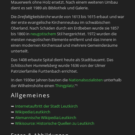
Mauerwerk ohne Holz ersetzt. Nach einem weiteren Umbau
dient es seit 1989 als Bibliothek und Galerie.
Die
Dreifaltigkeitskirche
wurde von 1613 bis 1615 erbaut und war
der erste evangelische Kirchenneubau im schwäbischen
Oberland. Nach Schäden durch ein Erdbeben wurde sie 1857
bis 1860 in
neugotischem
Stil hergerichtet. 1972 wurden die
meisten neugotischen Elemente entfernt und das Innere in
einen modernen Kirchensaal und mehrere Gemeinderäume
unterteilt.
Das 1408 erbaute Spital dient heute als Stadtbauamt. Das
Schlösschen Hummelsberg
wurde 1636 von der Ulmer
Patrizierfamilie Furttenbach errichtet.
In den 1930er Jahren bauten die
Nationalsozialisten
unterhalb
der Wilhelmshöhe einen
Thingplatz
.“¹
Allgemeines
➥
Internetauftritt der Stadt Leutkirch
➥
Wikipedia:Leutkirch
➥
Alemannische Wikipedia:Leutkirch
➥
Wikisource: Historische Quellen zu Leutkirch