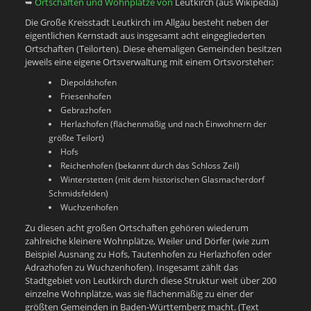
➥
Ortschaften und Wohnplätze von
Leutkirch (aus Wikipedia)
Die Große Kreisstadt Leutkirch im Allgäu besteht neben der
eigentlichen Kernstadt aus insgesamt acht eingegliederten
Ortschaften (Teilorten). Diese ehemaligen Gemeinden besitzen
jeweils eine eigene Ortsverwaltung mit einem Ortsvorsteher:
Diepoldshofen
Friesenhofen
Gebrazhofen
Herlazhofen (flächenmäßig und nach Einwohnern der
größte Teilort)
Hofs
Reichenhofen (bekannt durch das Schloss Zeil)
Winterstetten (mit dem historischen Glasmacherdorf
Schmidsfelden)
Wuchzenhofen
Zu diesen acht großen Ortschaften gehören wiederum
zahlreiche kleinere Wohnplätze, Weiler und Dörfer (wie zum
Beispiel Ausnang zu Hofs, Tautenhofen zu Herlazhofen oder
Adrazhofen zu Wuchzenhofen). Insgesamt zählt das
Stadtgebiet von Leutkirch durch diese Struktur weit über 200
einzelne Wohnplätze, was sie flächenmäßig zu einer der
größten Gemeinden in Baden-Württemberg macht. (Text