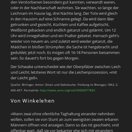
den Verstorbenen besonders gut kannten, verwandt waren,
oder in der Nachbarschaft wohnten. Sie wachten, so lange der
Leichnam im Hause lag, drei Nächte lang. Der Tote wird gleich
in den Hausörn auf eine Schranne gelegt. Da wird dann Bier
getrunken und gezecht, Küchlein und Kaffee aufgetischt,
Weißbrot gebacken und endlich getanzt und gelärmt. Um 12
Uhr wird innegehalten und ein Psalter gebetet. Hernach geht’s
wieder von neuem an, und zuletzt wird wieder getanzt, die
Mädchen in bloßen Strümpfen: die Sache ist hergebracht und
geduldet; jetzt noch. Es mögen oft 16-18 Personen beisammen
sein. So dauert’s fort bis gegen Morgen.
Der Schwabe unterscheidet wie der Oberpfälzer zwischen Leich
und Leicht; letzteres Wort ist nur die Leichenprozession, »mit
der Leicht geõ«.
Quelle: Birlinger, Anton: Sitten und Gebräuche. Freiburg im Breisgau 1862, S.
406-407. Permalink:
http://www.zeno.org/nid/2000457785X
Von Winkelehen
»Wann zwai ohne ofentliche Taghaltung einander nehmben
wöllen, sollen sie von Stunt an zum wenigsten zwaien erbaren
Männern öffnen vnd anzaigen. Dann so das nit geschieht, vnd
offenbar wart, daß sie vor bekanter ehe sich mit einandern