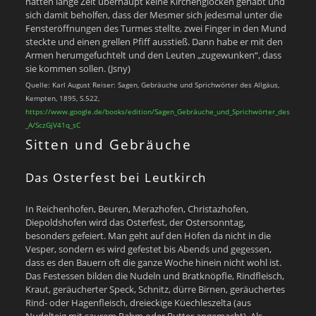
hätten lange Zeit überhaupt keine Kirchenglocken gehabt und
sich damit beholfen, dass der Mesmer sich jedesmal unter die
Fensteröffnungen des Turmes stellte, zwei Finger in den Mund
steckte und einen grellen Pfiff ausstieß. Dann habe er mit den
Armen herumgefuchtelt und den Leuten „zugewunken“, dass
sie kommen sollen. (Jsny)
Quelle: Karl August Reiser: Sagen, Gebräuche und Sprichwörter des Allgäus,
Kempten, 1895, S.522,
https://www.google.de/books/edition/Sagen_Gebräuche_und_Sprichwörter_des
_A/SczGjV41q_sC
Sitten und Gebräuche
Das Osterfest bei Leutkirch
In Reichenhofen, Beuren, Merazhofen, Christazhofen,
Diepoldshofen wird das Osterfest, der Ostersonntag,
besonders gefeiert. Man geht auf den Höfen da nicht in die
Vesper, sondern es wird gefestet bis Abends und gegessen,
dass es den Bauern oft die ganze Woche hinein nicht wohl ist.
Das Festessen bilden die Nudeln und Bratknöpfle, Rindfleisch,
Kraut, geräucherter Speck, Schnitz, dürre Birnen, geräuchertes
Rind- oder Hagenfleisch, dreieckige Küechleszelta (aus