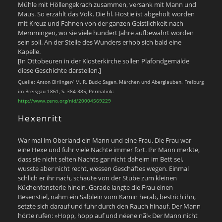
Mühle mit Höllengekrach zusammen, versank mit Mann und
Maus. So erzählt das Volk. Die hl. Hostie ist abgeholt worden
mit Kreuz und Fahnen von der ganzen Geistlichkeit nach
Memmingen, wo sie viele hundert Jahre aufbewahrt worden
sein soll. An der Stelle des Wunders erhob sich bald eine
Kapelle.
[In Ottobeuren in der Klosterkirche sollen Plafondgemälde
diese Geschichte darstellen.]
Quelle: Anton Birlinger/ M. R. Buck: Sagen, Märchen und Aberglauben. Freiburg
im Breisgau 1861, S. 384-385, Permalink:
http://www.zeno.org/nid/20004569229
Hexenritt
War mal im Oberland ein Mann und eine Frau. Die Frau war
eine Hexe und fuhr viele Nächte immer fort. Ihr Mann merkte,
dass sie nicht selten Nachts gar nicht daheim im Bett sei,
wusste aber nicht recht, wessen Geschäftes wegen. Einmal
schlich er ihr nach, schaute von der Stube zum kleinen
Küchenfensterle hinein. Gerade langte die Frau einen
Besenstiel, nahm ein Sälblein vom Kamin herab, bestrich ihn,
setzte sich darauf und fuhr durch den Rauch hinauf. Der Mann
hörte rufen: »Hopp, hopp auf und nёene nã!« Der Mann nicht