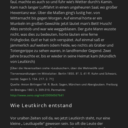
faul, machte es auch so und fuhr wie’s Wetter durch’s Kamin.
Kam nach langer Luftfahrt in einen ungeheuren Saal, wo großer
Hexentanz war. Über die Maßen ging’s lustig her, von
Mitternacht bis gegen Morgen. Auf einmal hörte er ein
Munkeln im großen Gewühle: jetzt läutet man’s Bett! Husch!
Alles zerstob und war wie weggeblasen. Der gute Mann wusste
nicht, was dies zu bedeuten, hörte läuten eine ferne
Frühglocke. Gut! er hat sich verspätet. Auf einmal saß er
jämmerlich auf weitem ödem Felde, wo nichts als Gräber und
Totengerippe zu sehen waren, in landfremder Gegend. Zwei
Jahre brauchte er, bis er wieder in seine Heimat kam (Mündlich
von Leutkirch)
[Über die Hexensalben siehe »Leubuscher«, über die Wehrwölfe und
Tierverwandlungen im Mittelalter. Berlin 1850. 8°. S. 41 ff. Kuhn und Schwarz,
nordd. Sagen S. 154. 217. 2. 71]
Quelle: Anton Birlinger/ M. R. Buck: Sagen, Märchen und Aberglauben. Freiburg
im Breisgau 1861, S. 309-310, Permalink:
http://www.zeno.org/nid/20004567641
Wie Leutkirch entstand
Vor uralten Zeiten soll da, wo jetzt Leutkirch steht, nur eine
kleine „ Leutkapelle“ gewesen sein. So oft die Leute der