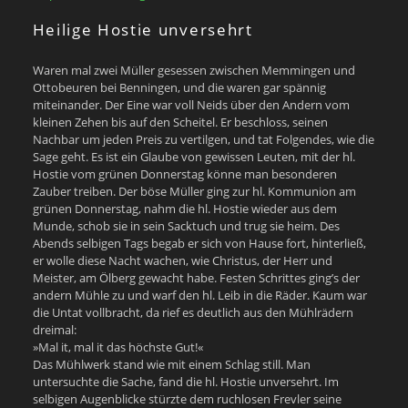
Heilige Hostie unversehrt
Waren mal zwei Müller gesessen zwischen Memmingen und
Ottobeuren bei Benningen, und die waren gar spännig
miteinander. Der Eine war voll Neids über den Andern vom
kleinen Zehen bis auf den Scheitel. Er beschloss, seinen
Nachbar um jeden Preis zu vertilgen, und tat Folgendes, wie die
Sage geht. Es ist ein Glaube von gewissen Leuten, mit der hl.
Hostie vom grünen Donnerstag könne man besonderen
Zauber treiben. Der böse Müller ging zur hl. Kommunion am
grünen Donnerstag, nahm die hl. Hostie wieder aus dem
Munde, schob sie in sein Sacktuch und trug sie heim. Des
Abends selbigen Tags begab er sich von Hause fort, hinterließ,
er wolle diese Nacht wachen, wie Christus, der Herr und
Meister, am Ölberg gewacht habe. Festen Schrittes ging’s der
andern Mühle zu und warf den hl. Leib in die Räder. Kaum war
die Untat vollbracht, da rief es deutlich aus den Mühlrädern
dreimal:
»Mal it, mal it das höchste Gut!«
Das Mühlwerk stand wie mit einem Schlag still. Man
untersuchte die Sache, fand die hl. Hostie unversehrt. Im
selbigen Augenblicke stürzte dem ruchlosen Frevler seine