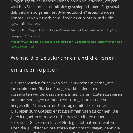
Umgebung zu der Kapelle kamen, sollen sie jedesmal, oft gar
weit her, Stein und Holz mit sich geschleppt haben. Es geschah,
daß bald die so genannte „ Allerleutskirche“ erbaut werden
konnte. Bis von Aitrach herauf sollen Leute Stein und Holz
geschafft haben.
Quelle: Karl August Reiser: Sagen, Gebräuche und Sprichwörter des Allgäus,
Kempten, 1895, S.486,
https://www.google.de/books/edition/Sagen_Gebräuche_und_Sprichwörter_des
_A/SczGjV41q_sC
Womit die Leutkirchner und die Isner
einander foppten
Die Jsner wurden früher von den Leutkirchnern gerne „mit
ihren luimenen Glocken “ aufgezwickt, indem ihnen
vorgehalten wurde, dass sie einstmals, um an Kosten zu sparen
oder aus sonstigen Gründen ein Turmgeläute aus Lehm
hergestellt hätten, um am Sonntag damit die frommen
Gläubigen zum Gottesdienst zusammenrufen zu können. Die
Jsner leugneten nun zwar nicht, das sie mit den neuen
seltsamen Glocken nicht viel Glück gehabt hätten, meinten
aber, die „Luitkircher“ brauchten gar nichts zu sagen, denn die