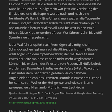
Leichnam droben. Bald erhob sich über dem Grabe eine kleine
Kapelle und ein Kreuz. Allgemein war jetzt die Verehrung des
Einsiedlers, und die Kapelle wurde nach und nach eine
berühmte Wallfahrt. – Eine Unzahl, man sagt an die Tausende,
kleiner und großer hölzerner Kreuze sieht man droben, ja bis
ans Brünnlein herunter alles voll, und bis weit in den Wald
hinein. Diese Kreuze werden oft von Wallfahrern zehn bis zwölf
Stunden weit hergebracht.
Jeder Wallfahrer opfert nach Vermögen; alle möglichen
Schmucksachen legt man auf die Altäre; der fromme Glaube
weiß sogar von dem Opferbewahrer, der mal frevelte und
etwas bei Seite tat, dass er habe nicht mehr wegkommen
können, bis er durch des Priesters von Frauenzell Hülfe befreit
worden sei. Besonders häufig werden Werg (=Fett, W.A.) und
Garn unter dem Geopferten gesehen. Auch nehmen
Augenleidende von des Eremiten Brünnlein Wasser mit; es soll
heilsam sein. – Woher der Heilige war und wie sein Name
gewesen, weiß Niemand. (Mündlich von Leutkirch)
Quelle: Anton Birlinger/ M. R. Buck: Sagen, Märchen und Aberglauben. Freiburg
im Breisgau 1861, S. 419-421, Permalink:
http://www.zeno.org/nid/20004569652
Der große Stein auf Zaun