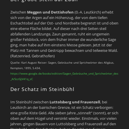
Zwischen
Meggen und Dettishofen
(0.-A. Leutkirch) erhebt
sich von der Argen auf ein Höhenzug, der von dem tiefen
Eschachtobel auf der Ost- und Nordseite begrenzt ist und oben
eine ebene Fläche bildet. Auf dieser nach drei Seiten steil
abfallenden Landzunge, Zaun genannt, ruht ein ungemein
großer Felsblock, von dem früher immer die wunderliche Sage
ging, man habe auf ihm einstens Messe gelesen. Jetzt ist der
Platz mit Tannen und Gestrüpp bewachsen und teilweise Wald.
(Ratzenried, Gebrathofen)
Quelle: Karl August Reiser: Sagen, Gebräuche und Sprichwörter des Allgäus,
Kempten, 1895, S.434,
https://www.google.de/books/edition/Sagen_Gebräuche_und_Sprichwörter_des
_A/SczGjV41q_sC
Der Schatz im Steinbühl
Im Steinbühl zwischen
Luttolsberg und Frauenzell
, bei
Leutkirch an der bairischen Grenze, ist ein Schatz verborgen:
eine große Kiste Geld. Alle sieben Jahre „sönnelt“ (sonnt)‚ er sich
oben auf dem Hügel und versinkt wieder. Einstmals, vor vielen
Jahren, gingen Bauern von Luttolsberg und Frauenzell auf den