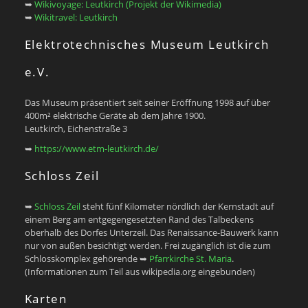
➥
Wikivoyage: Leutkirch (Projekt der Wikimedia)
➥
Wikitravel: Leutkirch
Elektrotechnisches Museum Leutkirch
e.V.
Das Museum präsentiert seit seiner Eröffnung 1998 auf über
400m² elektrische Geräte ab dem Jahre 1900.
Leutkirch, Eichenstraße 3
➥
https://www.etm-leutkirch.de/
Schloss Zeil
➥
Schloss Zeil
steht fünf Kilometer nördlich der Kernstadt auf
einem Berg am entgegengesetzten Rand des Talbeckens
oberhalb des Dorfes Unterzeil. Das Renaissance-Bauwerk kann
nur von außen besichtigt werden. Frei zugänglich ist die zum
Schlosskomplex gehörende ➥
Pfarrkirche St. Maria
.
(Informationen zum Teil aus wikipedia.org eingebunden)
Karten