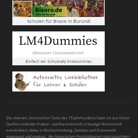
Die zitierten, historischen Texte des 19.Jahrhunderts habe ich aus freien
Quellen und/oder Fraktur- und Kurrentschrift in heutige Normschrift
transkribiert, dabei in Rechtschreibung, Satzbau und Grammatik
angepasst und ergänzt, die historischen Ansichtskarten sind retuschiert