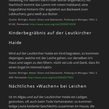
Nudelteig mit saurem Rahm oder Butter angemacht). Als
Nachtisch kommt das Lamm mit rotem Halsband, eine
Siegesfahne hinterm Ohr angelehnt aus Backwerk (von
Lebkuchen), ganz weiß aus Butter.
Quelle: Birlinger, Anton: Sitten und Gebräuche. Freiburg im Breisgau 1862, S.
81-82. Permalink:
http://www.zeno.org/nid/20004574508
Kinderbegräbnis auf der Leutkircher
Haide
Wird auf der Leutkircher Haide ein Kind begraben, so kommen
diejenigen, welche mit der Leiche gehen, vor derselben in’s
Haus und sagen zu den Eltern: »Gott sei Lob und Dank, dass ihr
einen Engel im Himmel habt!«
Quelle: Birlinger, Anton: Sitten und Gebräuche. Freiburg im Breisgau 1862, S.
408. Permalink:
http://www.zeno.org/nid/20004577892
Nächtliches »Wachen« bei Leichen
Ist im Allgäu und auf der Leutkircher Heide ein Lediges
gestorben, oft auch beim Tode Verheirateter, so kommen
ledige Leute beiderlei Geschlechts zusammen im Hause, die