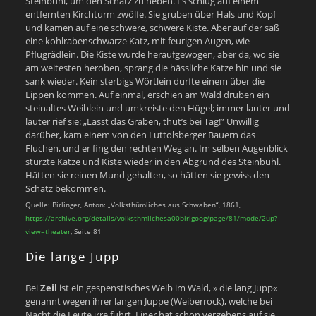
Steinbühl, um den Schatz zu heben. Es schlug auf einem
entfernten Kirchturm zwölfe. Sie gruben über Hals und Kopf
und kamen auf eine schwere, schwere Kiste. Aber auf der saß
eine kohlrabenschwarze Katz, mit feurigen Augen, wie
Pflugrädlein. Die Kiste wurde heraufgewogen, aber da, wo sie
am weitesten heroben, sprang die hässliche Katze hin und sie
sank wieder. Kein sterbigs Wörtlein durfte einem über die
Lippen kommen. Auf einmal, erschien am Wald drüben ein
steinaltes Weiblein und umkreiste den Hügel; immer lauter und
lauter rief sie: „Lasst das Graben, thut’s bei Tag!” Unwillig
darüber, kam einem von den Luttolsberger Bauern das
Fluchen, und er fing den rechten Weg an. Im selben Augenblick
stürzte Katze und Kiste wieder in den Abgrund des Steinbühl.
Hätten sie reinen Mund gehalten, so hätten sie gewiss den
Schatz bekommen.
Quelle: Birlinger, Anton: „Volksthümliches aus Schwaben“, 1861,
https://archive.org/details/volksthmlichesa00birlgoog/page/81/mode/2up?
view=theater
, Seite 81
Die lange Jupp
Bei
Zeil
ist ein gespenstisches Weib im Wald, » die lang Jupp«
genannt wegen ihrer langen Juppe (Weiberrock), welche bei
Nacht die Leute irre führt. Einer hat schon vergebens auf sie