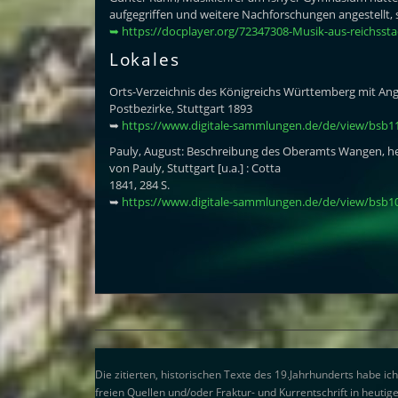
aufgegriffen und weitere Nachforschungen angestellt
➥ https://docplayer.org/72347308-Musik-aus-reichssta
Lokales
Orts-Verzeichnis des Königreichs Württemberg mit An
Postbezirke, Stuttgart 1893
➥
https://www.digitale-sammlungen.de/de/view/bsb1
Pauly, August: Beschreibung des Oberamts Wangen, he
von Pauly, Stuttgart [u.a.] : Cotta
1841, 284 S.
➥
https://www.digitale-sammlungen.de/de/view/bsb
Die zitierten, historischen Texte des 19.Jahrhunderts habe ic
freien Quellen und/oder Fraktur- und Kurrentschrift in heutig