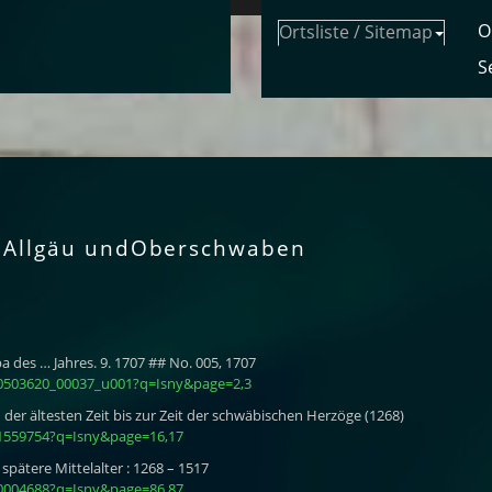
O
Ortsliste / Sitemap
S
 Allgäu undOberschwaben
des … Jahres. 9. 1707 ## No. 005, 1707
10503620_00037_u001?q=Isny&page=2,3
der ältesten Zeit bis zur Zeit der schwäbischen Herzöge (1268)
11559754?q=Isny&page=16,17
spätere Mittelalter : 1268 – 1517
00004688?q=Isny&page=86,87