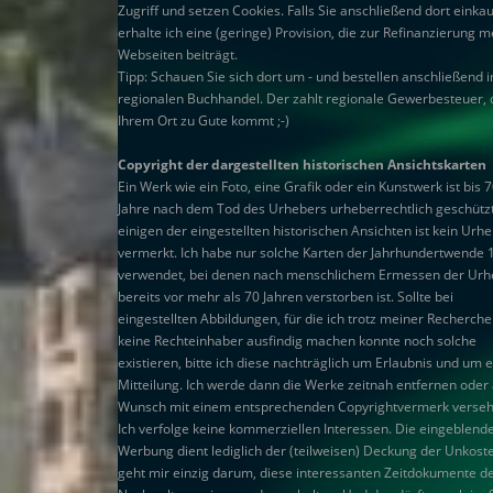
Zugriff und setzen Cookies. Falls Sie anschließend dort einkau
erhalte ich eine (geringe) Provision, die zur Refinanzierung m
Webseiten beiträgt.
Tipp: Schauen Sie sich dort um - und bestellen anschließend 
regionalen Buchhandel. Der zahlt regionale Gewerbesteuer, 
Ihrem Ort zu Gute kommt ;-)
Copyright der dargestellten historischen Ansichtskarten
Ein Werk wie ein Foto, eine Grafik oder ein Kunstwerk ist bis 
Jahre nach dem Tod des Urhebers urheberrechtlich geschützt
einigen der eingestellten historischen Ansichten ist kein Urh
vermerkt. Ich habe nur solche Karten der Jahrhundertwende 
verwendet, bei denen nach menschlichem Ermessen der Urh
bereits vor mehr als 70 Jahren verstorben ist. Sollte bei
eingestellten Abbildungen, für die ich trotz meiner Recherch
keine Rechteinhaber ausfindig machen konnte noch solche
existieren, bitte ich diese nachträglich um Erlaubnis und um 
Mitteilung. Ich werde dann die Werke zeitnah entfernen oder 
Wunsch mit einem entsprechenden Copyrightvermerk verseh
Ich verfolge keine kommerziellen Interessen. Die eingeblend
Werbung dient lediglich der (teilweisen) Deckung der Unkoste
geht mir einzig darum, diese interessanten Zeitdokumente d