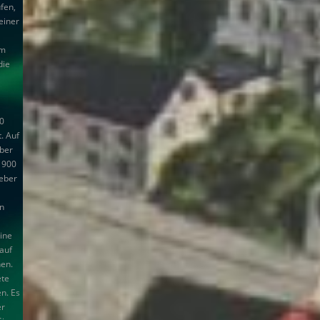
fen,
einer
im
die
70
. Auf
eber
1900
eber
en
eine
auf
en.
ete
n. Es
er