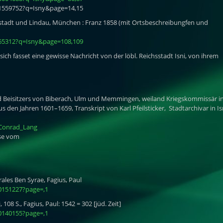
11559752?q=Isny&page=14,15
tadt und Lindau, München : Franz 1858 (mit Ortsbeschreibungfen und
165312?q=Isny&page=108,109
ich fasset eine gewisse Nachricht von der löbl. Reichsstadt Isni, von ihrem
 Beisitzers von Biberach, Ulm und Memmingen, weiland Kriegskommissär i
 den Jahren 1601–1659, Transkript von Karl Pfeilsticker, Stadtarchivar in Is
_Conrad_Lang
ise vom
les Ben Syrae, Fagius, Paul
0151227?page=,1
108 S., Fagius, Paul: 1542 = 302 [jüd. Zeit]
0140155?page=,1