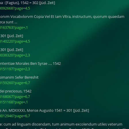
: [Fagius], 1542 = 302 [jüd. Zeit]
0092668?page=4,5
ntorvm Vocabvlorvm Copia Vel Et Iam Vltra, instructum, quorum quaedam
eca sunt …
0163763?page=,1
01 [jüd. Zeit]
0140220?page=4,5
01 [jüd. Zeit]
0038320?page=2,3
ententiae Morales Ben Syrae …, 1542
0151197?page=2,3
 simanim Sefer Bereshit
0159260?page=6,7
dei preciosus, 1542
0168067?page=6,7
0151168?page=,1
 An. MDXXXXI, Mense Augusto 1541 = 301 [jüd. Zeit]
0012946?page=6,7
que: cum ad linguam discendam, tum animum excolendum utiles veterum