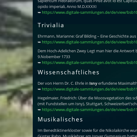
sapientûm Hebraeorum, quas Pirḳe avot id est Capitula 
opido imperiali, Anno M.D.XXXXI
➥
https://www.digitale-sammlungen.de/de/view/bsb1
Trivialia
Ehrmann, Marianne: Graf Bilding – Eine Geschichte aus 
➥
https://www.digitale-sammlungen.de/de/view/bsb1
Dem Hoch-Adelichen Zwey Legt man hier die Antwort bey
9.Nobember 1733
➥
https://www.digitale-sammlungen.de/de/view/bsb1
Wissenschaftliches
Der von Herrn Dr. C. Ehrle in
Isny
erfundene Maximalt
➥
https://www.digitale-sammlungen.de/de/view/bsb1
Hegelmaier, Friedrich: Über die Moosvegetation des s
(mit Fundstellen um Isny), Stuttgart, Schweizerbart’sc
➥
https://www.digitale-sammlungen.de/de/view/bsb1
Musikalisches
Im Benedtiktinerkloster sowie für die Nikolaikirche 
Günter Rahn, Musiklehrer am Isnyer Gymnasium hatte d