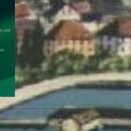
en und
sst