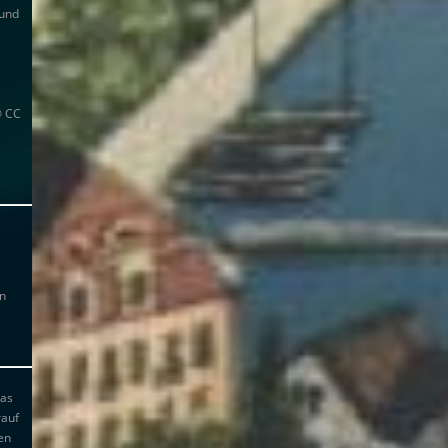
 und
© CC
en
das
rauf
en