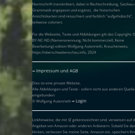
Normschrift transkribiert, dabei in Rechtschreibung, Satzbau
Grammatik angepasst und ergänzt, die historischen
Ansichtskarten sind retuschiert und farblich "aufgehübscht",
teilweise coloriert.
Für die Webseite, Texte und Abbildungen gilt das Copyright: 
BY-NC-ND (Namensnennung, Nicht kommerziell, Keine
Bearbeitung) edition Wolfgang Autenrieth, Krauchenwies,
https://oberschwabenschau.info, 2024
Impressum und AGB
➥
Dies ist eine private Website.
Alle Abbildungen und Texte - sofern nicht aus anderen Quell
eingebunden:
Login
© Wolfgang Autenrieth ➥
Linkhinweise, die mit
🛒
gekennzeichnet sind, verweisen auf 
Angebot von Amazon oder anderen Anbietern. Sobald Sie da
klicken, verlassen Sie meine Seite. Amazon etc. speichern Ihr