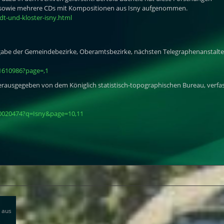
, sowie mehrere CDs mit Kompositionen aus Isny aufgenommen.
dt-und-kloster-isny.html
gabe der Gemeindebezirke, Oberamtsbezirke, nächsten Telegraphenanstalt
1610986?page=,1
rausgegeben von dem Königlich statistisch-topographischen Bureau, verfa
10020474?q=Isny&page=10,11
h aus
e