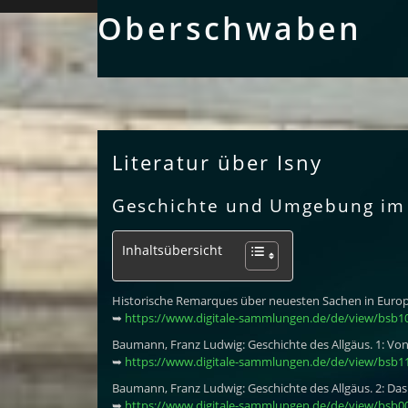
Ober­schwaben
Literatur über Isny
Geschichte und Umgebung im
Inhaltsübersicht
Historische Remarques über neuesten Sachen in Europa 
➥
https://www.digitale-sammlungen.de/de/view/bsb
Baumann, Franz Ludwig: Geschichte des Allgäus. 1: Von 
➥
https://www.digitale-sammlungen.de/de/view/bsb
Baumann, Franz Ludwig: Geschichte des Allgäus. 2: Das 
➥
https://www.digitale-sammlungen.de/de/view/bsb