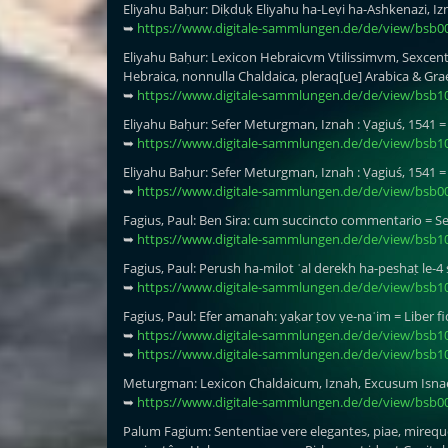
Eliyahu Baḥur: Diḳduḳ Eliyahu ha-Leṿi ha-Ashkenazi, Izna 
➥
https://www.digitale-sammlungen.de/de/view/bsb0
Eliyahu Baḥur: Lexicon Hebraicvm Vtilissimvm, Sexce
Hebraica, nonnulla Chaldaica, pleraq[ue] Arabica & Gra
➥
https://www.digitale-sammlungen.de/de/view/bsb1
Eliyahu Baḥur: Sefer Meturgman, Iznah : Ṿagiuś, 1541 = 3
➥
https://www.digitale-sammlungen.de/de/view/bsb1
Eliyahu Baḥur: Sefer Meturgman, Iznah : Ṿagiuś, 1541 = 3
➥
https://www.digitale-sammlungen.de/de/view/bsb0
Fagius, Paul: Ben Sira: cum succincto commentario = S
➥
https://www.digitale-sammlungen.de/de/view/bsb1
Fagius, Paul: Perush ha-milot ʿal derekh ha-peshaṭ le-4
➥
https://www.digitale-sammlungen.de/de/view/bsb1
Fagius, Paul: Efer amanah: yaḳar ṭov ṿe-naʿim = Liber fi
➥
https://www.digitale-sammlungen.de/de/view/bsb1
➥
https://www.digitale-sammlungen.de/de/view/bsb1
Meturgman: Lexicon Chaldaicum, Iznah, Excusum Isnae
➥
https://www.digitale-sammlungen.de/de/view/bsb0
Palum Fagium: Sententiae vere elegantes, piae, mire