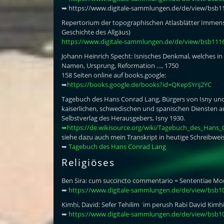
➥ https://www.digitale-sammlungen.de/de/view/bsb
Repertorium der topographischen Atlasblätter Immens
Geschichte des Allgäus)
https://www.digitale-sammlungen.de/de/view/bsb11
Johann Heinrich Specht: Isnisches Denkmal, welches in s
Namen, Ursprung, Reformation …, 1750
158 Seiten online auf books.google:
➥
https://books.google.de/books?id=QKepSYrij2YC
Tagebuch des Hans Conrad Lang, Bürgers von Isny und
kaiserlichen, schwedischen und spanischen Diensten aus
Selbstverlag des Herausgebers, Isny 1930.
➥https://de.wikisource.org/wiki/Tagebuch_des_Hans
siehe dazu auch mein Transkript in heutige Schreibwe
➥
Tagebuch des Hans Conrad Lang
Religiöses
Ben Sira: cum succincto commentario = Sententiae Mora
➥
https://www.digitale-sammlungen.de/de/view/bsb1
Ḳimḥi, Daṿid: Sefer Tehilim ʿim perush Rabi Daṿid Ḳimḥi, 
➥
https://www.digitale-sammlungen.de/de/view/bsb1