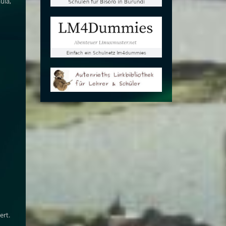
uia,
ert.