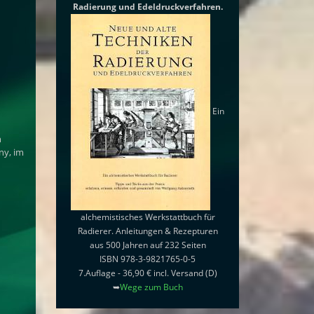
Radierung und Edeldruckverfahren.
Ein
n
ny, im
alchemistisches Werkstattbuch für
Radierer. Anleitungen & Rezepturen
aus 500 Jahren auf 232 Seiten
ISBN 978-3-9821765-0-5
7.Auflage - 36,90 € incl. Versand (D)
➥
Wege zum Buch