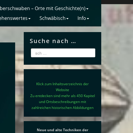
berschwaben – Orte mit Geschichte(n)
ehenswertes
Schwäbisch
Info
Suche nach …
Klick zum Inhaltsverzeichnis der
Website
Zu entdecken sind mehr als 450 Kapitel
und Ortsbeschreibungen mit
zahlreichen historischen Abbildungen
Neue und alte Techniken der