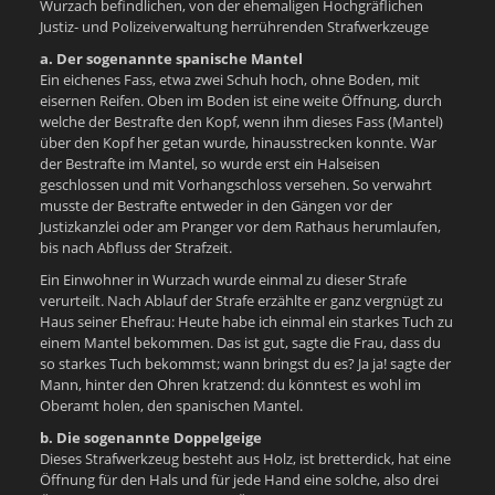
Wurzach befindlichen, von der ehemaligen Hochgräflichen
Justiz- und Polizeiverwaltung herrührenden Strafwerkzeuge
a. Der sogenannte spanische Mantel
Ein eichenes Fass, etwa zwei Schuh hoch, ohne Boden, mit
eisernen Reifen. Oben im Boden ist eine weite Öffnung, durch
welche der Bestrafte den Kopf, wenn ihm dieses Fass (Mantel)
über den Kopf her getan wurde, hinausstrecken konnte. War
der Bestrafte im Mantel, so wurde erst ein Halseisen
geschlossen und mit Vorhangschloss versehen. So verwahrt
musste der Bestrafte entweder in den Gängen vor der
Justizkanzlei oder am Pranger vor dem Rathaus herumlaufen,
bis nach Abfluss der Strafzeit.
Ein Einwohner in Wurzach wurde einmal zu dieser Strafe
verurteilt. Nach Ablauf der Strafe erzählte er ganz vergnügt zu
Haus seiner Ehefrau: Heute habe ich einmal ein starkes Tuch zu
einem Mantel bekommen. Das ist gut, sagte die Frau, dass du
so starkes Tuch bekommst; wann bringst du es? Ja ja! sagte der
Mann, hinter den Ohren kratzend: du könntest es wohl im
Oberamt holen, den spanischen Mantel.
b. Die sogenannte Doppelgeige
Dieses Strafwerkzeug besteht aus Holz, ist bretterdick, hat eine
Öffnung für den Hals und für jede Hand eine solche, also drei