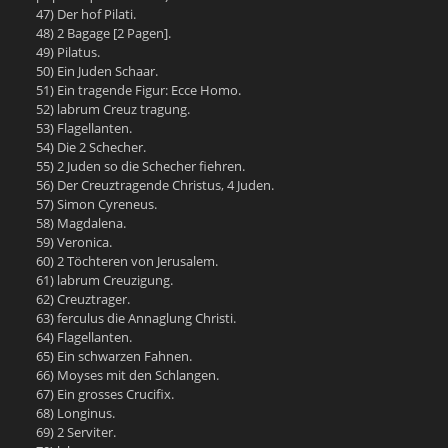
47) Der hof Pilati.
48) 2 Bagage [2 Pagen].
49) Pilatus.
50) Ein Juden Schaar.
51) Ein tragende Figur: Ecce Homo.
52) labrum Creuz tragung.
53) Flagellanten.
54) Die 2 Schecher.
55) 2 Juden so die Schecher fiehren.
56) Der Creuztragende Christus, 4 Juden.
57) Simon Cyreneus.
58) Magdalena.
59) Veronica.
60) 2 Töchteren von Jerusalem.
61) labrum Creuzigung.
62) Creuztrager.
63) ferculus die Annaglung Christi.
64) Flagellanten.
65) Ein schwarzen Fahnen.
66) Moyses mit den Schlangen.
67) Ein grosses Crucifix.
68) Longinus.
69) 2 Serviter.