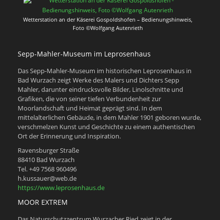
Wetterstation an der Käserei Gospoldshofen – Bedienungshinweis,
Foto ©Wolfgang Autenrieth
Sepp-Mahler-Museum im Leprosenhaus
Das Sepp-Mahler-Museum im historischen Leprosenhaus in
Bad Wurzach zeigt Werke des Malers und Dichters Sepp
Mahler, darunter eindrucksvolle Bilder, Linolschnitte und
Grafiken, die von seiner tiefen Verbundenheit zur
Moorlandschaft und Heimat geprägt sind. In dem
mittelalterlichen Gebäude, in dem Mahler 1901 geboren wurde,
verschmelzen Kunst und Geschichte zu einem authentischen
Ort der Erinnerung und Inspiration.
Ravensburger Straße
88410 Bad Wurzach
Tel. +49 7568 960496
h.kussauer@web.de
https://www.leprosenhaus.de
MOOR EXTREM
Das Naturschutzzentrum Wurzacher Ried zeigt in der