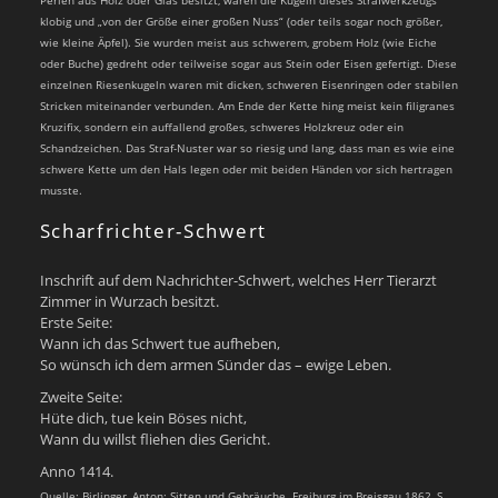
Perlen aus Holz oder Glas besitzt, waren die Kugeln dieses Strafwerkzeugs
klobig und „von der Größe einer großen Nuss“ (oder teils sogar noch größer,
wie kleine Äpfel). Sie wurden meist aus schwerem, grobem Holz (wie Eiche
oder Buche) gedreht oder teilweise sogar aus Stein oder Eisen gefertigt. Diese
einzelnen Riesenkugeln waren mit dicken, schweren Eisenringen oder stabilen
Stricken miteinander verbunden. Am Ende der Kette hing meist kein filigranes
Kruzifix, sondern ein auffallend großes, schweres Holzkreuz oder ein
Schandzeichen. Das Straf-Nuster war so riesig und lang, dass man es wie eine
schwere Kette um den Hals legen oder mit beiden Händen vor sich hertragen
musste.
Scharfrichter-Schwert
Inschrift auf dem Nachrichter-Schwert, welches Herr Tierarzt
Zimmer in Wurzach besitzt.
Erste Seite:
Wann ich das Schwert tue aufheben,
So wünsch ich dem armen Sünder das – ewige Leben.
Zweite Seite:
Hüte dich, tue kein Böses nicht,
Wann du willst fliehen dies Gericht.
Anno 1414.
Quelle: Birlinger, Anton: Sitten und Gebräuche. Freiburg im Breisgau 1862, S.