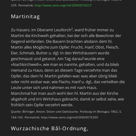
239. Permalink:
http://www.zeno.org/nid/20004576527
Martinitag
2
Zu Hauerz, im Oberamt Leutkirch
, ward früher immer zu
Martini die Kirchweih gehalten, bei der sich alle Bewohner der
Gegend einfanden. Die Bauern brachten alsdann dem hl.
Martin alles Mögliche zum Opfer: Frucht, Hanf, Obst, Fleisch,
Eier, Schmalz, Butter u. dgl. In den Wirtshäusern wurde
geschmaust und getanzt. Am Tag darauf wurde eine
»Nachkirchweih«, wie man es nannte, gehalten, und da blieb
niemand zu Haus, denn an diesem Tage verzehrte man das
Opfer, das dem hl. Martin gefallen war; was aber übrig blieb
oder nicht essbar war, wie Flachs, Hanf u. dgl., das verteilten die
Leute unter sich und nahmen es mit nach Haus.
Manchmal hat man auch wohl den hl. Martin aus der Kirche
abgeholt und in’s Wirtshaus gebracht, damit er selbst sehe, wie
fröhlich sein Opfer verzehrt werde.
Quelle: Birlinger, Anton: Sitten und Gebräuche. Freiburg im Breisgau 1862, S.
164-165. Permalink: http://www.zeno.org/nid/2000457530X
Wurzachische Bâl-Ordnung,