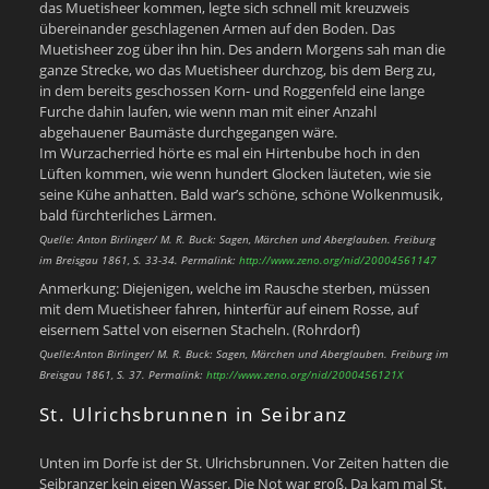
das Muetisheer kommen, legte sich schnell mit kreuzweis
übereinander geschlagenen Armen auf den Boden. Das
Muetisheer zog über ihn hin. Des andern Morgens sah man die
ganze Strecke, wo das Muetisheer durchzog, bis dem Berg zu,
in dem bereits geschossen Korn- und Roggenfeld eine lange
Furche dahin laufen, wie wenn man mit einer Anzahl
abgehauener Baumäste durchgegangen wäre.
Im Wurzacherried hörte es mal ein Hirtenbube hoch in den
Lüften kommen, wie wenn hundert Glocken läuteten, wie sie
seine Kühe anhatten. Bald war’s schöne, schöne Wolkenmusik,
bald fürchterliches Lärmen.
Quelle: Anton Birlinger/ M. R. Buck: Sagen, Märchen und Aberglauben. Freiburg
im Breisgau 1861, S. 33-34. Permalink:
http://www.zeno.org/nid/20004561147
Anmerkung: Diejenigen, welche im Rausche sterben, müssen
mit dem
Muetisheer
fahren, hinterfür auf einem Rosse, auf
eisernem Sattel von eisernen Stacheln. (Rohrdorf)
Quelle:Anton Birlinger/ M. R. Buck: Sagen, Märchen und Aberglauben. Freiburg im
Breisgau 1861, S. 37. Permalink:
http://www.zeno.org/nid/2000456121X
St. Ulrichsbrunnen in Seibranz
Unten im Dorfe ist der St. Ulrichsbrunnen. Vor Zeiten hatten die
Seibranzer kein eigen Wasser. Die Not war groß. Da kam mal St.