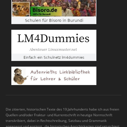
Die zitierten, historischen Texte des 19.Jahrhunderts habe ich aus freien
Quellen und/oder Fraktur- und Kurrentschrift in heutige Normschrift
transkribiert, dabei in Rechtschreibung, Satzbau und Grammatik
angepasst und ergänzt, die historischen Ansichtskarten sind retuschiert