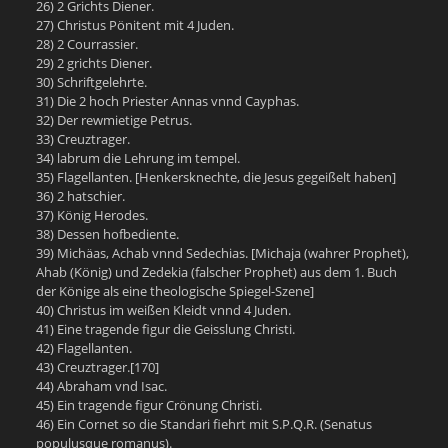
26) 2 Grichts Diener.
27) Christus Pönitent mit 4 Juden.
28) 2 Courrassier.
29) 2 grichts Diener.
30) Schriftgelehrte.
31) Die 2 hoch Priester Annas vnnd Cayphas.
32) Der rewmietige Petrus.
33) Creuztrager.
34) labrum die Lehrung im tempel.
35) Flagellanten. [Henkersknechte, die Jesus gegeißelt haben]
36) 2 hatschier.
37) König Herodes.
38) Dessen hofbediente.
39) Michäas, Achab vnnd Sedechias. [Michaja (wahrer Prophet),
Ahab (König) und Zedekia (falscher Prophet) aus dem 1. Buch
der Könige als eine theologische Spiegel-Szene]
40) Christus im weißen Kleidt vnnd 4 Juden.
41) Eine tragende figur die Geisslung Christi.
42) Flagellanten.
43) Creuztrager.[170]
44) Abraham vnd Isac.
45) Ein tragende figur Crönung Christi.
46) Ein Cornet so die Standari fiehrt mit S.P.Q.R. (Senatus
populusque romanus).