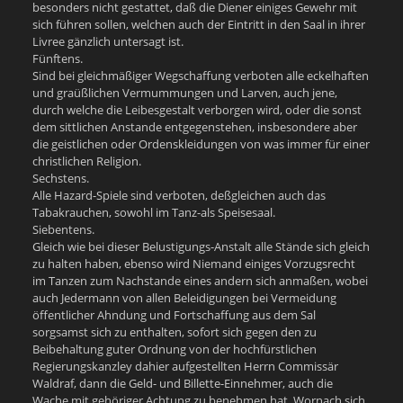
besonders nicht gestattet, daß die Diener einiges Gewehr mit
sich führen sollen, welchen auch der Eintritt in den Saal in ihrer
Livree gänzlich untersagt ist.
Fünftens.
Sind bei gleichmäßiger Wegschaffung verboten alle eckelhaften
und graüßlichen Vermummungen und Larven, auch jene,
durch welche die Leibesgestalt verborgen wird, oder die sonst
dem sittlichen Anstande entgegenstehen, insbesondere aber
die geistlichen oder Ordenskleidungen von was immer für einer
christlichen Religion.
Sechstens.
Alle Hazard-Spiele sind verboten, deßgleichen auch das
Tabakrauchen, sowohl im Tanz-als Speisesaal.
Siebentens.
Gleich wie bei dieser Belustigungs-Anstalt alle Stände sich gleich
zu halten haben, ebenso wird Niemand einiges Vorzugsrecht
im Tanzen zum Nachstande eines andern sich anmaßen, wobei
auch Jedermann von allen Beleidigungen bei Vermeidung
öffentlicher Ahndung und Fortschaffung aus dem Sal
sorgsamst sich zu enthalten, sofort sich gegen den zu
Beibehaltung guter Ordnung von der hochfürstlichen
Regierungskanzley dahier aufgestellten Herrn Commissär
Waldraf, dann die Geld- und Billette-Einnehmer, auch die
Wache mit gehöriger Achtung zu benehmen hat. Wornach sich