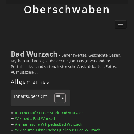
Ober­schwaben
Ortsliste / Sitemap
Oberschwaben – Orte mit Geschichte(n)
Sehenswertes
Schwäbisch
Bad Wurzach
– Sehenswertes, Geschichte, Sagen,
Info
Mythen und Volksglaube der Region. Das „etwas andere“
Portal. Links, Landkarten, historische Ansichtskarten, Fotos,
Ausflugsziele …
Allgemeines
Inhaltsübersicht
➥
Internetauftritt der Stadt Bad Wurzach
➥
Wikipedia:Bad Wurzach
➥
Alemannische Wikipedia:Bad Wurzach
➥
Wikisource: Historische Quellen zu Bad Wurzach