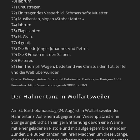
70) labrum.
71) Creuztrager.
72) Ein tragendes Vesperbild, Schmerzhafte Muetter.
73) Musikanten, singen »Stabat Mater.«
74) labrum.
75) Flagellanten.
76) H. Grab.
77) 4 genij.
78) Die Beede Jünger Johannes vnd Petrus.
79) Die 3 Frauen mit den Salben.
80) Reiterei.
81) Ein Triumph Wagen, bedeitend wie Christus den Tot, teiffel
vnd die Welt überwunden.
Quelle: Birlinger, Anton: Sitten und Gebräuche. Freiburg im Breisgau 1862.
Permalink: http://www.zeno.org/nid/20004575369
Der Hahnentanz in Wolfartsweiler
Am St. Bartholomäustag (24. Aug.) ist in Wolfartsweiler der
Hahnentanz. Auf einem abgegrenzten Wiesenplatz ist eine
Stange angebracht. In einiger Entfernung davon eine Wanne
mit einer geladenen Pistole und mit aufgelegtem brennendem
Zunder. Die Buben tanzen mit ihren Mädchen um diese Stange,
die auf dem Rasen liegend befestigt ist. Beim Beginn des Tanzes