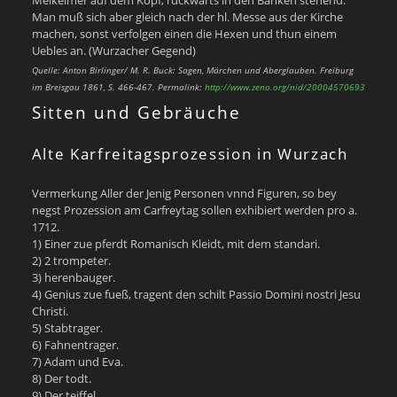
Man muß sich aber gleich nach der hl. Messe aus der Kirche
machen, sonst verfolgen einen die Hexen und thun einem
Uebles an. (Wurzacher Gegend)
Quelle: Anton Birlinger/ M. R. Buck: Sagen, Märchen und Aberglauben. Freiburg
im Breisgau 1861, S. 466-467. Permalink:
http://www.zeno.org/nid/20004570693
Sitten und Gebräuche
Alte Karfreitagsprozession in Wurzach
Vermerkung Aller der Jenig Personen vnnd Figuren, so bey
negst Prozession am Carfreytag sollen exhibiert werden pro a.
1712.
1) Einer zue pferdt Romanisch Kleidt, mit dem standari.
2) 2 trompeter.
3) herenbauger.
4) Genius zue fueß, tragent den schilt Passio Domini nostri Jesu
Christi.
5) Stabtrager.
6) Fahnentrager.
7) Adam und Eva.
8) Der todt.
9) Der teiffel.