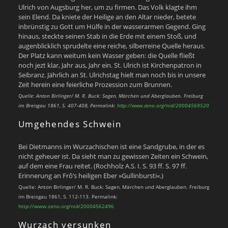
Ulrich von Augsburg her, um zu firmen. Das Volk klagte ihm
sein Elend. Da kniete der Heilige an den Altar nieder, betete
inbrünstig zu Gott um Hülfe in der wasserarmen Gegend. Ging
hinaus, steckte seinen Stab in die Erde mit einem Stoß, und
augenblicklich sprudelte eine reiche, silberreine Quelle heraus.
Der Platz kann weitum kein Wasser geben: die Quelle fließt
noch jezt klar, Jahr aus, Jahr ein. St. Ulrich ist Kirchenpatron in
Seibranz. Jährlich an St. Ulrichstag hielt man noch bis in unsere
Zeit herein eine feierliche Prozession zum Brunnen.
Quelle: Anton Birlinger/ M. R. Buck: Sagen, Märchen und Aberglauben. Freiburg
im Breisgau 1861, S. 407-408, Permalink:
http://www.zeno.org/nid/20004569520
Umgehendes Schwein
Bei Dietmanns im Wurzachischen ist eine Sandgrube, in der es
nicht geheuer ist. Da sieht man zu gewissen Zeiten ein Schwein,
auf dem eine Frau reitet. (Rochholz A.S. I. S. 93 ff. S. 97 ff.
Erinnerung an Frô’s heiligen Eber »Gullinbursti«.)
Quelle: Anton Birlinger/ M. R. Buck: Sagen, Märchen und Aberglauben. Freiburg
im Breisgau 1861, S. 112-113. Permalink:
http://www.zeno.org/nid/20004562496
Wurzach versunken