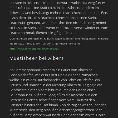
meisten in Höhlen. – Wo der Lindwurm wohnt, da vergiftet er
den Luft. Hat seine Kraft nicht in den Zähnen, sondern im
Schwanz. Und beschädigt mehr mit streichen, dann mit beißen.
– Aus dem Hirn des Drachen schneidet man einen Stein,
Dracontias genannt, wann man ihm den nicht lebendig nimmt,
so ist’s kein Stein, dann wenn er stirbt, so verschwindet er. Vom
Drachenschmalz fliehen alle giftige Tier.«
Quelle: Anton Birlinger/ M. R. Buck: Sagen, Märchen und Aberglauben. Freiburg
im Breisgau 1861, S. 104-105.Von X. Bernhard Permalink:
http://www.zeno.org/nid/2000456233X
Muetisheer bei Albers
An Sommerjohanni vernahm ein Bauer von Albers bei
Gospoldshofen, wie er in’s Bett und die Läden zumachen
wollte, ein wildes Durcheinander von Schreien, Pfeifen, ein
Sausen und Brausen in der Richtung Albers zu. Es ging diese
Geschichte hinter Albers hinum durch den Boden eines
Bauernhauses. Auf dem Gang riß es die Knechte aus den
Betten; die Betten selbst flogen vorn vom Haus zu den
Fenstern hinaus den Hof hinab. Von da zog es weiter über den
Winterösch, den Berg hinauf an der entgegengesezten Seite.
Auf dem Berge droben war noch Einer, der heim wollte. Hörte