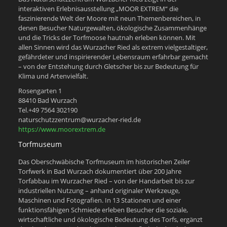
interaktiven Erlebnisausstellung „MOOR EXTREM“ die
faszinierende Welt der Moore mit neun Themenbereichen, in
denen Besucher Naturgewalten, ökologische Zusammenhänge
und die Tricks der Torfmoose hautnah erleben können. Mit
allen Sinnen wird das Wurzacher Ried als extrem vielgestaltiger,
gefährdeter und inspirierender Lebensraum erfahrbar gemacht
– von der Entstehung durch Gletscher bis zur Bedeutung für
Klima und Artenvielfalt.
Rosengarten 1
88410 Bad Wurzach
Tel.+49 7564 302190
naturschutzzentrum@wurzacher-ried.de
https://www.moorextrem.de
Torfmuseum
Das Oberschwäbische Torfmuseum im historischen Zeiler
Torfwerk in Bad Wurzach dokumentiert über 200 Jahre
Torfabbau im Wurzacher Ried – von der Handarbeit bis zur
industriellen Nutzung – anhand originaler Werkzeuge,
Maschinen und Fotografien. In 13 Stationen und einer
funktionsfähigen Schmiede erleben Besucher die soziale,
wirtschaftliche und ökologische Bedeutung des Torfs, ergänzt