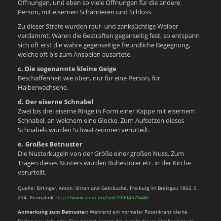
Öffnungen, und eben so viele Öffnungen für die andere
Person, mit eisernen Scharnieren und Schloss.
Zu dieser Strafe wurden rauf- und zanksüchtige Weiber
verdammt. Waren die Bestraften gegenseitig fest, so entspann
sich oft erst die wahre gegenseitige freundliche Begegnung,
welche oft bis zum Anspeien ausartete.
c. Die sogenannte kleine Geige
Beschaffenheit wie oben, nur für eine Person, für
Halberwachsene.
d. Der eiserne Schnabel
Zwei bis drei eiserne Ringe in Form einer Kappe mit eisernem
Schnabel, an welchem eine Glocke. Zum Aufsetzen dieses
Schnabels wurden Schwätzerinnen verurteilt.
e. Großes Betnuster
Die Nusterkugeln von der Größe einer großen Nuss. Zum
Tragen dieses Nusters wurden Ruhestörer etc. in der Kirche
verurteilt.
Quelle: Birlinger, Anton: Sitten und Gebräuche. Freiburg im Breisgau 1862, S.
234. Permalink:
http://www.zeno.org/nid/20004576446
Anmerkung zum Betnuster:
Während ein normaler Rosenkranz kleine