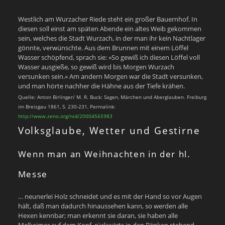
Westlich am Wurzacher Riede steht ein großer Bauernhof. In
diesen soll einst am späten Abende ein altes Weib gekommen
sein, welches die Stadt Wurzach, in der man ihr kein Nachtlager
gönnte, verwünschte. Aus dem Brunnen mit einem Löffel
Wasser schöpfend, sprach sie: »So gewiß ich diesen Löffel voll
Wasser ausgieße, so gewiß wird bis Morgen Wurzach
versunken sein.« Am andern Morgen war die Stadt versunken,
und man hörte nachher die Hähne aus der Tiefe krähen.
Quelle: Anton Birlinger/ M. R. Buck: Sagen, Märchen und Aberglauben. Freiburg
im Breisgau 1861, S. 230-231, Permalink:
http://www.zeno.org/nid/20004565983
Volksglaube, Wetter und Gestirne
Wenn man an Weihnachten in der hl.
Messe
… neunerlei Holz schneidet und es mit der Hand so vor Augen
hält, daß man dadurch hinaussehen kann, so werden alle
Hexen kennbar; man erkennt sie daran, sie haben alle
Melkeimer auf dem Kopf, rückwärts in den Bänken stehend.