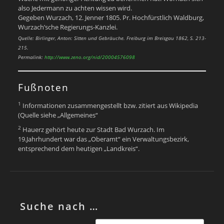
also Jedermann zu achten wissen wird.
Gegeben Wurzach, 12. Jenner 1805. Pr. Hochfürstlich Waldburg,
Wurzach’sche Regierungs-Kanzlei.
Quelle: Birlinger, Anton: Sitten und Gebräuche. Freiburg im Breisgau 1862, S. 213-
215.
Permalink:
http://www.zeno.org/nid/20004576098
Fußnoten
1
Informationen zusammengestellt bzw. zitiert aus Wikipedia
(Quelle siehe „Allgemeines“
2
Hauerz gehört heute zur Stadt Bad Wurzach. Im
19.Jahrhundert war das „Oberamt“ ein Verwaltungsbezirk,
entsprechend dem heutigen „Landkreis“.
Suche nach …