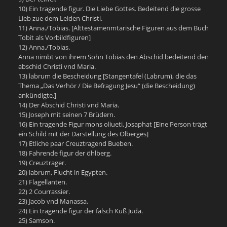
10) Ein tragende figur. Die Liebe Gottes. Bedeitend die grosse
Lieb zue dem Leiden Christi.
11) Anna./Tobias. [Alttestamenmtarische Figuren aus dem Buch
Tobit als Vorbildfiguren]
12) Anna./Tobias.
Anna nimbt von ihrem Sohn Tobias den Abschid bedeitend den
abschid Christi vnd Maria.
13) labrum die Bescheidung [Stangentafel (Labrum), die das
Thema „Das Verhör / Die Befragung Jesu“ (die Bescheidung)
ankündigte.]
14) Der Abschid Christi vnd Maria.
15) Joseph mit seinen 7 Brüdern.
16) Ein tragende Figur mons oliueti, Josaphat [Eine Person trägt
ein Schild mit der Darstellung des Ölberges]
17) Etliche paar Creuztragend Bueben.
18) Fahrende figur der öhlberg.
19) Creuztrager.
20) labrum, Flucht in Egypten.
21) Flagellanten.
22) 2 Courrassier.
23) Jacob vnd Manassa.
24) Ein tragende figur der falsch Kuß Judä.
25) Samson.