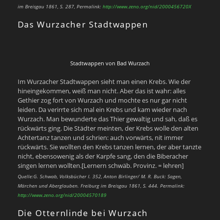
im Breisgau 1861, S. 287, Permalink:
http://www.zeno.org/nid/2000456720X
Das Wurzacher Stadtwappen
Stadtwappen von Bad Wurzach
Im Wurzacher Stadtwappen sieht man einen Krebs. Wie der
hineingekommen, weiß man nicht. Aber das ist wahr: alles
Gethier zog fort von Wurzach und mochte es nur gar nicht
leiden. Da verirrte sich mal ein Krebs und kam wieder nach
Wurzach. Man bewunderte das Thier gewaltig und sah, daß es
rückwärts ging. Die Städter meinten, der Krebs wolle den alten
Achtertanz tanzen und schrien: auch vorwärts, nit immer
rückwärts. Sie wollten den Krebs tanzen lernen, der aber tanzte
nicht, ebensowenig als der Karpfe sang, den die Biberacher
singen lernen wollten.[Lernern schwäb. Provinz. = lehren]
Quelle:G. Schwab, Volksbücher I. 352, Anton Birlinger/ M. R. Buck: Sagen,
Märchen und Aberglauben. Freiburg im Breisgau 1861, S. 444. Permalink:
http://www.zeno.org/nid/20004570189
Die Otternlinde bei Wurzach