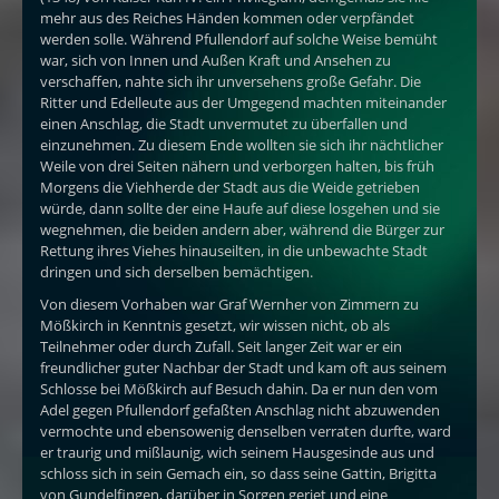
mehr aus des Reiches Händen kommen oder verpfändet
werden solle. Während Pfullendorf auf solche Weise bemüht
war, sich von Innen und Außen Kraft und Ansehen zu
verschaffen, nahte sich ihr unversehens große Gefahr. Die
Ritter und Edelleute aus der Umgegend machten miteinander
einen Anschlag, die Stadt unvermutet zu überfallen und
einzunehmen. Zu diesem Ende wollten sie sich ihr nächtlicher
Weile von drei Seiten nähern und verborgen halten, bis früh
Morgens die Viehherde der Stadt aus die Weide getrieben
würde, dann sollte der eine Haufe auf diese losgehen und sie
wegnehmen, die beiden andern aber, während die Bürger zur
Rettung ihres Viehes hinauseilten, in die unbewachte Stadt
dringen und sich derselben bemächtigen.
Von diesem Vorhaben war Graf Wernher von Zimmern zu
Mößkirch in Kenntnis gesetzt, wir wissen nicht, ob als
Teilnehmer oder durch Zufall. Seit langer Zeit war er ein
freundlicher guter Nachbar der Stadt und kam oft aus seinem
Schlosse bei Mößkirch auf Besuch dahin. Da er nun den vom
Adel gegen Pfullendorf gefaßten Anschlag nicht abzuwenden
vermochte und ebensowenig denselben verraten durfte, ward
er traurig und mißlaunig, wich seinem Hausgesinde aus und
schloss sich in sein Gemach ein, so dass seine Gattin, Brigitta
von Gundelfingen, darüber in Sorgen geriet und eine