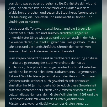
von dem, was so eben vorgehen sollte. Da rüstete sich Alt und
Jung und sah, wie zwei andere feindliche Haufen aus dem
Walde hervorbrachen und gegen die Stadt heraufsprengten, in
der Meinung, die Tore offen und unbewacht zu finden, und
eindringen zu können.
Als sie aber die Tore wohl verschlossen und die Bürger alle
bewaffnet auf Mauern und Türmen erblickten, zogen sie
unverrichteter Dinge wieder ab und dachten auch in der Folge
nie wieder daran, die Stadt zu gewinnen. Dies geschah um das
Jahr 1348 und die handschriftliche Chronik der Herren von
Zimmern hat das Andenken daran aufbewahrt.
Zum ewigen Gedächtnis und zu dankbarer Erinnerung an diese
merkwürdige Rettung der Stadt verordnete der Rat zu
Pfullendorf, dass jährlich ein sogenanntes Hochmahl gehalten
werden sollte, wozu nebst dem Stadtammann, Bürgermeister,
Rat und Geschlechtern, jedesmal auch der Herr von Zimmern
geladen wurde, wobei er auch gewöhnlich sich persönlich
einstellte. Im 16. Jahrhunderte hörte jedoch diese Gewohnheit
auf; das Geschlecht der Herren von Zimmern erlosch mit dem
Letzten dieses Namens, dem Grafen Wilhelm, im J. 1593 und die
Herrschaft Mößkirch kam an den Grafen Joachim von
Fürstenberg, welcher die Schwester des Grafen, Anna, zur