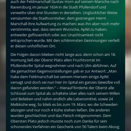
auch der Feldmarschall Gustav Horn auf seinem Marsche nach
Ravensburg im Januar 1634 in die Stadt Pfullendorf und
verweilte über drei Stunden in derselben. Unglücklicher Weise
versäumten die Stadtvorsteher, dem gestrengen Herrn
Marschall ihre Aufwartung zu machen; was ihn aber noch mehr
verstimmte, war, dass seinem Wunsche, Äpfel zu haben,
entweder geflissentlich oder aus Unachtsamkeit nicht
entsprochen wurde. Mit den schlimmsten Gesinnungen verließ
er diesen unhöflichen Ort.
Die Folgen davon blieben nicht lange aus; denn schon am 18.
Hornung ließ der Oberst Plato allen Fruchtvorrat im
Pfullendorfer Spital wegnehmen und nach Ulm abführen. Auf
die gemachten Gegenvorstellungen gab er zur Antwort: „Man
habe dem Feldmarschall bei seinem Hiersein einige Äpfel
versagt und doch sei nun hier im Spital ein ganzes Gewölbe voll
davon gefunden worden.“ – Hierauf forderte der Oberst alle
Schlüssel zum Spital ab, schaltete über alles nach seinem Willen
und Belieben und nahm endlich alle Lebensmittel, sowie 24
Melkkühe weg. So blieb es bis zum 19. März, wo die Schweden
abzogen und nur noch 4 Kühe stehen ließen. Die anderen
wurden geschlachtet und das Fleisch mitgenommen. Dem
Obersten Plato jedoch musste noch zum Danke für sein
schonendes Verfahren ein Geschenk von 50 Talern beim Abzug