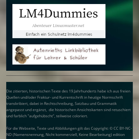
Die zitierten, historischen Texte des 19.Jahrhunderts habe ich aus freien
Quellen und/oder Fraktur- und Kurrentschrift in heutige Normschrift
transkribiert, dabei in Rechtschreibung, Satzbau und Grammatik
angepasst und ergänzt, die historischen Ansichtskarten sind retuschiert
und farblich "aufgehübscht", teilweise coloriert.
Für die Webseite, Texte und Abbildungen gilt das Copyright: © CC BY-NC-
ND (Namensnennung, Nicht kommerziell, Keine Bearbeitung) edition