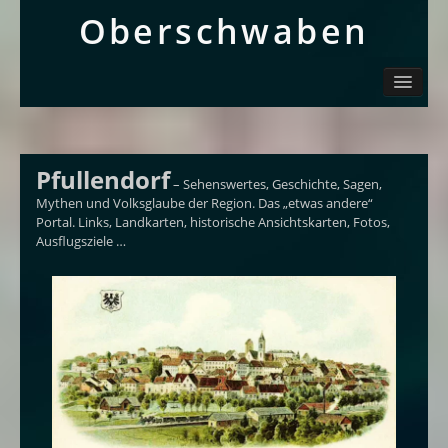
Ober­schwaben
Ortsliste / Sitemap
Oberschwaben – Orte mit Geschichte(n)
Sehenswertes
Schwäbisch
Pfullendorf
– Sehenswertes, Geschichte, Sagen,
Info
Mythen und Volksglaube der Region. Das „etwas andere“
Portal. Links, Landkarten, historische Ansichtskarten, Fotos,
Ausflugsziele …