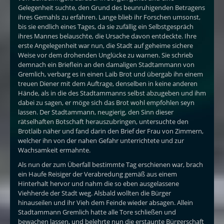
Gelegenheit suchte, den Grund des beunruhigenden Betragens
ihres Gemahls zu erfahren. Lange blieb ihr Forschen umsonst,
bis sie endlich eines Tages, da sie zufällig ein Selbstgespräch
ihres Mannes belauschte, die Ursache davon entdeckte. Ihre
erste Angelegenheit war nun, die Stadt auf geheime sichere
Weise vor dem drohenden Unglücke zu warnen. Sie schrieb
demnach ein Brieflein an den damaligen Stadtammann von
Gremlich, verbarg es in einen Laib Brot und übergab ihn einem
treuen Diener mit dem Auftrage, denselben in keine anderen
Hände, als in die des Stadtammanns selbst abzugeben und ihm
dabei zu sagen, er möge sich das Brot wohl empfohlen seyn
lassen. Der Stadtammann, neugierig, den Sinn dieser
rätselhaften Botschaft herauszubringen, untersuchte den
Brotlaib näher und fand darin den Brief der Frau von Zimmern,
welcher ihn von der nahen Gefahr unterrichtete und zur
Wachsamkeit ermahnte.
Als nun der zum Überfall bestimmte Tag erschienen war, brach
ein Haufe Reisiger der Verabredung gemäß aus einem
Hinterhalt hervor und nahm die so eben ausgelassene
Viehherde der Stadt weg. Alsbald wollten die Bürger
hinauseilen und ihr Vieh dem Feinde wieder absagen. Allein
Stadtammann Gremlich hatte alle Tore schließen und
bewachen lassen, und belehrte nun die erstaunte Bürgerschaft