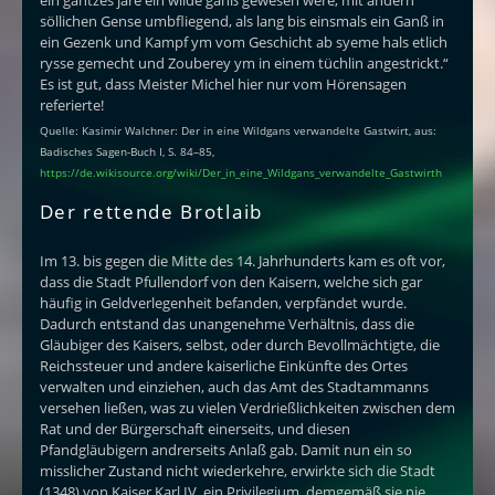
ein gantzes jare ein wilde ganß gewesen were, mit andern
söllichen Gense umbfliegend, als lang bis einsmals ein Ganß in
ein Gezenk und Kampf ym vom Geschicht ab syeme hals etlich
rysse gemecht und Zouberey ym in einem tüchlin angestrickt.“
Es ist gut, dass Meister Michel hier nur vom Hörensagen
referierte!
Quelle: Kasimir Walchner: Der in eine Wildgans verwandelte Gastwirt, aus:
Badisches Sagen-Buch I, S. 84–85,
https://de.wikisource.org/wiki/Der_in_eine_Wildgans_verwandelte_Gastwirth
Der rettende Brotlaib
Im 13. bis gegen die Mitte des 14. Jahrhunderts kam es oft vor,
dass die Stadt Pfullendorf von den Kaisern, welche sich gar
häufig in Geldverlegenheit befanden, verpfändet wurde.
Dadurch entstand das unangenehme Verhältnis, dass die
Gläubiger des Kaisers, selbst, oder durch Bevollmächtigte, die
Reichssteuer und andere kaiserliche Einkünfte des Ortes
verwalten und einziehen, auch das Amt des Stadtammanns
versehen ließen, was zu vielen Verdrießlichkeiten zwischen dem
Rat und der Bürgerschaft einerseits, und diesen
Pfandgläubigern andrerseits Anlaß gab. Damit nun ein so
misslicher Zustand nicht wiederkehre, erwirkte sich die Stadt
(1348) von Kaiser Karl IV. ein Privilegium, demgemäß sie nie