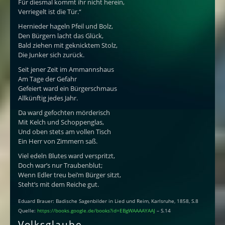
Für diesmal kommt ihr nicht herein,
Verriegelt ist die Tür.“
Hernieder hageln Pfeil und Bolz,
Den Bürgern lacht das Glück,
Bald ziehen mit geknicktem Stolz,
Die Junker sich zurück.
Seit jener Zeit im Ammannshaus
Am Tage der Gefahr
Gefeiert ward ein Bürgerschmaus
Allkünftig jedes Jahr.
Da ward gefochten mörderisch
Mit Kelch und Schoppenglas,
Und oben stets am vollen Tisch
Ein Herr von Zimmern saß.
Viel edeln Blutes ward verspritzt,
Doch war’s nur Traubenblut;
Wenn Edler treu bei’m Bürger sitzt,
Steht’s mit dem Reiche gut.
Eduard Brauer: Badische Sagenbilder in Lied und Reim, Karlsruhe, 1858, S.8
Quelle:
https://books.google.de/books?id=EBgWAAAAYAAJ
– S.14
Volksglaube