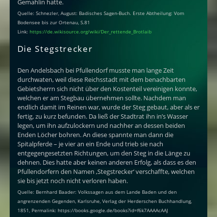
Gemahlin hatte.
Quelle: Schnezler, August:
Badisches Sagen-Buch. Erste Abtheilung: Vom
Bodensee bis zur Ortenau, S.81
Link:
https://de.wikisource.org/wiki/Der_rettende_Brotlaib
Die Stegstrecker
Den Andelsbach bei Pfullendorf musste man lange Zeit
durchwaten, weil diese Reichsstadt mit dem benachbarten
Gebietsherrn sich nicht über den Kostenteil vereinigen konnte,
welchen er am Stegbau übernehmen sollte. Nachdem man
endlich damit im Reinen war, wurde der Steg gebaut, aber als er
fertig, zu kurz befunden. Da ließ der Stadtrat ihn in’s Wasser
legen, um ihn aufzulockern und nachher an dessen beiden
Enden Löcher bohren. An diese spannte man dann die
Spitalpferde – je vier an ein Ende und trieb sie nach
entgegengesetzten Richtungen, um den Steg in die Länge zu
dehnen. Dies hatte aber keinen anderen Erfolg, als dass es den
Pfullendorfern den Namen ‚Stegstrecker‘ verschaffte, welchen
sie bis jetzt noch nicht verloren haben.
Quelle: Bernhard Baader: Volkssagen aus dem Lande Baden und den
angrenzenden Gegenden, Karlsruhe, Verlag der Herderschen Buchhandlung,
1851, Permalink: https://books.google.de/books?id=f6k7AAAAcAAJ