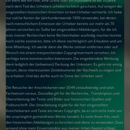
Ein Werk wie ein Foto, eine Grafik oder ein Kunstwerk ist bis 70 Jahre
nach dem Tod des Urhebers urheberrechtlich geschützt. Auf einigen der
eingestellten historischen Ansichten ist kein Urheber vermerkt. Ich habe
nur solche Karten der Jahrhundertwende 1900 verwendet, bei denen
nach menschlichem Ermessen der Urheber bereits vor mehr als 70
Jahren verstorben ist. Sollte bei eingestellten Abbildungen, für die ich
trotz meiner Recherchen keine Rechteinhaber ausfindig machen konnte
noch solche existieren, bitte ich diese nachträglich um Erlaubnis und um
eine Mitteilung. Ich werde dann die Werke zeitnah entfernen oder auf
Wunsch mit einem entsprechenden Copyrightvermerk versehen. Ich
verfolge keine kommerziellen Interessen. Die eingeblendete Werbung
dient lediglich der (teilweisen) Deckung der Unkosten. Es geht mir einzig
darum, diese interessanten Zeitdokumente der Nachwelt zu zeigen und
zu erhalten. Und das dürfte auch im Sinne der Urheber sein!
Die Retusche der Ansichtskarten war SEHR zeitaufwändig und setzt
Fachwissen voraus. Dasselbe gilt für die Recherche, Transkription und
Überarbeitung der Texte und Bilder aus historischen Quellen und
Frakturschrift. Die Umarbeitung ergibt für die hier eingestellten
Ansichtskarten und Texte ein neues Copyright, da es sich nicht mehr um
die ursprünglich gemeinfreien Werke handelt. Es steht Ihnen frei, nach
den historischen Abbildungen zu forschen und diese zu verwenden. Dass
jemand ohne mein Einverständnis aus meiner Arbeit Kapital schlägt,