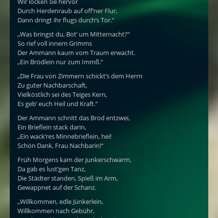
Wir locken sie hervor
Durch Herdenraub auf off’ner Flur,
Dann dringt ihr flugs durch’s Tor.“
„Was bringst du, Bot‘ um Mitternacht?“
So rief voll innern Grimms
Der Ammann kaum vom Traum erwacht.
„Ein Brödlein nur zum Immß.“
„Die Frau von Zimmern schickt’s dem Herrn
Zu guter Nachbarschaft,
Vielköstlich sei des Teiges Kern,
Es geb‘ euch Heil und Kraft.“
Der Ammann schnitt das Brod entzwei,
Ein Brieflein stack darin,
„Ein wack’res Minnebrieflein, hei!
Schön Dank, Frau Nachbarin!“
Früh Morgens kam der Junkerschwarm,
Da gab es lust’gen Tanz,
Die Städter standen, Spieß im Arm,
Gewappnet auf der Schanz.
„Willkommen, edle Jünkerlein,
Willkommen nach Gebühr,