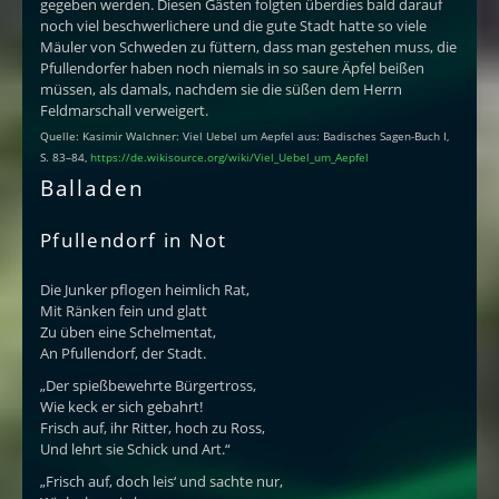
gegeben werden. Diesen Gästen folgten überdies bald darauf
noch viel beschwerlichere und die gute Stadt hatte so viele
Mäuler von Schweden zu füttern, dass man gestehen muss, die
Pfullendorfer haben noch niemals in so saure Äpfel beißen
müssen, als damals, nachdem sie die süßen dem Herrn
Feldmarschall verweigert.
Quelle: Kasimir Walchner: Viel Uebel um Aepfel aus: Badisches Sagen-Buch I,
S. 83–84,
https://de.wikisource.org/wiki/Viel_Uebel_um_Aepfel
Balladen
Pfullendorf in Not
Die Junker pflogen heimlich Rat,
Mit Ränken fein und glatt
Zu üben eine Schelmentat,
An Pfullendorf, der Stadt.
„Der spießbewehrte Bürgertross,
Wie keck er sich gebahrt!
Frisch auf, ihr Ritter, hoch zu Ross,
Und lehrt sie Schick und Art.“
„Frisch auf, doch leis‘ und sachte nur,