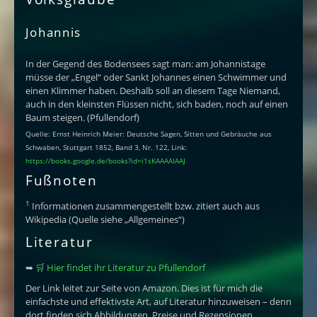
Johannis
In der Gegend des Bodensees sagt man: am Johannistage
müsse der „Engel“ oder Sankt Johannes einen Schwimmer und
einen Klimmer haben. Deshalb soll an diesem Tage Niemand,
auch in den kleinsten Flüssen nicht, sich baden, noch auf einen
Baum steigen. (Pfullendorf)
Quelle: Ernst Heinrich Meier: Deutsche Sagen, Sitten und Gebräuche aus
Schwaben, Stuttgart 1852, Band 3, Nr. 122, Link:
https://books.google.de/books?id=i1sKAAAAIAAJ
Fußnoten
1
Informationen zusammengestellt bzw. zitiert auch aus
Wikipedia (Quelle siehe „Allgemeines“)
Literatur
➥
🛒 Hier findet ihr Literatur zu Pfullendorf
Der Link leitet zur Seite von Amazon. Dies ist für mich die
einfachste und effektivste Art, auf Literatur hinzuweisen – denn
dort finden sich Abbildungen, Preise und Rezensionen.