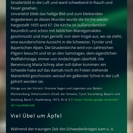
Gnadenbild in die Luft und ward schwebend in Rauch und
Feuer gesehen.
Unverletzt blieb das heilige Bild und zum bleibenden
Angedenken an dieses Wunder wurde die Kirche wieder
hergestellt 1655 นnd 67. Die Kirche ist außerordentlich
freundlich und schön mit lieblichen Wandgemälden
geschmückt und man genießt von dem Hügel aus, wo sie steht,
eine wunderschöne Aussicht in die Schweizer, Tyroler und
Bayerischen Alpen. Die Gnadenkirche wird von zahlreichen
Pilgern besucht und ist an den Samstagen, dem eigentlichen
Wallfahrtstage, immer von Andächtigen überfüllt. Die
Benennung Maria Schrey aber soll daher kommen: ein
Schwede habe auf das damals noch im Freien stehende
Marienbild geschossen, worauf ein gellender Schrei in der Luft
gehört worden sei.
Klänge aus der Vorzeit: Fromme Sagen und Legenden aus Baden,
Württemberg, Hohenzollern, Elsaß, der Schweiz, Tyrol, Vorarlberg, Bayern und
Salzburg, Band 1, Kupferberg, 1873, Nr.8, S.7,
https://books.google.de/books?
id=1xxcAAAAcAAJ
Viel Übel um Äpfel
Während der traurigen Zeit des Schwedenkrieges kam u. A.