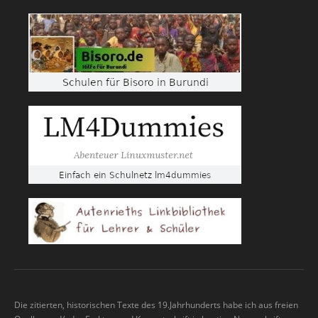
Die zitierten, historischen Texte des 19.Jahrhunderts habe ich aus freien