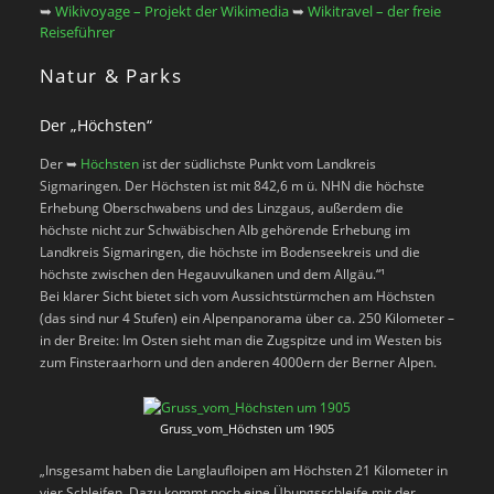
➥
Wikivoyage – Projekt der Wikimedia
➥
Wikitravel – der freie
Reiseführer
Natur & Parks
Der „Höchsten“
Der ➥
Höchsten
ist der südlichste Punkt vom Landkreis
Sigmaringen. Der Höchsten ist mit 842,6 m ü. NHN die höchste
Erhebung Oberschwabens und des Linzgaus, außerdem die
höchste nicht zur Schwäbischen Alb gehörende Erhebung im
Landkreis Sigmaringen, die höchste im Bodenseekreis und die
höchste zwischen den Hegauvulkanen und dem Allgäu.“¹
Bei klarer Sicht bietet sich vom Aussichtstürmchen am Höchsten
(das sind nur 4 Stufen) ein Alpenpanorama über ca. 250 Kilometer –
in der Breite: Im Osten sieht man die Zugspitze und im Westen bis
zum Finsteraarhorn und den anderen 4000ern der Berner Alpen.
Gruss_vom_Höchsten um 1905
„Insgesamt haben die Langlaufloipen am Höchsten 21 Kilometer in
vier Schleifen. Dazu kommt noch eine Übungsschleife mit der