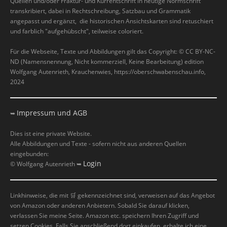
Quellen und/oder Fraktur- und Kurrentschrift in heutige Normschrift
transkribiert, dabei in Rechtschreibung, Satzbau und Grammatik
angepasst und ergänzt, die historischen Ansichtskarten sind retuschiert
und farblich "aufgehübscht", teilweise coloriert.
Für die Webseite, Texte und Abbildungen gilt das Copyright: © CC BY-NC-
ND (Namensnennung, Nicht kommerziell, Keine Bearbeitung) edition
Wolfgang Autenrieth, Krauchenwies, https://oberschwabenschau.info,
2024
Impressum und AGB
➥
Dies ist eine private Website.
Alle Abbildungen und Texte - sofern nicht aus anderen Quellen
eingebunden:
Login
© Wolfgang Autenrieth ➥
Linkhinweise, die mit
🛒
gekennzeichnet sind, verweisen auf das Angebot
von Amazon oder anderen Anbietern. Sobald Sie darauf klicken,
verlassen Sie meine Seite. Amazon etc. speichern Ihren Zugriff und
setzen Cookies. Falls Sie anschließend dort einkaufen, erhalte ich eine