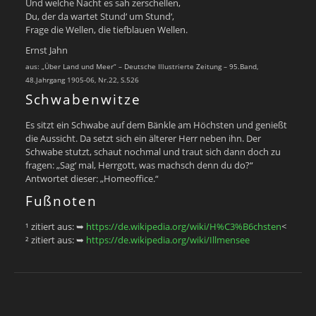
Und welche Nacht es sah zerschellen,
Du, der da wartet Stund‘ um Stund‘,
Frage die Wellen, die tiefblauen Wellen.
Ernst Jahn
aus: „Über Land und Meer“ – Deutsche Illustrierte Zeitung – 95.Band,
48.Jahrgang 1905-06, Nr.22, S.526
Schwabenwitze
Es sitzt ein Schwabe auf dem Bänkle am Höchsten und genießt
die Aussicht. Da setzt sich ein älterer Herr neben ihn. Der
Schwabe stutzt, schaut nochmal und traut sich dann doch zu
fragen: „Sag‘ mal, Herrgott, was machsch denn du do?“
Antwortet dieser: „Homeoffice.“
Fußnoten
¹ zitiert aus: ➥
https://de.wikipedia.org/wiki/H%C3%B6chsten
<
² zitiert aus: ➥
https://de.wikipedia.org/wiki/Illmensee