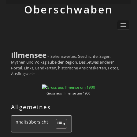
Ober­schwaben
Ortsliste / Sitemap
Oberschwaben – Orte mit Geschichte(n)
Sehenswertes
Schwäbisch
Illmensee
– Sehenswertes, Geschichte, Sagen,
Info
Mythen und Volksglaube der Region. Das „etwas andere“
Portal. Links, Landkarten, historische Ansichtskarten, Fotos,
Ausflugsziele …
Gruss aus Illmense um 1900
Allgemeines
Inhaltsübersicht