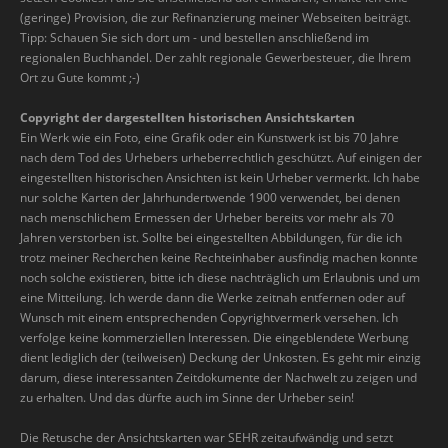
(geringe) Provision, die zur Refinanzierung meiner Webseiten beiträgt.
Tipp: Schauen Sie sich dort um - und bestellen anschließend im
regionalen Buchhandel. Der zahlt regionale Gewerbesteuer, die Ihrem
Ort zu Gute kommt ;-)
Copyright der dargestellten historischen Ansichtskarten
Ein Werk wie ein Foto, eine Grafik oder ein Kunstwerk ist bis 70 Jahre
nach dem Tod des Urhebers urheberrechtlich geschützt. Auf einigen der
eingestellten historischen Ansichten ist kein Urheber vermerkt. Ich habe
nur solche Karten der Jahrhundertwende 1900 verwendet, bei denen
nach menschlichem Ermessen der Urheber bereits vor mehr als 70
Jahren verstorben ist. Sollte bei eingestellten Abbildungen, für die ich
trotz meiner Recherchen keine Rechteinhaber ausfindig machen konnte
noch solche existieren, bitte ich diese nachträglich um Erlaubnis und um
eine Mitteilung. Ich werde dann die Werke zeitnah entfernen oder auf
Wunsch mit einem entsprechenden Copyrightvermerk versehen. Ich
verfolge keine kommerziellen Interessen. Die eingeblendete Werbung
dient lediglich der (teilweisen) Deckung der Unkosten. Es geht mir einzig
darum, diese interessanten Zeitdokumente der Nachwelt zu zeigen und
zu erhalten. Und das dürfte auch im Sinne der Urheber sein!
Die Retusche der Ansichtskarten war SEHR zeitaufwändig und setzt