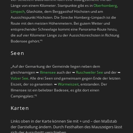
Länge von einem Kilometer. Startpunkte gibt es in
Oberhomberg
,
Limpach
, Glashütte, dem Berggasthof Höchsten und am
Aussichtspunkt Höchsten. Die Strecke Homberg–Limpach ist die
Route mit den meisten Höhenmetern. Bei gutem Wetter und
entsprechender Schneelage kommt eine Panorama-Route hinzu,
die auf vier Kilometer Länge zu der Aussichtsreichsten in Richtung
Bodensee gehört.“¹
Seen
„Auf der Gemarkung der Gemeinde liegen neben dem
gleichnamigen ➥
Illmensee
auch der ➥
Ruschweiler See
und der ➥
Volzer See
. Alle drei Seen sind gemeinsam gegen Ende der letzten
Eiszeit, der so genannten ➥
Würmeiszeit
, entstanden. Der
Illmensee ist ein beliebter Badesee, es gibt dort einen
Campingplatz.“²
Karten
Links oben in der Karte können Sie mit + und – den Maßstab
der Darstellung ändern. Durch Festhalten des Mauszeigers lässt
sich der Ausschnitt verschieben.