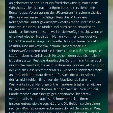
an geheiratet haben. Es ist ein feierlicher Umzug. Von einem
Wirtshaus, allwo sie nachher ihren Tanz halten, ziehen die
Bursche aus. Voran springt der „Fâsnetnarr“ in seinem säckigen
Kleid und mit seiner mächtigen Peitsche. Mit seinem
Rollengeschell unter gewaltigem »knëlle« rennt und tut er wie
nochmal ein Narr. Die Kinder und auch schon erwachsene
Mädchen fürchten ihn sehr, weil er sie »rueßig« macht, wenn er
eins »vertwischt«. Nach dem Narren kommen zwei oder vier
Läufer. Die sind so angethan: weiße Hosen, schöne Bändel um
»d’Knui« und um »d’Aerm«, schöne Hosenträger, ein
schneeweißes Hemd und ein kleines Hütlein auf dem Kopf. Die
Läufer haben natürlich auch Peitschen, denn das »Schnellen«
ist beim ganzen Fest die Hauptsache. Darum nimmt man auch
nur solche zum Fest, die recht »schnellen« können. Jetzt kommt
der Zug: die Gesellen mit der Musik. Sie haben schwarze Fräcke
an und Seidenhüte auf dem Kopfe. Auch die »Hent schet«
dürfen nicht fehlen. Einer von der Musikbande hat eine
Weinkante in der Hand, gefüllt; ein anderer trägt einen dicken
Prügel, reichlich mit schönen Bändern verziert. Zwei von der
Bande machen auf: einer geiget, der andere »klanêtet«,
versteht sich, haben auch sie schöne Bändel an ihren
Instrumenten, wie die sog. »Läufer«. Die Beiden spielen einen
rechten »Rochesbumpernickelsmarsch« auf dem ganzen Weg.
Ueberall stehen Leute herum und die Jugend springt, was sie