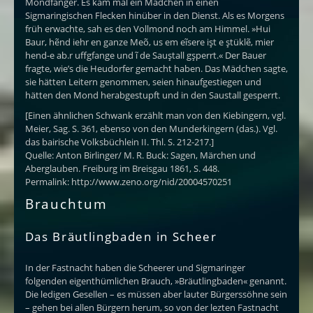
Mondfanger. Es kam mal ein Mädchen in einen
Sigmaringischen Flecken hinüber in den Dienst. Als es Morgens
früh erwachte, sah es den Vollmond noch am Himmel. »Hui
Baur, hẽnd iehr en ganze Meõ, us em eĩsere işt e ştüklẽ, mier
hend-e ab.r uffgfange und ĩ de Sauştall gşperrt.« Der Bauer
fragte, wie’s die Heudorfer gemacht haben. Das Mädchen sagte,
sie hätten Leitern genommen, seien hinaufgestiegen und
hätten den Mond herabgestupft und in den Saustall gesperrt.
[Einen ähnlichen Schwank erzählt man von den Kiebingern, vgl.
Meier, Sag. S. 361, ebenso von den Munderkingern (das.). Vgl.
das bairische Volksbüchlein II. Thl. S. 212-217.]
Quelle: Anton Birlinger/ M. R. Buck: Sagen, Märchen und
Aberglauben. Freiburg im Breisgau 1861, S. 448.
Permalink: http://www.zeno.org/nid/20004570251
Brauchtum
Das Bräutlingbaden in Scheer
In der Fastnacht haben die Scheerer und Sigmaringer
folgenden eigenthümlichen Brauch, »Bräutlingbaden« genannt.
Die ledigen Gesellen – es müssen aber lauter Bürgerssöhne sein
– gehen bei allen Bürgern herum, so von der lezten Fastnacht