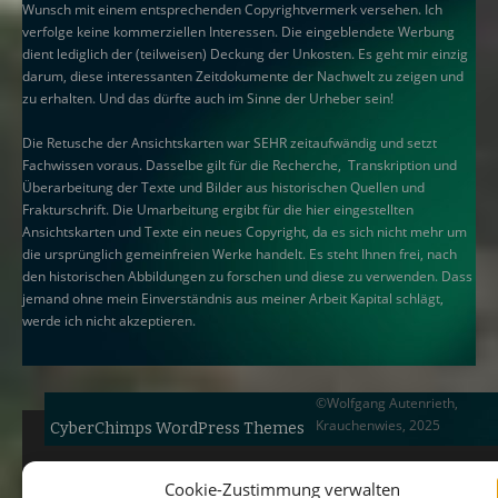
Wunsch mit einem entsprechenden Copyrightvermerk versehen. Ich
verfolge keine kommerziellen Interessen. Die eingeblendete Werbung
dient lediglich der (teilweisen) Deckung der Unkosten. Es geht mir einzig
darum, diese interessanten Zeitdokumente der Nachwelt zu zeigen und
zu erhalten. Und das dürfte auch im Sinne der Urheber sein!
Die Retusche der Ansichtskarten war SEHR zeitaufwändig und setzt
Fachwissen voraus. Dasselbe gilt für die Recherche, Transkription und
Überarbeitung der Texte und Bilder aus historischen Quellen und
Frakturschrift. Die Umarbeitung ergibt für die hier eingestellten
Ansichtskarten und Texte ein neues Copyright, da es sich nicht mehr um
die ursprünglich gemeinfreien Werke handelt. Es steht Ihnen frei, nach
den historischen Abbildungen zu forschen und diese zu verwenden. Dass
jemand ohne mein Einverständnis aus meiner Arbeit Kapital schlägt,
werde ich nicht akzeptieren.
©Wolfgang Autenrieth,
Krauchenwies, 2025
CyberChimps WordPress Themes
Cookie-Zustimmung verwalten