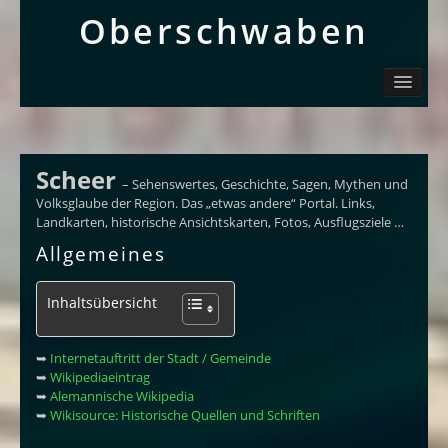
Ober­schwaben
Ortsliste / Sitemap
Oberschwaben – Orte mit Geschichte(n)
Sehenswertes
Schwäbisch
Scheer
– Sehenswertes, Geschichte, Sagen, Mythen und
Info
Volksglaube der Region. Das „etwas andere“ Portal. Links,
Landkarten, historische Ansichtskarten, Fotos, Ausflugsziele …
Allgemeines
Inhaltsübersicht
➥
Internetauftritt der Stadt / Gemeinde
➥
Wikipediaeintrag
➥
Alemannische Wikipedia
➥
Wikisource: Historische Quellen und Schriften