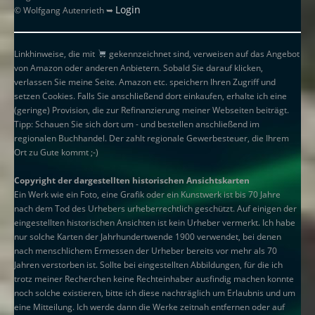
Login
© Wolfgang Autenrieth ➥
Linkhinweise, die mit
gekennzeichnet sind, verweisen auf das Angebot
von Amazon oder anderen Anbietern. Sobald Sie darauf klicken,
verlassen Sie meine Seite. Amazon etc. speichern Ihren Zugriff und
setzen Cookies. Falls Sie anschließend dort einkaufen, erhalte ich eine
(geringe) Provision, die zur Refinanzierung meiner Webseiten beiträgt.
Tipp: Schauen Sie sich dort um - und bestellen anschließend im
regionalen Buchhandel. Der zahlt regionale Gewerbesteuer, die Ihrem
Ort zu Gute kommt ;-)
Copyright der dargestellten historischen Ansichtskarten
Ein Werk wie ein Foto, eine Grafik oder ein Kunstwerk ist bis 70 Jahre
nach dem Tod des Urhebers urheberrechtlich geschützt. Auf einigen der
eingestellten historischen Ansichten ist kein Urheber vermerkt. Ich habe
nur solche Karten der Jahrhundertwende 1900 verwendet, bei denen
nach menschlichem Ermessen der Urheber bereits vor mehr als 70
Jahren verstorben ist. Sollte bei eingestellten Abbildungen, für die ich
trotz meiner Recherchen keine Rechteinhaber ausfindig machen konnte
noch solche existieren, bitte ich diese nachträglich um Erlaubnis und um
eine Mitteilung. Ich werde dann die Werke zeitnah entfernen oder auf