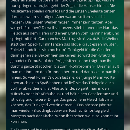
nur springen kann. Jezt geht der Zug in die Häuser hinein. Die
Musikanten spielen drauf los und die jungen Eheleute tanzen
darnach, wenn sie mögen. Aber warum sollten sie nicht
mögen? Die jungen Weiber mögen immer gern tanzen. Aber
wie geht’s denen? Dieweil sie tanzen, stiehlt ihnen der Narr das
Fleisch aus dem Hafen und einen Braten vom Kamin herab und
springt mit fort. Gar manches Mal trug sich’s zu, daß die Weiber
statt dem Speck für ihr Tanzen das bloße Kraut essen mußten.
Zuletzt handelt es sich noch um’s Trinkgeld für die Gesellen;
dann gehen sie. Bekommen sie keines, so wird der »Bräutling
gebadet«. Er muß auf den Prügel sitzen, dann trägt man ihn
durch’s ganze Städtchen, bis zum »Rohrbronnen«. Dreimal läuft
man mit ihm um den Brunnen herum und dann »keit« man ihn
hinein. So weit kommt’s doch fast nie: der junge Mann wollte
eben auch einen Spaß haben und ließ sie das Trinkgeld auch
vorher abverdienen. Ist Alles zu Ende, so geht man in den
»Hirsch« oder in’s »Bräuhaus« und hält einen Gesellentanz und
ist lustig und heiterer Dinge. Das gestohlene Fleisch läßt man
kochen, das Trinkgeld vertrinkt man. – Das nächste Jahr tut
man wieder »Bräutlingbaden« am Fastnachtmontag gleich
Morgens nach der Kirche. Wenn ihr’s sehen wollt, so könnet ihr
kommen.
Zu Scheer und in der Umgegend ist noch die Sitte, daß die