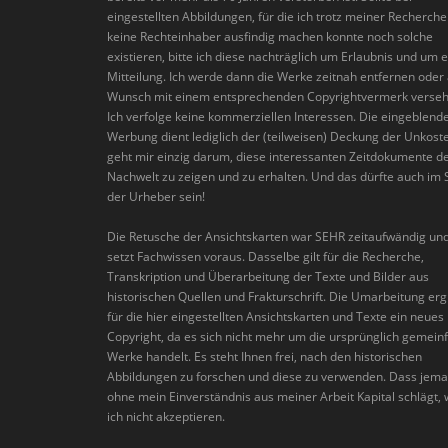
eingestellten Abbildungen, für die ich trotz meiner Recherch
keine Rechteinhaber ausfindig machen konnte noch solche
existieren, bitte ich diese nachträglich um Erlaubnis und um 
Mitteilung. Ich werde dann die Werke zeitnah entfernen oder 
Wunsch mit einem entsprechenden Copyrightvermerk verseh
Ich verfolge keine kommerziellen Interessen. Die eingeblend
Werbung dient lediglich der (teilweisen) Deckung der Unkoste
geht mir einzig darum, diese interessanten Zeitdokumente d
Nachwelt zu zeigen und zu erhalten. Und das dürfte auch im 
der Urheber sein!
Die Retusche der Ansichtskarten war SEHR zeitaufwändig un
setzt Fachwissen voraus. Dasselbe gilt für die Recherche,
Transkription und Überarbeitung der Texte und Bilder aus
historischen Quellen und Frakturschrift. Die Umarbeitung erg
für die hier eingestellten Ansichtskarten und Texte ein neues
Copyright, da es sich nicht mehr um die ursprünglich gemein
Werke handelt. Es steht Ihnen frei, nach den historischen
Abbildungen zu forschen und diese zu verwenden. Dass jem
ohne mein Einverständnis aus meiner Arbeit Kapital schlägt,
ich nicht akzeptieren.