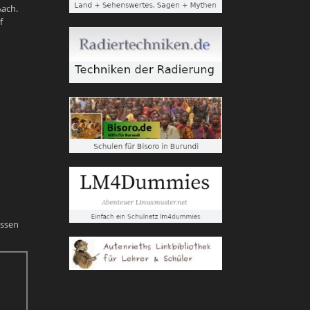
Aach.
f
üssen