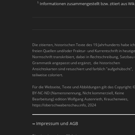
1
Informationen zusammengestellt bzw. zitiert aus Wiki
Die zitierten, historischen Texte des 19.Jahrhunderts habe ic
freien Quellen und/oder Fraktur- und Kurrentschrift in heutig
Normschrift transkribiert, dabei in Rechtschreibung, Satzbau
Grammatik angepasst und ergänzt, die historischen
Ansichtskarten sind retuschiert und farblich "aufgehübscht",
teilweise coloriert.
Für die Webseite, Texte und Abbildungen gilt das Copyright: 
BY-NC-ND (Namensnennung, Nicht kommerziell, Keine
Bearbeitung) edition Wolfgang Autenrieth, Krauchenwies,
https://oberschwabenschau.info, 2024
Impressum und AGB
➥