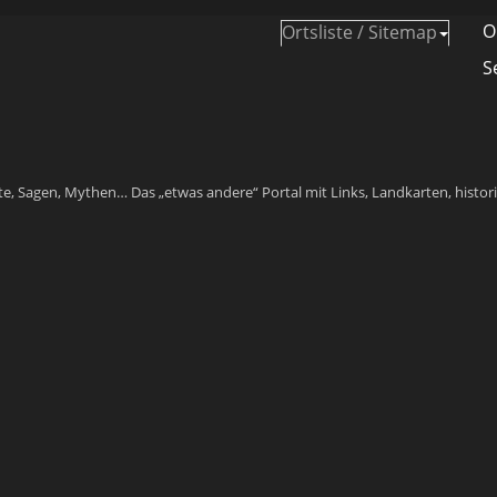
O
Ortsliste / Sitemap
S
e, Sagen, Mythen… Das „etwas andere“ Portal mit Links, Landkarten, histor