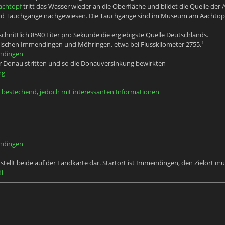
achtopf
tritt das Wasser wieder an die Oberfläche und bildet die Quelle der 
d Tauchgänge nachgewiesen. Die Tauchgänge sind im Museum am Aachtop
hnittlich 8590 Liter pro Sekunde die ergiebigste Quelle Deutschlands.
1
zwischen Immendingen und Möhringen, etwa bei Flusskilometer 2755.
ndingen
der Donau stritten und so die Donauversinkung bewirkten
ng
t bestechend, jedoch mit interessanten Informationen
ndingen
tellt beide auf der Landkarte dar. Startort ist Immendingen, den Zielort m
i