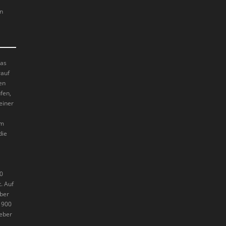
en
das
rauf
en
fen,
einer
im
die
70
. Auf
eber
1900
eber