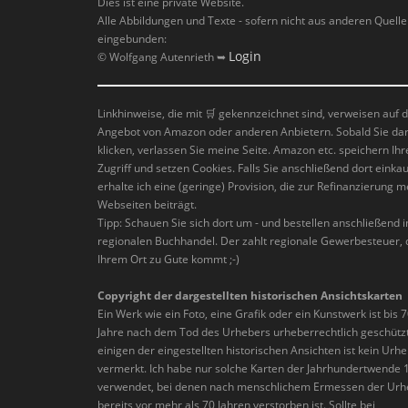
Dies ist eine private Website.
Alle Abbildungen und Texte - sofern nicht aus anderen Quell
eingebunden:
Login
© Wolfgang Autenrieth ➥
Linkhinweise, die mit
🛒
gekennzeichnet sind, verweisen auf 
Angebot von Amazon oder anderen Anbietern. Sobald Sie da
klicken, verlassen Sie meine Seite. Amazon etc. speichern Ihr
Zugriff und setzen Cookies. Falls Sie anschließend dort einkau
erhalte ich eine (geringe) Provision, die zur Refinanzierung m
Webseiten beiträgt.
Tipp: Schauen Sie sich dort um - und bestellen anschließend 
regionalen Buchhandel. Der zahlt regionale Gewerbesteuer, 
Ihrem Ort zu Gute kommt ;-)
Copyright der dargestellten historischen Ansichtskarten
Ein Werk wie ein Foto, eine Grafik oder ein Kunstwerk ist bis 
Jahre nach dem Tod des Urhebers urheberrechtlich geschützt
einigen der eingestellten historischen Ansichten ist kein Urh
vermerkt. Ich habe nur solche Karten der Jahrhundertwende 
verwendet, bei denen nach menschlichem Ermessen der Urh
bereits vor mehr als 70 Jahren verstorben ist. Sollte bei