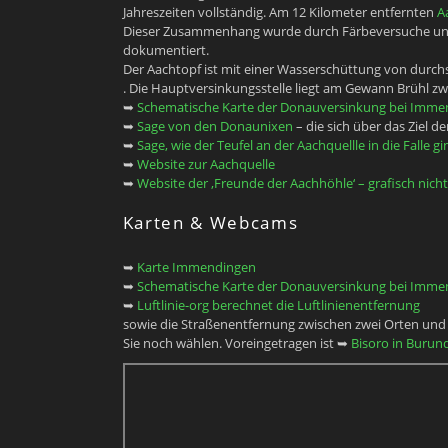
Jahreszeiten vollständig. Am 12 Kilometer entfernten
A
Dieser Zusammenhang wurde durch Färbeversuche un
dokumentiert.
Der Aachtopf ist mit einer Wasserschüttung von durchsc
. Die Hauptversinkungsstelle liegt am Gewann Brühl 
➥
Schematische Karte der Donauversinkung bei Imme
➥
Sage von den Donaunixen
– die sich über das Ziel 
➥
Sage, wie der Teufel an der Aachquellle in die Falle gi
➥
Website zur Aachquelle
➥
Website der ‚Freunde der Aachhöhle‘ – grafisch nich
Karten & Webcams
➥
Karte Immendingen
➥
Schematische Karte der Donauversinkung bei Imme
➥
Luftlinie-org berechnet die Luftlinienentfernung
sowie die Straßenentfernung zwischen zwei Orten und s
Sie noch wählen. Voreingetragen ist ➥
Bisoro in Burund