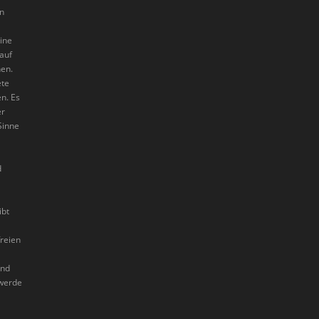
en
eine
auf
en.
ete
n. Es
er
Sinne
d
ibt
freien
and
 werde