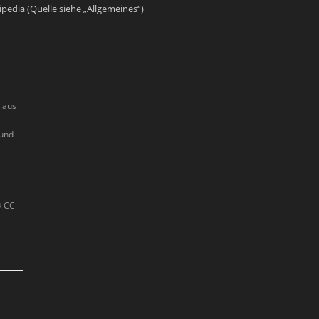
pedia (Quelle siehe „Allgemeines“)
h aus
e
 und
© CC