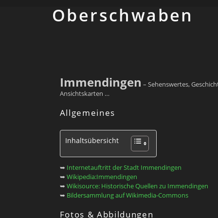
Ober­schwaben
Immendingen
– Sehenswertes, Geschicht
Ansichtskarten …
Allgemeines
Inhaltsübersicht
➥
Internetauftritt der Stadt Immendingen
➥
Wikipedia:Immendingen
➥
Wikisource: Historische Quellen zu Immendingen
➥
Bildersammlung auf Wikimedia-Commons
Fotos & Abbildungen