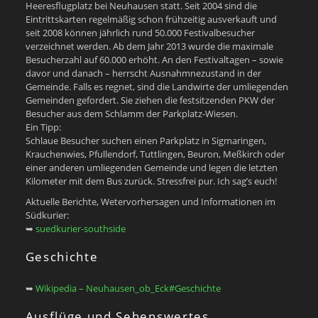
Heeresflugplatz bei Neuhausen statt. Seit 2004 sind die
Eintrittskarten regelmäßig schon frühzeitig ausverkauft und
seit 2008 können jährlich rund 50.000 Festivalbesucher
verzeichnet werden. Ab dem Jahr 2013 wurde die maximale
Besucherzahl auf 60.000 erhöht. An den Festivaltagen – sowie
davor und danach – herrscht Ausnahmnezustand in der
Gemeinde. Falls es regnet, sind die Landwirte der umliegenden
Gemeinden gefordert. Sie ziehen die festsitzenden PKW der
Besucher aus dem Schlamm der Parkplatz-Wiesen.
Ein Tipp:
Schlaue Besucher suchen einen Parkplatz in Sigmaringen,
Krauchenwies, Pfullendorf, Tuttlingen, Beuron, Meßkirch oder
einer anderen umliegenden Gemeinde und legen die letzten
Kilometer mit dem Bus zurück. Stressfrei pur. Ich sag’s euch!
Aktuelle Berichte, Wetervorhersagen und Informationen im
Südkurier:
➥
suedkurier-southside
Geschichte
➥
Wikipedia – Neuhausen_ob_Eck#Geschichte
Ausflüge und Sehenswertes