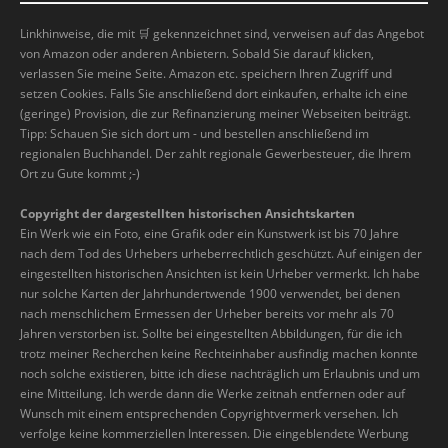
Linkhinweise, die mit
🛒
gekennzeichnet sind, verweisen auf das Angebot
von Amazon oder anderen Anbietern. Sobald Sie darauf klicken,
verlassen Sie meine Seite. Amazon etc. speichern Ihren Zugriff und
setzen Cookies. Falls Sie anschließend dort einkaufen, erhalte ich eine
(geringe) Provision, die zur Refinanzierung meiner Webseiten beiträgt.
Tipp: Schauen Sie sich dort um - und bestellen anschließend im
regionalen Buchhandel. Der zahlt regionale Gewerbesteuer, die Ihrem
Ort zu Gute kommt ;-)
Copyright der dargestellten historischen Ansichtskarten
Ein Werk wie ein Foto, eine Grafik oder ein Kunstwerk ist bis 70 Jahre
nach dem Tod des Urhebers urheberrechtlich geschützt. Auf einigen der
eingestellten historischen Ansichten ist kein Urheber vermerkt. Ich habe
nur solche Karten der Jahrhundertwende 1900 verwendet, bei denen
nach menschlichem Ermessen der Urheber bereits vor mehr als 70
Jahren verstorben ist. Sollte bei eingestellten Abbildungen, für die ich
trotz meiner Recherchen keine Rechteinhaber ausfindig machen konnte
noch solche existieren, bitte ich diese nachträglich um Erlaubnis und um
eine Mitteilung. Ich werde dann die Werke zeitnah entfernen oder auf
Wunsch mit einem entsprechenden Copyrightvermerk versehen. Ich
verfolge keine kommerziellen Interessen. Die eingeblendete Werbung