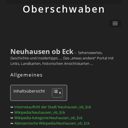
Ober­schwaben
Ortsliste / Sitemap
Oberschwaben – Orte mit Geschichte(n)
Sehenswertes
Schwäbisch
Neuhausen ob Eck
– Sehenswertes,
Info
Geschichte und Insidertipps. … Das „etwas andere“ Portal mit
Links, Landkarten, historischen Ansichtskarten …
Allgemeines
Inhaltsübersicht
➥
Internetauftritt der Stadt Neuhausen_ob_Eck
➥
Wikipedia:Neuhausen_ob_Eck
➥
Wikipedia-Kategorie:Neuhausen_ob_Eck
➥
Alemannische Wikipedia:Neuhausen_ob_Eck