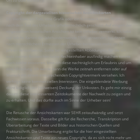
Ort zu Gute kommt ;-)
Copyright der dargestellten historischen Ansichtskarten
Ein Werk wie ein Foto, eine Grafik oder ein Kunstwerk ist bis 70 Jahre
nach dem Tod des Urhebers urheberrechtlich geschützt. Auf einigen der
eingestellten historischen Ansichten ist kein Urheber vermerkt. Ich habe
nur solche Karten der Jahrhundertwende 1900 verwendet, bei denen
nach menschlichem Ermessen der Urheber bereits vor mehr als 70
Jahren verstorben ist. Sollte bei eingestellten Abbildungen, für die ich
trotz meiner Recherchen keine Rechteinhaber ausfindig machen konnte
noch solche existieren, bitte ich diese nachträglich um Erlaubnis und um
eine Mitteilung. Ich werde dann die Werke zeitnah entfernen oder auf
Wunsch mit einem entsprechenden Copyrightvermerk versehen. Ich
verfolge keine kommerziellen Interessen. Die eingeblendete Werbung
dient lediglich der (teilweisen) Deckung der Unkosten. Es geht mir einzig
darum, diese interessanten Zeitdokumente der Nachwelt zu zeigen und
zu erhalten. Und das dürfte auch im Sinne der Urheber sein!
Die Retusche der Ansichtskarten war SEHR zeitaufwändig und setzt
Fachwissen voraus. Dasselbe gilt für die Recherche, Transkription und
Überarbeitung der Texte und Bilder aus historischen Quellen und
Frakturschrift. Die Umarbeitung ergibt für die hier eingestellten
Ansichtskarten und Texte ein neues Copyright, da es sich nicht mehr um