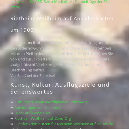
➥
Filme in der ARD-Retro-Mediathek (Filmbeiträge der 60er-
Jahre)
Rietheim-Weilheim auf Ansichtskarten
um 1900
Ein
Klick ins Bild
zeigt die vergrößerte Darstellung und startet
den Slideshow-Browser mit Titel und Jahr des Poststempels.
Mit dem Pfeil in der rechten und linken Bildmitte können Sie
vor- und zurückblättern. Die Karten wurden von mir digital
„aufgehübscht“, farbkorrigiert und von Schmutz und
Beschriftung befreit.
Viel Spaß bei der Zeitreise!
Kunst, Kultur, Ausflugsziele und
Sehenswertes
➥
Kultur und Sehenswürdigkeiten (Wikipedia)
➥
Abbildungen auf ‚Bildindex‘
➥
Bilder auf ‚Google-Art‘
➥
Rietheim-Weilheim auf ‚Zeno-Org‘
➥
Suchfunktion nutzen für Rietheim-Weilheim auf leo-bw.de