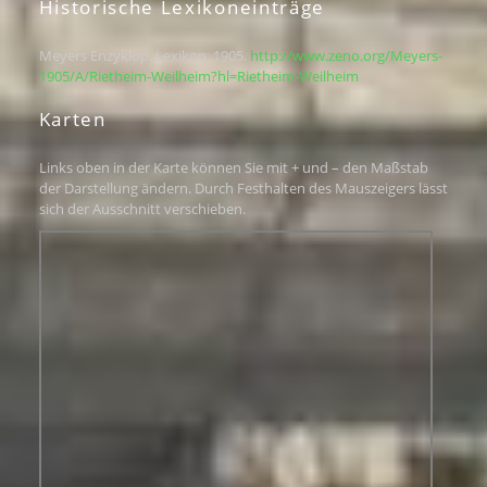
Historische Lexikoneinträge
Meyers Enzyklop. Lexikon, 1905.
http://www.zeno.org/Meyers-
1905/A/Rietheim-Weilheim?hl=Rietheim-Weilheim
Karten
Links oben in der Karte können Sie mit + und – den Maßstab
der Darstellung ändern. Durch Festhalten des Mauszeigers lässt
sich der Ausschnitt verschieben.