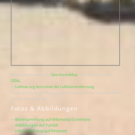
Karte eingebunden aus
OpenStreetMap
– Veröffentlicht unter
ODbL.
➥
Luftlinie-org berechnet die Luftlinienentfernung
sowie die Straßenentfernung zwischen zwei Orten und stellt beide
auf der Landkarte dar.
Fotos & Abbildungen
➥
Bildersammlung auf Wikimedia-Commons
➥
Abbildungen auf Tumblr
➥
Infos und Fotos auf Pinterest