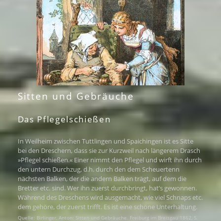
Sitten und Gebräuche
Das Pflegelschießen
In Weilheim zwischen Tuttlingen und Spaichingen ist es Sitte
bei den Dreschern, dass sie zur Kurzweil nach längerem Drasch
»Pflegel schießen.« Einer nimmt den Pflegel und wirft ihn durch
den untern Durchzug, d.h. durch den dem Scheuertenn
nächsten Balken, der die andern Balken trägt, auf dem die
Bretter etc. sind. Wer ihn zuerst durchbringt, hat’s gewonnen.
Während des Dreschens wird ausgemacht, wie viel Schnaps etc.
dem gehöre, der zuerst trifft. Es ist eine schöne Unterhaltung.
Quelle: Birlinger, Anton: Sitten und Gebräuche. Freiburg im Breisgau 1862, S.