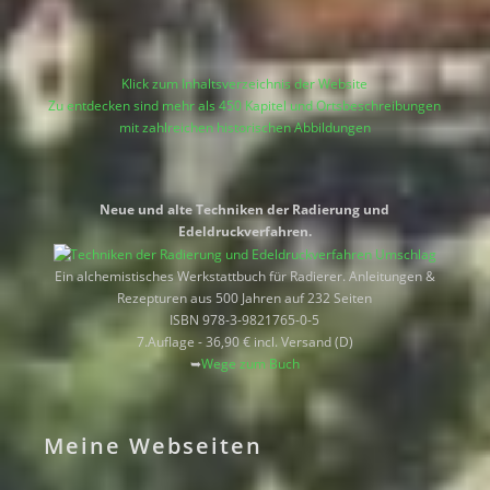
Klick zum Inhaltsverzeichnis der Website
Zu entdecken sind mehr als 450 Kapitel und Ortsbeschreibungen
mit zahlreichen historischen Abbildungen
Neue und alte Techniken der Radierung und
Edeldruckverfahren.
Ein alchemistisches Werkstattbuch für Radierer. Anleitungen &
Rezepturen aus 500 Jahren auf 232 Seiten
ISBN 978-3-9821765-0-5
7.Auflage - 36,90 € incl. Versand (D)
➥
Wege zum Buch
Meine Webseiten