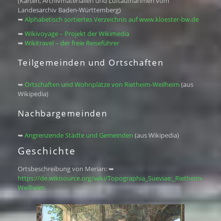
(Karten, Archivmaterialien und Luftaufnahmen vom
Landesarchiv Baden-Württemberg)
➥
Alphabetisch sortiertes Verzeichnis auf www.kloester-bw.de
➥
Wikivoyage – Projekt der Wikimedia
➥
Wikitravel – der freie Reiseführer
Teilgemeinden und Ortschaften
➥
Ortschaften und Wohnplätze von Rietheim-Weilheim
(aus
Wikipedia)
Nachbargemeinden
➥
Angrenzende Städte und Gemeinden
(aus Wikipedia)
Geschichte
Ortsbeschreibung von Merian: ➥
https://de.wikisource.org/wiki/Topographia_Sueviae:_Rietheim-
Weilheim