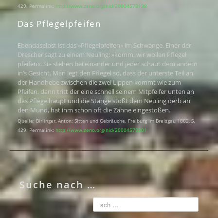
429. Permalink:
http://www.zeno.org/nid/20004578198
Das Pflegelpfeifen
Ebendaselbst ist das »Pflegelpfeifen« im Schwange. Einer der
Drescher sagt zu einem Neuling: »komm, wir wollen Pflegel
pfeifen«. Sie stehen bei einander und jeder schaut dem andern
in’s Gesicht. Man legt den Pflegel so, dass der unterste Teil an
der Handhebe zwischen die zwei Lippen kommt wie zum
Pfeifen, dann tritt der eine schnell seinem Mitpfeifer unten an
das Pflegelhaupt und die Stange stößt dem Neuling derb an
den Mund, hat ihm schon oft die Zähne eingestoßen.
Quelle: Birlinger, Anton: Sitten und Gebräuche. Freiburg im Breisgau 1862, S.
429. Permalink:
http://www.zeno.org/nid/20004578201
Suche nach …