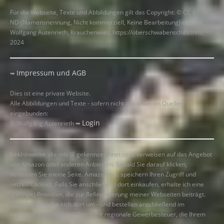
Für die Webseite, Texte und Abbildungen gilt das Copyright: © CC BY-NC-
ND (Namensnennung, Nicht kommerziell, Keine Bearbeitung) edition
Wolfgang Autenrieth, Krauchenwies, https://oberschwabenschau.info,
2024
Impressum und AGB
➥
Dies ist eine private Website.
Alle Abbildungen und Texte - sofern nicht aus anderen Quellen
eingebunden:
Login
© Wolfgang Autenrieth ➥
Linkhinweise, die mit
🛒
gekennzeichnet sind, verweisen auf das Angebot
von Amazon oder anderen Anbietern. Sobald Sie darauf klicken,
verlassen Sie meine Seite. Amazon etc. speichern Ihren Zugriff und
setzen Cookies. Falls Sie anschließend dort einkaufen, erhalte ich eine
(geringe) Provision, die zur Refinanzierung meiner Webseiten beiträgt.
Tipp: Schauen Sie sich dort um - und bestellen anschließend im
regionalen Buchhandel. Der zahlt regionale Gewerbesteuer, die Ihrem