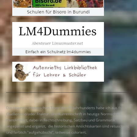
Die zitierten, historischen Texte des 19.Jahrhunderts habe ich aus freien
Quellen und/oder Fraktur- und Kurrentschrift in heutige Normschrift
transkribiert, dabei in Rechtschreibung, Satzbau und Grammatik
angepasst und ergänzt, die historischen Ansichtskarten sind retuschiert
und farblich "aufgehübscht", teilweise coloriert.