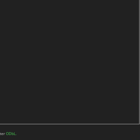
nter
ODbL.