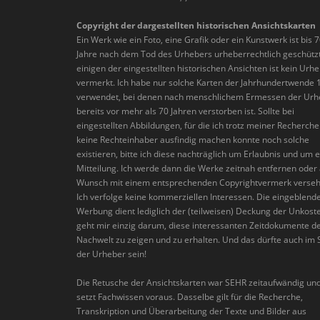
Copyright der dargestellten historischen Ansichtskarten
Ein Werk wie ein Foto, eine Grafik oder ein Kunstwerk ist bis 
Jahre nach dem Tod des Urhebers urheberrechtlich geschützt
einigen der eingestellten historischen Ansichten ist kein Urh
vermerkt. Ich habe nur solche Karten der Jahrhundertwende 
verwendet, bei denen nach menschlichem Ermessen der Urh
bereits vor mehr als 70 Jahren verstorben ist. Sollte bei
eingestellten Abbildungen, für die ich trotz meiner Recherch
keine Rechteinhaber ausfindig machen konnte noch solche
existieren, bitte ich diese nachträglich um Erlaubnis und um 
Mitteilung. Ich werde dann die Werke zeitnah entfernen oder 
Wunsch mit einem entsprechenden Copyrightvermerk verseh
Ich verfolge keine kommerziellen Interessen. Die eingeblend
Werbung dient lediglich der (teilweisen) Deckung der Unkoste
geht mir einzig darum, diese interessanten Zeitdokumente d
Nachwelt zu zeigen und zu erhalten. Und das dürfte auch im 
der Urheber sein!
Die Retusche der Ansichtskarten war SEHR zeitaufwändig un
setzt Fachwissen voraus. Dasselbe gilt für die Recherche,
Transkription und Überarbeitung der Texte und Bilder aus