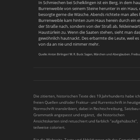
In Schmiechen bei Schelklingen ist ein Berg, in dem hau
Burrenweible
von seinem Steine herunter in ein Haus, 
besorgte gerne die Wäsche. Abends richtete man alles
Burrenweible kam hinten zum Haus herein durch ein eige
der Straße nach, sondern von der Straß ab, feldeinwär
Haustürlein zu. Wenn die Saaten stehen, sieht man das
gewöhnlich hautnackt. Des erbarmte die Leute, weil es 
von da an nie und nimmer mehr.
Quelle: Anton Birlinger/ M. R. Buck: Sagen, Märchen und Aberglauben. Freibur
Die zitierten, historischen Texte des 19.Jahrhunderts habe ic
freien Quellen und/oder Fraktur- und Kurrentschrift in heutig
Normschrift transkribiert, dabei in Rechtschreibung, Satzbau
Grammatik angepasst und ergänzt, die historischen
Ansichtskarten sind retuschiert und farblich "aufgehübscht",
teilweise coloriert.
Für die Webseite, Texte und Abbildungen gilt das Copyright: 