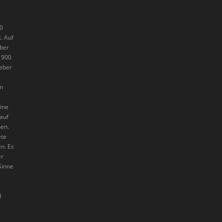
70
. Auf
eber
1900
eber
en
eine
auf
en.
ete
n. Es
er
Sinne
d