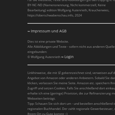
BY-NC-ND (Namensnennung, Nicht kommerziell, Keine
Bearbeitung) edition Wolfgang Autenrieth, Krauchenwies,
https://oberschwabenschau.info, 2024
Impressum und AGB
➥
Dies ist eine private Website.
Alle Abbildungen und Texte - sofern nicht aus anderen Quell
eingebunden:
Login
© Wolfgang Autenrieth ➥
Linkhinweise, die mit
🛒
gekennzeichnet sind, verweisen auf 
Angebot von Amazon oder anderen Anbietern. Sobald Sie da
klicken, verlassen Sie meine Seite. Amazon etc. speichern Ihr
Zugriff und setzen Cookies. Falls Sie anschließend dort einkau
erhalte ich eine (geringe) Provision, die zur Refinanzierung m
Webseiten beiträgt.
Tipp: Schauen Sie sich dort um - und bestellen anschließend 
regionalen Buchhandel. Der zahlt regionale Gewerbesteuer, 
Ihrem Ort zu Gute kommt ;-)