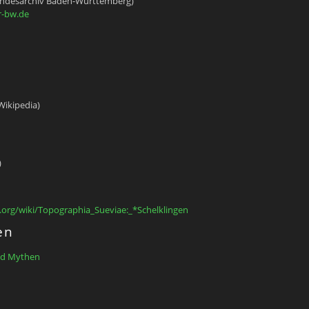
andesarchiv Baden-Württemberg)
r-bw.de
Wikipedia)
)
e.org/wiki/Topographia_Sueviae:_*Schelklingen
en