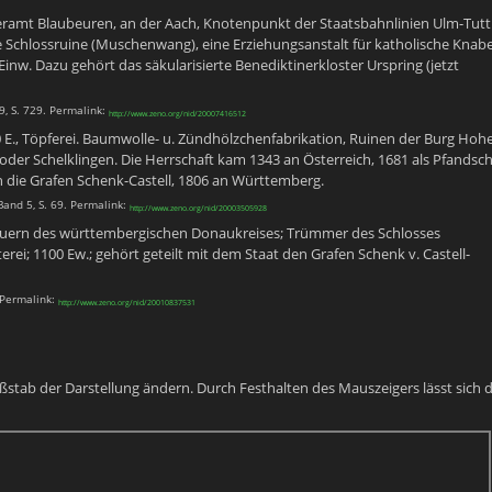
eramt Blaubeuren, an der Aach, Knotenpunkt der Staatsbahnlinien Ulm-Tutt
ine Schlossruine (Muschenwang), eine Erziehungsanstalt für katholische Knab
nw. Dazu gehört das säkularisierte Benediktinerkloster Urspring (jetzt
, S. 729. Permalink:
http://www.zeno.org/nid/20007416512
0 E., Töpferei. Baumwolle- u. Zündhölzchenfabrikation, Ruinen der Burg Hoh
oder Schelklingen. Die Herrschaft kam 1343 an Österreich, 1681 als Pfandsch
 die Grafen Schenk-Castell, 1806 an Württemberg.
Band 5, S. 69. Permalink:
http://www.zeno.org/nid/20003505928
beuern des württembergischen Donaukreises; Trümmer des Schlosses
hterei; 1100 Ew.; gehört geteilt mit dem Staat den Grafen Schenk v. Castell-
 Permalink:
http://www.zeno.org/nid/20010837531
ßstab der Darstellung ändern. Durch Festhalten des Mauszeigers lässt sich 