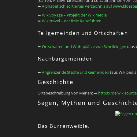
(Karten, Archivmaterialien und Luftaufnahmen vom L
➥
Alphabetisch sortiertes Verzeichnis auf www.kloeste
➥
Wikivoyage – Projekt der Wikimedia
➥
Wikitravel – der freie Reiseführer
Teilgemeinden und Ortschaften
➥
Ortschaften und Wohnplätze von Schelklingen
(aus 
Nachbargemeinden
➥
Angrenzende Städte und Gemeinden
(aus Wikipedia
Geschichte
Ortsbeschreibung von Merian: ➥
https://de.wikisourc
Sagen, Mythen und Geschicht
Das Burrenweible.