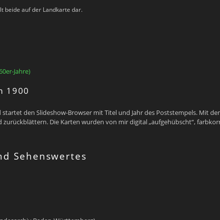
t beide auf der Landkarte dar.
60er-Jahre)
um 1900
 startet den Slideshow-Browser mit Titel und Jahr des Poststempels. Mit dem
d zurückblättern. Die Karten wurden von mir digital „aufgehübscht“, farbkorr
und Sehenswertes