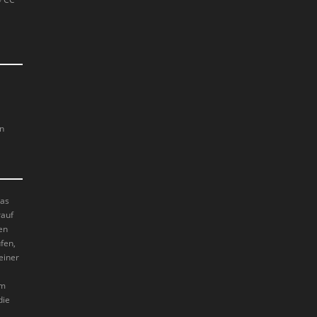
en
das
rauf
en
fen,
einer
im
die