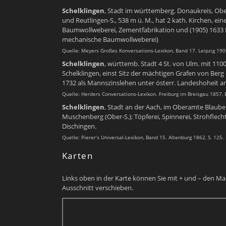
Schelklingen
, Stadt im württemberg. Donaukreis, Ob
und Reutlingen-S., 538 m ü. M., hat 2 kath. Kirchen, e
Baumwollweberei, Zementfabrikation und (1905) 1633 Ei
mechanische Baumwollweberei)
Quelle: Meyers Großes Konversations-Lexikon, Band 17. Leipzig 1909
Schelklingen
, württemb. Stadt 4 St. von Ulm. mit 110
Schelklingen, einst Sitz der mächtigen Grafen von
Berg
1732 als Mannszinslehen unter österr. Landeshoheit an
Quelle: Herders Conversations-Lexikon. Freiburg im Breisgau 1857, 
Schelklingen
, Stadt an der Aach, im Oberamte Blau
Muschenberg
(
Ober
-S.); Töpferei, Spinnerei, Strohflec
Dischingen.
Quelle: Pierer’s Universal-Lexikon, Band 15. Altenburg 1862, S. 125.
Karten
Links oben in der Karte können Sie mit + und – den Ma
Ausschnitt verschieben.