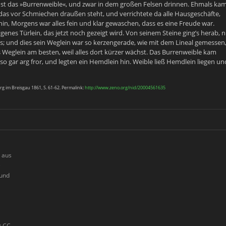
st das »
Burrenweible
«, und zwar in dem großen Felsen drinnen. Ehmals ka
das vor Schmiechen draußen steht, und verrichtete da alle Hausgeschäfte,
 hin, Morgens war
alles fein und klar gewaschen, dass es eine Freude war.
nes Türlein, das jetzt noch gezeigt wird. Von seinem Steine ging’s herab, n
ts; und dies sein Weglein war so kerzengerade, wie mit dem Lineal gemesse
 Weglein am besten, weil alles dort kürzer wächst. Das
Burrenweible
kam
so gar arg fror, und legten ein Hemdlein hin. Weible ließ Hemdlein liegen u
g im Breisgau 1861, S. 61-62. Permalink:
http://www.zeno.org/nid/20004561635
h aus
e
 und
© CC