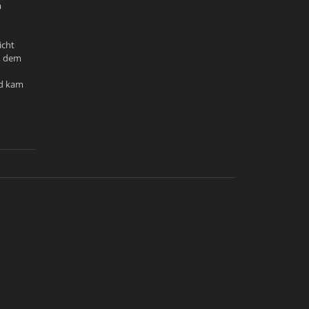
m
icht
n, dem
nd kam