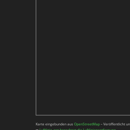
Karte eingebunden aus
OpenStreetMap
– Veröffentlicht u
➥
Luftlinie-org berechnet die Luftlinienentfernung