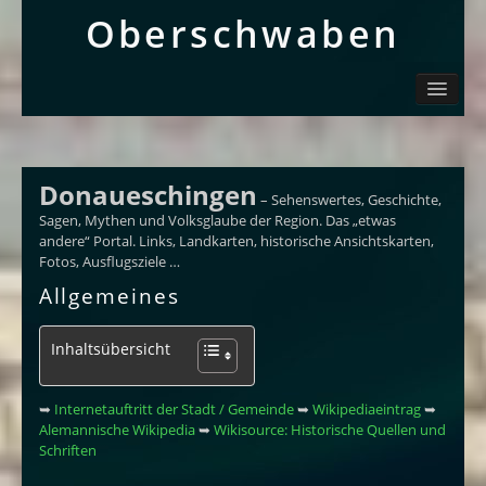
Ober­schwaben
Ortsliste / Sitemap
Oberschwaben – Orte mit Geschichte(n)
Sehenswertes
Schwäbisch
Donaueschingen
– Sehenswertes, Geschichte,
Info
Sagen, Mythen und Volksglaube der Region. Das „etwas
andere“ Portal. Links, Landkarten, historische Ansichtskarten,
Fotos, Ausflugsziele …
Allgemeines
Inhaltsübersicht
➥
Internetauftritt der Stadt / Gemeinde
➥
Wikipediaeintrag
➥
Alemannische Wikipedia
➥
Wikisource: Historische Quellen und
Schriften