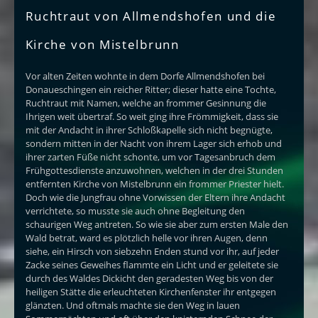
Ruchtraut von Allmendshofen und die
Kirche von Mistelbrunn
Vor alten Zeiten wohnte in dem Dorfe Allmendshofen bei
Donaueschingen ein reicher Ritter; dieser hatte eine Tochte,
Ruchtraut mit Namen, welche an frommer Gesinnung die
Ihrigen weit übertraf. So weit ging ihre Frömmigkeit, dass sie
mit der Andacht in ihrer Schloßkapelle sich nicht begnügte,
sondern mitten in der Nacht von ihrem Lager sich erhob und
ihrer zarten Füße nicht schonte, um vor Tagesanbruch dem
Frühgottesdienste anzuwohnen, welchen in der drei Stunden
entfernten Kirche von Mistelbrunn ein frommer Priester hielt.
Doch wie die Jungfrau ohne Vorwissen der Eltern ihre Andacht
verrichtete, so musste sie auch ohne Begleitung den
schaurigen Weg antreten. So wie sie aber zum ersten Male den
Wald betrat, ward es plötzlich helle vor ihren Augen, denn
siehe, ein Hirsch von siebzehn Enden stund vor ihr, auf jeder
Zacke seines Geweihes flammte ein Licht und er geleitete sie
durch des Waldes Dickicht den geradesten Weg bis von der
heiligen Stätte die erleuchteten Kirchenfenster ihr entgegen
glänzten. Und oftmals machte sie den Weg in lauen