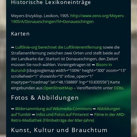
Historische Lexikoneinträge
Meyers Enzyklop. Lexikon, 1905.
http://www.zeno.org/Meyers-
1905/A/Donaueschingen?hl=Donaueschingen
Karten
➥
Luftlinie-org berechnet die Luftlinienentfernung
sowie die
Straßenentfernung zwischen zwei Orten und stellt beide auf
der Landkarte dar. Startort ist Donaueschingen, den Zielort
müssen Sie noch wählen. Voreingetragen ist ➥
Bisoro in
Burundi
[cbxgooglemap width=“100%“ height=“300″ zoom=“13″
scrollwheel=“1″ showinfo=“0″ infow_open=“1″
maptype=“roadmap“ lat=“48.158889″ lng=“10.830556″] Karte
eingebunden aus
OpenStreetMap
– Veröffentlicht unter
ODbL
Fotos & Abbildungen
➥
Bildersammlung auf Wikimedia-Commons
➥
Abbildungen
auf Tumblr
➥
Infos und Fotos auf Pinterest
➥
Filme in der ARD-
Retro-Mediathek (Filmbeiträge der 60er-Jahre)
Kunst, Kultur und Brauchtum