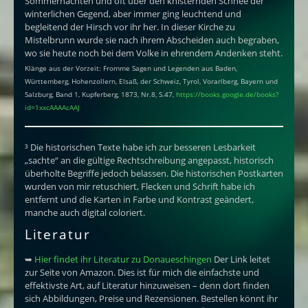
Sommernächten und oft über den knisternden Schnee der
winterlichen Gegend, aber immer ging leuchtend und
begleitend der Hirsch vor ihr her. In dieser Kirche zu
Mistelbrunn wurde sie nach ihrem Abscheiden auch begraben,
wo sie heute noch bei dem Volke in ehrendem Andenken steht.
Klänge aus der Vorzeit: Fromme Sagen und Legenden aus Baden,
Württemberg, Hohenzollern, Elsaß, der Schweiz, Tyrol, Vorarlberg, Bayern und
Salzburg, Band 1, Kupferberg, 1873, Nr.8, S.47,
https://books.google.de/books?
id=1xxcAAAAcAAJ
³ Die historischen Texte habe ich zur besseren Lesbarkeit
„sachte“ an die gültige Rechtschreibung angepasst, historisch
überholte Begriffe jedoch belassen. Die historischen Postkarten
wurden von mir retuschiert, Flecken und Schrift habe ich
entfernt und die Karten in Farbe und Kontrast geändert,
manche auch digital coloriert.
Literatur
➥
Hier findet ihr Literatur zu Donaueschingen
Der Link leitet
zur Seite von Amazon. Dies ist für mich die einfachste und
effektivste Art, auf Literatur hinzuweisen – denn dort finden
sich Abbildungen, Preise und Rezensionen. Bestellen könnt ihr