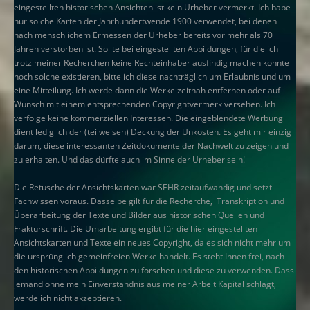
eingestellten historischen Ansichten ist kein Urheber vermerkt. Ich habe
nur solche Karten der Jahrhundertwende 1900 verwendet, bei denen
nach menschlichem Ermessen der Urheber bereits vor mehr als 70
Jahren verstorben ist. Sollte bei eingestellten Abbildungen, für die ich
trotz meiner Recherchen keine Rechteinhaber ausfindig machen konnte
noch solche existieren, bitte ich diese nachträglich um Erlaubnis und um
eine Mitteilung. Ich werde dann die Werke zeitnah entfernen oder auf
Wunsch mit einem entsprechenden Copyrightvermerk versehen. Ich
verfolge keine kommerziellen Interessen. Die eingeblendete Werbung
dient lediglich der (teilweisen) Deckung der Unkosten. Es geht mir einzig
darum, diese interessanten Zeitdokumente der Nachwelt zu zeigen und
zu erhalten. Und das dürfte auch im Sinne der Urheber sein!
Die Retusche der Ansichtskarten war SEHR zeitaufwändig und setzt
Fachwissen voraus. Dasselbe gilt für die Recherche, Transkription und
Überarbeitung der Texte und Bilder aus historischen Quellen und
Frakturschrift. Die Umarbeitung ergibt für die hier eingestellten
Ansichtskarten und Texte ein neues Copyright, da es sich nicht mehr um
die ursprünglich gemeinfreien Werke handelt. Es steht Ihnen frei, nach
den historischen Abbildungen zu forschen und diese zu verwenden. Dass
jemand ohne mein Einverständnis aus meiner Arbeit Kapital schlägt,
werde ich nicht akzeptieren.