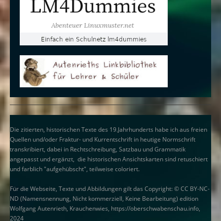
Die zitierten, historischen Texte des 19.Jahrhunderts habe ich aus freien
Quellen und/oder Fraktur- und Kurrentschrift in heutige Normschrift
transkribiert, dabei in Rechtschreibung, Satzbau und Grammatik
angepasst und ergänzt, die historischen Ansichtskarten sind retuschiert
und farblich "aufgehübscht", teilweise coloriert.
Für die Webseite, Texte und Abbildungen gilt das Copyright: © CC BY-NC-
ND (Namensnennung, Nicht kommerziell, Keine Bearbeitung) edition
Wolfgang Autenrieth, Krauchenwies, https://oberschwabenschau.info,
2024