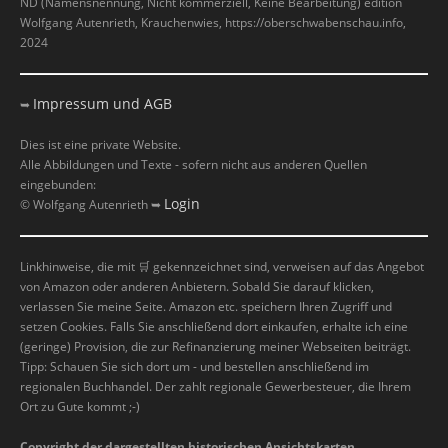
ND (Namensnennung, Nicht kommerziell, Keine Bearbeitung) edition
Wolfgang Autenrieth, Krauchenwies, https://oberschwabenschau.info,
2024
Impressum und AGB
➥
Dies ist eine private Website.
Alle Abbildungen und Texte - sofern nicht aus anderen Quellen
eingebunden:
Login
© Wolfgang Autenrieth ➥
Linkhinweise, die mit
🛒
gekennzeichnet sind, verweisen auf das Angebot
von Amazon oder anderen Anbietern. Sobald Sie darauf klicken,
verlassen Sie meine Seite. Amazon etc. speichern Ihren Zugriff und
setzen Cookies. Falls Sie anschließend dort einkaufen, erhalte ich eine
(geringe) Provision, die zur Refinanzierung meiner Webseiten beiträgt.
Tipp: Schauen Sie sich dort um - und bestellen anschließend im
regionalen Buchhandel. Der zahlt regionale Gewerbesteuer, die Ihrem
Ort zu Gute kommt ;-)
Copyright der dargestellten historischen Ansichtskarten