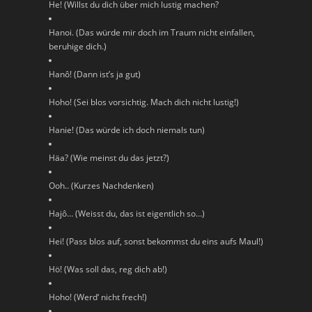
He! (Willst du dich über mich lustig machen?
Hanoi. (Das würde mir doch im Traum nicht einfallen,
beruhige dich.)
Hanô! (Dann ist’s ja gut)
Hoho! (Sei blos vorsichtig. Mach dich nicht lustig!)
Hanie! (Das würde ich doch niemals tun)
Häa? (Wie meinst du das jetzt?)
Ooh.. (Kurzes Nachdenken)
Hajô… (Weisst du, das ist eigentlich so…)
Hei! (Pass blos auf, sonst bekommst du eins aufs Maul!)
Hö! (Was soll das, reg dich ab!)
Hoho! (Werd‘ nicht frech!)