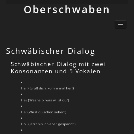
Ober­schwaben
Ortsliste / Sitemap
Oberschwaben – Orte mit Geschichte(n)
Sehenswertes
Schwäbischer Dialog
Schwäbisch
Info
Schwäbischer Dialog mit zwei
Konsonanten und 5 Vokalen
Hei! (Grüß dich, komm mal her!)
Hä? (Weshalb, was willst du?)
Ha! (Wirst du schon sehen!)
Hoi. (Jetzt bin ich aber gespannt!)