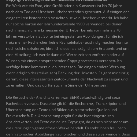
Ein Werk wie ein Foto, eine Grafik oder ein Kunstwerk ist bis 70 Jahre
nach dem Tod des Urhebers urheberrechtlich geschützt. Auf einigen der
eingestellten historischen Ansichten ist kein Urheber vermerkt. Ich habe
nur solche Karten der Jahrhundertwende 1900 verwendet, bei denen
nach menschlichem Ermessen der Urheber bereits vor mehr als 70
Jahren verstorben ist. Sollte bei eingestellten Abbildungen, für die ich
trotz meiner Recherchen keine Rechteinhaber ausfindig machen konnte
noch solche existieren, bitte ich diese nachträglich um Erlaubnis und um
eine Mitteilung. Ich werde dann die Werke zeitnah entfernen oder auf
Wunsch mit einem entsprechenden Copyrightvermerk versehen. Ich
verfolge keine kommerziellen Interessen. Die eingeblendete Werbung
dient lediglich der (teilweisen) Deckung der Unkosten. Es geht mir einzig
darum, diese interessanten Zeitdokumente der Nachwelt zu zeigen und
zu erhalten. Und das dürfte auch im Sinne der Urheber sein!
Die Retusche der Ansichtskarten war SEHR zeitaufwändig und setzt
Fachwissen voraus. Dasselbe gilt für die Recherche, Transkription und
Überarbeitung der Texte und Bilder aus historischen Quellen und
Frakturschrift. Die Umarbeitung ergibt für die hier eingestellten
Ansichtskarten und Texte ein neues Copyright, da es sich nicht mehr um
die ursprünglich gemeinfreien Werke handelt. Es steht Ihnen frei, nach
den historischen Abbildungen zu forschen und diese zu verwenden. Dass