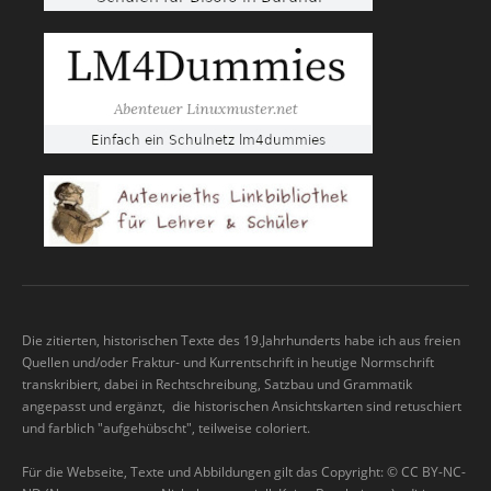
Die zitierten, historischen Texte des 19.Jahrhunderts habe ich aus freien
Quellen und/oder Fraktur- und Kurrentschrift in heutige Normschrift
transkribiert, dabei in Rechtschreibung, Satzbau und Grammatik
angepasst und ergänzt, die historischen Ansichtskarten sind retuschiert
und farblich "aufgehübscht", teilweise coloriert.
Für die Webseite, Texte und Abbildungen gilt das Copyright: © CC BY-NC-