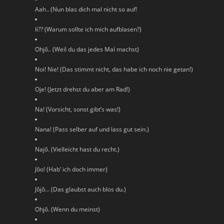
Aah.. (Nun blas dich mal nicht so auf!
Ii?? (Warum sollte ich mich aufblasen?)
Ohjô.. (Weil du das jedes Mal machst)
Noi! Nie! (Das stimmt nicht, das habe ich noch nie getan!)
Oje! (Jetzt drehst du aber am Rad!)
Na! (Vorsicht, sonst gibt’s was!)
Nana! (Pass selber auf und lass gut sein.)
Najô. (Vielleicht hast du recht.)
Jôo! (Hab‘ ich doch immer)
Jôjô… (Das glaubst auch blos du.)
Ohjô. (Wenn du meinst)