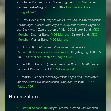
Johann Michael Lotter:
Sagen, Legenden und Geschichten
der Stadt Nürnberg
. Nürnberg 1899
Internet Archive
=
Google-USA
*
Arthur Achleitner:
Bayern wie es war und ist: vaterländische
Erzählungen, Skizzen und Sagen aus Bayerns ältesten Tagen bis
zur Gegenwart.
Zweibrücken i. Pfalz 1900. Erster Band:
MDZ
München
Zweiter Band:
MDZ München
Dritter Band:
MDZ
München
Vierter Band:
MDZ München
Helene Raff:
Münchner Stadtsagen und Sprüche
. In:
Zeitschrift des Vereins für Volkskunde
. 10. Jahrgang (1900), S.
181–185
Internet Archive
=
Google-USA
*
Ludolf Stuiber (Hg.):
Sagenkranz des Bayerisch-Böhmischen
Waldes
. München [ca. 1910]
SB Passau PDF
Martin Buchner:
Niederbayerische Sagen und Geschichten
als Begleitstoff zur heimatlichen Erdkunde
. Passau, 1922
SB
Passau PDF
Hohenzollern
Ottmar Schönhuth
:
Burgen, Klöster, Kirchen und Kapellen