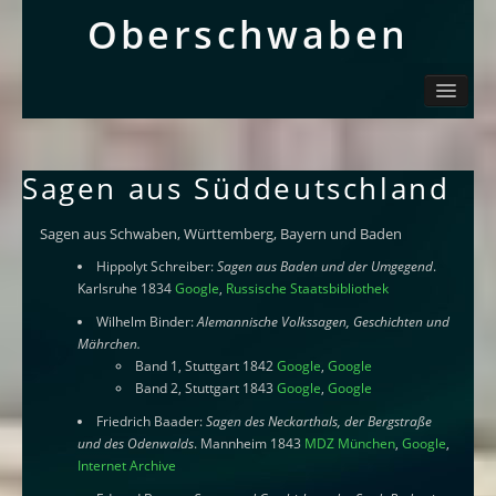
Ober­schwaben
Ortsliste / Sitemap
Oberschwaben – Orte mit Geschichte(n)
Sehenswertes
Sagen aus Süddeutschland
Schwäbisch
Info
Sagen aus Schwaben, Württemberg, Bayern und Baden
Hippolyt Schreiber:
Sagen aus Baden und der Umgegend
.
Karlsruhe 1834
Google
,
Russische Staatsbibliothek
Wilhelm Binder:
Alemannische Volkssagen, Geschichten und
Mährchen.
Band 1, Stuttgart 1842
Google
,
Google
Band 2, Stuttgart 1843
Google
,
Google
Friedrich Baader:
Sagen des Neckarthals, der Bergstraße
und des Odenwalds
. Mannheim 1843
MDZ München
,
Google
,
Internet Archive