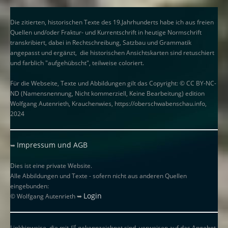
Die zitierten, historischen Texte des 19.Jahrhunderts habe ich aus freien
Quellen und/oder Fraktur- und Kurrentschrift in heutige Normschrift
transkribiert, dabei in Rechtschreibung, Satzbau und Grammatik
angepasst und ergänzt, die historischen Ansichtskarten sind retuschiert
und farblich "aufgehübscht", teilweise coloriert.
Für die Webseite, Texte und Abbildungen gilt das Copyright: © CC BY-NC-
ND (Namensnennung, Nicht kommerziell, Keine Bearbeitung) edition
Wolfgang Autenrieth, Krauchenwies, https://oberschwabenschau.info,
2024
Impressum und AGB
➥
Dies ist eine private Website.
Alle Abbildungen und Texte - sofern nicht aus anderen Quellen
eingebunden:
Login
© Wolfgang Autenrieth ➥
Linkhinweise, die mit
🛒
gekennzeichnet sind, verweisen auf das Angebot