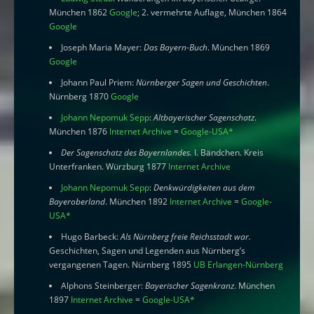
München 1862
Google
; 2. vermehrte Auflage, München 1864
Google
Joseph Maria Mayer:
Das Bayern-Buch
. München 1869
Google
Johann Paul Priem:
Nürnberger Sagen und Geschichten
.
Nürnberg 1870
Google
Johann Nepomuk Sepp
:
Altbayerischer Sagenschatz
.
München 1876
Internet Archive
=
Google-USA
*
Der Sagenschatz des Bayernlandes.
I. Bändchen. Kreis
Unterfranken. Würzburg 1877
Internet Archive
Johann Nepomuk Sepp
:
Denkwürdigkeiten aus dem
Bayeroberland
. München 1892
Internet Archive
=
Google-
USA
*
Hugo Barbeck:
Als Nürnberg freie Reichsstadt war.
Geschichten, Sagen und Legenden aus Nürnberg’s
vergangenen Tagen. Nürnberg 1895
UB Erlangen-Nürnberg
Alphons Steinberger:
Bayerischer Sagenkranz
. München
1897
Internet Archive
=
Google-USA
*