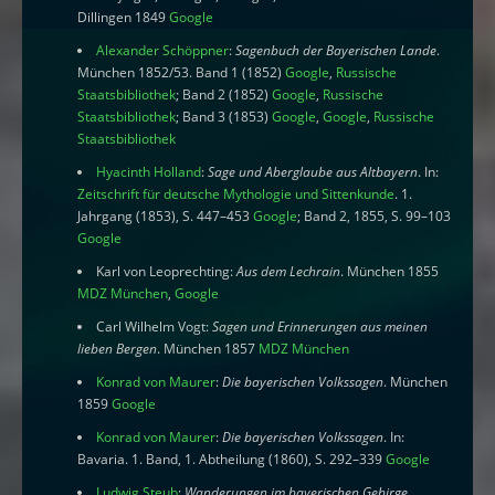
Dillingen 1849
Google
Alexander Schöppner
:
Sagenbuch der Bayerischen Lande
.
München 1852/53. Band 1 (1852)
Google
,
Russische
Staatsbibliothek
; Band 2 (1852)
Google
,
Russische
Staatsbibliothek
; Band 3 (1853)
Google
,
Google
,
Russische
Staatsbibliothek
Hyacinth Holland
:
Sage und Aberglaube aus Altbayern
. In:
Zeitschrift für deutsche Mythologie und Sittenkunde
. 1.
Jahrgang (1853), S. 447–453
Google
; Band 2, 1855, S. 99–103
Google
Karl von Leoprechting:
Aus dem Lechrain
. München 1855
MDZ München
,
Google
Carl Wilhelm Vogt:
Sagen und Erinnerungen aus meinen
lieben Bergen
. München 1857
MDZ München
Konrad von Maurer
:
Die bayerischen Volkssagen
. München
1859
Google
Konrad von Maurer
:
Die bayerischen Volkssagen
. In:
Bavaria. 1. Band, 1. Abtheilung (1860), S. 292–339
Google
Ludwig Steub
:
Wanderungen im bayerischen Gebirge
.