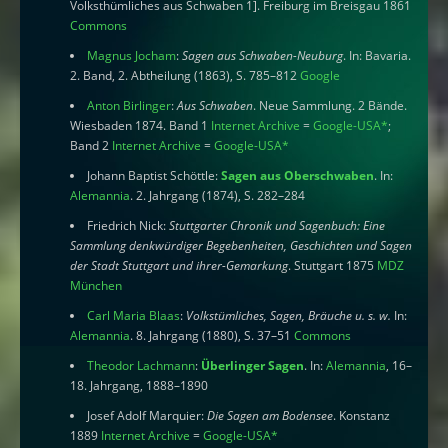
Volksthümliches aus Schwaben 1]. Freiburg im Breisgau 1861
Commons
Magnus Jocham
:
Sagen aus Schwaben-Neuburg
. In: Bavaria.
2. Band, 2. Abtheilung (1863), S. 785–812
Google
Anton Birlinger
:
Aus Schwaben
. Neue Sammlung. 2 Bände.
Wiesbaden 1874. Band 1
Internet Archive
=
Google-USA
*
;
Band 2
Internet Archive
=
Google-USA
*
Johann Baptist Schöttle:
Sagen aus Oberschwaben
. In:
Alemannia
. 2. Jahrgang (1874), S. 282–284
Friedrich Nick:
Stuttgarter Chronik und Sagenbuch: Eine
Sammlung denkwürdiger Begebenheiten, Geschichten und Sagen
der Stadt Stuttgart und ihrer-Gemarkung
. Stuttgart 1875
MDZ
München
Carl Maria Blaas
:
Volkstümliches, Sagen, Bräuche u. s. w.
In:
Alemannia
. 8. Jahrgang (1880), S. 37–51
Commons
Theodor Lachmann
:
Überlinger Sagen
. In:
Alemannia
, 16–
18. Jahrgang, 1888–1890
Josef Adolf Marquier:
Die Sagen am Bodensee
. Konstanz
1889
Internet Archive
=
Google-USA
*