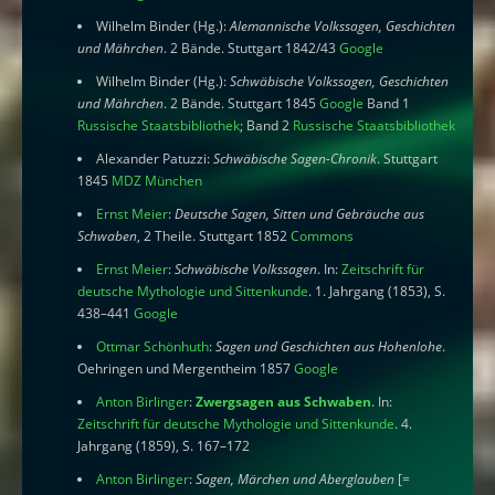
Wilhelm Binder (Hg.):
Alemannische Volkssagen, Geschichten
und Mährchen
. 2 Bände. Stuttgart 1842/43
Google
Wilhelm Binder (Hg.):
Schwäbische Volkssagen, Geschichten
und Mährchen
. 2 Bände. Stuttgart 1845
Google
Band 1
Russische Staatsbibliothek
; Band 2
Russische Staatsbibliothek
Alexander Patuzzi:
Schwäbische Sagen-Chronik
. Stuttgart
1845
MDZ München
Ernst Meier
:
Deutsche Sagen, Sitten und Gebräuche aus
Schwaben
, 2 Theile. Stuttgart 1852
Commons
Ernst Meier
:
Schwäbische Volkssagen
. In:
Zeitschrift für
deutsche Mythologie und Sittenkunde
. 1. Jahrgang (1853), S.
438–441
Google
Ottmar Schönhuth
:
Sagen und Geschichten aus Hohenlohe
.
Oehringen und Mergentheim 1857
Google
Anton Birlinger
:
Zwergsagen aus Schwaben
. In:
Zeitschrift für deutsche Mythologie und Sittenkunde
. 4.
Jahrgang (1859), S. 167–172
Anton Birlinger
:
Sagen, Märchen und Aberglauben
[=