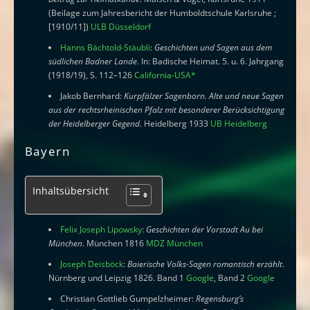
(Beilage zum Jahresbericht der Humboldtschule Karlsruhe ;
[1910/11])
ULB Düsseldorf
Hanns Bächtold-Stäubli
:
Geschichten und Sagen aus dem
südlichen Badner Lande
. In: Badische Heimat. 5. u. 6. Jahrgang
(1918/19), S. 112–126
California-USA
*
Jakob Bernhard:
Kurpfälzer Sagenborn. Alte und neue Sagen
aus der rechtsrheinischen Pfalz mit besonderer Berücksichtigung
der Heidelberger Gegend
. Heidelberg 1933
UB Heidelberg
Bayern
Inhaltsübersicht
Felix Joseph Lipowsky
:
Geschichten der Vorstadt Au bei
München
. München 1816
MDZ München
Joseph Deisböck
:
Baierische Volks-Sagen romantisch erzählt
.
Nürnberg und Leipzig 1826. Band 1
Google
, Band 2
Google
Christian Gottlieb Gumpelzheimer:
Regensburg’s