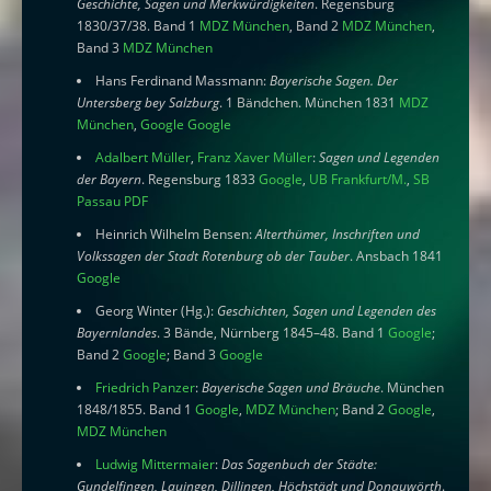
Geschichte, Sagen und Merkwürdigkeiten
. Regensburg
1830/37/38. Band 1
MDZ München
, Band 2
MDZ München
,
Band 3
MDZ München
Hans Ferdinand Massmann:
Bayerische Sagen. Der
Untersberg bey Salzburg
. 1 Bändchen. München 1831
MDZ
München
,
Google
Google
Adalbert Müller
,
Franz Xaver Müller
:
Sagen und Legenden
der Bayern
. Regensburg 1833
Google
,
UB Frankfurt/M.
,
SB
Passau PDF
Heinrich Wilhelm Bensen:
Alterthümer, Inschriften und
Volkssagen der Stadt Rotenburg ob der Tauber
. Ansbach 1841
Google
Georg Winter (Hg.):
Geschichten, Sagen und Legenden des
Bayernlandes
. 3 Bände, Nürnberg 1845–48. Band 1
Google
;
Band 2
Google
; Band 3
Google
Friedrich Panzer
:
Bayerische Sagen und Bräuche
. München
1848/1855. Band 1
Google
,
MDZ München
; Band 2
Google
,
MDZ München
Ludwig Mittermaier
:
Das Sagenbuch der Städte:
Gundelfingen, Lauingen, Dillingen, Höchstädt und Donauwörth
.