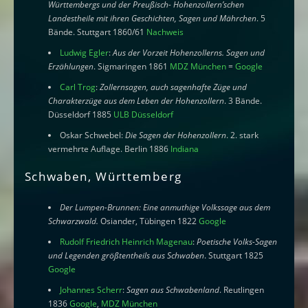
Württembergs und der Preußisch- Hohenzollern’schen
Landestheile mit ihren Geschichten, Sagen und Mährchen
. 5
Bände. Stuttgart 1860/61
Nachweis
Ludwig Egler
:
Aus der Vorzeit Hohenzollerns. Sagen und
Erzählungen
. Sigmaringen 1861
MDZ München
=
Google
Carl Trog
:
Zollernsagen, auch sagenhafte Züge und
Charakterzüge aus dem Leben der Hohenzollern
. 3 Bände.
Düsseldorf 1885
ULB Düsseldorf
Oskar Schwebel:
Die Sagen der Hohenzollern
. 2. stark
vermehrte Auflage. Berlin 1886
Indiana
Schwaben, Württemberg
Der Lumpen-Brunnen: Eine anmuthige Volkssage aus dem
Schwarzwald.
Osiander, Tübingen 1822
Google
Rudolf Friedrich Heinrich Magenau
:
Poetische Volks-Sagen
und Legenden größtentheils aus Schwaben
. Stuttgart 1825
Google
Johannes Scherr
:
Sagen aus Schwabenland
. Reutlingen
1836
Google
,
MDZ München