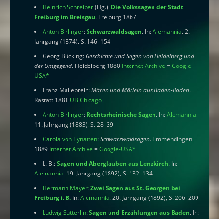
Heinrich Schreiber
(Hg.):
Die Volkssagen der Stadt
Freiburg im Breisgau
. Freiburg 1867
Anton Birlinger
:
Schwarzwaldsagen
. In:
Alemannia
. 2.
Jahrgang (1874), S. 146–154
Georg Bücking:
Geschichte und Sagen von Heidelberg und
der Umgegend
. Heidelberg 1880
Internet Archive
=
Google-
USA
*
Franz Mallebrein:
Mären und Märlein aus Baden-Baden
.
Rastatt 1881
UB Chicago
Anton Birlinger
:
Rechtsrheinische Sagen
. In:
Alemannia
.
11. Jahrgang (1883), S. 28–39
Carola von Eynatten
:
Schwarzwaldsagen
. Emmendingen
1889
Internet Archive
=
Google-USA
*
L. B.:
Sagen und Aberglauben aus Lenzkirch
. In:
Alemannia
. 19. Jahrgang (1892), S. 132–134
Hermann Mayer
:
Zwei Sagen aus St. Georgen bei
Freiburg i. B.
In:
Alemannia
. 20. Jahrgang (1892), S. 206–209
Ludwig Sütterlin
:
Sagen und Erzählungen aus Baden
. In: