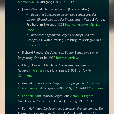
Alemannia
. 24. Jahrgang (1897), S. 1–17
Joseph Waibel, Hermann Flamm (Herausgeber):
Badisches Sagenbuch. Sagen des Bodensee’s, des
oberen Rheinthales und der Waldstädte
, J. Waibel-Verlag,
Freiburg im Breisgau 1898
Internet Archive
,
Michigan-
USA
*
Badisches Sagenbuch. Sagen Freiburgs und des
Breisgaus
, J. Waibel-Verlag, Freiburg im Breisgau 1899
Internet Archive
Richard Rauthe:
Die Sagen von Baden-Baden und seiner
Umgebung
. Karlsruhe 1900
Internet Archive
Mary Elizabeth Marriage:
Sagen von Bergstrasse und
Neckar
. In:
Alemannia
. 29. Jahrgang (1901), S. 73–76
Commons
August Steinbrenner:
Sagen aus Höpfingen und Odenheim
.
In:
Alemannia
. 34. Jahrgang (1906/07), S. 138–142
Commons
Fridrich Pfaff
:
Badische Sagen
. Aus
Anton Birlingers
Nachlass. In:
Alemannia
. 36.–40. Jahrgang, 1908–1912
Karl Hofmann:
Die Sagen des badischen Frankenlandes. Ein
Beitrag zur Heimatkunde
. Malsch & Vogel, Karlsruhe 1911