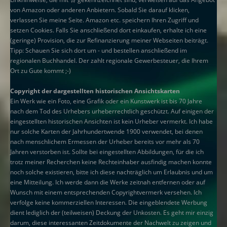
von Amazon oder anderen Anbietern. Sobald Sie darauf klicken,
verlassen Sie meine Seite. Amazon etc. speichern Ihren Zugriff und
setzen Cookies. Falls Sie anschließend dort einkaufen, erhalte ich eine
(geringe) Provision, die zur Refinanzierung meiner Webseiten beiträgt.
Tipp: Schauen Sie sich dort um - und bestellen anschließend im
regionalen Buchhandel. Der zahlt regionale Gewerbesteuer, die Ihrem
Ort zu Gute kommt ;-)
Copyright der dargestellten historischen Ansichtskarten
Ein Werk wie ein Foto, eine Grafik oder ein Kunstwerk ist bis 70 Jahre
nach dem Tod des Urhebers urheberrechtlich geschützt. Auf einigen der
eingestellten historischen Ansichten ist kein Urheber vermerkt. Ich habe
nur solche Karten der Jahrhundertwende 1900 verwendet, bei denen
nach menschlichem Ermessen der Urheber bereits vor mehr als 70
Jahren verstorben ist. Sollte bei eingestellten Abbildungen, für die ich
trotz meiner Recherchen keine Rechteinhaber ausfindig machen konnte
noch solche existieren, bitte ich diese nachträglich um Erlaubnis und um
eine Mitteilung. Ich werde dann die Werke zeitnah entfernen oder auf
Wunsch mit einem entsprechenden Copyrightvermerk versehen. Ich
verfolge keine kommerziellen Interessen. Die eingeblendete Werbung
dient lediglich der (teilweisen) Deckung der Unkosten. Es geht mir einzig
darum, diese interessanten Zeitdokumente der Nachwelt zu zeigen und