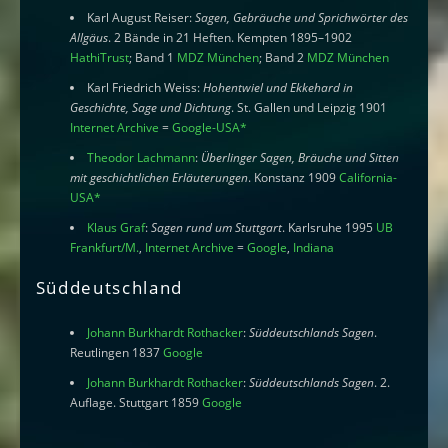
Karl August Reiser:
Sagen, Gebräuche und Sprichwörter des
Allgäus
. 2 Bände in 21 Heften. Kempten 1895–1902
HathiTrust
; Band 1
MDZ München
; Band 2
MDZ München
Karl Friedrich Weiss:
Hohentwiel und Ekkehard in
Geschichte, Sage und Dichtung
. St. Gallen und Leipzig 1901
Internet Archive
=
Google-USA
*
Theodor Lachmann
:
Überlinger Sagen, Bräuche und Sitten
mit geschichtlichen Erläuterungen
. Konstanz 1909
California-
USA
*
Klaus Graf
:
Sagen rund um Stuttgart
. Karlsruhe 1995
UB
Frankfurt/M.
,
Internet Archive
=
Google
,
Indiana
Süddeutschland
Johann Burkhardt Rothacker
:
Süddeutschlands Sagen
.
Reutlingen 1837
Google
Johann Burkhardt Rothacker
:
Süddeutschlands Sagen
. 2.
Auflage. Stuttgart 1859
Google