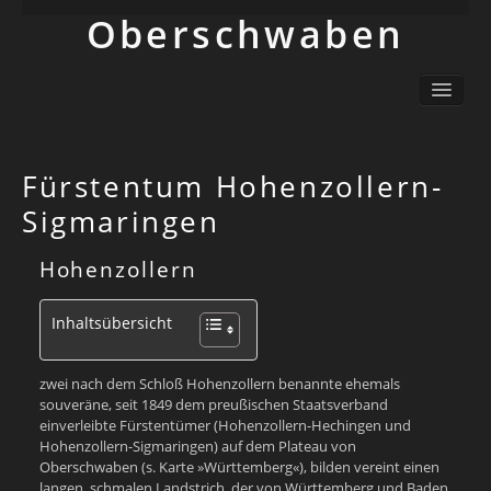
Ober­schwaben
Ortsliste / Sitemap
Oberschwaben – Orte mit Geschichte(n)
Sehenswertes
Fürstentum Hohenzollern-
Schwäbisch
Sigmaringen
Info
Hohenzollern
Inhaltsübersicht
zwei nach dem Schloß Hohenzollern benannte ehemals
souveräne, seit 1849 dem preußischen Staatsverband
einverleibte Fürstentümer (Hohenzollern-Hechingen und
Hohenzollern-Sigmaringen) auf dem Plateau von
Oberschwaben (s. Karte »Württemberg«), bilden vereint einen
langen, schmalen Landstrich, der von Württemberg und Baden