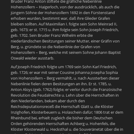
Bruder Franz Anton stiftete die gräfliche Nebenlinie
Hohenzollern – Haigerloch, von der ausdrücklich, als auch die
jüngern Söhne der Hohenzollern 1692 in den Fürstenstand
erhoben wurden, bestimmt war, daß ihre Glieder Grafen
bleiben sollten. Auf Maximilian I. folgte sein Sohn Meinrad II,
geb. 1673; er st. 1715 u. ihm folgte sein Sohn Joseph Friedrich,
geb. 1702. Sein Bruder Franz Wilhelm erbte die
niederländischen Besitzungen seiner Mutter, einer Gräfin von
Berg, u. gründete so die Nebenlinie der Grafen von
Hohenzollern – Berg, welche mit seinem Sohne Johann Baptist
Oswald wieder ausstarb.
Auf Joseph Friedrich folgte um 1769 sein Sohn Karl Friedrich,
geb. 1726; er war mit seiner Cousine Johanna Josepha Sophia
von Hohenzollern – Berg vermählt, u. nach Aussterben dieser
Nebenlinie fielen deren Besitzungen an ihn. Er st. 1785, u.
Anton Aloys (geb. 1762) folgte; er verlor durch die Französische
Revolution die Feudalrechte u. Lehn über die Herrschaften in
den Niederlanden, bekam aber durch den
Reichsdeputationsreceß die Herrschaft Glatt u. die Klöster
Inzighofen, Klosterbeuern u. Holaschein dafür; 1806 trat er dem
Rheinbund bei, erhielt zugleich die bisher dem Deutschen
Orden gehörenden Herrschaften Achberg u. Hohenfels, die
Klöster Klosterwald u. Hecksthal u. die Souveränetät über die in