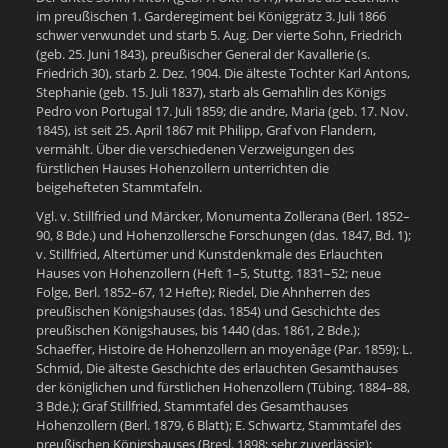
im preußischen 1. Garderegiment bei Königgrätz 3. Juli 1866
schwer verwundet und starb 5. Aug. Der vierte Sohn, Friedrich
(geb. 25. Juni 1843), preußischer General der Kavallerie (s.
Friedrich 30), starb 2. Dez. 1904. Die älteste Tochter Karl Antons,
Stephanie (geb. 15. Juli 1837), starb als Gemahlin des Königs
Pedro von Portugal 17. Juli 1859; die andre, Maria (geb. 17. Nov.
1845), ist seit 25. April 1867 mit Philipp, Graf von Flandern,
vermählt. Über die verschiedenen Verzweigungen des
fürstlichen Hauses Hohenzollern unterrichten die
beigehefteten Stammtafeln.
Vgl. v. Stillfried und Märcker, Monumenta Zollerana (Berl. 1852–
90, 8 Bde.) und Hohenzollersche Forschungen (das. 1847, Bd. 1);
v. Stillfried, Altertümer und Kunstdenkmale des Erlauchten
Hauses von Hohenzollern (Heft 1–5, Stuttg. 1831–52; neue
Folge, Berl. 1852–67, 12 Hefte); Riedel, Die Ahnherren des
preußischen Königshauses (das. 1854) und Geschichte des
preußischen Königshauses, bis 1440 (das. 1861, 2 Bde.);
Schaeffer, Histoire de Hohenzollern an moyenâge (Par. 1859); L.
Schmid, Die älteste Geschichte des erlauchten Gesamthauses
der königlichen und fürstlichen Hohenzollern (Tübing. 1884–88,
3 Bde.); Graf Stillfried, Stammtafel des Gesamthauses
Hohenzollern (Berl. 1879, 6 Blatt); E. Schwartz, Stammtafel des
preußischen Königshauses (Bresl. 1898; sehr zuverlässig);