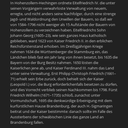
In Hohenzollern-Hechingen ordnete Eitelfriedrich IV. die unter
seinen Vorgängern verwahrloste Verwaltung von neuem,
erregte, und nicht anders seine Nachfolger, durch eine strenge
Jagd- und Waldordnung den Unwillen der Bauern, so daß wir
von 1584–1796 nicht weniger als 15 Aufstände der Bauern von
Hohenzollern zu verzeichnen haben. Eitelfriedrichs Sohn
Johann Georg (1605–23), wie sein ganzes Haus katholisch
geblieben, ward 1623 von Kaiser Friedrich II. in den erblichen
Reichsfürstenstand erhoben. Im Dreißigjährigen Kriege
nahmen 1634 die Württemberger die Stammburg ein, das
Ländchen blieb fast ein Jahr lang von ihnen besetzt, bis 1635 die
Bayern von der Burg Besitz nahmen. 1650 lösten die
Kaiserlichen jene ab, und Kaiser Ferdinand III. nahm das Land
unter seine Verwaltung. Erst Philipp Christoph Friedrich (1661–
71) erhielt sein Erbe zurück, doch behielt sich der Kaiser
(Leopold I.) vor, die Burg erforderlichenfalls besetzen zu dürfen,
und dies Vorrecht verblieb seinen Nachkommen bis 1798. Fürst
Friedrich Wilhelm (1671–1735) schloß, zunächst unter
Vormundschaft, 1695 die denkwürdige Erbeinigung mit dem
kurfürstlichen Hause Brandenburg, der auch H.-Sigmaringen
beitrat und der Kaiser beistimmte: danach sollte im Falle des
Aussterbens der schwäbischen Linie das ganze Land an
Brandenburg fallen.