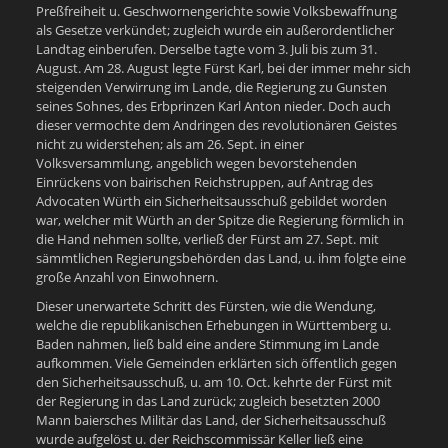
Preßfreiheit u. Geschwornengerichte sowie Volksbewaffnung
als Gesetze verkündet; zugleich wurde ein außerordentlicher
Landtag einberufen. Derselbe tagte vom 3. Juli bis zum 31.
August. Am 28. August legte Fürst Karl, bei der immer mehr sich
steigenden Verwirrung im Lande, die Regierung zu Gunsten
seines Sohnes, des Erbprinzen Karl Anton nieder. Doch auch
dieser vermochte dem Andringen des revolutionären Geistes
nicht zu widerstehen; als am 26. Sept. in einer
Volksversammlung, angeblich wegen bevorstehenden
Einrückens von bairischen Reichstruppen, auf Antrag des
Advocaten Würth ein Sicherheitsausschuß gebildet worden
war, welcher mit Würth an der Spitze die Regierung förmlich in
die Hand nehmen sollte, verließ der Fürst am 27. Sept. mit
sämmtlichen Regierungsbehörden das Land, u. ihm folgte eine
große Anzahl von Einwohnern.
Dieser unerwartete Schritt des Fürsten, wie die Wendung,
welche die republikanischen Erhebungen in Württemberg u.
Baden nahmen, ließ bald eine andere Stimmung im Lande
aufkommen. Viele Gemeinden erklärten sich öffentlich gegen
den Sicherheitsausschuß, u. am 10. Oct. kehrte der Fürst mit
der Regierung in das Land zurück; zugleich besetzten 2000
Mann baiersches Militär das Land, der Sicherheitsausschuß
wurde aufgelöst u. der Reichscommissär Keller ließ eine