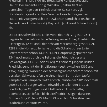
Friedrich I. 18. Jan. 1701 die preußische Königskrone aufs
Haupt. Der siebente König, Wilhelm I., nahm 1871 an
demselben Tage den Titel »deutscher Kaiser« an. Vgl.
Brandenburg und Preußen. Von der brandenburgischen
Hauptlinie zweigten sich die inzwischen sämtlich erloschenen
Nebenlinien Ansbach (s. d.), Bayreuth (s. d.) und Schwedt (s. d.)
ab.
Die ältere, schwäbische Linie, von Friedrich IV. (gest. 1251)
begründet, zerfiel durch die Teilung seiner Enkel, Friedrich den
Ritter (gest. 1298) und Friedrich von Merkenberg (gest. 1302),
1288 in die Hohenzollerische und die Schalksburger Linie.
Letztere starb schon 1408 aus. Der Hauptzweig spaltete sich
1344 nochmals durch die Teilung, die Friedrich der alte
Schwarzgraf (1333–73 oder 1379) mit seinem jüngern Bruder,
Friedrich, genannt der Straßburger (gest. zwischen 1365 und
1367), einging. Während der schwarzgräfliche Stamm schon mit
des alten Schwarzgrafen gleichnamigem Sohn, dem tapfern
Kämpfer von Sempach, 1412 erlosch, blühte der 1401 nochmals
geteilte Straßburger weiter, obwohl die teilenden Brüder,
Friedrich, der Öttinger, und Eitelfriedrich I., sich heftig
befehdeten. Schließlich blieb Eitelfriedrich Sieger, da seines
Bruders Burg Zollern 15. Mai 1423 von dem Schwäbischen
Städtebund zerstört wurde.