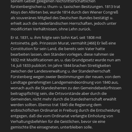
seinem Gebiet gelegenen reichsritterschaftlichen
fürstenbergischen u. thurn- u. taxischen Besitzungen. 1813 trat
Aloys den Alliirten bei, wurde 1814 durch den Wiener Congreß
als souveränes Mitglied des Deutschen Bundes bestätigt u.
erhielt auch die niederländischen Herrschaften, jedoch unter
modificirten Verhältnissen, ohne Lehn zurück.
Er st. 1831, u. ihm folgte sein Sohn Karl, seit 1808 mit
Antoinette, geb. Prinzessin Murat, vermählt.[466] Er ließ eine
Constitution für sein Land, die bereits sein Vater hatte
bearbeiten lassen, den Ständen vorlegen, diese nahmen sie
1832 mit Modificationen an, u. das Grundgesetz wurde nun am
14. Juli 1833 publicirt. Im Jahre 1844 brachen Streitigkeiten
zwischen der Landesverwaltung u. der Standesherrschaft
Fürstenberg wegen zweier Bestimmungen der neuen, von dem
Landtage genehmigten Landgemeindeordnung von 1840 aus,
wonach auch die Standesherren zu den Gemeindebedürfnissen
beitragspflichtig sein, die Ortsvorstände aber durch die
Gemeinden, nicht mehr durch die Standesherrschaft erwählt
werden sollten. Ebenso trat 1845 die Regierung dem
erzbischöflichen Ordinariat in Freiburg durch die Entscheidung
entgegen, daß die vom Ordinariat verlangte Einholung von
Verhaltungsbefehlen für die Geistlichen, bevor sie eine
gemischte Ehe einsegneten, unterbleiben solle.