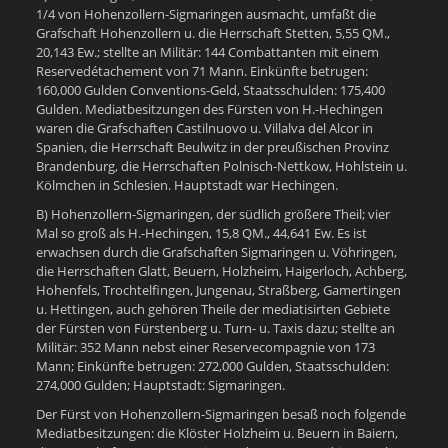
1/4 von Hohenzollern-Sigmaringen ausmacht, umfaßt die
Grafschaft Hohenzollern u. die Herrschaft Stetten, 5,55 QM.,
20,143 Ew.; stellte an Militär: 144 Combattanten mit einem
Reservedétachement von 71 Mann. Einkünfte betrugen:
160,000 Gulden Conventions-Geld, Staatsschulden: 175,400
Gulden. Mediatbesitzungen des Fürsten von H.-Hechingen
waren die Grafschaften Castilnuovo u. Villalva del Alcor in
Spanien, die Herrschaft Beulwitz in der preußischen Provinz
Brandenburg, die Herrschaften Polnisch-Nettkow, Hohlstein u.
Kölmchen in Schlesien. Hauptstadt war Hechingen.
B) Hohenzollern-Sigmaringen, der südlich größere Theil; vier
Mal so groß als H.-Hechingen, 15,8 QM., 44,641 Ew. Es ist
erwachsen durch die Grafschaften Sigmaringen u. Vöhringen,
die Herrschaften Glatt, Beuern, Holzheim, Haigerloch, Achberg,
Hohenfels, Trochtelfingen, Jungenau, Straßberg, Gamertingen
u. Hettingen, auch gehören Theile der mediatisirten Gebiete
der Fürsten von Fürstenberg u. Turn- u. Taxis dazu; stellte an
Militär: 352 Mann nebst einer Reservecompagnie von 173
Mann; Einkünfte betrugen: 272,000 Gulden, Staatsschulden:
274,000 Gulden; Hauptstadt: Sigmaringen.
Der Fürst von Hohenzollern-Sigmaringen besaß noch folgende
Mediatbesitzungen: die Klöster Holzheim u. Beuern in Baiern,