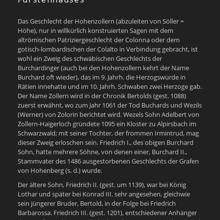
Das Geschlecht der Hohenzollern (abzuleiten von Söller =
Höhe), nur in willkürlich konstruierten Sagen mit dem
altrömischen Patriziergeschlecht der Colonna oder dem
gotisch-lombardischen der Colalto in Verbindung gebracht, ist
wohl ein Zweig des schwäbischen Geschlechts der
Burchardinger (auch bei den Hohenzollern kehrt der Name
Burchard oft wieder), das im 9. Jahrh. die Herzogswürde in
Rätien innehatte und im 10. Jahrh. Schwaben zwei Herzoge gab.
Der Name Zollern wird in der Chronik Bertolds (gest. 1088)
zuerst erwähnt, wo zum Jahr 1061 der Tod Buchards und Wezils
(Werner) von Zolorin berichtet wird. Wezels Sohn Adelbert von
Zollern-Haigerloch gründete 1095 ein Kloster zu Alpirsbach im
Schwarzwald; mit seiner Tochter, der frommen Irmintrud, mag
dieser Zweig erloschen sein. Friedrich I., des obigen Burchard
Sohn, hatte mehrere Söhne, von denen einer, Burchard II.,
Stammvater des 1486 ausgestorbenen Geschlechts der Grafen
von Hohenberg (s. d.) wurde.
Der ältere Sohn, Friedrich II. (gest. um 1139), war bei König
Lothar und später bei Konrad III. sehr angesehen, gleichwie
sein jüngerer Bruder, Bertold, in der Folge bei Friedrich
Barbarossa. Friedrich III. (gest. 1201), entschiedener Anhänger