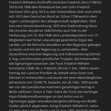
Friedrich Wilhelms Großneffe Hermann Friedrich Otto (1798 bis
1810) trat 1806 dem Rheinbund bei; sein Sohn Friedrich
Hermann Otto ging 1813 zu den Verbündeten über und schloß
sich 1815 dem Deutschen Bund an. Schon 1798 ward in dem
sogen. Landvergleich die Leibeigenschaft aufgehoben, 1833
kam eine Gemeindeordnung, 1835 eine Stadtordnung hinzu.
Die Unruhen des Jahres 1848 führten auch hier zu der
Verfassung vom 16. Mai 1848: eine Landesdeputation von 15
Mitgliedern war fortan »das einzige gesetzliche Organ des
Landes, um die Wünsche desselben an den Regenten gelangen
zu lassen und mit der Regierung zu verhandeln«. Aber
Zerwürfnisse zwischen Regierung und Volksvertretung führten
6. Aug. zum Einrücken preußischer Truppen, die Hohenzollern
wie Sigmaringen besetzten. Der Fürst Friedrich Wilhelm
Konstantin (1838–50, s. Friedrich 29) trat 7. Dez. 1849 in einem
Vertrag sein Land an Preußen ab, behielt seine Güter und
Zehnten in Hohenzollern und wurde mit einer lebenslänglichen
Jahresrente von 10,000 Tlr. bedacht. Am 20. Febr. 1850 wurde
der von den preußischen Kammern genehmigte Vertrag in
Berlin ratifiziert. Schon 3. Febr. hatte der Fürst das Hechinger
Haus-Fideikommißvermögen an Karl Anton von H.-
Sigmaringen gegen eine lebenslängliche Zahlung von 40,000
Gulden jährlich abgetreten. König Friedrich Wilhelm IV. nahm
12. März das Land in Besitz und 23. Aug. 1851 die Erbhuldigung