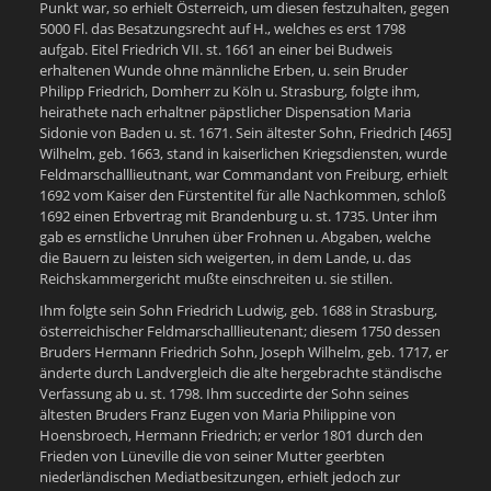
Punkt war, so erhielt Österreich, um diesen festzuhalten, gegen
5000 Fl. das Besatzungsrecht auf H., welches es erst 1798
aufgab. Eitel Friedrich VII. st. 1661 an einer bei Budweis
erhaltenen Wunde ohne männliche Erben, u. sein Bruder
Philipp Friedrich, Domherr zu Köln u. Strasburg, folgte ihm,
heirathete nach erhaltner päpstlicher Dispensation Maria
Sidonie von Baden u. st. 1671. Sein ältester Sohn, Friedrich [465]
Wilhelm, geb. 1663, stand in kaiserlichen Kriegsdiensten, wurde
Feldmarschalllieutnant, war Commandant von Freiburg, erhielt
1692 vom Kaiser den Fürstentitel für alle Nachkommen, schloß
1692 einen Erbvertrag mit Brandenburg u. st. 1735. Unter ihm
gab es ernstliche Unruhen über Frohnen u. Abgaben, welche
die Bauern zu leisten sich weigerten, in dem Lande, u. das
Reichskammergericht mußte einschreiten u. sie stillen.
Ihm folgte sein Sohn Friedrich Ludwig, geb. 1688 in Strasburg,
österreichischer Feldmarschalllieutenant; diesem 1750 dessen
Bruders Hermann Friedrich Sohn, Joseph Wilhelm, geb. 1717, er
änderte durch Landvergleich die alte hergebrachte ständische
Verfassung ab u. st. 1798. Ihm succedirte der Sohn seines
ältesten Bruders Franz Eugen von Maria Philippine von
Hoensbroech, Hermann Friedrich; er verlor 1801 durch den
Frieden von Lüneville die von seiner Mutter geerbten
niederländischen Mediatbesitzungen, erhielt jedoch zur