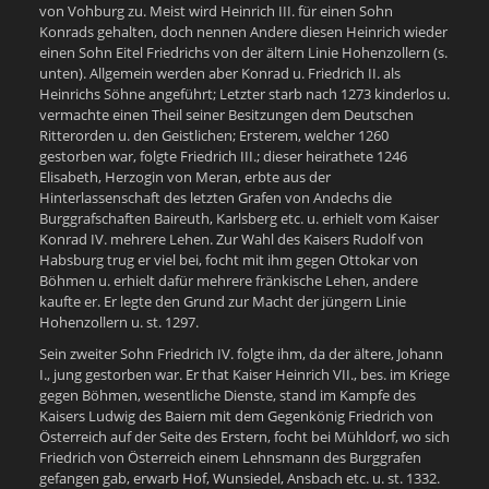
von Vohburg zu. Meist wird Heinrich III. für einen Sohn
Konrads gehalten, doch nennen Andere diesen Heinrich wieder
einen Sohn Eitel Friedrichs von der ältern Linie Hohenzollern (s.
unten). Allgemein werden aber Konrad u. Friedrich II. als
Heinrichs Söhne angeführt; Letzter starb nach 1273 kinderlos u.
vermachte einen Theil seiner Besitzungen dem Deutschen
Ritterorden u. den Geistlichen; Ersterem, welcher 1260
gestorben war, folgte Friedrich III.; dieser heirathete 1246
Elisabeth, Herzogin von Meran, erbte aus der
Hinterlassenschaft des letzten Grafen von Andechs die
Burggrafschaften Baireuth, Karlsberg etc. u. erhielt vom Kaiser
Konrad IV. mehrere Lehen. Zur Wahl des Kaisers Rudolf von
Habsburg trug er viel bei, focht mit ihm gegen Ottokar von
Böhmen u. erhielt dafür mehrere fränkische Lehen, andere
kaufte er. Er legte den Grund zur Macht der jüngern Linie
Hohenzollern u. st. 1297.
Sein zweiter Sohn Friedrich IV. folgte ihm, da der ältere, Johann
I., jung gestorben war. Er that Kaiser Heinrich VII., bes. im Kriege
gegen Böhmen, wesentliche Dienste, stand im Kampfe des
Kaisers Ludwig des Baiern mit dem Gegenkönig Friedrich von
Österreich auf der Seite des Erstern, focht bei Mühldorf, wo sich
Friedrich von Österreich einem Lehnsmann des Burggrafen
gefangen gab, erwarb Hof, Wunsiedel, Ansbach etc. u. st. 1332.