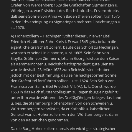
Grafen von Werdenberg 1529 die Grafschaften Sigmaringen u.
Vöhringen u. war Präsident des Reichshofraths. Er verordnete,
daß seine Söhne von Anna von Baden theilen sollten, traf 1575
in der Erbvereinigung zu Sigmaringen mehrere Einrichtungen u.
st. 1576.
A) Hohenzollern – Hechingen
: Stifter dieser Linie war Eitel
Friedrich VI., älterer Sohn Karls I. Er war 1545 geb., bekam die
eigentliche Grafschaft Zollern, baute das Schloß zu Hechingen,
wornach er seine Linie nannte, u. st. 1605. Sein Sohn von
Sibylla, Gräfin von Zimmern, Johann Georg, leistete dem Kaiser
als Kammerrichter u. Reichshofrathspräsident gute Dienste,
wurde deshalb 28. März 1623 zum Reichsfürsten erhoben,
jedoch mit der Bestimmung, daß seine nachgebornen Söhne
den Grafentitel fortführen sollten, u. st. 1624. Sein Sohn von
Franzisca von Salm, Eitel Friedrich VII. (V.), k. k. Obrist, wurde
1653 in das Reichsfürstencollegium zu Regensburg eingeführt;
unter ihm wurde während des Dreißigjährigen Krieges das Land
u. bes. die Stammburg Hohenzollern von den Schweden u.
Württembergern verwüstet, da er Katholik u. kaiserlicher
General war, u. Hohenzollern von den Württembergern, dann
von den Kaiserlichen genommen.
Da die Burg Hohenzollern damals ein wichtiger strategischer