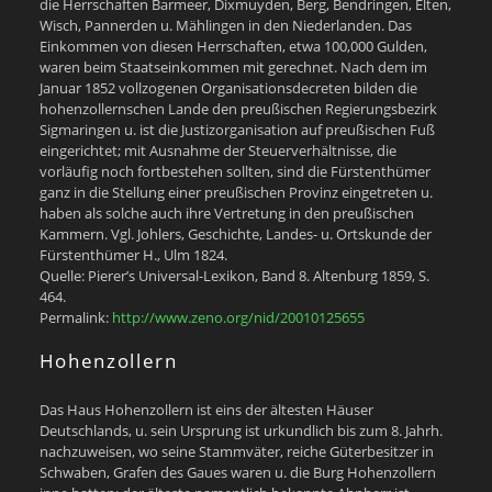
die Herrschaften Barmeer, Dixmuyden, Berg, Bendringen, Elten,
Wisch, Pannerden u. Mählingen in den Niederlanden. Das
Einkommen von diesen Herrschaften, etwa 100,000 Gulden,
waren beim Staatseinkommen mit gerechnet. Nach dem im
Januar 1852 vollzogenen Organisationsdecreten bilden die
hohenzollernschen Lande den preußischen Regierungsbezirk
Sigmaringen u. ist die Justizorganisation auf preußischen Fuß
eingerichtet; mit Ausnahme der Steuerverhältnisse, die
vorläufig noch fortbestehen sollten, sind die Fürstenthümer
ganz in die Stellung einer preußischen Provinz eingetreten u.
haben als solche auch ihre Vertretung in den preußischen
Kammern. Vgl. Johlers, Geschichte, Landes- u. Ortskunde der
Fürstenthümer H., Ulm 1824.
Quelle: Pierer’s Universal-Lexikon, Band 8. Altenburg 1859, S.
464.
Permalink:
http://www.zeno.org/nid/20010125655
Hohenzollern
Das Haus Hohenzollern ist eins der ältesten Häuser
Deutschlands, u. sein Ursprung ist urkundlich bis zum 8. Jahrh.
nachzuweisen, wo seine Stammväter, reiche Güterbesitzer in
Schwaben, Grafen des Gaues waren u. die Burg Hohenzollern