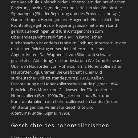
eine Realschule. Politisch bildet Hohenzollern den preußischen
Regierungsbezirk Sigmaringen und zerfällt in vier Oberämter:
Sigmaringen (Sitz der Regierung und des Provinziallandtags),
Gammertingen, Hechingen und Haigerloch. Hinsichtlich der
Rechtspflege gehört der Regierungsbezirk mit einem Land
gericht zu Hechingen und fünf Amtsgerichten zum
Oberlandesgericht Frankfurt a. M.; in katholischen
Kirchensachen ist er dem Erzbistum Freiburg unterstellt. In den
deutschen Reichstag entsendet Hohenzollern einen
Abgeordneten. Das Wappen ist von Silber und schwarz
geviertet (s. Abbildung), die Landesfarben Weiß und Schwarz.
Über den Hausorden von Hohenzollern s. Hohenzollerischer
Hausorden. Vgl. Cramer, Die Grafschaft H., ein Bild
süddeutscher Volkszustände (Stuttg. 1873); Keßler,
Beschreibung der Hohenzollernschen Lande (Sigmar. 1894);
Bahrfeldt, Das Münz- und Geldwesen der Fürstentümer
Hohenzollern (Berl. 1900); Zingeler und Laur, Bau- und
Kunstdenkmäler in den hohenzollernschen Landen (in den
»Mitteilungen des Vereins für Geschichte und
Altertumskunde«, Sigmar. 1896).
Geschichte des hohenzollerischen
Fürstenhauses