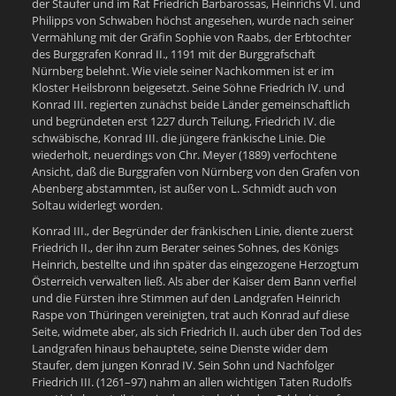
der Staufer und im Rat Friedrich Barbarossas, Heinrichs VI. und
Philipps von Schwaben höchst angesehen, wurde nach seiner
Vermählung mit der Gräfin Sophie von Raabs, der Erbtochter
des Burggrafen Konrad II., 1191 mit der Burggrafschaft
Nürnberg belehnt. Wie viele seiner Nachkommen ist er im
Kloster Heilsbronn beigesetzt. Seine Söhne Friedrich IV. und
Konrad III. regierten zunächst beide Länder gemeinschaftlich
und begründeten erst 1227 durch Teilung, Friedrich IV. die
schwäbische, Konrad III. die jüngere fränkische Linie. Die
wiederholt, neuerdings von Chr. Meyer (1889) verfochtene
Ansicht, daß die Burggrafen von Nürnberg von den Grafen von
Abenberg abstammten, ist außer von L. Schmidt auch von
Soltau widerlegt worden.
Konrad III., der Begründer der fränkischen Linie, diente zuerst
Friedrich II., der ihn zum Berater seines Sohnes, des Königs
Heinrich, bestellte und ihn später das eingezogene Herzogtum
Österreich verwalten ließ. Als aber der Kaiser dem Bann verfiel
und die Fürsten ihre Stimmen auf den Landgrafen Heinrich
Raspe von Thüringen vereinigten, trat auch Konrad auf diese
Seite, widmete aber, als sich Friedrich II. auch über den Tod des
Landgrafen hinaus behauptete, seine Dienste wider dem
Staufer, dem jungen Konrad IV. Sein Sohn und Nachfolger
Friedrich III. (1261–97) nahm an allen wichtigen Taten Rudolfs