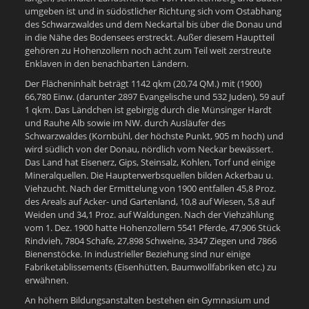
umgeben ist und in südöstlicher Richtung sich vom Ostabhang
des Schwarzwaldes und dem Neckartal bis über die Donau und
in die Nähe des Bodensees erstreckt. Außer diesem Hauptteil
gehören zu Hohenzollern noch acht zum Teil weit zerstreute
Enklaven in den benachbarten Ländern.
Der Flächeninhalt beträgt 1142 qkm (20,74 QM.) mit (1900)
66,780 Einw. (darunter 2897 Evangelische und 532 Juden), 59 auf
1 qkm. Das Ländchen ist gebirgig durch die Münsinger Hardt
und Rauhe Alb sowie im NW. durch Ausläufer des
Schwarzwaldes (Kornbühl, der höchste Punkt, 905 m hoch) und
wird südlich von der Donau, nördlich vom Neckar bewässert.
Das Land hat Eisenerz, Gips, Steinsalz, Kohlen, Torf und einige
Mineralquellen. Die Haupterwerbsquellen bilden Ackerbau u.
Viehzucht. Nach der Ermittelung von 1900 entfallen 45,8 Proz.
des Areals auf Acker- und Gartenland, 10,8 auf Wiesen, 5,8 auf
Weiden und 34,1 Proz. auf Waldungen. Nach der Viehzählung
vom 1. Dez. 1900 hatte Hohenzollern 5541 Pferde, 47,906 Stück
Rindvieh, 7804 Schafe, 27,898 Schweine, 3347 Ziegen und 7866
Bienenstöcke. In industrieller Beziehung sind nur einige
Fabriketablissements (Eisenhütten, Baumwollfabriken etc.) zu
erwähnen.
An höhern Bildungsanstalten bestehen ein Gymnasium und