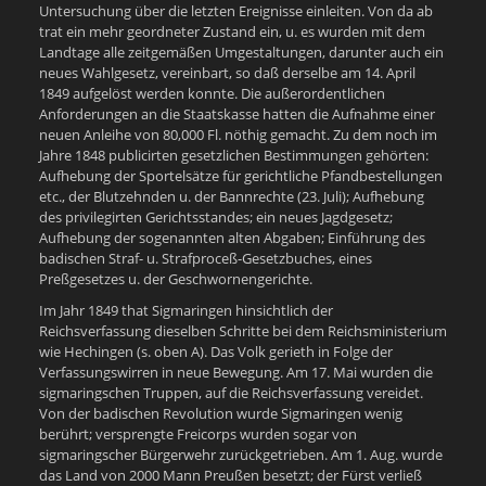
Untersuchung über die letzten Ereignisse einleiten. Von da ab
trat ein mehr geordneter Zustand ein, u. es wurden mit dem
Landtage alle zeitgemäßen Umgestaltungen, darunter auch ein
neues Wahlgesetz, vereinbart, so daß derselbe am 14. April
1849 aufgelöst werden konnte. Die außerordentlichen
Anforderungen an die Staatskasse hatten die Aufnahme einer
neuen Anleihe von 80,000 Fl. nöthig gemacht. Zu dem noch im
Jahre 1848 publicirten gesetzlichen Bestimmungen gehörten:
Aufhebung der Sportelsätze für gerichtliche Pfandbestellungen
etc., der Blutzehnden u. der Bannrechte (23. Juli); Aufhebung
des privilegirten Gerichtsstandes; ein neues Jagdgesetz;
Aufhebung der sogenannten alten Abgaben; Einführung des
badischen Straf- u. Strafproceß-Gesetzbuches, eines
Preßgesetzes u. der Geschwornengerichte.
Im Jahr 1849 that Sigmaringen hinsichtlich der
Reichsverfassung dieselben Schritte bei dem Reichsministerium
wie Hechingen (s. oben A). Das Volk gerieth in Folge der
Verfassungswirren in neue Bewegung. Am 17. Mai wurden die
sigmaringschen Truppen, auf die Reichsverfassung vereidet.
Von der badischen Revolution wurde Sigmaringen wenig
berührt; versprengte Freicorps wurden sogar von
sigmaringscher Bürgerwehr zurückgetrieben. Am 1. Aug. wurde
das Land von 2000 Mann Preußen besetzt; der Fürst verließ