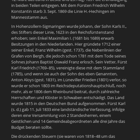
in beiden Teilen entgegen. Mit dem Fürsten Friedrich Wilhelm
Konstantin starb 3. Sept. 1869 die Linie H.-Hechingen im
Mannesstamm aus.
In Hohenzollern-Sigmaringen wurde Johann, der Sohn Karls II.,
des Stifters dieser Linie, 1623 in den Reichsfürstenstand
erhoben; sein Enkel Maximilian I. (1681 bis 1689) erwarb
Besitzungen in den Niederlanden. Hier gründete 1712 einer
seiner Enkel, Franz Wilhelm (gest. 1737), die Nebenlinien der
Grafen von Bergh, die jedoch schon 1781 mit dem Tode seines
Sohnes Johann Baptist Oswald Franz erlosch. Sein Vetter, Fürst
Karl Friedrich (1769–85), vereinigte diese mit dem Stammland
(1785), und wenn sie auch der Sohn des eben Genannten,
Anton Aloys (gest. 1831), im Lüneviller Frieden (1801) verlor, so
wurde er schon 1803 im Reichsdeputationshauptschluß, noch
mehr, als er 1806 dem Rheinbund beitrat, durch zahlreiche
Herrschaften und Klöster in Schwaben entschädigt. Das Land
wurde 1815 in den Deutschen Bund aufgenommen. Fürst Karl
(s. d.) gab 11. Juli 1833 eine landständische Verfassung, infolge
deren eine Versammlung von 2 Standesherren, einem
Geistlichen und 14 Gemeindeabgeordneten alle drei Jahre das
Budget beraten sollte.
Die drückenden Steuern (sie waren von 1818–48 um das