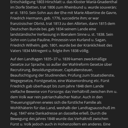
Entschädigung 1803 Hirschlatt u. das Kloster Mariä-Gnadenthal
im Dorfe Stetten, trat 1806 zum Rheinbund u. wurde souverän;
er st. 1810. Sein Sohn aus der Ehe mit Marie Albertine de Gavre,
Friedrich Hermann, geb. 1776, succedirte ihm; er war
französischer Obrist, trat 1813 zu den Alliirten, dann 1815 dem
Deutschen Bunde bei, gab 1834 seinem Lande eine
landständische Verfassung in liberalem Sinne u. st. 1838. Sein
Sohn von Luise Pauline, Prinzessin von Kurland u. Sagan,
Friedrich Wilhelm, geb. 1801, wurde bei der Kränklichkeit des
Vaters 1834 Mitregent u. folgte ihm 1838 völlig.
Auf den Landtagen 1835–37 u. 1839 kamen zweckmäßige
Gesetze zur Sprache, so außer der Wahlreform Gesetze über
Recrutirung, Besoldungssteuer, Capitaliensteuer,
Beaufsichtigung der Studirenden, Prüfung zum Staatsdienste,
Wegegesetze, Forstgesetze, eine Waisenordnung etc. Fürst
Friedrich gab überhaupt bis zum Jahre 1848 dem Lande
vielfache Beweise von Fürsorge; das Verhältniß zwischen ihm u.
dem Volk war rein patriarchalischer Natur. Auch in den
Theuerungsjahren erwies sich die fürstliche Familie als
Wohlthäterin für das Land, weshalb der Landtagsausschuß im
Aug. 1847 eine Dankadresse an dasselbe erließ. Durch die
Bewegung des Jahres 1848 wurde das Verhältniß zwischen
Fürst u. Volk jedoch auch in Hohenzollern ein anderes. Eine