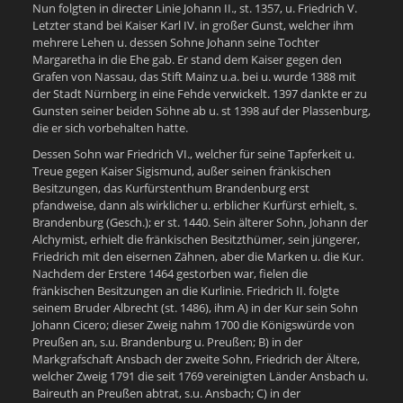
Nun folgten in directer Linie Johann II., st. 1357, u. Friedrich V.
Letzter stand bei Kaiser Karl IV. in großer Gunst, welcher ihm
mehrere Lehen u. dessen Sohne Johann seine Tochter
Margaretha in die Ehe gab. Er stand dem Kaiser gegen den
Grafen von Nassau, das Stift Mainz u.a. bei u. wurde 1388 mit
der Stadt Nürnberg in eine Fehde verwickelt. 1397 dankte er zu
Gunsten seiner beiden Söhne ab u. st 1398 auf der Plassenburg,
die er sich vorbehalten hatte.
Dessen Sohn war Friedrich VI., welcher für seine Tapferkeit u.
Treue gegen Kaiser Sigismund, außer seinen fränkischen
Besitzungen, das Kurfürstenthum Brandenburg erst
pfandweise, dann als wirklicher u. erblicher Kurfürst erhielt, s.
Brandenburg (Gesch.); er st. 1440. Sein älterer Sohn, Johann der
Alchymist, erhielt die fränkischen Besitzthümer, sein jüngerer,
Friedrich mit den eisernen Zähnen, aber die Marken u. die Kur.
Nachdem der Erstere 1464 gestorben war, fielen die
fränkischen Besitzungen an die Kurlinie. Friedrich II. folgte
seinem Bruder Albrecht (st. 1486), ihm A) in der Kur sein Sohn
Johann Cicero; dieser Zweig nahm 1700 die Königswürde von
Preußen an, s.u. Brandenburg u. Preußen; B) in der
Markgrafschaft Ansbach der zweite Sohn, Friedrich der Ältere,
welcher Zweig 1791 die seit 1769 vereinigten Länder Ansbach u.
Baireuth an Preußen abtrat, s.u. Ansbach; C) in der