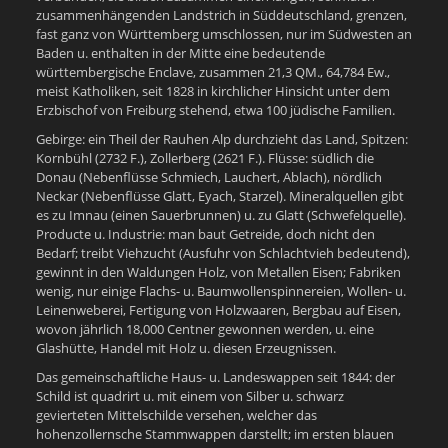
zusammenhängenden Landstrich in Süddeutschland, grenzen,
fast ganz von Württemberg umschlossen, nur im Südwesten an
Baden u. enthalten in der Mitte eine bedeutende
württembergische Enclave, zusammen 21,3 QM., 64,784 Ew.,
meist Katholiken, seit 1828 in kirchlicher Hinsicht unter dem
Erzbischof von Freiburg stehend, etwa 100 jüdische Familien.
Gebirge: ein Theil der Rauhen Alp durchzieht das Land, Spitzen:
Kornbühl (2732 F.), Zollerberg (2621 F.). Flüsse: südlich die
Donau (Nebenflüsse Schmiech, Lauchert, Ablach), nördlich
Neckar (Nebenflüsse Glatt, Eyach, Starzel). Mineralquellen gibt
es zu Imnau (einen Sauerbrunnen) u. zu Glatt (Schwefelquelle).
Producte u. Industrie: man baut Getreide, doch nicht den
Bedarf; treibt Viehzucht (Ausfuhr von Schlachtvieh bedeutend),
gewinnt in den Waldungen Holz, von Metallen Eisen; Fabriken
wenig, nur einige Flachs- u. Baumwollenspinnereien, Wollen- u.
Leinenweberei, Fertigung von Holzwaaren, Bergbau auf Eisen,
wovon jährlich 18,000 Centner gewonnen werden, u. eine
Glashütte, Handel mit Holz u. diesen Erzeugnissen.
Das gemeinschaftliche Haus- u. Landeswappen seit 1844: der
Schild ist quadrirt u. mit einem von Silber u. schwarz
gevierteten Mittelschilde versehen, welcher das
hohenzollernsche Stammwappen darstellt; im ersten blauen