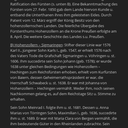
Ratification des Fürsten (s. unten B). Eine Bekanntmachung des
Fürsten vom 27. Febr. 1850 gab dem Lande hiervon Kunde u.
entband die Unterthanen ihres ihm geleisteten Eides. Durch
Patent vom 12. März ergriff der König Besitz von den
hohenzollernschen Landen. Die feierliche Übergabe des
Fürstenthums Hohenzollern an die Krone Preußen erfolgte am
8. April. Die weitere Geschichte des Landes s.u. Preußen.
B) Hohenzollern – Sigmaringen
: Stifter dieser Linie war 1576
Karl II., jüngerer Sohn Karls I., geb. 1547, er erhielt 1576 nach
des Vaters Tode die Grafschaft Sigmaringen u. Vöhringen u. st.
1606. Ihm succedirte sein Sohn Johann (geb. 1578); er wurde
1638 unter gleichen Bedingungen wie Hohenzollern –
Hechingen zum Reichsfürsten erhoben, erhielt vom Kurfürsten
von Baiern, dessen Geheimerrathspräsident er war, die
Herrschaft Schwabeck u. st. 1638. Er war mit Johanna von
Hohenzollern – Hechingen vermählt. Weder ihm, noch seinen
Nachkommen gelang es, auf dem Reichstage Sitz u. Stimme zu
erhalten.
Sein Sohn Meinrad I. folgte ihm u. st. 1681. Dessen u. Anna
Marias von Törringen Sohn, Maximilian I., geb. 1636, succedirte
ihm u. st. 1689. Er war mit Maria Clara von Bergen vermählt, die
ihm bedeutende Güter in den Rheinlanden zubrachte. Sein