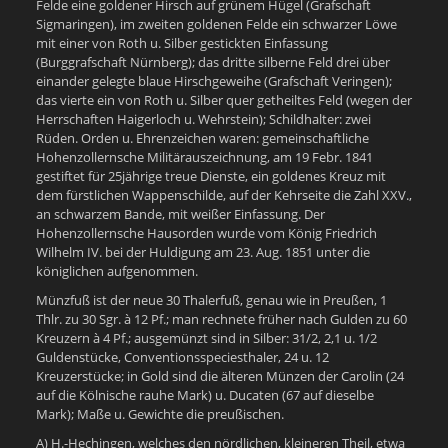
Felde eine goldener Hirsch auf grünem Hügel (Grafschaft
Sigmaringen), im zweiten goldenen Felde ein schwarzer Löwe
mit einer von Roth u. Silber gestickten Einfassung
(Burggrafschaft Nürnberg); das dritte silberne Feld drei über
einander gelegte blaue Hirschgeweihe (Grafschaft Veringen);
das vierte ein von Roth u. Silber quer getheiltes Feld (wegen der
Herrschaften Haigerloch u. Wehrstein); Schildhalter: zwei
Rüden. Orden u. Ehrenzeichen waren: gemeinschaftliche
Hohenzollernsche Militärauszeichnung, am 19 Febr. 1841
gestiftet für 25jährige treue Dienste, ein goldenes Kreuz mit
dem fürstlichen Wappenschilde, auf der Kehrseite die Zahl XXV.,
an schwarzem Bande, mit weißer Einfassung. Der
Hohenzollernsche Hausorden wurde vom König Friedrich
Wilhelm IV. bei der Huldigung am 23. Aug. 1851 unter die
königlichen aufgenommen.
Münzfuß ist der neue 30 Thalerfuß, genau wie in Preußen, 1
Thlr. zu 30 Sgr. à 12 Pf.; man rechnete früher nach Gulden zu 60
Kreuzern à 4 Pf.; ausgemünzt sind in Silber: 31/2, 2,1 u. 1/2
Guldenstücke, Conventionsspeciesthaler, 24 u. 12
Kreuzerstücke; in Gold sind die älteren Münzen der Carolin (24
auf die Kölnische rauhe Mark) u. Ducaten (67 auf dieselbe
Mark); Maße u. Gewichte die preußischen.
A) H.-Hechingen, welches den nördlichen, kleineren Theil, etwa