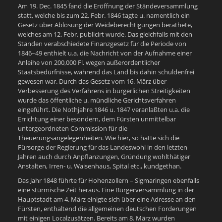
Am 19. Dec. 1845 fand die Eröffnung der Ständeversammlung
statt, welche bis zum 22. Febr. 1846 tagte u. namentlich ein
Gesetz über Ablösung der Weideberechtigungen berathete,
welches am 12. Febr. publicirt wurde. Das gleichfalls mit den
Ständen verabschiedete Finanzgesetz für die Periode von
1846–49 enthielt u.a. die Nachricht von der Aufnahme einer
Anleihe von 200,000 Fl. wegen außerordentlicher
Staatsbedürfnisse, während das Land bis dahin schuldenfrei
gewesen war. Durch das Gesetz vom 16. März über
Verbesserung des Verfahrens in bürgerlichen Streitigkeiten
wurde das öffentliche u. mündliche Gerichtsverfahren
eingeführt. Die Nothjahre 1846 u. 1847 veranlaßten u.a. die
Errichtung einer besondern, dem Fürsten unmittelbar
untergeordneten Commission für die
Theuerungsangelegenheiten. Wie hier, so hatte sich die
Fürsorge der Regierung für das Landeswohl in den letzten
Jahren auch durch Anpflanzungen, Gründung wohlthätiger
Anstalten, Irren- u. Waisenhaus, Spital etc., kundgethan.
Das Jahr 1848 führte für Hohenzollern – Sigmaringen ebenfalls
eine stürmische Zeit heraus. Eine Bürgerversammlung in der
Hauptstadt am 4. März einigte sich über eine Adresse an den
Fürsten, enthaltend die allgemeinen deutschen Forderungen
mit einigen Localzusätzen. Bereits am 8. März wurden