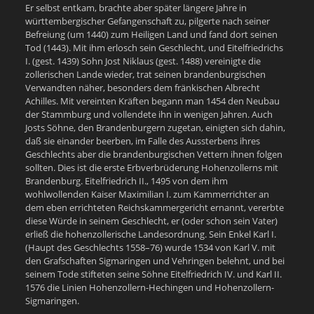
Er selbst entkam, brachte aber später längere Jahre in
württembergischer Gefangenschaft zu, pilgerte nach seiner
Befreiung (um 1440) zum Heiligen Land und fand dort seinen
Tod (1443). Mit ihm erlosch sein Geschlecht, und Eitelfriedrichs
I. (gest. 1439) Sohn Jost Niklaus (gest. 1488) vereinigte die
zollerischen Lande wieder, trat seinen brandenburgischen
Verwandten näher, besonders dem fränkischen Albrecht
Achilles. Mit vereinten Kräften begann man 1454 den Neubau
der Stammburg und vollendete ihn in wenigen Jahren. Auch
Josts Söhne, den Brandenburgern zugetan, einigten sich dahin,
daß sie einander beerben, im Falle des Aussterbens ihres
Geschlechts aber die brandenburgischen Vettern ihnen folgen
sollten. Dies ist die erste Erbverbrüderung Hohenzollerns mit
Brandenburg. Eitelfriedrich II., 1495 von dem ihm
wohlwollenden Kaiser Maximilian I. zum Kammerrichter an
dem eben errichteten Reichskammergericht ernannt, vererbte
diese Würde in seinem Geschlecht, er (oder schon sein Vater)
erließ die hohenzollerische Landesordnung. Sein Enkel Karl I.
(Haupt des Geschlechts 1558–76) wurde 1534 von Karl V. mit
den Grafschaften Sigmaringen und Vehringen belehnt, und bei
seinem Tode stifteten seine Söhne Eitelfriedrich IV. und Karl II.
1576 die Linien Hohenzollern-Hechingen und Hohenzollern-
Sigmaringen.