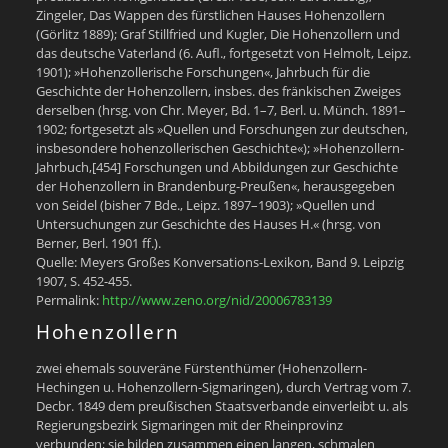
Zingeler, Das Wappen des fürstlichen Hauses Hohenzollern
(Görlitz 1889); Graf Stillfried und Kugler, Die Hohenzollern und
das deutsche Vaterland (6. Aufl., fortgesetzt von Helmolt, Leipz.
1901); »Hohenzollerische Forschungen«, Jahrbuch für die
Geschichte der Hohenzollern, insbes. des fränkischen Zweiges
derselben (hrsg. von Chr. Meyer, Bd. 1–7, Berl. u. Münch. 1891–
1902; fortgesetzt als »Quellen und Forschungen zur deutschen,
insbesondere hohenzollerischen Geschichte«); »Hohenzollern-
Jahrbuch,[454] Forschungen und Abbildungen zur Geschichte
der Hohenzollern in Brandenburg-Preußen«, herausgegeben
von Seidel (bisher 7 Bde., Leipz. 1897–1903); »Quellen und
Untersuchungen zur Geschichte des Hauses H.« (hrsg. von
Berner, Berl. 1901 ff.).
Quelle: Meyers Großes Konversations-Lexikon, Band 9. Leipzig
1907, S. 452-455.
Permalink:
http://www.zeno.org/nid/20006783139
Hohenzollern
zwei ehemals souveräne Fürstenthümer (Hohenzollern-
Hechingen u. Hohenzollern-Sigmaringen), durch Vertrag vom 7.
Decbr. 1849 dem preußischen Staatsverbande einverleibt u. als
Regierungsbezirk Sigmaringen mit der Rheinprovinz
verbunden; sie bilden zusammen einen langen, schmalen