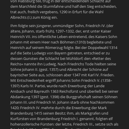
von Habsburg teil, trug in der entscheidenden Schlacht auf
dem Marchfeld die Sturmfahne und half den Sieg entscheiden,
trat auch, freilich vergebens, 1290 in Erfurt für die Wahl
Albrechts (I.) zum König ein.
Ihm folgte sein jüngerer, unmündiger Sohn, Friedrich IV. (der
ältere, Johann, starb früh), 1297–1332, der, erst unter Kaiser
Heinrich VII. ins öffentliche Leben eintretend, des Kaisers Sohn
Johann mit einem Heer nach Böhmen (1310) begleitete und
Heinrich auf seinem Römerzug folgte. Bei der Doppelwahl 1314
auf die Seite Ludwigs von Bayern getreten, entschied er zu
dessen Gunsten die Schlacht bei Mühldorf; den »Retter des
Reichs« nannte ihn Ludwig. Nach Friedrichs Tode hielten seine
Söhne Johann II. (gest. 1357) und Albrecht der Schöne auf
bayrischer Seite aus, schlossen aber 1347 mit Karl IV. Frieden.
Mit Entschiedenheit ergriff Johanns Sohn Friedrich V. (1358–
1397) Karls IV. Partei, wurde nach Erwerbung der Lande
Ansbach und Bayreuth 1363 Reichsfürst und überließ bei seiner
Abdankung 1397 (gest. 1398) die Burggrafschaft seinen Söhnen
Johann III. und Friedrich VI. Johann starb ohne Nachkommen
1420; Friedrich IV. mehrte durch die Erwerbung der Mark
Brandenburg 1415 seinen Besitz; ihm, als Markgrafen und
Kurfürsten von Brandenburg Friedrich I. genannt, folgten elf
hohenzollerische Fürsten: der letzte, Friedrich III., setzte sich als