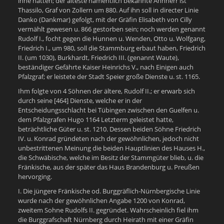
inne hatten; der älteste namentlich bekannte Ahnherr ist
Thassilo, Graf von Zollern um 880. Auf ihn soll in directer Linie
Danko (Dankmar) gefolgt, mit der Gräfin Elisabeth von Cilly
vermählt gewesen u. 866 gestorben sein; noch werden genannt
Rudolf I., focht gegen die Hunnen u. Wenden, Otto u. Wolfgang,
Friedrich I., um 980, soll die Stammburg erbaut haben, Friedrich
II. (um 1030), Burkhardt, Friedrich III. (genannt Waute),
beständiger Gefährte Kaiser Heinrichs V., nach Einigen auch
Pfalzgraf; er leistete der Stadt Speier große Dienste u. st. 1165.
Ihm folgte von 4 Söhnen der ältere, Rudolf II.; er erwarb sich
durch seine [464] Dienste, welche er in der
Entscheidungsschlacht bei Tübingen zwischen den Guelfen u.
dem Pfalzgrafen Hugo 1164 Letzterm geleistet hatte,
beträchtliche Güter u. st. 1210. Dessen beiden Söhne Friedrich
IV. u. Konrad gründeten nach der gewöhnlichen, jedoch nicht
unbestrittenen Meinung die beiden Hauptlinien des Hauses H.,
die Schwäbische, welche im Besitz der Stammgüter blieb, u. die
Fränkische, aus der später das Haus Brandenburg u. Preußen
hervorging.
I. Die jüngere Fränkische od. Burggräflich-Nürnbergische Linie
wurde nach der gewöhnlichen Angabe 1200 von Konrad,
zweitem Sohne Rudolfs II. gegründet. Wahrscheinlich fiel ihm
die Burggrafschaft Nürnberg durch Heirath mit einer Gräfin