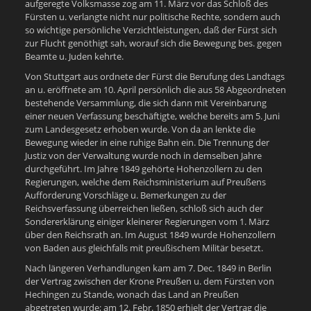
aufgeregte Volksmasse zog am 11. März vor das Schloß des
Fürsten u. verlangte nicht nur politische Rechte, sondern auch
so wichtige persönliche Verzichtleistungen, daß der Fürst sich
zur Flucht genöthigt sah, worauf sich die Bewegung bes. gegen
Beamte u. Juden kehrte.
Von Stuttgart aus ordnete der Fürst die Berufung des Landtags
an u. eröffnete am 10. April persönlich die aus 58 Abgeordneten
bestehende Versammlung, die sich dann mit Vereinbarung
einer neuen Verfassung beschäftigte, welche bereits am 5. Juni
zum Landesgesetz erhoben wurde. Von da an lenkte die
Bewegung wieder in eine ruhige Bahn ein. Die Trennung der
Justiz von der Verwaltung wurde noch in demselben Jahre
durchgeführt. Im Jahre 1849 gehörte Hohenzollern zu den
Regierungen, welche dem Reichsministerium auf Preußens
Aufforderung Vorschläge u. Bemerkungen zu der
Reichsverfassung überreichen ließen, schloß sich auch der
Sondererklärung einiger kleinerer Regierungen vom 1. März
über den Reichsrath an. Im August 1849 wurde Hohenzollern
von Baden aus gleichfalls mit preußischem Militär besetzt.
Nach längeren Verhandlungen kam am 7. Dec. 1849 in Berlin
der Vertrag zwischen der Krone Preußen u. dem Fürsten von
Hechingen zu Stande, wonach das Land an Preußen
abgetreten wurde; am 12. Febr. 1850 erhielt der Vertrag die