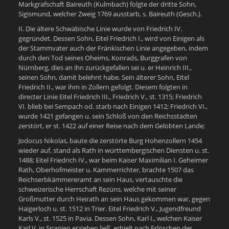
Markgrafschaft Baireuth (Kulmbach) folgte der dritte Sohn,
Sigismund, welcher Zweig 1769 ausstarb, s. Baireuth (Gesch.).
II. Die ältere Schwäbische Linie wurde von Friedrich IV.
gegründet. Dessen Sohn, Eitel Friedrich I., wird von Einigen als
der Stammvater auch der Fränkischen Linie angegeben, indem
durch den Tod seines Oheims, Konrads, Burggrafen von
Nürnberg, dies an ihn zurückgefallen sei u. er Heinrich III.,
seinen Sohn, damit belehnt habe. Sein älterer Sohn, Eitel
Friedrich II., war ihm in Zollern gefolgt. Diesem folgten in
directer Linie Eitel Friedrich III., Friedrich V., st. 1315; Friedrich
VI. blieb bei Sempach od. starb nach Einigen 1412; Friedrich VI.,
wurde 1421 gefangen u. sein Schloß von den Reichsstädten
zerstört, er st. 1422 auf einer Reise nach dem Gelobten Lande;
Jodocus Nikolas, baute die zerstörte Burg Hohenzollern 1454
wieder auf, stand als Rath in württembergischen Diensten u. st.
1488; Eitel Friedrich IV., war beim Kaiser Maximilian I. Geheimer
Rath, Oberhofmeister u. Kammerrichter, brachte 1507 das
Reichserbkämmereramt an sein Haus, vertauschte die
schweizerische Herrschaft Rezüns, welche mit seiner
Großmutter durch Heirath an sein Haus gekommen war, gegen
Haigerloch u. st. 1512 in Trier. Eitel Friedrich V., Jugendfreund
Karls V., st. 1525 in Pavia. Dessen Sohn, Karl I., welchen Kaiser
Karl V. in Spanien erziehen ließ, erhielt nach Erlöschen der