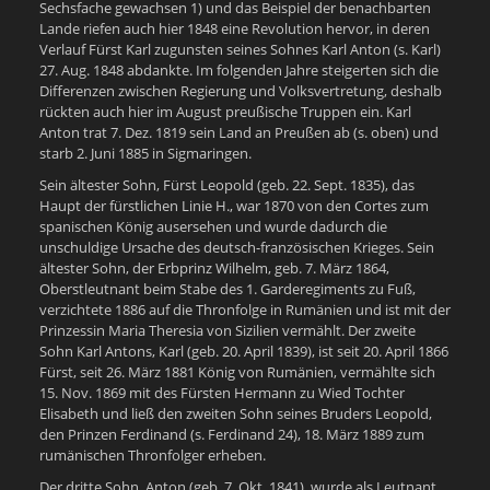
Sechsfache gewachsen 1) und das Beispiel der benachbarten
Lande riefen auch hier 1848 eine Revolution hervor, in deren
Verlauf Fürst Karl zugunsten seines Sohnes Karl Anton (s. Karl)
27. Aug. 1848 abdankte. Im folgenden Jahre steigerten sich die
Differenzen zwischen Regierung und Volksvertretung, deshalb
rückten auch hier im August preußische Truppen ein. Karl
Anton trat 7. Dez. 1819 sein Land an Preußen ab (s. oben) und
starb 2. Juni 1885 in Sigmaringen.
Sein ältester Sohn, Fürst Leopold (geb. 22. Sept. 1835), das
Haupt der fürstlichen Linie H., war 1870 von den Cortes zum
spanischen König ausersehen und wurde dadurch die
unschuldige Ursache des deutsch-französischen Krieges. Sein
ältester Sohn, der Erbprinz Wilhelm, geb. 7. März 1864,
Oberstleutnant beim Stabe des 1. Garderegiments zu Fuß,
verzichtete 1886 auf die Thronfolge in Rumänien und ist mit der
Prinzessin Maria Theresia von Sizilien vermählt. Der zweite
Sohn Karl Antons, Karl (geb. 20. April 1839), ist seit 20. April 1866
Fürst, seit 26. März 1881 König von Rumänien, vermählte sich
15. Nov. 1869 mit des Fürsten Hermann zu Wied Tochter
Elisabeth und ließ den zweiten Sohn seines Bruders Leopold,
den Prinzen Ferdinand (s. Ferdinand 24), 18. März 1889 zum
rumänischen Thronfolger erheben.
Der dritte Sohn, Anton (geb. 7. Okt. 1841), wurde als Leutnant