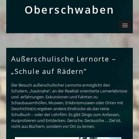
Ober­schwaben
Ortsliste / Sitemap
Oberschwaben – Orte mit Geschichte(n)
Sehenswertes
Schwäbisch
Außerschulische Lernorte –
Info
„Schule auf Rädern“
Der Besuch außerschulischer Lernorte ermöglicht den
Schülern, „hautnahe“, an der Realität orientierte Lernerlebnisse
und -erfahrungen. Exkursionen und Fahrten zu
Schaubauernhöfen, Museen, Erlebnismuseen oder Orten mit
Geschichte(n) ergeben andere Eindrücke als das reine
Schulbuch – oder der Lehrfilm. Es gibt Dinge zum Anfassen,
Ausprobieren und Entdecken, Gerüche, Geräusche … Ziel ist,
nicht aus Büchern, sondern vor Ort zu lernen.