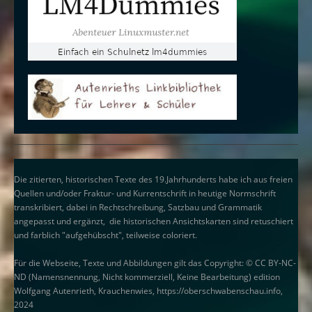
Die zitierten, historischen Texte des 19.Jahrhunderts habe ich aus freien
Quellen und/oder Fraktur- und Kurrentschrift in heutige Normschrift
transkribiert, dabei in Rechtschreibung, Satzbau und Grammatik
angepasst und ergänzt, die historischen Ansichtskarten sind retuschiert
und farblich "aufgehübscht", teilweise coloriert.
Für die Webseite, Texte und Abbildungen gilt das Copyright: © CC BY-NC-
ND (Namensnennung, Nicht kommerziell, Keine Bearbeitung) edition
Wolfgang Autenrieth, Krauchenwies, https://oberschwabenschau.info,
2024