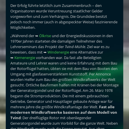
Der Erfolg führte letztlich zum Zusammenbruch – den
Organisatoren wurde Veruntreuung staatlicher Gelder
vorgeworfen und zum Verhängnis. Die Grundidee besitzt
jedoch noch immer (auch in abgespeckter Weise) faszinierende
Möglichkeiten.
„Während der ➥
Ölkrise
und der Energiediskussionen in den
1970er Jahren starteten die damaligen Teilnehmer des
Lehrerseminars das Projekt der
Tvind-Mühle
. Ziel war es zu
beweisen, dass mit ➥
Windenergie
eine Alternative zur
➥
Kernenergie
vorhanden war. Da fast alle Beteiligten
Amateure und Lehrer waren und keine Erfahrung mit dem Bau
der Rotorflügel hatten, übten sie mit dem Bau von Booten den
Umgang mit glasfaserverstärktem Kunststoff. Per Annonce
wurden Helfer zum Bau des größten Windkraftwerks der Welt
gesucht. Örtliche Baufirmen halfen mit Kränen bei der Montage
der Generatorgondel und der Rotorflügel. Am 26. März 1978
begann die Stromproduktion. Die mit einem gebrauchten
Getriebe, Generator und Hauptlager gebaute Anlage war für
mehrere Jahre die größte Windkraftanlage der Welt.
Fast alle
modernen Windkraftwerke basieren auf dem Modell von
Tvind
: Der dreiflüglige Rotor mit obenliegender
Generatorgondel wurde zum Vorbild für die ganze Welt. Neben
der Windkraft wurde auch die Sonne genutzt. Aus alten