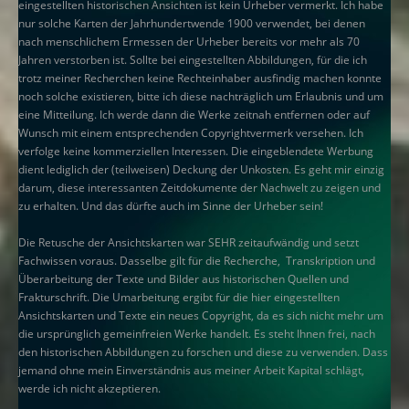
eingestellten historischen Ansichten ist kein Urheber vermerkt. Ich habe
nur solche Karten der Jahrhundertwende 1900 verwendet, bei denen
nach menschlichem Ermessen der Urheber bereits vor mehr als 70
Jahren verstorben ist. Sollte bei eingestellten Abbildungen, für die ich
trotz meiner Recherchen keine Rechteinhaber ausfindig machen konnte
noch solche existieren, bitte ich diese nachträglich um Erlaubnis und um
eine Mitteilung. Ich werde dann die Werke zeitnah entfernen oder auf
Wunsch mit einem entsprechenden Copyrightvermerk versehen. Ich
verfolge keine kommerziellen Interessen. Die eingeblendete Werbung
dient lediglich der (teilweisen) Deckung der Unkosten. Es geht mir einzig
darum, diese interessanten Zeitdokumente der Nachwelt zu zeigen und
zu erhalten. Und das dürfte auch im Sinne der Urheber sein!
Die Retusche der Ansichtskarten war SEHR zeitaufwändig und setzt
Fachwissen voraus. Dasselbe gilt für die Recherche, Transkription und
Überarbeitung der Texte und Bilder aus historischen Quellen und
Frakturschrift. Die Umarbeitung ergibt für die hier eingestellten
Ansichtskarten und Texte ein neues Copyright, da es sich nicht mehr um
die ursprünglich gemeinfreien Werke handelt. Es steht Ihnen frei, nach
den historischen Abbildungen zu forschen und diese zu verwenden. Dass
jemand ohne mein Einverständnis aus meiner Arbeit Kapital schlägt,
werde ich nicht akzeptieren.