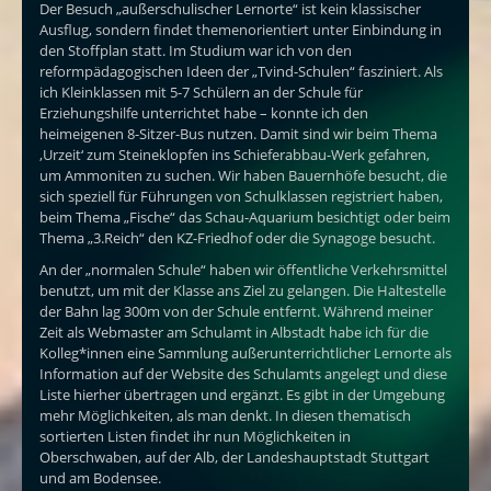
Der Besuch „außerschulischer Lernorte“ ist kein klassischer
Ausflug, sondern findet themenorientiert unter Einbindung in
den Stoffplan statt. Im Studium war ich von den
reformpädagogischen Ideen der „Tvind-Schulen“ fasziniert. Als
ich Kleinklassen mit 5-7 Schülern an der Schule für
Erziehungshilfe unterrichtet habe – konnte ich den
heimeigenen 8-Sitzer-Bus nutzen. Damit sind wir beim Thema
‚Urzeit‘ zum Steineklopfen ins Schieferabbau-Werk gefahren,
um Ammoniten zu suchen. Wir haben Bauernhöfe besucht, die
sich speziell für Führungen von Schulklassen registriert haben,
beim Thema „Fische“ das Schau-Aquarium besichtigt oder beim
Thema „3.Reich“ den KZ-Friedhof oder die Synagoge besucht.
An der „normalen Schule“ haben wir öffentliche Verkehrsmittel
benutzt, um mit der Klasse ans Ziel zu gelangen. Die Haltestelle
der Bahn lag 300m von der Schule entfernt. Während meiner
Zeit als Webmaster am Schulamt in Albstadt habe ich für die
Kolleg*innen eine Sammlung außerunterrichtlicher Lernorte als
Information auf der Website des Schulamts angelegt und diese
Liste hierher übertragen und ergänzt. Es gibt in der Umgebung
mehr Möglichkeiten, als man denkt. In diesen thematisch
sortierten Listen findet ihr nun Möglichkeiten in
Oberschwaben, auf der Alb, der Landeshauptstadt Stuttgart
und am Bodensee.