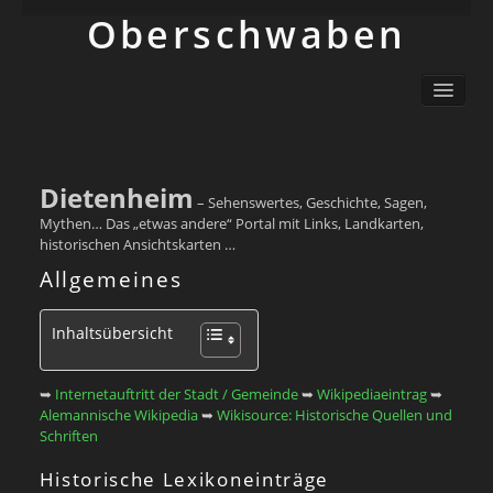
Ober­schwaben
Ortsliste / Sitemap
Oberschwaben – Orte mit Geschichte(n)
Sehenswertes
Schwäbisch
Dietenheim
– Sehenswertes, Geschichte, Sagen,
Info
Mythen… Das „etwas andere“ Portal mit Links, Landkarten,
historischen Ansichtskarten …
Allgemeines
Inhaltsübersicht
➥
Internetauftritt der Stadt / Gemeinde
➥
Wikipediaeintrag
➥
Alemannische Wikipedia
➥
Wikisource: Historische Quellen und
Schriften
Historische Lexikoneinträge