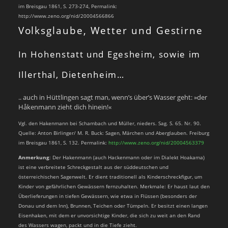
im Breisgau 1861, S. 273-274, Permalink:
http://www.zeno.org/nid/20004566866
Volksglaube, Wetter und Gestirne
In Hohenstatt und Egesheim, sowie im
Illerthal, Dietenheim…
.. auch in Hüttlingen sagt man, wenn’s über’s Wasser geht: »der
Håkenmann zieht dich hinein!«
Vgl. den Hakenmann bei Schambach und Müller, nieders. Sag. S. 65. Nr. 90.
Quelle: Anton Birlinger/ M. R. Buck: Sagen, Märchen und Aberglauben. Freiburg
im Breisgau 1861, S. 132. Permalink:
http://www.zeno.org/nid/20004563379
Anmerkung
: Der Hakenmann (auch Hackenmann oder im Dialekt Hoakama)
ist eine verbreitete Schreckgestalt aus der süddeutschen und
österreichischen Sagenwelt. Er dient traditionell als Kinderschreckfigur, um
Kinder von gefährlichen Gewässern fernzuhalten. Merkmale: Er haust laut den
Überlieferungen in tiefen Gewässern, wie etwa in Flüssen (besonders der
Donau und dem Inn), Brunnen, Teichen oder Tümpeln. Er besitzt einen langen
Eisenhaken, mit dem er unvorsichtige Kinder, die sich zu weit an den Rand
des Wassers wagen, packt und in die Tiefe zieht.