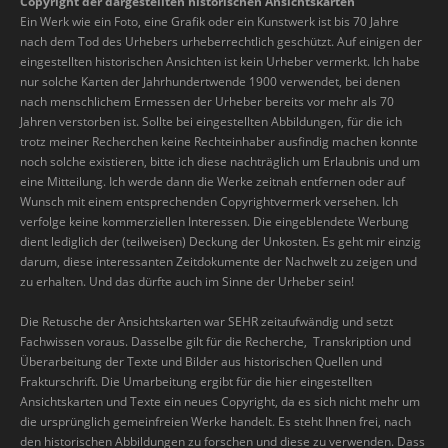
Copyright der dargestellten historischen Ansichtskarten
Ein Werk wie ein Foto, eine Grafik oder ein Kunstwerk ist bis 70 Jahre
nach dem Tod des Urhebers urheberrechtlich geschützt. Auf einigen der
eingestellten historischen Ansichten ist kein Urheber vermerkt. Ich habe
nur solche Karten der Jahrhundertwende 1900 verwendet, bei denen
nach menschlichem Ermessen der Urheber bereits vor mehr als 70
Jahren verstorben ist. Sollte bei eingestellten Abbildungen, für die ich
trotz meiner Recherchen keine Rechteinhaber ausfindig machen konnte
noch solche existieren, bitte ich diese nachträglich um Erlaubnis und um
eine Mitteilung. Ich werde dann die Werke zeitnah entfernen oder auf
Wunsch mit einem entsprechenden Copyrightvermerk versehen. Ich
verfolge keine kommerziellen Interessen. Die eingeblendete Werbung
dient lediglich der (teilweisen) Deckung der Unkosten. Es geht mir einzig
darum, diese interessanten Zeitdokumente der Nachwelt zu zeigen und
zu erhalten. Und das dürfte auch im Sinne der Urheber sein!
Die Retusche der Ansichtskarten war SEHR zeitaufwändig und setzt
Fachwissen voraus. Dasselbe gilt für die Recherche, Transkription und
Überarbeitung der Texte und Bilder aus historischen Quellen und
Frakturschrift. Die Umarbeitung ergibt für die hier eingestellten
Ansichtskarten und Texte ein neues Copyright, da es sich nicht mehr um
die ursprünglich gemeinfreien Werke handelt. Es steht Ihnen frei, nach
den historischen Abbildungen zu forschen und diese zu verwenden. Dass