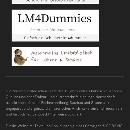
Die zitierten, historischen Texte des 19.Jahrhunderts habe ich aus freien
Quellen und/oder Fraktur- und Kurrentschrift in heutige Normschrift
transkribiert, dabei in Rechtschreibung, Satzbau und Grammatik
angepasst und ergänzt, die historischen Ansichtskarten sind retuschiert
und farblich "aufgehübscht", teilweise coloriert.
Für die Webseite, Texte und Abbildungen gilt das Copyright: © CC BY-NC-