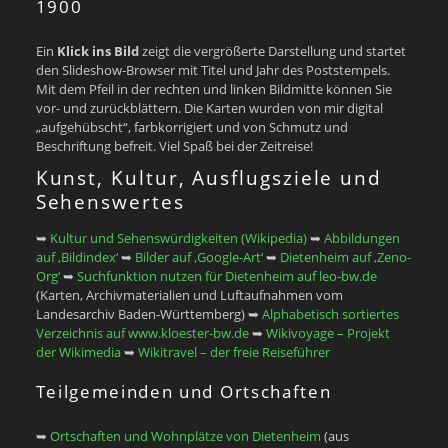
1900
Ein
Klick ins Bild
zeigt die vergrößerte Darstellung und startet
den Slideshow-Browser mit Titel und Jahr des Poststempels.
Mit dem Pfeil in der rechten und linken Bildmitte können Sie
vor- und zurückblättern. Die Karten wurden von mir digital
„aufgehübscht“, farbkorrigiert und von Schmutz und
Beschriftung befreit. Viel Spaß bei der Zeitreise!
Kunst, Kultur, Ausflugsziele und
Sehenswertes
➥
Kultur und Sehenswürdigkeiten (Wikipedia)
➥
Abbildungen
auf ‚Bildindex‘
➥
Bilder auf ‚Google-Art‘
➥
Dietenheim auf ‚Zeno-
Org‘
➥
Suchfunktion nutzen für Dietenheim auf leo-bw.de
(Karten, Archivmaterialien und Luftaufnahmen vom
Landesarchiv Baden-Württemberg) ➥
Alphabetisch sortiertes
Verzeichnis auf www.kloester-bw.de
➥
Wikivoyage – Projekt
der Wikimedia
➥
Wikitravel – der freie Reiseführer
Teilgemeinden und Ortschaften
➥
Ortschaften und Wohnplätze von Dietenheim
(aus