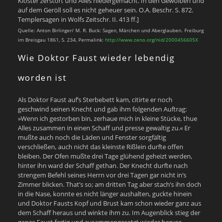
Kloster zerstört und Alles niedergemacht. In den Gewölben und
auf dem Geröll soll es nicht geheuer sein. O.A. Beschr. S. 872.
Templersagen in Wolfs Zeitschr. II. 413 ff.]
Quelle: Anton Birlinger/ M. R. Buck: Sagen, Märchen und Aberglauben. Freiburg
im Breisgau 1861, S. 234, Permalink:
http://www.zeno.org/nid/2000456605X
Wie Doktor Faust wieder lebendig
worden ist
Als Doktor Faust auf’s Sterbebett kam, citirte er noch
geschwind seinen Knecht und gab ihm folgenden Auftrag:
»Wenn ich gestorben bin, zerhaue mich in kleine Stücke, thue
Alles zusammen in einen Schaff und presse gewaltig zu.« Er
mußte auch noch die Läden und Fenster sorgfältig
verschließen, auch nicht das kleinste Rißlein durfte offen
bleiben. Der Ofen mußte drei Tage glühend geheizt werden,
hinter ihn ward der Schaff gethan. Der Knecht durfte nach
strengem Befehl seines Herrn vor drei Tagen gar nicht in’s
Zimmer blicken. That’s so; am dritten Tag aber stach’s ihn doch
in die Nase, konnte es nicht länger aushalten, guckte hinein
und Doktor Fausts Kopf und Brust kam schon wieder ganz aus
dem Schaff heraus und winkte ihm zu. Im Augenblick stieg der
ganze Faust fertig und zusammengesetzt wieder hervor