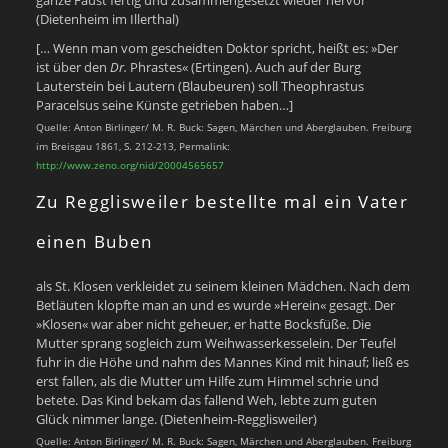
(Dietenheim im Illerthal)
[… Wenn man vom gescheidten Doktor spricht, heißt es: »Der
ist über den
Dr.
Phrastes« (Ertingen). Auch auf der Burg
Lauterstein bei Lautern (Blaubeuren) soll Theophrastus
Paracelsus seine Künste getrieben haben…]
Quelle: Anton Birlinger/ M. R. Buck: Sagen, Märchen und Aberglauben. Freiburg
im Breisgau 1861, S. 212-213, Permalink:
http://www.zeno.org/nid/20004565657
Zu Regglisweiler bestellte mal ein Vater
einen Buben
als St. Klosen verkleidet zu seinem kleinen Mädchen. Nach dem
Betläuten klopfte man an und es wurde »Herein« gesagt. Der
»Klosen« war aber nicht geheuer, er hatte Bocksfüße. Die
Mutter sprang sogleich zum Weihwasserkesselein. Der Teufel
fuhr in die Höhe und nahm des Mannes Kind mit hinauf; ließ es
erst fallen, als die Mutter um Hilfe zum Himmel schrie und
betete. Das Kind bekam das fallend Weh, lebte zum guten
Glück nimmer lange. (Dietenheim-Regglisweiler)
Quelle: Anton Birlinger/ M. R. Buck: Sagen, Märchen und Aberglauben. Freiburg