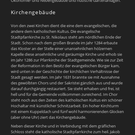
Ökonomie- und Nebengebäude und hübsche Gartenanlagen.
Kirchengebäude
Von den zwei Kirchen dient die eine dem evangelischen, die
andere dem katholischen Kultus. Die evangelische
Stadtpfarrkirche zu St. Nikolaus steht am nördlichen Ende der
Stadt. Schon nach dem großen Brande im Jahr 1284 erbaute
das Kloster an der Stelle einer unansehnlichen hölzernen
Kapelle diese ansehnliche und geräumige Kirche und erhob sie
im Jahr 1286 zur Pfarrkirche der Stadtgemeinde. Wie sie zur Zeit
der Reformation in den Besitz der evangelischen Bürger kam,
wird unten in der Geschichte der kirchlichen Verhältnisse der
Stadt gesagt werden. Im Jahr 1631 brannte sie mit Ausnahme
des gewölbten Chors und der Sakristei gänzlich aus und wurde
darauf durchgängig restauriert. Sie steht erhaben und frei, ist
hell und für die Gemeinde vollkommen zureichend. Im Chor
steht noch aus den Zeiten des katholischen Kultus ein schöner
Hochaltar mit künstlicher Schnitzarbeit. Ein hoher Kirchturm
mit einem Kuppeldach und fünf wohl harmonierenden Glocken
(aber ohne Uhr) ziert das Kirchengebäude.
Neben dieser Kirche und in Verbindung mit dem gräflichen
Schloss steht die katholische Stadtpfarrkirche zum heil. Jakob