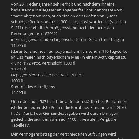
von 25 Friedensjahren sehr erholt und nachdem ihr eine
bedeutende in Kriegszeiten angehäufte Schuldenmasse vom
Staate abgenommen, auch eine an den Grafen von Quadt
schuldige Rente von circa 1300 fl. abgelöst worden ist (s. unten
S. 211), besteht ihr Vermögensstand nach den neuesten
Rechnungen pro 1839/40
in Ertrag gewährenden Liegenschaften im Gesamtanschlag zu
11.995 fl.
(darunter sind noch auf bayerischem Territorium 116 Tagwerke
94 Dezimalen nach bayerischem Meß) in einem Aktivkapital (zu
4 und 41/2 Proc. verzinslich) 1300 fl.
13.295 fl.
Dagegen: Verzinsliche Passiva zu 5 Proc.
1000 fl.
Summe des Vermögens
12.295 fl.
Unter den auf 4587 fl. sich belaufenden städtischen Einnahmen
ist der bedeutendste Posten die Kornhaus-Einnahme mit 2030
fl. Der Ausfall der Gemeindeausgaben wird durch Umlagen
gedeckt, die sich dermalen auf 1100 fl. belaufen. Vergl. die
Tabelle IV.
Der Vermögensbetrag der verschiedenen Stiftungen wird