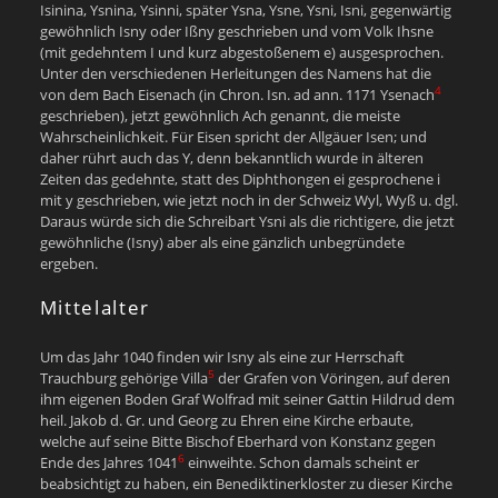
Isinina, Ysnina, Ysinni, später Ysna, Ysne, Ysni, Isni, gegenwärtig
gewöhnlich Isny oder Ißny geschrieben und vom Volk Ihsne
(mit gedehntem I und kurz abgestoßenem e) ausgesprochen.
Unter den verschiedenen Herleitungen des Namens hat die
4
von dem Bach Eisenach (in Chron. Isn. ad ann. 1171 Ysenach
geschrieben), jetzt gewöhnlich Ach genannt, die meiste
Wahrscheinlichkeit. Für Eisen spricht der Allgäuer Isen; und
daher rührt auch das Y, denn bekanntlich wurde in älteren
Zeiten das gedehnte, statt des Diphthongen ei gesprochene i
mit y geschrieben, wie jetzt noch in der Schweiz Wyl, Wyß u. dgl.
Daraus würde sich die Schreibart Ysni als die richtigere, die jetzt
gewöhnliche (Isny) aber als eine gänzlich unbegründete
ergeben.
Mittelalter
Um das Jahr 1040 finden wir Isny als eine zur Herrschaft
5
Trauchburg gehörige Villa
der Grafen von Vöringen, auf deren
ihm eigenen Boden Graf Wolfrad mit seiner Gattin Hildrud dem
heil. Jakob d. Gr. und Georg zu Ehren eine Kirche erbaute,
welche auf seine Bitte Bischof Eberhard von Konstanz gegen
6
Ende des Jahres 1041
einweihte. Schon damals scheint er
beabsichtigt zu haben, ein Benediktinerkloster zu dieser Kirche