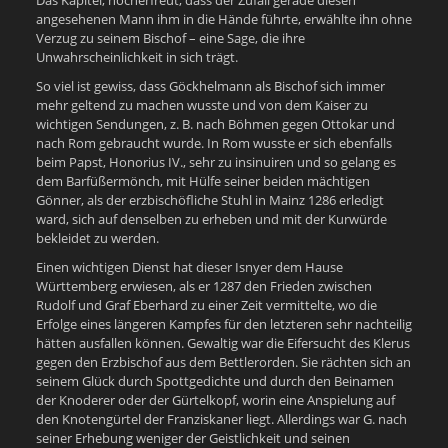
angesehenen Mann ihm in die Hände führte, erwählte ihn ohne
Verzug zu seinem Bischof – eine Sage, die ihre
Unwahrscheinlichkeit in sich trägt.
So viel ist gewiss, dass Göckhelmann als Bischof sich immer
mehr geltend zu machen wusste und von dem Kaiser zu
wichtigen Sendungen, z. B. nach Böhmen gegen Ottokar und
nach Rom gebraucht wurde. In Rom wusste er sich ebenfalls
beim Papst, Honorius IV., sehr zu insinuiren und so gelang es
dem Barfüßermönch, mit Hülfe seiner beiden mächtigen
Gönner, als der erzbischöfliche Stuhl in Mainz 1286 erledigt
ward, sich auf denselben zu erheben und mit der Kurwürde
bekleidet zu werden.
Einen wichtigen Dienst hat dieser Isnyer dem Hause
Württemberg erwiesen, als er 1287 den Frieden zwischen
Rudolf und Graf Eberhard zu einer Zeit vermittelte, wo die
Erfolge eines längeren Kampfes für den letzteren sehr nachteilig
hätten ausfallen können. Gewaltig war die Eifersucht des Klerus
gegen den Erzbischof aus dem Bettlerorden. Sie rächten sich an
seinem Glück durch Spottgedichte und durch den Beinamen
der Knoderer oder der Gürtelkopf, worin eine Anspielung auf
den Knotengürtel der Franziskaner liegt. Allerdings war G. nach
seiner Erhebung weniger der Geistlichkeit und seinen