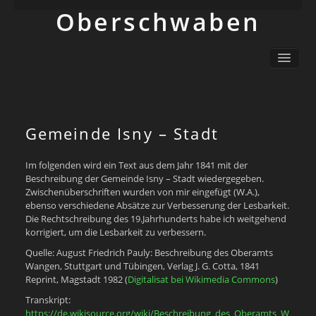
Ober­schwaben
Ortsliste / Sitemap
Oberschwaben – Orte mit Geschichte(n)
Sehenswertes
Schwäbisch
Gemeinde Isny – Stadt
Info
Im folgenden wird ein Text aus dem Jahr 1841 mit der
Beschreibung der Gemeinde Isny – Stadt wiedergegeben.
Zwischenüberschriften wurden von mir eingefügt (W.A.),
ebenso verschiedene Absätze zur Verbesserung der Lesbarkeit.
Die Rechtschreibung des 19.Jahrhunderts habe ich weitgehend
korrigiert, um die Lesbarkeit zu verbessern.
Quelle: August Friedrich Pauly: Beschreibung des Oberamts
Wangen, Stuttgart und Tübingen, Verlag J. G. Cotta, 1841
Reprint, Magstadt 1982 (
Digitalisat bei Wikimedia Commons
)
Transkript:
https://de.wikisource.org/wiki/Beschreibung_des_Oberamts_W