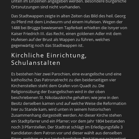
unten im Einzelnen angegeben werden. Besondere bürgerliche
Ortsnutzungen sind nicht vorhanden.
Das Stadtwappen zeigte in alten Zeiten das Bild des heil. Georg
zu Pferd mit dem Lindwurm und einem Hufeisen. Wegen der
1488 bei Brügge bewiesenen Tapferkeit erhielten die Isnyer von
Kaiser Friedrich III. das Recht, einen goldenen Adler mit dem
Hufeisen auf der Brust als Wappen zu führen, welches
gegenwärtig noch das Stadtwappen ist.
Kirchliche Einrichtung,
Schulanstalten
Es bestehen hier zwei Parochien, eine evangelische und eine
katholische. Das Patronatrecht zu den beiderseitigen vier
Kirchenstellen steht dem Grafen von Quadt zu. Die
Religionsübung der Evangelischen wird in der oben
beschriebenen St. Nikolauskirche gehalten; wie jene in den
Besitz derselben kamen und auf welche Weise die Reformation
hier zu Stande kam, wird unten in seinem historischen
Zusammenhang dargestellt werden. An dieser Kirche stehen
ein Stadtpfarrer und ein Pfarrer; vor dem Jahr 1804 bestanden
noch 3 Pfarrstellen. Der Stadtrat schlägt im Erledigungsfalle 3
Kandidaten dem Patron vor und dieser wählt aus denselben
Einen, welchen er zur landesherrlichen Bestätigung präsentiert.