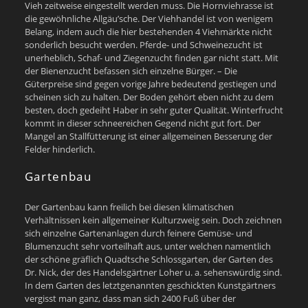
Vieh zeitweise eingestellt werden muss. Die Hornviehrasse ist
die gewöhnliche Allgäu’sche. Der Viehhandel ist von wenigem
Belang, indem auch die hier bestehenden 4 Viehmärkte nicht
sonderlich besucht werden. Pferde- und Schweinezucht ist
unerheblich, Schaf- und Ziegenzucht finden gar nicht statt. Mit
der Bienenzucht befassen sich einzelne Bürger. – Die
Güterpreise sind gegen vorige Jahre bedeutend gestiegen und
scheinen sich zu halten. Der Boden gehört eben nicht zu dem
besten, doch gedeiht Haber in sehr guter Qualität. Winterfrucht
kommt in dieser schneereichen Gegend nicht gut fort. Der
Mangel an Stallfütterung ist einer allgemeinen Besserung der
Felder hinderlich.
Gartenbau
Der Gartenbau kann freilich bei diesen klimatischen
Verhältnissen kein allgemeiner Kulturzweig sein. Doch zeichnen
sich einzelne Gartenanlagen durch feinere Gemüse- und
Blumenzucht sehr vorteilhaft aus, unter welchen namentlich
der schöne gräflich Quadtsche Schlossgarten, der Garten des
Dr. Nick, der des Handelsgärtner Loher u. a. sehenswürdig sind.
In dem Garten des letztgenannten geschickten Kunstgärtners
vergisst man ganz, dass man sich 2400 Fuß über der