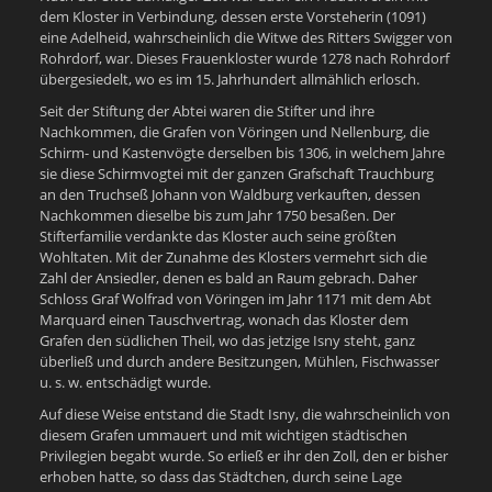
dem Kloster in Verbindung, dessen erste Vorsteherin (1091)
eine Adelheid, wahrscheinlich die Witwe des Ritters Swigger von
Rohrdorf, war. Dieses Frauenkloster wurde 1278 nach Rohrdorf
übergesiedelt, wo es im 15. Jahrhundert allmählich erlosch.
Seit der Stiftung der Abtei waren die Stifter und ihre
Nachkommen, die Grafen von Vöringen und Nellenburg, die
Schirm- und Kastenvögte derselben bis 1306, in welchem Jahre
sie diese Schirmvogtei mit der ganzen Grafschaft Trauchburg
an den Truchseß Johann von Waldburg verkauften, dessen
Nachkommen dieselbe bis zum Jahr 1750 besaßen. Der
Stifterfamilie verdankte das Kloster auch seine größten
Wohltaten. Mit der Zunahme des Klosters vermehrt sich die
Zahl der Ansiedler, denen es bald an Raum gebrach. Daher
Schloss Graf Wolfrad von Vöringen im Jahr 1171 mit dem Abt
Marquard einen Tauschvertrag, wonach das Kloster dem
Grafen den südlichen Theil, wo das jetzige Isny steht, ganz
überließ und durch andere Besitzungen, Mühlen, Fischwasser
u. s. w. entschädigt wurde.
Auf diese Weise entstand die Stadt Isny, die wahrscheinlich von
diesem Grafen ummauert und mit wichtigen städtischen
Privilegien begabt wurde. So erließ er ihr den Zoll, den er bisher
erhoben hatte, so dass das Städtchen, durch seine Lage