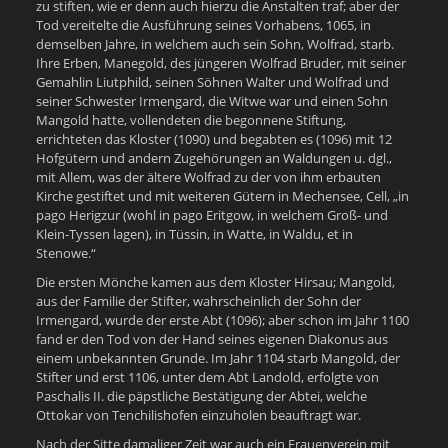
zu stiften, wie er denn auch hierzu die Anstalten traf; aber der
Tod vereitelte die Ausführung seines Vorhabens, 1065, in
demselben Jahre, in welchem auch sein Sohn, Wolfrad, starb.
Ihre Erben, Manegold, des jüngeren Wolfrad Bruder, mit seiner
Gemahlin Liutphild, seinen Söhnen Walter und Wolfrad und
seiner Schwester Irmengard, die Witwe war und einen Sohn
Mangold hatte, vollendeten die begonnene Stiftung,
errichteten das Kloster (1090) und begabten es (1096) mit 12
Hofgütern und andern Zugehörungen an Waldungen u. dgl.,
mit Allem, was der ältere Wolfrad zu der von ihm erbauten
Kirche gestiftet und mit weiteren Gütern in Mechensee, Cell, „in
pago Herigzur (wohl in pago Eritgow, in welchem Groß- und
Klein-Tyssen lagen), in Tüssin, in Watte, in Waldu, et in
Stenowe.“
Die ersten Mönche kamen aus dem Kloster Hirsau; Mangold,
aus der Familie der Stifter, wahrscheinlich der Sohn der
Irmengard, wurde der erste Abt (1096); aber schon im Jahr 1100
fand er den Tod von der Hand seines eigenen Diakonus aus
einem unbekannten Grunde. Im Jahr 1104 starb Mangold, der
Stifter und erst 1106, unter dem Abt Landold, erfolgte von
Paschalis II. die päpstliche Bestätigung der Abtei, welche
Ottokar von Tenchilishofen einzuholen beauftragt war.
Nach der Sitte damaliger Zeit war auch ein Frauenverein mit