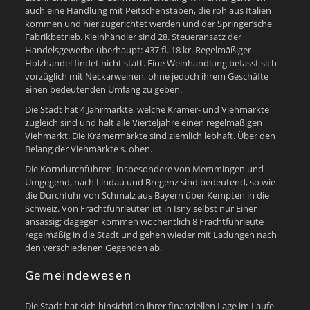
auch eine Handlung mit Peitschenstäben, die roh aus Italien
kommen und hier zugerichtet werden und der Springer’sche
Fabrikbetrieb. Kleinhändler sind 28. Steueransatz der
Handelsgewerbe überhaupt: 437 fl. 18 kr. Regelmäßiger
Holzhandel findet nicht statt. Eine Weinhandlung befasst sich
vorzüglich mit Neckarweinen, ohne jedoch ihrem Geschäfte
einen bedeutenden Umfang zu geben.
Die Stadt hat 4 Jahrmärkte, welche Krämer- und Viehmärkte
zugleich sind und hält alle Vierteljahre einen regelmäßigen
Viehmarkt. Die Krämermärkte sind ziemlich lebhaft. Über den
Belang der Viehmärkte s. oben.
Die Korndurchfuhren, insbesondere von Memmingen und
Umgegend, nach Lindau und Bregenz sind bedeutend, so wie
die Durchfuhr von Schmalz aus Bayern über Kempten in die
Schweiz. Von Frachtfuhrleuten ist in Isny selbst nur Einer
ansässig; dagegen kommen wöchentlich 8 Frachtfuhrleute
regelmäßig in die Stadt und gehen wieder mit Ladungen nach
den verschiedenen Gegenden ab.
Gemeindewesen
Die Stadt hat sich hinsichtlich ihrer finanziellen Lage im Laufe