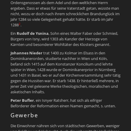
Ordensgenossen als dem Adel und den weltlichen Herrn
ergeben. Dass er etwas für seine Vaterstadt getan, wüsste man
nicht, wozu er doch nach ihrem schrecklichen Brandunglück im
Jahr 1284 so viele Gelegenheit gehabt hätte. Er starb im Jahr
2
1288
.
Ein
Rudolf de Ysnina
, Sohn eines Walter Faber oder Schmied,
Bürgers von Isny, wird 1303 als Kanzler der Herzoge von
Kärnten und besonderer Wohltäter des Klosters genannt.
Johannes Nieder
trat 1400 zu Kolmar im Elsass in den
Dominikanerorden, studierte nachher in Wien und Köln,
befand sich 1415 auf dem Konstanzer Koncilium und lehrte
später in Wien, 1428 wurde er Dominikanerprior in Nürnberg
und 1431 in Basel, wo er auf der Kirchenversammlung sehr tätig
gegen die Hussiten war. Er starb 1438. Er hinterließ mehrere, in
jener Zeit viel gelesene Werke theologischen, moralischen und
asketischen Inhalts.
Peter Bufler
, ein Isnyer Ratsherr, hat sich als eifriger
Beförderer der Reformation einen Namen gemacht, s. unten.
Gewerbe
Die Einwohner nähren sich von städtischen Gewerben, weniger