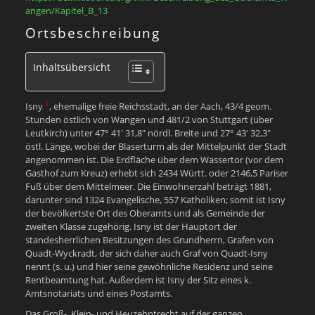
angen/Kapitel_B_13
Ortsbeschreibung
Inhaltsübersicht
1
Isny
, ehemalige freie Reichsstadt, an der Aach, 43/4 geom.
Stunden östlich von Wangen und 481/2 von Stuttgart (über
Leutkirch) unter 47° 41′ 31,8″ nördl. Breite und 27° 43′ 32,3″
östl. Länge, wobei der Blaserturm als der Mittelpunkt der Stadt
angenommen ist. Die Erdfläche über dem Wassertor (vor dem
Gasthof zum Kreuz) erhebt sich 2434 Württ. oder 2146,5 Pariser
Fuß über dem Mittelmeer. Die Einwohnerzahl beträgt 1881,
darunter sind 1324 Evangelische, 557 Katholiken; somit ist Isny
der bevölkertste Ort des Oberamts und als Gemeinde der
zweiten Klasse zugehörig. Isny ist der Hauptort der
standesherrlichen Besitzungen des Grundherrn, Grafen von
Quadt-Wyckradt, der sich daher auch Graf von Quadt-Isny
nennt (s. u.) und hier seine gewöhnliche Residenz und seine
Rentbeamtung hat. Außerdem ist Isny der Sitz eines k.
Amtsnotariats und eines Postamts.
Das Groß-, Klein- und Heuzehntrecht auf der ganzen