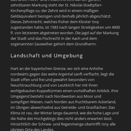
zehntbaren Markung steht der St. Nikolai-Stadtpfarr-
Kirchenpflege zu; der Zehnt wird in einem mäßigen
Geldäquivalent bezogen und deshalb jährlich abgeschätzt.
Dieses Zehntrecht, welches früher dem Kloster Isny
zugestanden hatte, ist 1583 nach langen Streitigkeiten um 4000
fl. von letzterem abgetreten worden. Die Jagd auf der Markung
der Stadt und das Fischrecht in der Aach und dem
sogenannten Sauweiher gehört dem Grundherrn.
Landschaft und Umgebung
Hart an der bayerischen Grenze, wo sich eine Anhöhe
nordwärts gegen das weite Argental sanft verflacht, liegt die
Stadt offen und frei und gewährt besonders von
Neuchtrauchburg und von Leutkirch her mit ihren
wohlgebauten Kuppeltürmen einen vorteilhaften Anblick. Ihre
Umgegend besteht nach Nordwesten aus Moor und
sumpfigen Wiesen, nach Norden aus fruchtbarem Ackerland,
im Übrigen abwechselnd aus Getreide- und Grasflächen. Das
Klima ist rau, der Winter lange dauernd, wie die hohe Lage und
die Nähe des Hochgebirgs dies nicht anders erwarten lässt.
Hinsichtlich der Schnee- und Regenmenge übertrifft Isny alle
übrigen Orte des Landes.