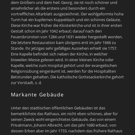
dem Größern und dem heil. Georg, sie ist noch schöner und
ansehnlicher als die erstere und besonders durch ein
vortreffliches Altarblatt ausgezeichnet. Der wohlgeformte hohe
Turm hat ein kupfernes Kuppeldach und ein schönes Geläute.
Diese Kirche war früher die Klosterkirche und ist in ihrer ersten
Gestalt schon im Jahr 1042 erbaut; darauf nach den
Feuersbrünsten von 1284 und 1631 wieder hergestellt worden.
Die letztere Restauration kam übrigens erst im Jahr 1666 zu
Stande. Ihr jetziges sehr gefälliges Aussehen erhielt sie 1757.
Eine Kapelle befindet sich neben der Kirche, in welcher
bisweilen Messe gelesen wird. In einer kleinen Kirche oder
Kapelle, welche zum Hospital gehört und der evangelischen
Religionsübung eingeräumt ist, werden für die Hospitaliten
Betstunden gehalten. Die katholische Gottesackerkirche gehört
zur Vorstadt, s. d.
Markante Gebäude
Unter den städtischen öffentlichen Gebäuden ist das
bemerklichste das Rathaus, ein nicht eben schönes, aber für
seinen Zweck wohl eingerichtetes Gebäude, das von einem
Privatmann, Johann Albrecht, um das Jahr 1680 erbaut, von
dessen Erben aber im Jahr 1733, nachdem das frühere Rathaus