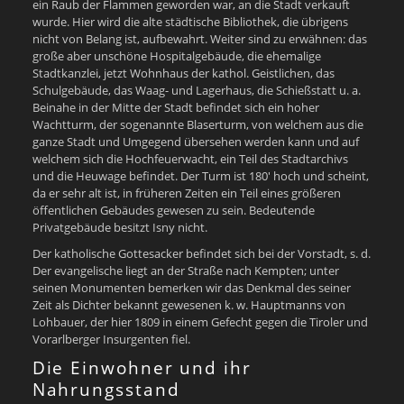
ein Raub der Flammen geworden war, an die Stadt verkauft
wurde. Hier wird die alte städtische Bibliothek, die übrigens
nicht von Belang ist, aufbewahrt. Weiter sind zu erwähnen: das
große aber unschöne Hospitalgebäude, die ehemalige
Stadtkanzlei, jetzt Wohnhaus der kathol. Geistlichen, das
Schulgebäude, das Waag- und Lagerhaus, die Schießstatt u. a.
Beinahe in der Mitte der Stadt befindet sich ein hoher
Wachtturm, der sogenannte Blaserturm, von welchem aus die
ganze Stadt und Umgegend übersehen werden kann und auf
welchem sich die Hochfeuerwacht, ein Teil des Stadtarchivs
und die Heuwage befindet. Der Turm ist 180′ hoch und scheint,
da er sehr alt ist, in früheren Zeiten ein Teil eines größeren
öffentlichen Gebäudes gewesen zu sein. Bedeutende
Privatgebäude besitzt Isny nicht.
Der katholische Gottesacker befindet sich bei der Vorstadt, s. d.
Der evangelische liegt an der Straße nach Kempten; unter
seinen Monumenten bemerken wir das Denkmal des seiner
Zeit als Dichter bekannt gewesenen k. w. Hauptmanns von
Lohbauer, der hier 1809 in einem Gefecht gegen die Tiroler und
Vorarlberger Insurgenten fiel.
Die Einwohner und ihr
Nahrungsstand