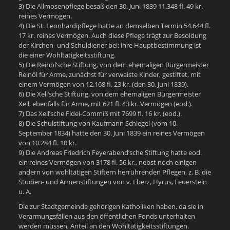
3) Die Allmosenpflege besaß den 30. Juni 1839 11.348 fl. 49 kr.
reines Vermögen.
4) Die St. Leonhardipflege hatte an demselben Termin 54.644 fl.
17 kr. reines Vermögen. Auch diese Pflege trägt zur Besoldung
der Kirchen- und Schuldiener bei; ihre Hauptbestimmung ist
die einer Wohltätigkeitsstiftung.
5) Die Reinöl’sche Stiftung, von dem ehemaligen Bürgermeister
Reinöl für Arme, zunächst für verwaiste Kinder, gestiftet, mit
einem Vermögen von 12.168 fl. 23 kr. (den 30. Juni 1839).
6) Die Xell’sche Stiftung, von dem ehemaligen Bürgermeister
Xell, ebenfalls für Arme, mit 621 fl. 43 kr. Vermögen (eod.).
7) Das Xell’sche Fidei-Commiß mit 7699 fl. 16 kr. (eod.).
8) Die Schulstiftung von Kaufmann Schlegel (vom 10.
September 1834) hatte den 30. Juni 1839 ein reines Vermögen
von 10.284 fl. 10 kr.
9) Die Andreas Friedrich Feyerabend’sche Stiftung hatte eod.
ein reines Vermögen von 3178 fl. 56 kr., nebst noch einigen
andern von wohltätigen Stiftern herrührenden Pflegen, z. B. die
Studien- und Armenstiftungen von v. Eberz, Hyrus, Feuerstein
u. A.
Die zur Stadtgemeinde gehörigen Katholiken haben, da sie in
Verarmungsfällen aus den öffentlichen Fonds unterhalten
werden müssen, Anteil an den Wohltätigkeitsstiftungen.