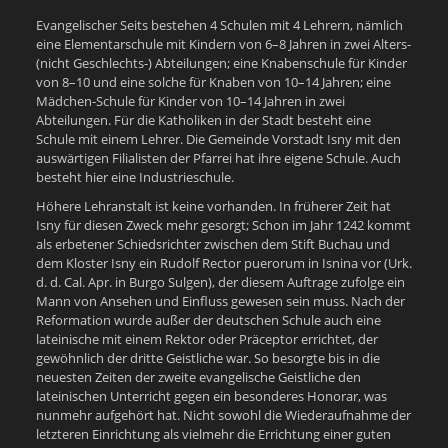
Evangelischer Seits bestehen 4 Schulen mit 4 Lehrern, nämlich
eine Elementarschule mit Kindern von 6–8 Jahren in zwei Alters-
(nicht Geschlechts-) Abteilungen; eine Knabenschule für Kinder
von 8–10 und eine solche für Knaben von 10–14 Jahren; eine
Mädchen-Schule für Kinder von 10–14 Jahren in zwei
Abteilungen. Für die Katholiken in der Stadt besteht eine
Schule mit einem Lehrer. Die Gemeinde Vorstadt Isny mit den
auswärtigen Filialisten der Pfarrei hat ihre eigene Schule. Auch
besteht hier eine Industrieschule.
Höhere Lehranstalt ist keine vorhanden. In früherer Zeit hat
Isny für diesen Zweck mehr gesorgt; Schon im Jahr 1242 kommt
als erbetener Schiedsrichter zwischen dem Stift Buchau und
dem Kloster Isny ein Rudolf Rector puerorum in Isnina vor (Urk.
d. d. Cal. Apr. in Burgo Sulgen), der diesem Auftrage zufolge ein
Mann von Ansehen und Einfluss gewesen sein muss. Nach der
Reformation wurde außer der deutschen Schule auch eine
lateinische mit einem Rektor oder Präceptor errichtet, der
gewöhnlich der dritte Geistliche war. So besorgte bis in die
neuesten Zeiten der zweite evangelische Geistliche den
lateinischen Unterricht gegen ein besonderes Honorar, was
nunmehr aufgehört hat. Nicht sowohl die Wiederaufnahme der
letzteren Einrichtung als vielmehr die Errichtung einer guten