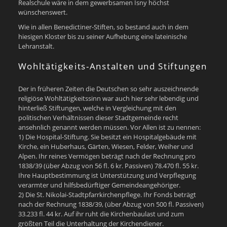
Realschule wäre in dem gewerbsamen Isny höchst
wünschenswert.
Wie in allen Benedictiner-Stiften, so bestand auch in dem
hiesigen Kloster bis zu seiner Aufhebung eine lateinische
Lehranstalt.
Wohltätigkeits-Anstalten und Stiftungen
Der in früheren Zeiten die Deutschen so sehr auszeichnende
religiöse Wohltätigkeitssinn war auch hier sehr lebendig und
hinterließ Stiftungen, welche in Vergleichung mit den
politischen Verhältnissen dieser Stadtgemeinde recht
ansehnlich genannt werden müssen. Vor Allen ist zu nennen:
1) Die Hospital-Stiftung. Sie besitzt ein Hospitalgebäude mit
Kirche, ein Huberhaus, Gärten, Wiesen, Felder, Weiher und
Alpen. Ihr reines Vermögen beträgt nach der Rechnung pro
1838/39 (über Abzug von 56 fl. 6 kr. Passiven) 78.470 fl. 55 kr.
Ihre Hauptbestimmung ist Unterstützung und Verpflegung
verarmter und hilfsbedürftiger Gemeindeangehöriger.
2) Die St. Nikolai-Stadtpfarrkirchenpflege. Ihr Fonds beträgt
nach der Rechnung 1838/39, (über Abzug von 500 fl. Passiven)
33.233 fl. 44 kr. Auf ihr ruht die Kirchenbaulast und zum
größten Teil die Unterhaltung der Kirchendiener.