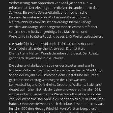
Verbesserung zum Appretiren von Moll, Jaconnet u. s. w.
erhalten hat. Der Absatz geht in die Vereinslande und in die
Schweiz. Ein zweite Sarsenetfabrik und mechanische
Baumwollenweberei, von Wocher und Kieser, früher in
Neutrauchburg etabliert, ist neuerdings hierher verlegt
worden; aus Mangel einer angemessenen Wasserkraft aber
sahen sich die Besitzer genötigt, ihre Maschinen und
Webstühle in Schüttentobel, k. bayer. L.-G. Weiler, aufzustellen.
Die Nadelfabrik von David Rödel liefert Steck-, Strick-und
Haarnadeln, alle möglichen Arten von Drahtstiften,
Drahtgittern, Haften, Wandschrauben und dergl. Der Absatz
geht nach Bayern und in die Schweiz.
Die Leinwandfabrikation ist eines der ältesten und war in
früheren Zeiten ein sehr bedeutendes Gewerbe der Stadt Isny.
Schon der im Jahr 1290 zwischen dem Kloster und der Stadt
geschlossene Vertrag „von wegen des Fischwassers,
Leinwattschlagens, Dorckhelns, Druckens, Walkens, Blaichens“
deutet auf frühen Betrieb der Leinwandweberei. Im Jahr 1598,
wo der unten zu erwähnende Webertumult ausbrach, soll die
Zahl der Webermeister ohne die Knappen sich auf 300 belaufen
haben. Ohne Zweifel war es auch die Blüte dieser Industrie, was
im Jahr 1599 den Herzog Friedrich von Württemberg, diesen