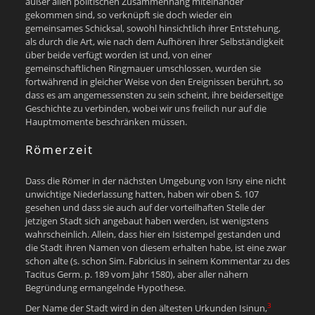
außer allen politischen Zusammenhang miteinander
gekommen sind, so verknüpft sie doch wieder ein
gemeinsames Schicksal, sowohl hinsichtlich ihrer Entstehung,
als durch die Art, wie nach dem Aufhören ihrer Selbständigkeit
über beide verfügt worden ist und, von einer
gemeinschaftlichen Ringmauer umschlossen, wurden sie
fortwährend in gleicher Weise von den Ereignissen berührt, so
dass es am angemessensten zu sein scheint, ihre beiderseitige
Geschichte zu verbinden, wobei wir uns freilich nur auf die
Hauptmomente beschränken müssen.
Römerzeit
Dass die Römer in der nächsten Umgebung von Isny eine nicht
unwichtige Niederlassung hatten, haben wir oben S. 107
gesehen und dass sie auch auf der vorteilhaften Stelle der
jetzigen Stadt sich angebaut haben werden, ist wenigstens
wahrscheinlich. Allein, dass hier ein Isistempel gestanden und
die Stadt ihren Namen von diesem erhalten habe, ist eine zwar
schon alte (s. schon Sim. Fabricius in seinem Kommentar zu des
Tacitus Germ. p. 189 vom Jahr 1580), aber aller nähern
Begründung ermangelnde Hypothese.
3
Der Name der Stadt wird in den ältesten Urkunden Isinun,