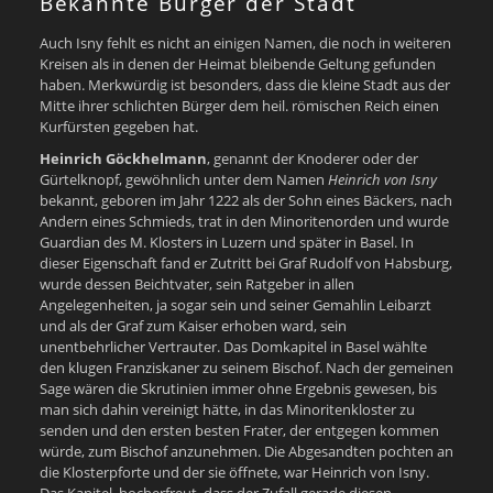
Bekannte Bürger der Stadt
Auch Isny fehlt es nicht an einigen Namen, die noch in weiteren
Kreisen als in denen der Heimat bleibende Geltung gefunden
haben. Merkwürdig ist besonders, dass die kleine Stadt aus der
Mitte ihrer schlichten Bürger dem heil. römischen Reich einen
Kurfürsten gegeben hat.
Heinrich Göckhelmann
, genannt der Knoderer oder der
Gürtelknopf, gewöhnlich unter dem Namen
Heinrich von Isny
bekannt, geboren im Jahr 1222 als der Sohn eines Bäckers, nach
Andern eines Schmieds, trat in den Minoritenorden und wurde
Guardian des M. Klosters in Luzern und später in Basel. In
dieser Eigenschaft fand er Zutritt bei Graf Rudolf von Habsburg,
wurde dessen Beichtvater, sein Ratgeber in allen
Angelegenheiten, ja sogar sein und seiner Gemahlin Leibarzt
und als der Graf zum Kaiser erhoben ward, sein
unentbehrlicher Vertrauter. Das Domkapitel in Basel wählte
den klugen Franziskaner zu seinem Bischof. Nach der gemeinen
Sage wären die Skrutinien immer ohne Ergebnis gewesen, bis
man sich dahin vereinigt hätte, in das Minoritenkloster zu
senden und den ersten besten Frater, der entgegen kommen
würde, zum Bischof anzunehmen. Die Abgesandten pochten an
die Klosterpforte und der sie öffnete, war Heinrich von Isny.
Das Kapitel, hocherfreut, dass der Zufall gerade diesen