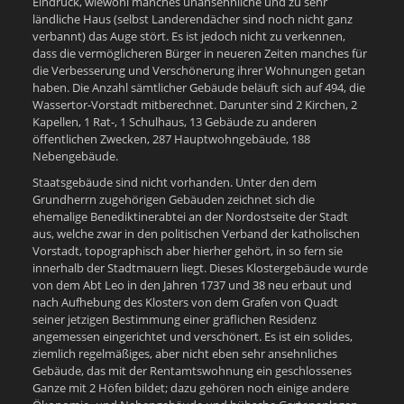
Eindruck, wiewohl manches unansehnliche und zu sehr
ländliche Haus (selbst Landerendächer sind noch nicht ganz
verbannt) das Auge stört. Es ist jedoch nicht zu verkennen,
dass die vermöglicheren Bürger in neueren Zeiten manches für
die Verbesserung und Verschönerung ihrer Wohnungen getan
haben. Die Anzahl sämtlicher Gebäude beläuft sich auf 494, die
Wassertor-Vorstadt mitberechnet. Darunter sind 2 Kirchen, 2
Kapellen, 1 Rat-, 1 Schulhaus, 13 Gebäude zu anderen
öffentlichen Zwecken, 287 Hauptwohngebäude, 188
Nebengebäude.
Staatsgebäude sind nicht vorhanden. Unter den dem
Grundherrn zugehörigen Gebäuden zeichnet sich die
ehemalige Benediktinerabtei an der Nordostseite der Stadt
aus, welche zwar in den politischen Verband der katholischen
Vorstadt, topographisch aber hierher gehört, in so fern sie
innerhalb der Stadtmauern liegt. Dieses Klostergebäude wurde
von dem Abt Leo in den Jahren 1737 und 38 neu erbaut und
nach Aufhebung des Klosters von dem Grafen von Quadt
seiner jetzigen Bestimmung einer gräflichen Residenz
angemessen eingerichtet und verschönert. Es ist ein solides,
ziemlich regelmäßiges, aber nicht eben sehr ansehnliches
Gebäude, das mit der Rentamtswohnung ein geschlossenes
Ganze mit 2 Höfen bildet; dazu gehören noch einige andere