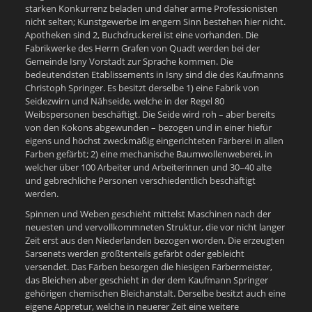
starken Konkurrenz beladen und daher arme Professionisten
nicht selten; Kunstgewerbe im engern Sinn bestehen hier nicht.
Apotheken sind 2, Buchdruckerei ist eine vorhanden. Die
Fabrikwerke des Herrn Grafen von Quadt werden bei der
Gemeinde Isny Vorstadt zur Sprache kommen. Die
bedeutendsten Etablissements in Isny sind die des Kaufmanns
Christoph Springer. Es besitzt derselbe 1) eine Fabrik von
Seidezwirn und Nähseide, welche in der Regel 80
Weibspersonen beschäftigt. Die Seide wird roh – aber bereits
von den Kokons abgewunden – bezogen und in einer hiefür
eigens und höchst zweckmäßig eingerichteten Färberei in allen
Farben gefärbt; 2) eine mechanische Baumwollenweberei, in
welcher über 100 Arbeiter und Arbeiterinnen und 30–40 alte
und gebrechliche Personen verschiedentlich beschäftigt
werden.
Spinnen und Weben geschieht mittelst Maschinen nach der
neuesten und vervollkommneten Struktur, die vor nicht langer
Zeit erst aus den Niederlanden bezogen worden. Die erzeugten
Sarsenets werden größtenteils gefärbt oder gebleicht
versendet. Das Färben besorgen die hiesigen Färbermeister,
das Bleichen aber geschieht in der dem Kaufmann Springer
gehörigen chemischen Bleichanstalt. Derselbe besitzt auch eine
eigene Appretur, welche in neuerer Zeit eine weitere