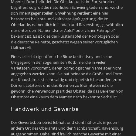
Meeresfläche befindet. Die Obstkultur ist im Fortschreiten
begriffen, so groß die natürlichen Schwierigkeiten sind, welche
sich ihr entgegenstellen. Erwähnung verdient eine hier
besonders beliebte und kultiviere Apfelgattung, die im
Oberlande, namentlich in Lindau und Ravensburg, gewöhnlich
nur unter dem Namen „Isner Apfel“ oder „Isner Fahrapfel“
bekannt ist. Es ist dies der Fürstenapfel der Pomologen oder
die deutsche Reinette, geschätzt wegen seiner vorzüglichen
Haltbarkeit.
Eine vielleicht eigentümliche Birne besitzt Isny und seine
Umgegend in der sogenannten Rotbirne, die in vielen
Varietäten vorkommt, deren pomologischer Name aber nicht
angegeben werden kann. Sie hat beinahe die Größe und Form
der Knausbirne, ist sehr saftig und eignet sich besonders zum
Dörren. Letzteres und das Brennen zu Branntwein ist die
gewöhnliche Verwendungsart des Obstes, da das Bereiten von
Obstmost eine kaum dem Namen nach bekannte Sache ist.
Handwerk und Gewerbe
Der Gewerbsbetrieb ist lebhaft und steht höher als in jedem
andern Ort des Oberamts und der Nachbarschaft, Ravensburg
ausgenommen. Dabei sind freilich manche Gewerbe mit einer