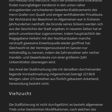
von Feldbau und Viehzucht. Auch die unbemittelte Volksklasse
findet mannigfaltigen Verdienst in den unten näher
anzugebenden verschiedenen Gewerbe-Etablissements des
Herrn Grafen von Quadt und einiger wohlhabender Privatleute.
Der Wohlstand der Bewohner im Allgemeinen war in früheren
Jahrhunderten namhaft; die Gründe seines Sinkens werden sich
aus der Geschichte der Stadt ergeben; in neueren Zeiten hat er
jedoch unverkennbar zugenommen, indem hauptsächlich der
freigegebene Verkehr mit den Nachbarstaaten manche
verstopft gewesene Erwerbsquelle wieder geöffnet hat.
Gleichwohl ist der Vermögenszustand im Ganzen nur
mittelmäßig zu nennen, indem die Zahl einzelner sehr reicher
Handels- und Gewerbsleute von einer größeren Zahl
Unbemittelter überwogen wird.
Das Areal der Stadtmarkung (die mit derselben durcheinander
liegende Vorstadtmarkung mitgerechnet) beträgt 22136/8
Morgen; über 2/5 bestehen aus flürlich gebautem Ackerland;
Vereinödung besteht nicht.
Viehzucht
Die Stallfütterung ist nicht durchgeführt; es besteht allgemeiner
Trieb unter bestimmten Modifikationen, nach welchen das