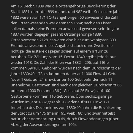
Am 15. Decbr. 1839 war die ortsangehörige Bevölkerung der
Stadt 1881, darunter 899 männl. und 982 weibl. Seelen. Im Jahr
1832 waren von 1714 Ortsangehörigen 60 abwesend; die Zahl
der Ortsanwesenden war demnach 1654; nach den Listen
sollen damals keine Fremden anwesend gewesen sein; im Jahr
1837 wurden dagegen gezählt Ortsangehörige 1839,
Ortsanwesende 2128, es waren also hier zum wenigsten 300
Fremde anwesend; diese Angabe ist auch ohne Zweifel die
richtige, die erstere dagegen schien auf einem Irrtum zu
beruhen. Die Zählung vom 15. Decbr. 1840 ergibt jedoch nur
wieder 1918. Die Zahl der Ehen war 1832 – 296, auf 1 Ehe
kommen 59/10 E. Geboren wurden nach dem Durchschnitt der
Jahre 1830/40 – 73, es kommen daher auf 1000 Einw. 41 Geb.
(oder 1 Geb. auf 24 Einw.); unter 100 Geb. befinden sich 11
uneheliche. Gestorben sind nach dem gleichen Durchschnitt 66
oder von 1000 Personen 36 (1 Gest. auf 26 Einw.); auf 100
Gestorbene kommen 110 Geborene. Über sechszigjährige
wurden im Jahr 1832 gezählt 208 oder auf 1000 Einw. 121.
Innerhalb des Decenniums von 1830/40 nahm die Bevölkerung
der Stadt zu um 175 (männl. 95, weibl. 80) und zwar mittelst
natürlicher Vermehrung um 69, durch Einwanderungen (über
Abzug der Auswanderungen um 106).