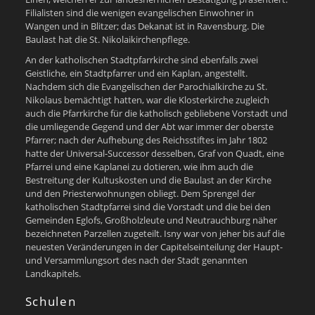
Filialisten sind die wenigen evangelischen Einwohner in
Wangen und in Blitzer; das Dekanat ist in Ravensburg. Die
Baulast hat die St. Nikolaikirchenpflege.
An der katholischen Stadtpfarrkirche sind ebenfalls zwei
Geistliche, ein Stadtpfarrer und ein Kaplan, angestellt.
Nachdem sich die Evangelischen der Parochialkirche zu St.
Nikolaus bemächtigt hatten, war die Klosterkirche zugleich
auch die Pfarrkirche für die katholisch gebliebene Vorstadt und
die umliegende Gegend und der Abt war immer der oberste
Pfarrer; nach der Aufhebung des Reichsstiftes im Jahr 1802
hatte der Universal-Successor desselben, Graf von Quadt, eine
Pfarrei und eine Kaplanei zu dotieren, wie ihm auch die
Bestreitung der Kultuskosten und die Baulast an der Kirche
und den Priesterwohnungen obliegt. Dem Sprengel der
katholischen Stadtpfarrei sind die Vorstadt und die bei den
Gemeinden Eglofs, Großholzleute und Neutrauchburg näher
bezeichneten Parzellen zugeteilt. Isny war von jeher bis auf die
neuesten Veränderungen in der Capitelseinteilung der Haupt-
und Versammlungsort des nach der Stadt genannten
Landkapitels.
Schulen