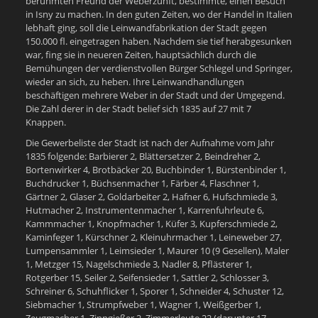
berühmten Freund der Weberzunft, bestimmte, einen Besuch
in Isny zu machen. In den guten Zeiten, wo der Handel in Italien
lebhaft ging, soll die Leinwandfabrikation der Stadt gegen
150.000 fl. eingetragen haben. Nachdem sie tief herabgesunken
war, fing sie in neueren Zeiten, hauptsächlich durch die
Bemühungen der verdienstvollen Bürger Schlegel und Springer,
wieder an sich, zu heben. Ihre Leinwandhandlungen
beschäftigen mehrere Weber in der Stadt und der Umgegend.
Die Zahl derer in der Stadt belief sich 1835 auf 27 mit 7
Knappen.
Die Gewerbeliste der Stadt ist nach der Aufnahme vom Jahr
1835 folgende: Barbierer 2, Blättersetzer 2, Beindreher 2,
Bortenwirker 4, Brotbäcker 20, Buchbinder 1, Bürstenbinder 1,
Buchdrucker 1, Büchsenmacher 1, Färber 4, Flaschner 1,
Gärtner 2, Glaser 2, Goldarbeiter 2, Hafner 6, Hufschmiede 3,
Hutmacher 2, Instrumentenmacher 1, Karrenfuhrleute 6,
Kammmacher 1, Knopfmacher 1, Küfer 3, Kupferschmiede 2,
Kaminfeger 1, Kürschner 2, Kleinuhrmacher 1, Leineweber 27,
Lumpensammler 1, Leimsieder 1, Maurer 10 (9 Gesellen), Maler
1, Metzger 15, Nagelschmiede 3, Nadler 8, Pflästerer 1,
Rotgerber 15, Seiler 2, Seifensieder 1, Sattler 2, Schlosser 3,
Schreiner 6, Schuhflicker 1, Sporer 1, Schneider 4, Schuster 12,
Siebmacher 1, Strumpfweber 1, Wagner 1, Weißgerber 1,
Zeugmacher 1, Zinngießer 2, Zimmerleute 22 (darunter 17