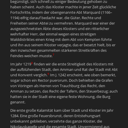
begünstigt, sich schnell zu einiger Bedeutung gehoben zu
haben scheint. Auch das Kloster machte in jener Zeit glückliche
Fortschritte, indem der obengenannte Abt Marquard (1166–
1194) eifrig darauf bedacht war, die Güter, Rechte und
Freiheiten seiner Abtei zu vermehren. Marquard war einer der
ausgezeichnetsten Äbte dieses Klosters und ein ritterlicher
wehrhafter Herr, der einmal wegen eines streitigen
Walddistriktes einen Krieg mit dem Abt von Kempten führte
und ihn aus seinem Kloster verjagte, das er besetzt hielt, bis er
den inzwischen gesammelten stärkeren Streitkräften des
7
Feindes weichen musste.
8
Im Jahr 1219
finden wir die erste Streitigkeit des Klosters mit
der aufblühenden Stadt, den Amman und Rat der Stadt mit Abt
9
und Konvent verglich.
Im J. 1242 erscheint, wie oben bemerkt,
sogar schon ein Rector puerorum. Doch behielten die Grafen
von Vöringen als Herren von Trauchburg das Recht, den
Amman zu setzen, das Recht der Tafern, den Steuerbezug; auch
hatten sie in der Stadt eine eigene feste Wohnung, die Burg
genannt.
Die erste große Kalamität kam über Stadt und Kloster im Jahr
1284. Eine große Feuersbrunst, deren Entstehungsart
unbekannt geblieben, verzehrte das ganze Kloster, die
Nikolauskapelle und die gesamte Stadt. Unvermögend aus