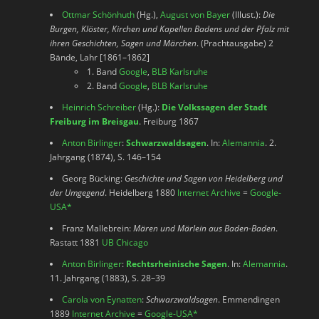
Ottmar Schönhuth
(Hg.),
August von Bayer
(Illust.):
Die
Burgen, Klöster, Kirchen und Kapellen Badens und der Pfalz mit
ihren Geschichten, Sagen und Märchen
. (Prachtausgabe) 2
Bände, Lahr [1861–1862]
1. Band
Google
,
BLB Karlsruhe
2. Band
Google
,
BLB Karlsruhe
Heinrich Schreiber
(Hg.):
Die Volkssagen der Stadt
Freiburg im Breisgau
. Freiburg 1867
Anton Birlinger
:
Schwarzwaldsagen
. In:
Alemannia
. 2.
Jahrgang (1874), S. 146–154
Georg Bücking:
Geschichte und Sagen von Heidelberg und
der Umgegend
. Heidelberg 1880
Internet Archive
=
Google-
USA
*
Franz Mallebrein:
Mären und Märlein aus Baden-Baden
.
Rastatt 1881
UB Chicago
Anton Birlinger
:
Rechtsrheinische Sagen
. In:
Alemannia
.
11. Jahrgang (1883), S. 28–39
Carola von Eynatten
:
Schwarzwaldsagen
. Emmendingen
1889
Internet Archive
=
Google-USA
*