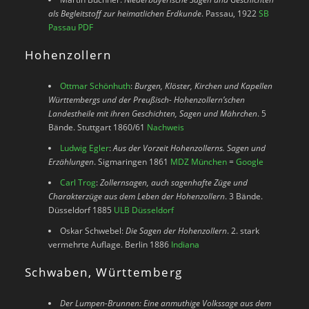
als Begleitstoff zur heimatlichen Erdkunde
. Passau, 1922
SB
Passau PDF
Hohenzollern
Ottmar Schönhuth
:
Burgen, Klöster, Kirchen und Kapellen
Württembergs und der Preußisch- Hohenzollern’schen
Landestheile mit ihren Geschichten, Sagen und Mährchen
. 5
Bände. Stuttgart 1860/61
Nachweis
Ludwig Egler
:
Aus der Vorzeit Hohenzollerns. Sagen und
Erzählungen
. Sigmaringen 1861
MDZ München
=
Google
Carl Trog
:
Zollernsagen, auch sagenhafte Züge und
Charakterzüge aus dem Leben der Hohenzollern
. 3 Bände.
Düsseldorf 1885
ULB Düsseldorf
Oskar Schwebel:
Die Sagen der Hohenzollern
. 2. stark
vermehrte Auflage. Berlin 1886
Indiana
Schwaben, Württemberg
Der Lumpen-Brunnen: Eine anmuthige Volkssage aus dem