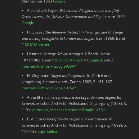
Wintherthur 1863
Google
Alois Lütolf:
Sagen, Bräuche und Legenden aus den fünf
Orten Luzern, Uri, Schwyz, Unterwalden und Zug
. Luzern 1865
Google
H. Gusset:
Die Alpenwirthschaft in ihrem ganzen Umfange
und darauf bezügliche Urkunden und Sagen
. Bern 1869. Band
1
MDZ München
Heinrich Herzog:
Schweizersagen
. 2 Bände. Aarau
1871/1882. Band 1
Internet Archive
=
Google
; Band 2
Internet Archive
=
Google-USA
*
H. Wegmann:
Sagen und Legenden
. In: Zürich und
Umgebung. Heimatskunde. Zürich, 1883, S. 161–167
Internet Archive
=
Google-USA
*
Anna Ithen:
Innerschweizerische Legenden und Sagen
. In:
Schweizerisches Archiv für Volkskunde. 2. Jahrgang (1898), S.
1–9
e-periodica
,
Internet Archive
=
Google-USA
*
E. A. Stückelberg:
Glockensagen aus der Schweiz
. In:
Schweizerisches Archiv für Volkskunde. 3. Jahrgang (1899), S.
177–188
e-periodica