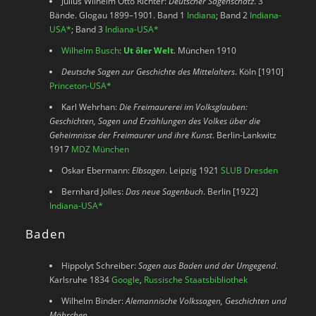
Julius Wilhelm Otto Richter:
Deutscher Sagenschatz
. 3
Bände. Glogau 1899–1901. Band 1
Indiana
; Band 2
Indiana-
USA
*
; Band 3
Indiana-USA
*
Wilhelm Busch
:
Ut ôler Welt
. München 1910
Deutsche Sagen zur Geschichte des Mittelalters
. Köln [1910]
Princeton-USA
*
Karl Wehrhan:
Die Freimaurerei im Volksglauben:
Geschichten, Sagen und Erzählungen des Volkes über die
Geheimnisse der Freimaurer und ihre Kunst
. Berlin-Lankwitz
1917
MDZ München
Oskar Ebermann:
Elbsagen
. Leipzig 1921
SLUB Dresden
Bernhard Jolles:
Das neue Sagenbuch
. Berlin [1922]
Indiana-USA
*
Baden
Hippolyt Schreiber:
Sagen aus Baden und der Umgegend
.
Karlsruhe 1834
Google
,
Russische Staatsbibliothek
Wilhelm Binder:
Alemannische Volkssagen, Geschichten und
Mährchen.