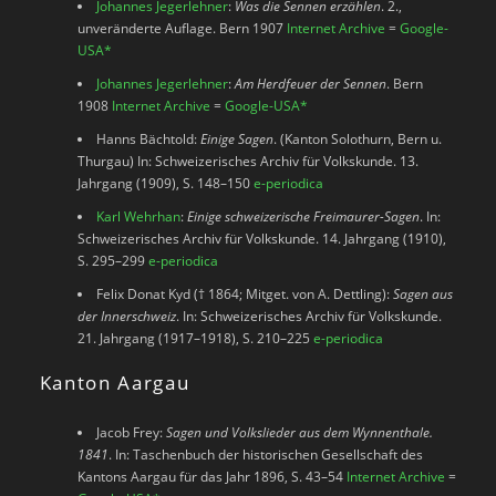
Johannes Jegerlehner
:
Was die Sennen erzählen
. 2.,
unveränderte Auflage. Bern 1907
Internet Archive
=
Google-
USA
*
Johannes Jegerlehner
:
Am Herdfeuer der Sennen
. Bern
1908
Internet Archive
=
Google-USA
*
Hanns Bächtold:
Einige Sagen
. (Kanton Solothurn, Bern u.
Thurgau) In: Schweizerisches Archiv für Volkskunde. 13.
Jahrgang (1909), S. 148–150
e-periodica
Karl Wehrhan
:
Einige schweizerische Freimaurer-Sagen
. In:
Schweizerisches Archiv für Volkskunde. 14. Jahrgang (1910),
S. 295–299
e-periodica
Felix Donat Kyd († 1864; Mitget. von A. Dettling):
Sagen aus
der Innerschweiz
. In: Schweizerisches Archiv für Volkskunde.
21. Jahrgang (1917–1918), S. 210–225
e-periodica
Kanton Aargau
Jacob Frey:
Sagen und Volkslieder aus dem Wynnenthale.
1841
. In: Taschenbuch der historischen Gesellschaft des
Kantons Aargau für das Jahr 1896, S. 43–54
Internet Archive
=