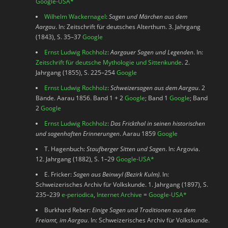
Google-USA
*
Wilhelm Wackernagel
:
Sagen und Märchen aus dem
Aargau
. In: Zeitschrift für deutsches Alterthum. 3. Jahrgang
(1843), S. 35–37
Google
Ernst Ludwig Rochholz
:
Aargauer Sagen und Legenden
. In:
Zeitschrift für deutsche Mythologie und Sittenkunde
. 2.
Jahrgang (1855), S. 225–254
Google
Ernst Ludwig Rochholz
:
Schweizersagen aus dem Aargau
. 2
Bände. Aarau 1856. Band 1 + 2
Google
; Band 1
Google
; Band
2
Google
Ernst Ludwig Rochholz
:
Das Frickthal in seinen historischen
und sagenhaften Erinnerungen
. Aarau 1859
Google
T. Hagenbuch:
Staufberger Sitten und Sagen
. In: Argovia.
12. Jahrgang (1882), S. 1–29
Google-USA
*
E. Fricker:
Sagen aus Beinwyl (Bezirk Kulm)
. In:
Schweizerisches Archiv für Volkskunde. 1. Jahrgang (1897), S.
235–239
e-periodica
,
Internet Archive
=
Google-USA
*
Burkhard Reber:
Einige Sagen und Traditionen aus dem
Freiamt, im Aargau
. In: Schweizerisches Archiv für Volkskunde.