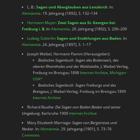
L. B.:
Sagen und Aberglauben aus Lenzkirch
. In:
Alemannia
. 19. Jahrgang (1892), S. 132–134
Hermann Mayer
:
Zwei Sagen aus St. Georgen bei
Freiburg i. B.
In:
Alemannia
. 20. Jahrgang (1892), S. 206–209
Ludwig Sütterlin
:
Sagen und Erzählungen aus Baden
. In:
Alemannia
. 24. Jahrgang (1897), S. 1–17
Joseph Waibel, Hermann Flamm (Herausgeber):
Badisches Sagenbuch. Sagen des Bodensee’s, des
oberen Rheinthales und der Waldstädte
, J. Waibel-Verlag,
Freiburg im Breisgau 1898
Internet Archive
,
Michigan-
USA
*
Badisches Sagenbuch. Sagen Freiburgs und des
Breisgaus
, J. Waibel-Verlag, Freiburg im Breisgau 1899
Internet Archive
Richard Rauthe:
Die Sagen von Baden-Baden und seiner
Umgebung
. Karlsruhe 1900
Internet Archive
Mary Elizabeth Marriage:
Sagen von Bergstrasse und
Neckar
. In:
Alemannia
. 29. Jahrgang (1901), S. 73–76
Commons