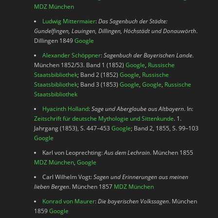
MDZ München
Ludwig Mittermaier
:
Das Sagenbuch der Städte:
Gundelfingen, Lauingen, Dillingen, Höchstädt und Donauwörth
.
Dillingen 1849
Google
Alexander Schöppner
:
Sagenbuch der Bayerischen Lande
.
München 1852/53. Band 1 (1852)
Google
,
Russische
Staatsbibliothek
; Band 2 (1852)
Google
,
Russische
Staatsbibliothek
; Band 3 (1853)
Google
,
Google
,
Russische
Staatsbibliothek
Hyacinth Holland
:
Sage und Aberglaube aus Altbayern
. In:
Zeitschrift für deutsche Mythologie und Sittenkunde
. 1.
Jahrgang (1853), S. 447–453
Google
; Band 2, 1855, S. 99–103
Google
Karl von Leoprechting:
Aus dem Lechrain
. München 1855
MDZ München
,
Google
Carl Wilhelm Vogt:
Sagen und Erinnerungen aus meinen
lieben Bergen
. München 1857
MDZ München
Konrad von Maurer
:
Die bayerischen Volkssagen
. München
1859
Google