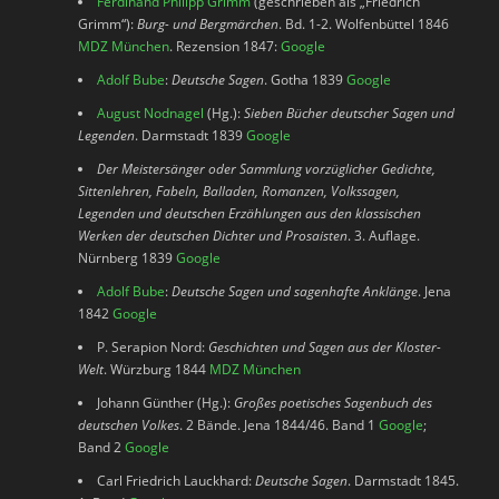
Ferdinand Philipp Grimm
(geschrieben als „Friedrich
Grimm“):
Burg- und Bergmärchen
. Bd. 1-2. Wolfenbüttel 1846
MDZ München
. Rezension 1847:
Google
Adolf Bube
:
Deutsche Sagen
. Gotha 1839
Google
August Nodnagel
(Hg.):
Sieben Bücher deutscher Sagen und
Legenden
. Darmstadt 1839
Google
Der Meistersänger oder Sammlung vorzüglicher Gedichte,
Sittenlehren, Fabeln, Balladen, Romanzen, Volkssagen,
Legenden und deutschen Erzählungen aus den klassischen
Werken der deutschen Dichter und Prosaisten
. 3. Auflage.
Nürnberg 1839
Google
Adolf Bube
:
Deutsche Sagen und sagenhafte Anklänge
. Jena
1842
Google
P. Serapion Nord:
Geschichten und Sagen aus der Kloster-
Welt
. Würzburg 1844
MDZ München
Johann Günther (Hg.):
Großes poetisches Sagenbuch des
deutschen Volkes
. 2 Bände. Jena 1844/46. Band 1
Google
;
Band 2
Google
Carl Friedrich Lauckhard:
Deutsche Sagen
. Darmstadt 1845.