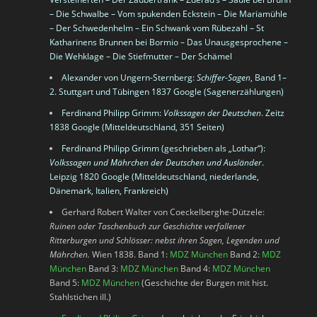
– Die Schwalbe – Vom spukenden Eckstein – Die Mariamühle
– Der Schwedenhelm – Ein Schwank vom Rübezahl – St
Katharinens Brunnen bei Bormio – Das Unausgesprochene –
Die Wehklage – Die Stiefmutter – Der Schämel
Alexander von Ungern-Sternberg:
Schiffer-Sagen
, Band 1–
2. Stuttgart und Tübingen 1837
Google
(Sagenerzählungen)
Ferdinand Philipp Grimm
:
Volkssagen der Deutschen
. Zeitz
1838
Google
(Mitteldeutschland, 351 Seiten)
Ferdinand Philipp Grimm
(geschrieben als „Lothar“):
Volkssagen und Mährchen der Deutschen und Ausländer
.
Leipzig 1820
Google
(Mitteldeutschland, niederlande,
Dänemark, Italien, Frankreich)
Gerhard Robert Walter von Coeckelberghe-Dützele:
Ruinen oder Taschenbuch zur Geschichte verfallener
Ritterburgen und Schlösser: nebst ihren Sagen, Legenden und
Mährchen.
Wien 1838. Band 1:
MDZ München
Band 2:
MDZ
München
Band 3:
MDZ München
Band 4:
MDZ München
Band 5:
MDZ München
(Geschichte der Burgen mit hist.
Stahlstichen ill.)