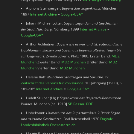
Alphons Steinberger:
Bayerischer Sagenkranz
. München
1897
Internet Archive
=
Google-USA
*
Johann Michael Lotter:
Sagen, Legenden und Geschichten
der Stadt Nürnberg
. Nürnberg 1899
Internet Archive
=
Google-USA
*
Arthur Achleitner:
Bayern wie es war und ist: vaterländische
Erzählungen, Skizzen und Sagen aus Bayerns ältesten Tagen bis
zur Gegenwart.
Zweibrücken i. Pfalz 1900. Erster Band:
MDZ
München
Zweiter Band:
MDZ München
Dritter Band:
MDZ
München
Vierter Band:
MDZ München
Helene Raff:
Münchner Stadtsagen und Sprüche
. In:
Zeitschrift des Vereins für Volkskunde
. 10. Jahrgang (1900), S.
181–185
Internet Archive
=
Google-USA
*
Ludolf Stuiber (Hg.):
Sagenkranz des Bayerisch-Böhmischen
Waldes
. München [ca. 1910]
SB Passau PDF
Unbekannt:
Heimatbuch des Rupertiwinkels. 2 Band: Sagen
und seltsame Geschichten
. Bad Reichenhall 1920
Digitale
Landesbibilothek Oberösterreich
Martin Buchner:
Niederbayerische Sagen und Geschichten