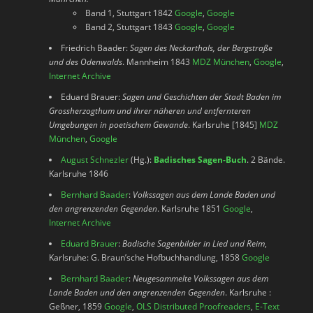
Band 1, Stuttgart 1842
Google
,
Google
Band 2, Stuttgart 1843
Google
,
Google
Friedrich Baader:
Sagen des Neckarthals, der Bergstraße
und des Odenwalds
. Mannheim 1843
MDZ München
,
Google
,
Internet Archive
Eduard Brauer:
Sagen und Geschichten der Stadt Baden im
Grossherzogthum und ihrer näheren und entfernteren
Umgebungen in poetischem Gewande
. Karlsruhe [1845]
MDZ
München
,
Google
August Schnezler
(Hg.):
Badisches Sagen-Buch
. 2 Bände.
Karlsruhe 1846
Bernhard Baader
:
Volkssagen aus dem Lande Baden und
den angrenzenden Gegenden
. Karlsruhe 1851
Google
,
Internet Archive
Eduard Brauer
:
Badische Sagenbilder in Lied und Reim
,
Karlsruhe: G. Braun’sche Hofbuchhandlung, 1858
Google
Bernhard Baader
:
Neugesammelte Volkssagen aus dem
Lande Baden und den angrenzenden Gegenden
. Karlsruhe :
Geßner, 1859
Google
,
OLS Distributed Proofreaders
,
E-Text