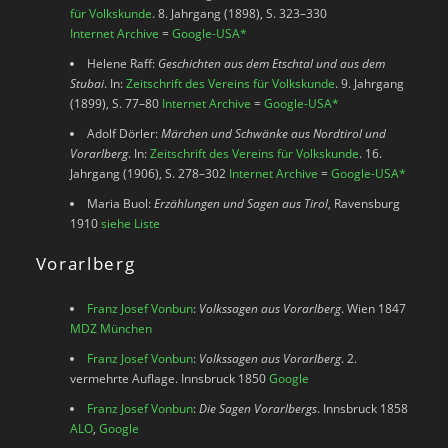
für Volkskunde
. 8. Jahrgang (1898), S. 323–330
Internet Archive
=
Google-USA
*
Helene Raff:
Geschichten aus dem Etschtal und aus dem
Stubai
. In:
Zeitschrift des Vereins für Volkskunde
. 9. Jahrgang
(1899), S. 77–80
Internet Archive
=
Google-USA
*
Adolf Dörler:
Märchen und Schwänke aus Nordtirol und
Vorarlberg
. In:
Zeitschrift des Vereins für Volkskunde
. 16.
Jahrgang (1906), S. 278–302
Internet Archive
=
Google-USA
*
Maria Buol:
Erzählungen und Sagen aus Tirol
, Ravensburg
1910
siehe Liste
Vorarlberg
Franz Josef Vonbun
:
Volkssagen aus Vorarlberg
. Wien 1847
MDZ München
Franz Josef Vonbun
:
Volkssagen aus Vorarlberg
. 2.
vermehrte Auflage. Innsbruck 1850
Google
Franz Josef Vonbun
:
Die Sagen Vorarlbergs
. Innsbruck 1858
ALO
,
Google