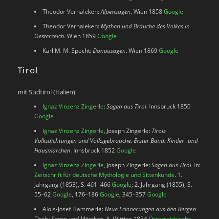
Theodor Vernaleken:
Alpensagen
. Wien 1858
Google
Theodor Vernaleken:
Mythen und Bräuche des Volkes in
Oesterreich
. Wien 1859
Google
Karl M. M. Specht:
Donausagen
. Wien 1869
Google
Tirol
mit Südtirol (Italien)
Ignaz Vinzenz Zingerle
:
Sagen aus Tirol
. Innsbruck 1850
Google
Ignaz Vinzenz Zingerle
, Joseph Zingerle:
Tirols
Volksdichtungen und Volksgebräuche. Erster Band: Kinder- und
Hausmärchen
. Innsbruck 1852
Google
Ignaz Vinzenz Zingerle
, Joseph Zingerle:
Sagen aus Tirol
. In:
Zeitschrift für deutsche Mythologie und Sittenkunde
. 1.
Jahrgang (1853), S. 461–466
Google
; 2. Jahrgang (1855), S.
55–62
Google
, 176–186
Google
, 345–357
Google
Alois-Josef Hammerle:
Neue Erinnerungen aus den Bergen
Tirols: Sagen und Märchen
. A. Witting 1854
Österreichische