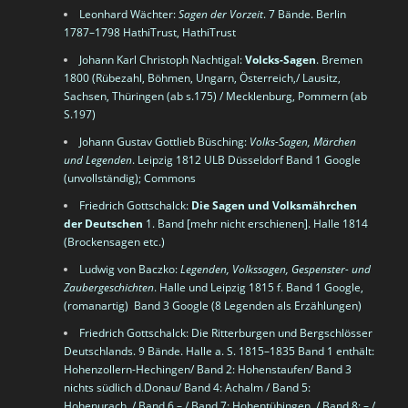
Leonhard Wächter
:
Sagen der Vorzeit
. 7 Bände. Berlin
1787–1798
HathiTrust
,
HathiTrust
Johann Karl Christoph Nachtigal
:
Volcks-Sagen
. Bremen
1800 (Rübezahl, Böhmen, Ungarn, Österreich,/ Lausitz,
Sachsen, Thüringen (ab s.175) / Mecklenburg, Pommern (ab
S.197)
Johann Gustav Gottlieb Büsching
:
Volks-Sagen, Märchen
und Legenden
. Leipzig 1812
ULB Düsseldorf
Band 1
Google
(unvollständig);
Commons
Friedrich Gottschalck
:
Die Sagen und Volksmährchen
der Deutschen
1. Band [mehr nicht erschienen]. Halle 1814
(Brockensagen etc.)
Ludwig von Baczko:
Legenden, Volkssagen, Gespenster- und
Zaubergeschichten
. Halle und Leipzig 1815 f. Band 1
Google
,
(romanartig) Band 3
Google (8 Legenden als Erzählungen)
Friedrich Gottschalck
:
Die Ritterburgen und Bergschlösser
Deutschlands
. 9 Bände. Halle a. S. 1815–1835 Band 1 enthält:
Hohenzollern-Hechingen/ Band 2: Hohenstaufen/ Band 3
nichts südlich d.Donau/ Band 4: Achalm / Band 5:
Hohenurach, / Band 6 – / Band 7: Hohentübingen, / Band 8: – /