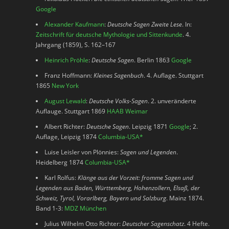
Google
Alexander Kaufmann
:
Deutsche Sagen Zweite Lese
. In:
Zeitschrift für deutsche Mythologie und Sittenkunde
. 4.
Jahrgang (1859), S. 162–167
Heinrich Pröhle
:
Deutsche Sagen
. Berlin 1863
Google
Franz Hoffmann:
Kleines Sagenbuch
. 4. Auflage. Stuttgart
1865
New York
August Lewald
:
Deutsche Volks-Sagen
. 2. unveränderte
Auflauge. Stuttgart 1869
HAAB Weimar
Albert Richter:
Deutsche Sagen
. Leipzig 1871
Google
; 2.
Auflage, Leipzig 1874
Columbia-USA
*
Luise Leisler von Plönnies:
Sagen und Legenden
.
Heidelberg 1874
Columbia-USA
*
Karl Rolfus:
Klänge aus der Vorzeit: fromme Sagen und
Legenden aus Baden, Württemberg, Hohenzollern, Elsaß, der
Schweiz, Tyrol, Vorarlberg, Bayern und Salzburg
. Mainz 1874.
Band 1-3:
MDZ München
Julius Wilhelm Otto Richter:
Deutscher Sagenschatz
. 4 Hefte.