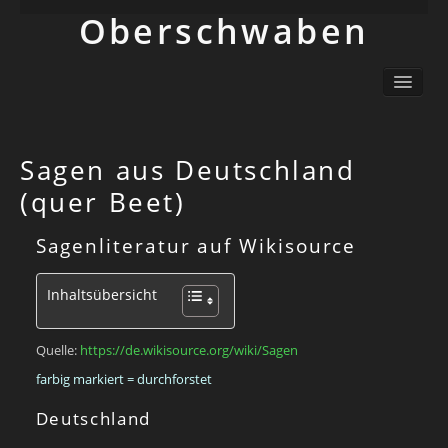
Ober­schwaben
Ortsliste / Sitemap
Oberschwaben – Orte mit Geschichte(n)
Sehenswertes
Sagen aus Deutschland
Schwäbisch
(quer Beet)
Info
Sagenliteratur auf Wikisource
Inhaltsübersicht
Quelle:
https://de.wikisource.org/wiki/Sagen
farbig markiert = durchforstet
Deutschland