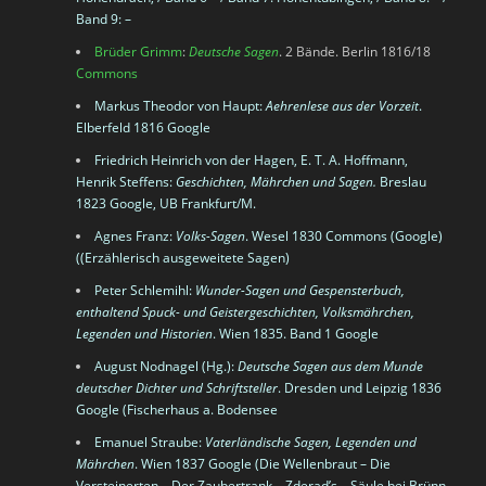
Band 9: –
Brüder Grimm
:
Deutsche Sagen
. 2 Bände. Berlin 1816/18
Commons
Markus Theodor von Haupt
:
Aehrenlese aus der Vorzeit
.
Elberfeld 1816
Google
Friedrich Heinrich von der Hagen
,
E. T. A. Hoffmann
,
Henrik Steffens:
Geschichten, Mährchen und Sagen.
Breslau
1823
Google
,
UB Frankfurt/M.
Agnes Franz
:
Volks-Sagen
. Wesel 1830
Commons
(
Google
)
((Erzählerisch ausgeweitete Sagen)
Peter Schlemihl:
Wunder-Sagen und Gespensterbuch,
enthaltend Spuck- und Geistergeschichten, Volksmährchen,
Legenden und Historien
. Wien 1835. Band 1
Google
August Nodnagel
(Hg.):
Deutsche Sagen aus dem Munde
deutscher Dichter und Schriftsteller
. Dresden und Leipzig 1836
Google
(Fischerhaus a. Bodensee
Emanuel Straube:
Vaterländische Sagen, Legenden und
Mährchen
. Wien 1837
Google
(Die Wellenbraut – Die
Versteinerten – Der Zaubertrank – Zderad’s – Säule bei Brünn