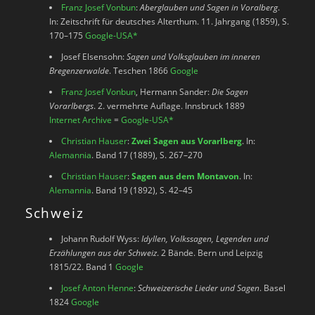
Franz Josef Vonbun
:
Aberglauben und Sagen in Voralberg
.
In: Zeitschrift für deutsches Alterthum. 11. Jahrgang (1859), S.
170–175
Google-USA
*
Josef Elsensohn:
Sagen und Volksglauben im inneren
Bregenzerwalde
. Teschen 1866
Google
Franz Josef Vonbun
, Hermann Sander:
Die Sagen
Vorarlbergs
. 2. vermehrte Auflage. Innsbruck 1889
Internet Archive
=
Google-USA
*
Christian Hauser
:
Zwei Sagen aus Vorarlberg
. In:
Alemannia
. Band 17 (1889), S. 267–270
Christian Hauser
:
Sagen aus dem Montavon
. In:
Alemannia
. Band 19 (1892), S. 42–45
Schweiz
Johann Rudolf Wyss:
Idyllen, Volkssagen, Legenden und
Erzählungen aus der Schweiz
. 2 Bände. Bern und Leipzig
1815/22. Band 1
Google
Josef Anton Henne
:
Schweizerische Lieder und Sagen
. Basel
1824
Google