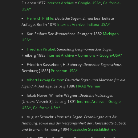
Eisleben 1877
Internet Archive
=
Google-USA
*
,
California-
USA
*
Heinrich Pröhle
:
Deutsche Sagen
. 2. neu bearbeitete
Auflage. Berlin 1879
Internet Archive
,
Indiana-USA
*
Karl Seifart:
Der Wunderborn
. Stuttgart 1882
Michigan-
USA
*
Friedrich Wrubel
:
Sammlung bergmännischer Sagen
.
Freiberg 1883
Internet Archive
=
Commons
=
Google-USA
*
Friedrich Kassebeer, H. Sohnrey:
Deutscher Sagenschatz
.
Bernburg [1885]
Princeton-USA
*
Albert Ludwig Grimm
:
Deutsche Sagen und Märchen für die
Jugend
. 4. Auflage. Leipzig 1886
HAAB Weimar
Jakob Nover, Wilhelm Wägner:
Deutsche Volkssagen
[Unsere Vorzeit 3]. Leipzig 1891
Internet Archive
=
Google-
USA
*
,
California-USA
*
August Schacht:
Hansische Sagen. Erzählungen aus Alt-
Hamburg, sowie aus der Vergangenheit der Hansestädte Lübeck
und Bremen
. Hamburg 1894
Russische Staatsbibliothek