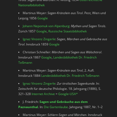
Nationalbibilothek
Martinus Meyer:
Sagen-Kränzlein aus Tirol
. Pest, Wien und
Leipzig 1856
Google
Johann Nepomuk von Alpenburg
:
Mythen und Sagen Tirols
.
Zürich 1857
Google
,
Russische Staatsbibliothek
Ignaz Vinzenz Zingerle
:
Sagen, Märchen und Gebräuche aus
Tirol
. Innsbruck 1859
Google
Christian Schneller:
Märchen und Sagen aus Wälschtirol
.
Innsbruck 1867
Google
,
Landesbibliothek Dr. Friedrich
Teßmann
Martinus Meyer:
Sagen-Kränzlein aus Tirol
, 2. Aufl.
Innsbruck 1884
Landesbibliothek Dr. Friedrich Teßmann
Ignaz Vinzenz Zingerle
:
Zur tirolischen Sagenkunde
. In:
Zeitschrift für deutsche Philologie. 18. Jahrgang (1886), S.
321–328
Internet Archive
=
Google-USA
*
J. Friedrich:
Sagen und Gebräuche aus dem
Paznaunthal
. In:
Die Gartenlaube
. Jahrgang 1887, Nr. 1–2
Martinus Meyer:
Schlern-Sagen und Märchen
. Innsbruck