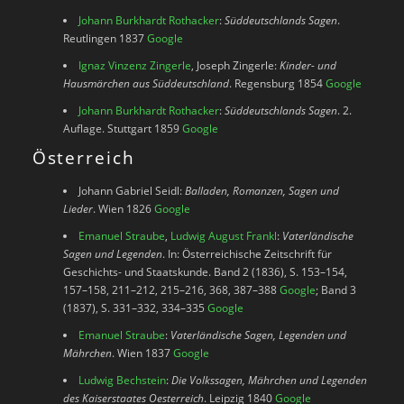
Johann Burkhardt Rothacker
:
Süddeutschlands Sagen
.
Reutlingen 1837
Google
Ignaz Vinzenz Zingerle
, Joseph Zingerle:
Kinder- und
Hausmärchen aus Süddeutschland
. Regensburg 1854
Google
Johann Burkhardt Rothacker
:
Süddeutschlands Sagen
. 2.
Auflage. Stuttgart 1859
Google
Österreich
Johann Gabriel Seidl:
Balladen, Romanzen, Sagen und
Lieder
. Wien 1826
Google
Emanuel Straube
,
Ludwig August Frankl
:
Vaterländische
Sagen und Legenden
. In: Österreichische Zeitschrift für
Geschichts- und Staatskunde. Band 2 (1836), S. 153–154,
157–158, 211–212, 215–216, 368, 387–388
Google
; Band 3
(1837), S. 331–332, 334–335
Google
Emanuel Straube
:
Vaterländische Sagen, Legenden und
Mährchen
. Wien 1837
Google
Ludwig Bechstein
:
Die Volkssagen, Mährchen und Legenden
des Kaiserstaates Oesterreich
. Leipzig 1840
Google