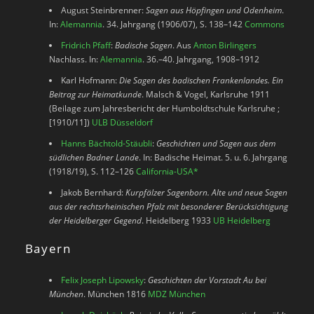
August Steinbrenner:
Sagen aus Höpfingen und Odenheim
.
In:
Alemannia
. 34. Jahrgang (1906/07), S. 138–142
Commons
Fridrich Pfaff
:
Badische Sagen
. Aus
Anton Birlingers
Nachlass. In:
Alemannia
. 36.–40. Jahrgang, 1908–1912
Karl Hofmann:
Die Sagen des badischen Frankenlandes. Ein
Beitrag zur Heimatkunde
. Malsch & Vogel, Karlsruhe 1911
(Beilage zum Jahresbericht der Humboldtschule Karlsruhe ;
[1910/11])
ULB Düsseldorf
Hanns Bächtold-Stäubli
:
Geschichten und Sagen aus dem
südlichen Badner Lande
. In: Badische Heimat. 5. u. 6. Jahrgang
(1918/19), S. 112–126
California-USA
*
Jakob Bernhard:
Kurpfälzer Sagenborn. Alte und neue Sagen
aus der rechtsrheinischen Pfalz mit besonderer Berücksichtigung
der Heidelberger Gegend
. Heidelberg 1933
UB Heidelberg
Bayern
Felix Joseph Lipowsky
:
Geschichten der Vorstadt Au bei
München
. München 1816
MDZ München