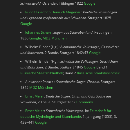
Schwarzwald.
Osiander, Tübingen 1822
Google
Rudolf Friedrich Heinrich Magenau
:
Poetische Volks-Sagen
und Legenden größtentheils aus Schwaben
. Stuttgart 1825
Google
Johannes Scherr
:
Sagen aus Schwabenland
. Reutlingen
1836
Google
,
MDZ München
Wilhelm Binder (Hg.):
Alemannische Volkssagen, Geschichten
und Mährchen
. 2 Bände. Stuttgart 1842/43
Google
Wilhelm Binder (Hg.):
Schwäbische Volkssagen, Geschichten
und Mährchen
. 2 Bände. Stuttgart 1845
Google
Band 1
Russische Staatsbibliothek
; Band 2
Russische Staatsbibliothek
Alexander Patuzzi:
Schwäbische Sagen-Chronik
. Stuttgart
1845
MDZ München
Ernst Meier
:
Deutsche Sagen, Sitten und Gebräuche aus
Schwaben
, 2 Theile. Stuttgart 1852
Commons
Ernst Meier
:
Schwäbische Volkssagen
. In:
Zeitschrift für
deutsche Mythologie und Sittenkunde
. 1. Jahrgang (1853), S.
438–441
Google