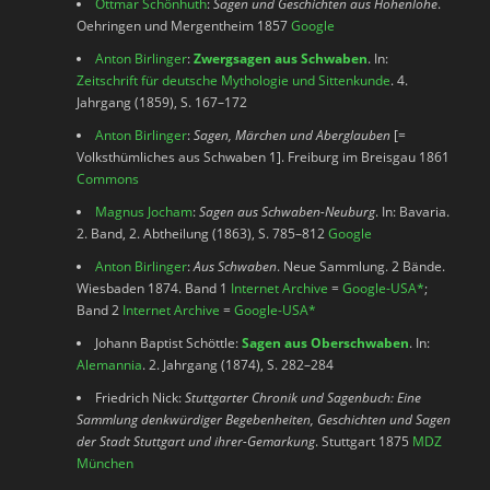
Ottmar Schönhuth
:
Sagen und Geschichten aus Hohenlohe
.
Oehringen und Mergentheim 1857
Google
Anton Birlinger
:
Zwergsagen aus Schwaben
. In:
Zeitschrift für deutsche Mythologie und Sittenkunde
. 4.
Jahrgang (1859), S. 167–172
Anton Birlinger
:
Sagen, Märchen und Aberglauben
[=
Volksthümliches aus Schwaben 1]. Freiburg im Breisgau 1861
Commons
Magnus Jocham
:
Sagen aus Schwaben-Neuburg
. In: Bavaria.
2. Band, 2. Abtheilung (1863), S. 785–812
Google
Anton Birlinger
:
Aus Schwaben
. Neue Sammlung. 2 Bände.
Wiesbaden 1874. Band 1
Internet Archive
=
Google-USA
*
;
Band 2
Internet Archive
=
Google-USA
*
Johann Baptist Schöttle:
Sagen aus Oberschwaben
. In:
Alemannia
. 2. Jahrgang (1874), S. 282–284
Friedrich Nick:
Stuttgarter Chronik und Sagenbuch: Eine
Sammlung denkwürdiger Begebenheiten, Geschichten und Sagen
der Stadt Stuttgart und ihrer-Gemarkung
. Stuttgart 1875
MDZ
München