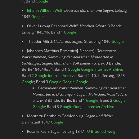
1. Band
Google
Johann Wilhelm Wolf
:
Deutsche Märchen und Sagen
. Leipzig
1845
Google
Oskar Ludwig Bernhard Wolff:
Märchen-Schatz
. 3 Bände.
Leipzig 1845/46. Band 1
Google
Theodor Mörtl:
Lieder und Sagen
. Straubing 1846
Google
Johannes Matthias Firmenich[-Richartz]:
Germaniens
Völkerstimmen, Sammlung der deutschen Mundarten in
Dichtungen, Sagen, Mährchen, Volksliedern u. s. w.
3 Bände.
Berlin 1846/46/54. Band 1
Google
Google
Internet Archive
;
Band 2
Google
Internet Archive
; Band 2, 10. Lieferung, 1853
Google
; Band 3
Google
Google
Google
Germaniens Völkerstimmen. Sammlung der deutschen
Mundarten in Dichtungen, Sagen, Mährchen, Volksliedern
u. s. w.
3 Bände. Berlin. Band 1
Google
; Band 2
Google
Google
; Band 3
Google
Google
Internet Archive
Moritz zu Bentheim-Tecklenburg:
Sagen und Bilder
.
Darmstadt 1847
Google
Rosalie Koch:
Sagen
. Leipzig 1847
TU Braunschweig