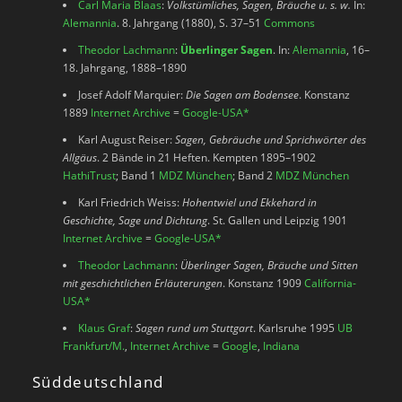
Carl Maria Blaas
:
Volkstümliches, Sagen, Bräuche u. s. w.
In:
Alemannia
. 8. Jahrgang (1880), S. 37–51
Commons
Theodor Lachmann
:
Überlinger Sagen
. In:
Alemannia
, 16–
18. Jahrgang, 1888–1890
Josef Adolf Marquier:
Die Sagen am Bodensee
. Konstanz
1889
Internet Archive
=
Google-USA
*
Karl August Reiser:
Sagen, Gebräuche und Sprichwörter des
Allgäus
. 2 Bände in 21 Heften. Kempten 1895–1902
HathiTrust
; Band 1
MDZ München
; Band 2
MDZ München
Karl Friedrich Weiss:
Hohentwiel und Ekkehard in
Geschichte, Sage und Dichtung
. St. Gallen und Leipzig 1901
Internet Archive
=
Google-USA
*
Theodor Lachmann
:
Überlinger Sagen, Bräuche und Sitten
mit geschichtlichen Erläuterungen
. Konstanz 1909
California-
USA
*
Klaus Graf
:
Sagen rund um Stuttgart
. Karlsruhe 1995
UB
Frankfurt/M.
,
Internet Archive
=
Google
,
Indiana
Süddeutschland