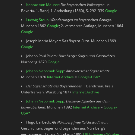
Konrad von Maurer
:
Die bayerischen Volkssagen
. In:
Bavaria. 1. Band, 1. Abtheilung (1860), S. 292–339
Google
Ludwig Steub
:
Wanderungen im bayerischen Gebirge
.
München 1862
Google
; 2. vermehrte Auflage, München 1864
Google
Joseph Maria Mayer:
Das Bayern-Buch
. München 1869
Google
Johann Paul Priem:
Nürnberger Sagen und Geschichten
.
Nürnberg 1870
Google
Johann Nepomuk Sepp
:
Altbayerischer Sagenschatz
.
München 1876
Internet Archive
=
Google-USA
*
Der Sagenschatz des Bayernlandes.
I. Bändchen. Kreis
Unterfranken. Würzburg 1877
Internet Archive
Johann Nepomuk Sepp
:
Denkwürdigkeiten aus dem
Bayeroberland
. München 1892
Internet Archive
=
Google-
USA
*
Hugo Barbeck:
Als Nürnberg freie Reichsstadt war.
Geschichten, Sagen und Legenden aus Nürnberg’s
vergangenen Tagen. Nürnberg 1895
UB Erlangen-Nürnberg