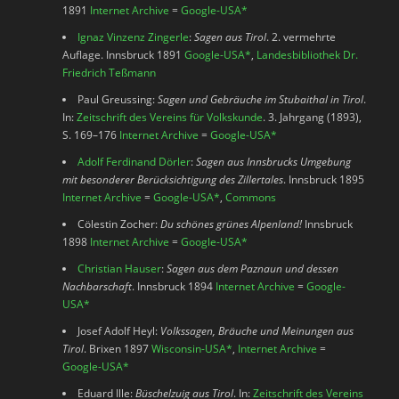
1891
Internet Archive
=
Google-USA
*
Ignaz Vinzenz Zingerle
:
Sagen aus Tirol
. 2. vermehrte
Auflage. Innsbruck 1891
Google-USA
*
,
Landesbibliothek Dr.
Friedrich Teßmann
Paul Greussing:
Sagen und Gebräuche im Stubaithal in Tirol
.
In:
Zeitschrift des Vereins für Volkskunde
. 3. Jahrgang (1893),
S. 169–176
Internet Archive
=
Google-USA
*
Adolf Ferdinand Dörler
:
Sagen aus Innsbrucks Umgebung
mit besonderer Berücksichtigung des Zillertales
. Innsbruck 1895
Internet Archive
=
Google-USA
*
,
Commons
Cölestin Zocher:
Du schönes grünes Alpenland!
Innsbruck
1898
Internet Archive
=
Google-USA
*
Christian Hauser
:
Sagen aus dem Paznaun und dessen
Nachbarschaft
. Innsbruck 1894
Internet Archive
=
Google-
USA
*
Josef Adolf Heyl:
Volkssagen, Bräuche und Meinungen aus
Tirol
. Brixen 1897
Wisconsin-USA
*
,
Internet Archive
=
Google-USA
*
Eduard Ille:
Büschelzuig aus Tirol
. In:
Zeitschrift des Vereins