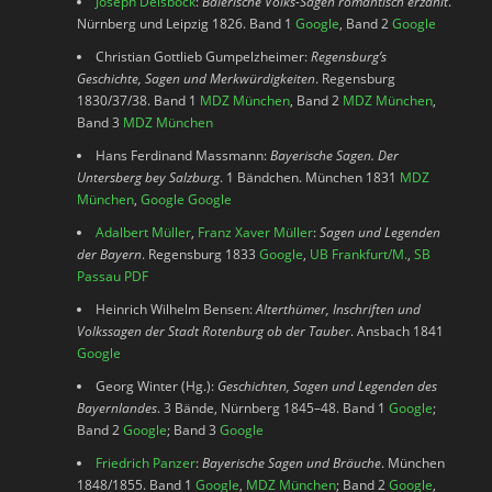
Joseph Deisböck
:
Baierische Volks-Sagen romantisch erzählt
.
Nürnberg und Leipzig 1826. Band 1
Google
, Band 2
Google
Christian Gottlieb Gumpelzheimer:
Regensburg’s
Geschichte, Sagen und Merkwürdigkeiten
. Regensburg
1830/37/38. Band 1
MDZ München
, Band 2
MDZ München
,
Band 3
MDZ München
Hans Ferdinand Massmann:
Bayerische Sagen. Der
Untersberg bey Salzburg
. 1 Bändchen. München 1831
MDZ
München
,
Google
Google
Adalbert Müller
,
Franz Xaver Müller
:
Sagen und Legenden
der Bayern
. Regensburg 1833
Google
,
UB Frankfurt/M.
,
SB
Passau PDF
Heinrich Wilhelm Bensen:
Alterthümer, Inschriften und
Volkssagen der Stadt Rotenburg ob der Tauber
. Ansbach 1841
Google
Georg Winter (Hg.):
Geschichten, Sagen und Legenden des
Bayernlandes
. 3 Bände, Nürnberg 1845–48. Band 1
Google
;
Band 2
Google
; Band 3
Google
Friedrich Panzer
:
Bayerische Sagen und Bräuche
. München
1848/1855. Band 1
Google
,
MDZ München
; Band 2
Google
,