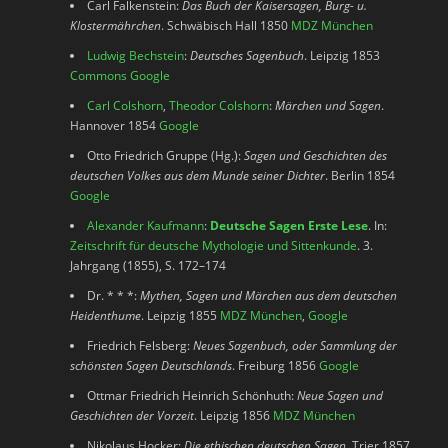
Carl Falkenstein:
Das Buch der Kaisersagen, Burg- u.
Klostermährchen
. Schwäbisch Hall 1850
MDZ München
Ludwig Bechstein
:
Deutsches Sagenbuch
. Leipzig 1853
Commons
Google
Carl Colshorn
,
Theodor Colshorn
:
Märchen und Sagen
.
Hannover 1854
Google
Otto Friedrich Gruppe (Hg.):
Sagen und Geschichten des
deutschen Volkes aus dem Munde seiner Dichter
. Berlin 1854
Google
Alexander Kaufmann
:
Deutsche Sagen Erste Lese
. In:
Zeitschrift für deutsche Mythologie und Sittenkunde
. 3.
Jahrgang (1855), S. 172–174
Dr. * * *:
Mythen, Sagen und Märchen aus dem deutschen
Heidenthume
. Leipzig 1855
MDZ München
,
Google
Friedrich Felsberg:
Neues Sagenbuch, oder Sammlung der
schönsten Sagen Deutschlands
. Freiburg 1856
Google
Ottmar Friedrich Heinrich Schönhuth:
Neue Sagen und
Geschichten der Vorzeit
. Leipzig 1856
MDZ München
Nikolaus Hocker:
Die ethischen deutschen Sagen
. Trier 1857