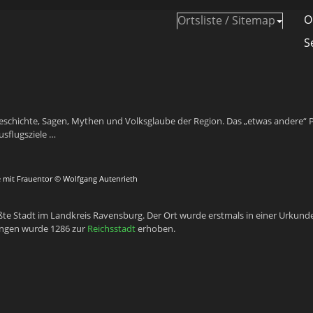
O
Ortsliste / Sitemap
S
eschichte, Sagen, Mythen und Volksglaube der Region. Das „etwas andere“ P
usflugsziele …
e mit Frauentor © Wolfgang Autenrieth
te Stadt im Landkreis Ravensburg. Der Ort wurde erstmals in einer Urkund
ngen wurde 1286 zur
Reichsstadt
erhoben.