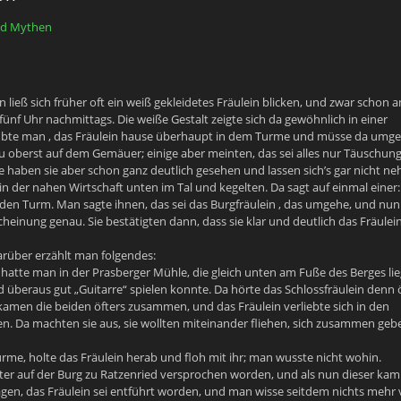
 ließ sich früher oft ein weiß gekleidetes Fräulein blicken, und zwar schon 
ünf Uhr nachmittags. Die weiße Gestalt zeigte sich da gewöhnlich in einer
bte man , das Fräulein hause überhaupt in dem Turme und müsse da umge
u oberst auf dem Gemäuer; einige aber meinten, das sei alles nur Täuschung
e haben sie aber schon ganz deutlich gesehen und lassen sich’s gar nicht n
n der nahen Wirtschaft unten im Tal und kegelten. Da sagt auf einmal einer:
 den Turm. Man sagte ihnen, das sei das Burgfräulein , das umgehe, und nun
heinung genau. Sie bestätigten dann, dass sie klar und deutlich das Fräulei
arüber erzählt man folgendes:
 hatte man in der Prasberger Mühle, die gleich unten am Fuße des Berges lie
 überaus gut „Guitarre“ spielen konnte. Da hörte das Schlossfräulein denn 
 kamen die beiden öfters zusammen, und das Fräulein verliebte sich in den
n. Da machten sie aus, sie wollten miteinander fliehen, sich zusammen geb
urme, holte das Fräulein herab und floh mit ihr; man wusste nicht wohin.
ter auf der Burg zu Ratzenried versprochen worden, und als nun dieser ka
agen, das Fräulein sei entführt worden, und man wisse seitdem nichts mehr