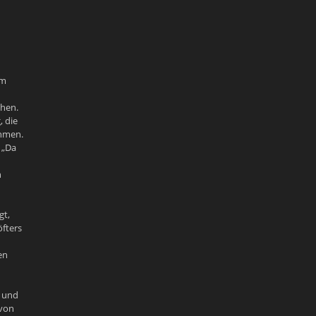
am
hen.
, die
ehmen.
 „Da
n
gt,
öfters
en
m und
 von