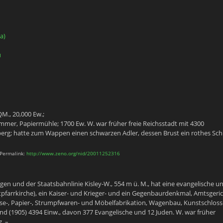
a)
u
M., 20,000 Ew.;
ammer, Papiermühle; 1700 Ew. W. war früher freie Reichsstadt mit 4300
rg; hatte zum Wappen einen schwarzen Adler, dessen Brust ein rothes Schi
 Permalink:
http://www.zeno.org/nid/20011252316
n und der Staatsbahnlinie Kisley-W., 554 m ü. M., hat eine evangelische u
dtpfarrkirche), ein Kaiser- und Krieger- und ein Gegenbaurdenkmal, Amtsgeric
ose-, Papier-, Strumpfwaren- und Möbelfabrikation, Wagenbau, Kunstschlosse
nd (1905) 4394 Einw., davon 377 Evangelische und 12 Juden. W. war früher
. –