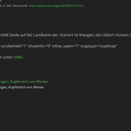
, S. 366. Permalink:
http://www.zeno.org/nid/20007672101
ellt beide auf der Landkarte dar. Startort ist Wangen, den Zielort müssen S
 scrollwheel=“1″ showinfo=“0″ infow_open=“1″ maptype=“roadmap“
ht unter
ODbL
gen, Kupferstich von Merian