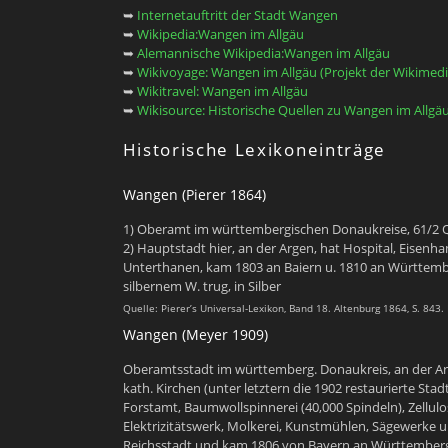
➥
Internetauftritt der Stadt Wangen
➥
Wikipedia:Wangen im Allgäu
➥
Alemannische Wikipedia:Wangen im Allgäu
➥
Wikivoyage: Wangen im Allgäu (Projekt der Wikimedi
➥
Wikitravel: Wangen im Allgäu
➥
Wikisource: Historische Quellen zu Wangen im Allgä
Historische Lexikoneinträge
Wangen (Pierer 1864)
1) Oberamt im württembergischen Donaukreise, 61/2 Q
2) Hauptstadt hier, an der Argen, hat Hospital, Eisenh
Unterthanen, kam 1803 an Baiern u. 1810 an Württembe
silbernem W. trug, in Silber
Quelle: Pierer’s Universal-Lexikon, Band 18. Altenburg 1864, S. 843.
Wangen (Meyer 1909)
Oberamtsstadt im württemberg. Donaukreis, an der Arge
kath. Kirchen (unter letztern die 1902 restaurierte Sta
Forstamt, Baumwollspinnerei (40,000 Spindeln), Zellul
Elektrizitätswerk, Molkerei, Kunstmühlen, Sägewerke u
Reichsstadt und kam 1806 von Bayern an Württemberg