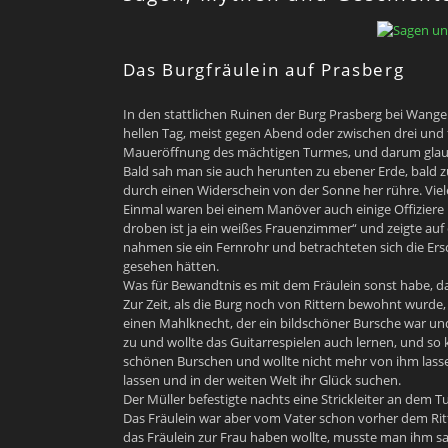
Das Burgfräulein auf Prasberg
In den stattlichen Ruinen der Burg Prasberg bei Wangen
hellen Tag, meist gegen Abend oder zwischen drei und f
Maueröffnung des mächtigen Turmes, und darum glau
Bald sah man sie auch herunten zu ebener Erde, bald z
durch einen Widerschein von der Sonne her rühre. Viel
Einmal waren bei einem Manöver auch einige Offiziere i
droben ist ja ein weißes Frauenzimmer“ und zeigte auf
nahmen sie ein Fernrohr und betrachteten sich die Ersc
gesehen hätten.
Was für Bewandtnis es mit dem Fräulein sonst habe, d
Zur Zeit, als die Burg noch von Rittern bewohnt wurde,
einen Mahlknecht, der ein bildschöner Bursche war und
zu und wollte das Guitarrespielen auch lernen, und so
schönen Burschen und wollte nicht mehr von ihm lasse
lassen und in der weiten Welt ihr Glück suchen.
Der Müller befestigte nachts eine Strickleiter an dem T
Das Fräulein war aber vom Vater schon vorher dem Rit
das Fräulein zur Frau haben wollte, musste man ihm s