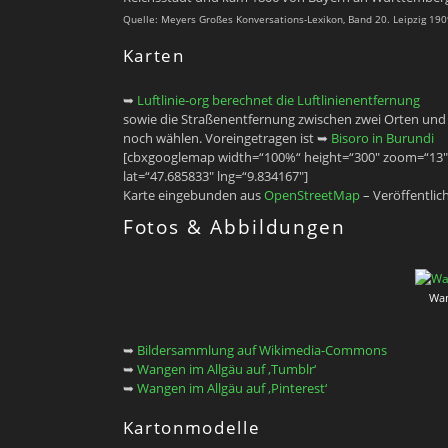
Quelle: Meyers Großes Konversations-Lexikon, Band 20. Leipzig 1909
Karten
➥
Luftlinie-org berechnet die Luftlinienentfernung
sowie die Straßenentfernung zwischen zwei Orten und st
noch wählen. Voreingetragen ist ➥
Bisoro in Burundi
[cbxgooglemap width=“100%“ height=“300″ zoom=“13″
lat=“47.685833″ lng=“9.834167″]
Karte eingebunden aus
OpenStreetMap
– Veröffentlic
Fotos & Abbildungen
Wan
➥
Bildersammlung auf Wikimedia-Commons
➥
Wangen im Allgäu auf ‚Tumblr‘
➥
Wangen im Allgäu auf ‚Pinterest‘
Kartonmodelle