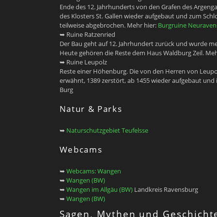
Ende des 12. Jahrhunderts von den Grafen des Argengau
des Klosters St. Gallen wieder aufgebaut und zum Schl
teilweise abgebrochen. Mehr hier:
Burgruine Neuravens
➥ Ruine Ratzenried
Der Bau geht auf 12. Jahrhundert zurück und wurde me
Heute gehören die Reste dem Haus Waldburg Zeil. Meh
➥ Ruine Leupolz
Reste einer Höhenburg. Die von den Herren von Leupolz
erwähnt, 1389 zerstört, ab 1455 wieder aufgebaut und 
Burg
Natur & Parks
➥
Naturschutzgebiet Teufelsse
Webcams
➥
Webcams: Wangen
➥
Wangen (BW)
➥
Wangen im Allgäu (BW)
Landkreis Ravensburg
➥
Wangen (BW)
Sagen, Mythen und Geschicht